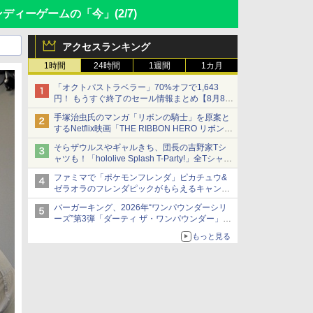
インディーゲームの「今」
(2/7)
アクセスランキング
1時間
24時間
1週間
1カ月
「オクトパストラベラー」70%オフで1,643
円！ もうすぐ終了のセール情報まとめ【8月8日
更新】
手塚治虫氏のマンガ「リボンの騎士」を原案と
ニンテンドーeショップでは「大神 絶景版」が
するNetflix映画「THE RIBBON HERO リボンヒ
67%オフで990円
ーロー」本日配信開始
そらザウルスやギャルきち、団長の吉野家Tシ
ャツも！「hololive Splash T-Party!」全Tシャツ
ラインナップ公開＆オンライン販売開始
ファミマで「ポケモンフレンダ」ピカチュウ&
ゼラオラのフレンダピックがもらえるキャンペ
ーン開催！
バーガーキング、2026年“ワンパウンダーシリ
ーズ”第3弾「ダーティ ザ・ワンパウンダー」を
8月7日発売
もっと見る
「特製ガーリックマヨソース」を使用した超大
型チーズバーガー