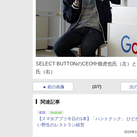
SELECT BUTTONのCEO中畑虎也氏（左）
氏（右）
(2/7)
前の画像
次
関連記事
iOS
Android
【スマホアプリ今日の1本】「ハントクック」 ひど
い野生のレストラン経営
2015年