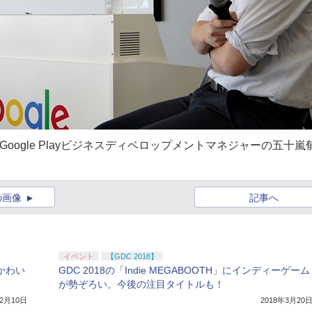
とGoogle Playビジネスディベロップメントマネジャーの五十嵐
の画像
記事へ
イベント
【GDC 2018】
かわい
GDC 2018の「Indie MEGABOOTH」にインディーゲーム
が勢ぞろい。今後の注目タイトルも！
12月10日
2018年3月20