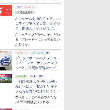
てみた
PC
イベント
【特別企画】
AIでゲームを面白くする。ホ
ロライブ実況で人気「ミメシ
ス」開発スタジオが掲げ
る“AI活用の信念”とは？【講
AIネイティブだからこそこだわ
演レポート】
る「プレーヤーにとって面白い
かどうか」
イベント
ゲームグッズ
ブリッツボールのクッショ
ン！ 「ファイナルファンタ
ジーX」25周年展覧会のグッ
ズ情報が公開
Android
iOS
PC
「幻想水滸伝 STAR LEAP」
先行レビュー 懐かしいキャ
ラたちが意外な形で出てくる
シリーズ完全新作！
歴代キャラとの再会や新たな
108星の物語が描かれる