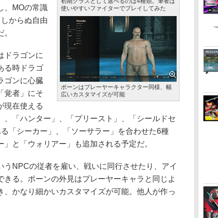
初期クラスとして選べるのは4種類。筆者は
し、MOの常識
使いやすいファイターでプレイしてみた
らしからぬ自由
だ。
はドラゴンに
ある時ドラゴ
ラゴンに心臓
ポーンはプレーヤーキャラクター同様、幅
「覚者」にそ
広いカスタマイズが可能
が現在使える
」、「ハンター」、「プリースト」、「シールドセ
べる「シーカー」、「ソーサラー」を合わせた6種
ー」と「ウォリアー」も追加される予定だ。
うNPCの従者を雇い、戦いに同行させたり、アイ
できる。ポーンの外見はプレーヤーキャラと同じよ
き、かなり細かいカスタマイズが可能。他人が作っ