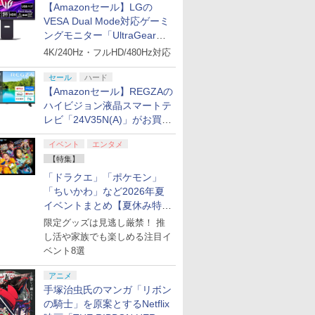
【Amazonセール】LGの
VESA Dual Mode対応ゲーミ
ングモニター「UltraGear
27G850A-B」がお買い得！
4K/240Hz・フルHD/480Hz対応
セール
ハード
【Amazonセール】REGZAの
ハイビジョン液晶スマートテ
レビ「24V35N(A)」がお買い
得！
イベント
エンタメ
【特集】
「ドラクエ」「ポケモン」
「ちいかわ」など2026年夏
イベントまとめ【夏休み特
集】
限定グッズは見逃し厳禁！ 推
し活や家族でも楽しめる注目イ
ベント8選
アニメ
手塚治虫氏のマンガ「リボン
の騎士」を原案とするNetflix