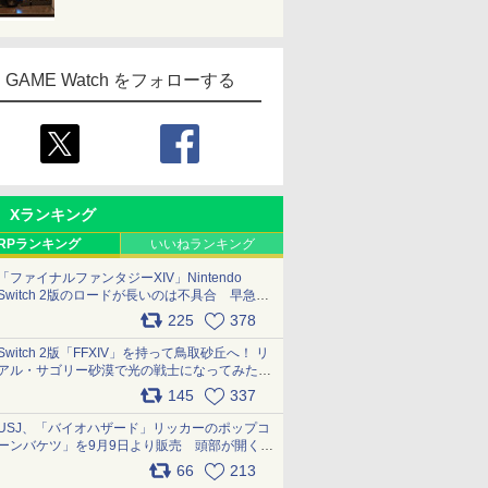
GAME Watch をフォローする
Xランキング
RPランキング
いいねランキング
「ファイナルファンタジーXIV」Nintendo
Switch 2版のロードが長いのは不具合 早急に
アップデートできるよう対応中
225
378
pic.x.com/s9S3nRCAGa
Switch 2版「FFXIV」を持って鳥取砂丘へ！ リ
アル・サゴリー砂漠で光の戦士になってみた
pic.x.com/qyOfL2uv1n
145
337
USJ、「バイオハザード」リッカーのポップコ
ーンバケツ」を9月9日より販売 頭部が開く仕
組み。味は恐怖を堪のう「味噌フレーバー」
66
213
pic.x.com/81MuXGahVM