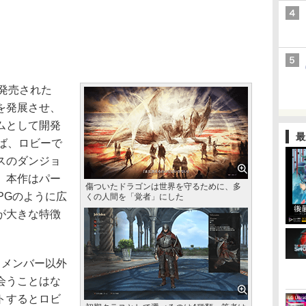
て発売された
を発展させ、
ムとして開発
最
ば、ロビーで
スのダンジョ
、本作はパー
傷ついたドラゴンは世界を守るために、多
PGのように広
くの人間を「覚者」にした
が大きな特徴
メンバー以外
会うことはな
トするとロビ