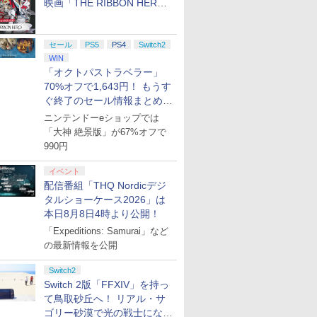
映画「THE RIBBON HERO
リボンヒーロー」本日配信開
始
セール
PS5
PS4
Switch2
WIN
「オクトパストラベラー」
70%オフで1,643円！ もうす
ぐ終了のセール情報まとめ
【8月8日更新】
ニンテンドーeショップでは
「大神 絶景版」が67%オフで
990円
イベント
配信番組「THQ Nordicデジ
タルショーケース2026」は
本日8月8日4時より公開！
「Expeditions: Samurai」など
の最新情報を公開
Switch2
Switch 2版「FFXIV」を持っ
て鳥取砂丘へ！ リアル・サ
ゴリー砂漠で光の戦士になっ