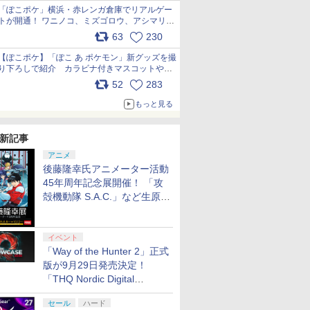
「ぽこポケ」横浜・赤レンガ倉庫でリアルゲー
トが開通！ ワニノコ、ミズゴロウ、アシマリ登
場シーンをレポート pic.x.com/LDgEByVl6D
63
230
【ぽこポケ】「ぽこ あ ポケモン」新グッズを撮
り下ろしで紹介 カラビナ付きマスコットやス
クエアポーチが仲間入り
52
283
pic.x.com/XmVAgBxaW5
もっと見る
新記事
アニメ
後藤隆幸氏アニメーター活動
45年周年記念展開催！ 「攻
殻機動隊 S.A.C.」など生原
画、総作画監督修正が展示
イベント
「Way of the Hunter 2」正式
版が9月29日発売決定！
「THQ Nordic Digital
Showcase 2026」まとめ
セール
ハード