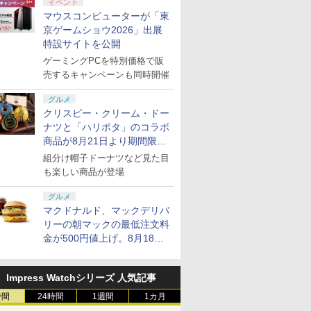
イベント
マウスコンピューターが「東
京ゲームショウ2026」出展
特設サイトを公開
ゲーミングPCを特別価格で販
売するキャンペーンも同時開催
グルメ
クリスピー・クリーム・ドー
ナツと「ハリポタ」のコラボ
商品が8月21日より期間限定
で発売
組分け帽子ドーナツなど見た目
も楽しい商品が登場
グルメ
マクドナルド、マックデリバ
リーの朝マックの最低注文料
金が500円値上げ。8月18日
より1,500円から受付
Impress Watchシリーズ 人気記事
時間
24時間
1週間
1カ月