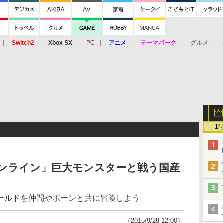
Switch2
Xbox SX
PC
アニメ
テーマパーク
グルメ
 Vita
3DS
アーケード
VR
1
オンライン」巨大モンスターと戦う国産
ールドを仲間やポーンと共に冒険しよう
（2015/9/28 12:00）