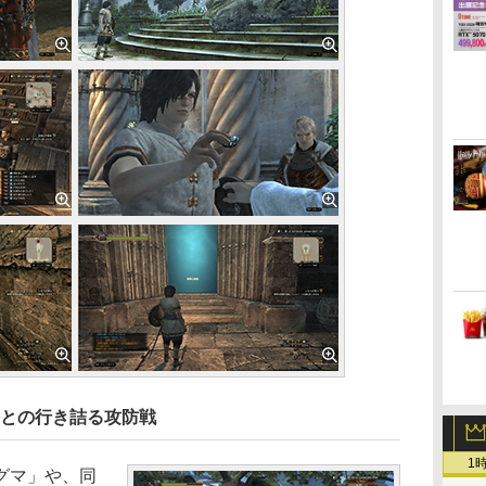
ーとの行き詰る攻防戦
1
グマ」や、同