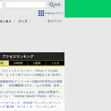
Impress サイト
全カテゴリ
エンタメ
グッズ
アクセスランキング
時間
24時間
1週間
1カ月
「オクトパストラベラー」70%オフで1,643
円！ もうすぐ終了のセール情報まとめ【8月8日
更新】
後藤隆幸氏アニメーター活動45年周年記念展開
ニンテンドーeショップでは「大神 絶景版」が
催！ 「攻殻機動隊 S.A.C.」など生原画、総作画
67%オフで990円
監督修正が展示
そらザウルスやギャルきち、団長の吉野家Tシ
ャツも！「hololive Splash T-Party!」全Tシャツ
ラインナップ公開＆オンライン販売開始
バーガーキング、2026年“ワンパウンダーシリ
ーズ”第3弾「ダーティ ザ・ワンパウンダー」を
8月7日発売