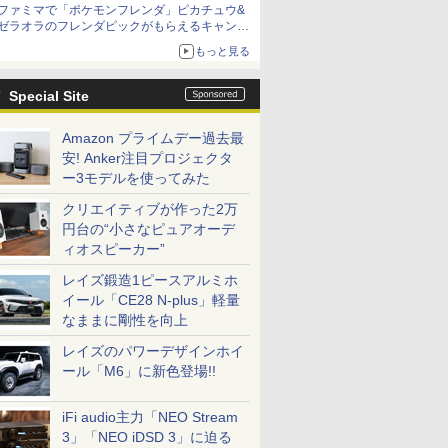
ファミマで「ポケモンフレンダ」ピカチュウ&
「特製ガーリックマヨソース」を使用した超大
ゼラオラのフレンダピックがもらえるキャンペ
型チーズバーガー
ーン開催！
もっと見る
Special Site
Amazon プライムデー過去最
安! Anker注目プロジェクタ
ー3モデルを使ってみた
クリエイティブが作った2万
円台の“小さなピュアオーデ
ィオスピーカー”
レイズ鍛造1ピースアルミホ
イール「CE28 N-plus」軽量
なままに剛性を向上
レイズのパワーデザインホイ
ール「M6」に新色登場!!
iFi audio主力「NEO Stream
3」「NEO iDSD 3」に迫る