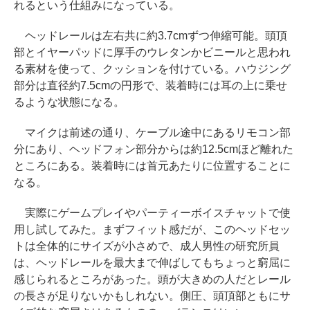
れるという仕組みになっている。
ヘッドレールは左右共に約3.7cmずつ伸縮可能。頭頂
部とイヤーパッドに厚手のウレタンかビニールと思われ
る素材を使って、クッションを付けている。ハウジング
部分は直径約7.5cmの円形で、装着時には耳の上に乗せ
るような状態になる。
マイクは前述の通り、ケーブル途中にあるリモコン部
分にあり、ヘッドフォン部分からは約12.5cmほど離れた
ところにある。装着時には首元あたりに位置することに
なる。
実際にゲームプレイやパーティーボイスチャットで使
用し試してみた。まずフィット感だが、このヘッドセッ
トは全体的にサイズが小さめで、成人男性の研究所員
は、ヘッドレールを最大まで伸ばしてもちょっと窮屈に
感じられるところがあった。頭が大きめの人だとレール
の長さが足りないかもしれない。側圧、頭頂部ともにサ