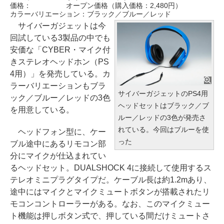
価格：
オープン価格（購入価格：2,480円）
カラーバリエーション：ブラック／ブルー／レッド
サイバーガジェットは今
回試している3製品の中でも
安価な「CYBER・マイク付
きステレオヘッドホン（PS
4用）」を発売している。カ
ラーバリエーションもブラ
サイバーガジェットのPS4用
ック／ブルー／レッドの3色
ヘッドセットはブラック／ブ
を用意している。
ルー／レッドの3色が発売さ
れている。今回はブルーを使
ヘッドフォン型に、ケー
った
ブル途中にあるリモコン部
分にマイクが仕込まれてい
るヘッドセット。DUALSHOCK 4に接続して使用するス
テレオミニプラグタイプだ。ケーブル長は約1.2mあり、
途中にはマイクとマイクミュートボタンが搭載されたリ
モコンコントローラーがある。なお、このマイクミュー
ト機能は押しボタン式で、押している間だけミュートさ