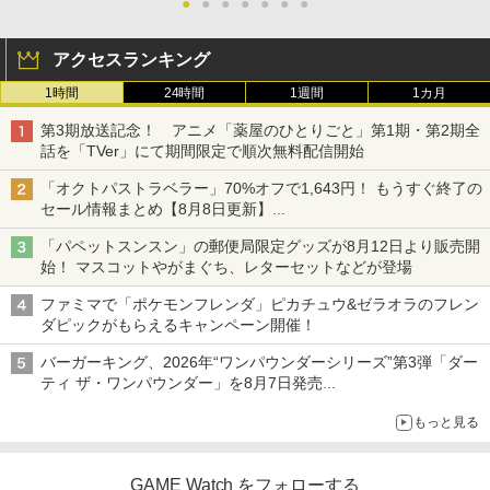
●
●
●
●
●
●
●
アクセスランキング
1時間
24時間
1週間
1カ月
第3期放送記念！ アニメ「薬屋のひとりごと」第1期・第2期全
話を「TVer」にて期間限定で順次無料配信開始
「オクトパストラベラー」70%オフで1,643円！ もうすぐ終了の
セール情報まとめ【8月8日更新】
ニンテンドーeショップでは「大神 絶景版」が67%オフで990円
「パペットスンスン」の郵便局限定グッズが8月12日より販売開
始！ マスコットやがまぐち、レターセットなどが登場
ファミマで「ポケモンフレンダ」ピカチュウ&ゼラオラのフレン
ダピックがもらえるキャンペーン開催！
バーガーキング、2026年“ワンパウンダーシリーズ”第3弾「ダー
ティ ザ・ワンパウンダー」を8月7日発売
「特製ガーリックマヨソース」を使用した超大型チーズバーガー
もっと見る
GAME Watch をフォローする