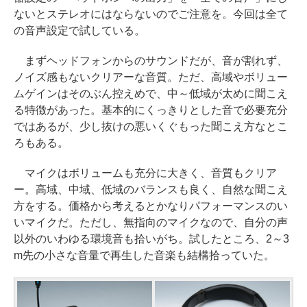
ないとステレオにはならないのでご注意を。今回は全て
の音声設定で試している。
まずヘッドフォンからのサウンドだが、音が割れず、
ノイズ感もないクリアーな音質。ただ、高域やボリュー
ムゲインはそのぶん控えめで、中～低域が太めに聞こえ
る特徴があった。基本的にくっきりとした音で必要充分
ではあるが、少し抜けの悪いくぐもった聞こえ方なとこ
ろもある。
マイクはボリュームも充分に大きく、音質もクリア
ー。高域、中域、低域のバランスも良く、自然な聞こえ
方をする。価格から考えるとかなりパフォーマンスのい
いマイクだ。ただし、無指向のマイクなので、自分の声
以外のいわゆる環境音も拾いがち。試したところ、2～3
m先の小さな音量で再生した音楽も結構拾っていた。