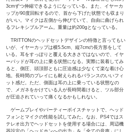
3cmずつ伸縮できるようになっている。また、イヤーカ
ップが90度回転するので、首から下げた状態でも収まり
がいい。マイクは左側から伸びていて、自由に曲げられ
るフレキシブルアーム。重量は約200gとなっている。
TRITTONのヘッドセットデザインの特徴と言ってもい
いが、イヤーカップは横5.5cm、縦7cmの長方形をして
いる。耳をすっぽりと覆える大きさではないので、イヤ
ーパッドが耳の上に乗る状態になる。実際に装着してみ
ると、側圧、頭頂部ともに圧迫感は少なくて楽な着け心
地。長時間のプレイにも耐えられるバランスのいいフィ
ット感だ。ただ、側面は耳の上に乗っている状態なの
で、メガネをかけている人が長時間着けると、ツル部分
が圧迫されていって痛くなるかもしれない。
ゲームプレイやパーティーボイスチャットで、ヘッド
フォンとマイクの性能を試してみた。なお、PS4ではス
テレオ出力でヘッドセットを使用する場合には、周辺機
器設定の「ヘッドホンへの出力」を「全ての音声」にし