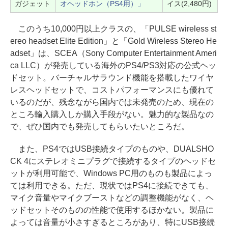
ガジェット
オヘッドホン（PS4用）」
イス(2,480円)
このうち10,000円以上クラスの、「PULSE wireless st
ereo headset Elite Edition」と「Gold Wireless Stereo He
adset」は、SCEA（Sony Computer Entertainment Ameri
ca LLC）が発売している海外のPS4/PS3対応の公式ヘッ
ドセット。バーチャルサラウンド機能を搭載したワイヤ
レスヘッドセットで、コストパフォーマンスにも優れて
いるのだが、残念ながら国内では未発売のため、現在の
ところ輸入購入しか購入手段がない。魅力的な製品なの
で、ぜひ国内でも発売してもらいたいところだ。
また、PS4ではUSB接続タイプのものや、DUALSHO
CK 4にステレオミニプラグで接続するタイプのヘッドセ
ットが利用可能で、Windows PC用のものも製品によっ
ては利用できる。ただ、現状ではPS4に接続できても、
マイク音量やマイクブーストなどの調整機能がなく、ヘ
ッドセットそのものの性能で使用するほかない。製品に
よっては音量が小さすぎるところがあり、特にUSB接続