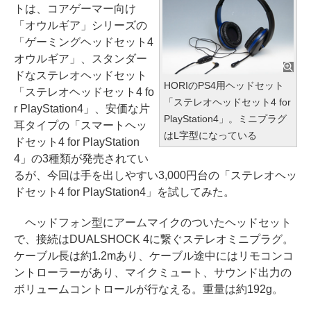
トは、コアゲーマー向け
「オウルギア」シリーズの
「ゲーミングヘッドセット4
オウルギア」、スタンダー
ドなステレオヘッドセット
HORIのPS4用ヘッドセット
「ステレオヘッドセット4 fo
「ステレオヘッドセット4 for
r PlayStation4」、安価な片
PlayStation4」。ミニプラグ
耳タイプの「スマートヘッ
はL字型になっている
ドセット4 for PlayStation
4」の3種類が発売されてい
るが、今回は手を出しやすい3,000円台の「ステレオヘッ
ドセット4 for PlayStation4」を試してみた。
ヘッドフォン型にアームマイクのついたヘッドセット
で、接続はDUALSHOCK 4に繋ぐステレオミニプラグ。
ケーブル長は約1.2mあり、ケーブル途中にはリモコンコ
ントローラーがあり、マイクミュート、サウンド出力の
ボリュームコントロールが行なえる。重量は約192g。