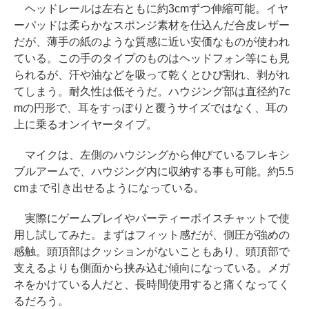
ヘッドレールは左右ともに約3cmずつ伸縮可能。イヤ
ーパッドは柔らかなスポンジ素材を仕込んだ合皮レザー
だが、薄手の紙のような質感に近い安価なものが使われ
ている。この手のタイプのものはヘッドフォン等にも見
られるが、汗や油などを吸って乾くとひび割れ、剥がれ
てしまう。耐久性は低そうだ。ハウジング部は直径約7c
mの円形で、耳をすっぽりと覆うサイズではなく、耳の
上に乗るオンイヤータイプ。
マイクは、左側のハウジングから伸びているフレキシ
ブルアームで、ハウジング内に収納する事も可能。約5.5
cmまで引き出せるようになっている。
実際にゲームプレイやパーティーボイスチャットで使
用し試してみた。まずはフィット感だが、側圧が強めの
感触。頭頂部はクッションがないこともあり、頭頂部で
支えるよりも側面から挟み込む傾向になっている。メガ
ネをかけている人だと、長時間使用すると痛くなってく
るだろう。