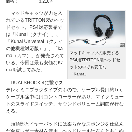
価格：
3,218円
マッドキャッツが力を入
れているTRITTON製のヘッ
ドセット。PS4対応製品で
は「Kunai（クナイ）」、
「Kunai Universal（クナイ
の他機種対応版）」、「ka
マッドキャッツの販売する
ma（カマ）」が発売されて
PS4用TRITTON製ヘッドセ
いる。今回は最も安価なKa
ットの中でも安価な
maを試してみた。
「Kama」
DUALSHOCK 4に繋ぐス
テレオミニプラグタイプのもので、ケーブル長は約1m。
ケーブル途中にはコントローラーがあり、マイクミュー
トのスライドスイッチ、サウンドボリューム調節が行な
える。
頭頂部とイヤーパッドには柔らかなスポンジを仕込ん
だ合皮レザー素材を使用。ヘッドレールは左右ともに約