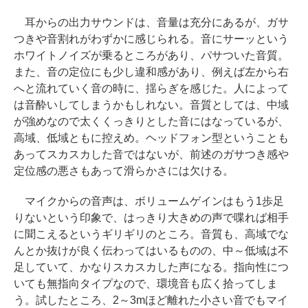
耳からの出力サウンドは、音量は充分にあるが、ガサ
つきや音割れがわずかに感じられる。音にサーッという
ホワイトノイズが乗るところがあり、パサついた音質。
また、音の定位にも少し違和感があり、例えば左から右
へと流れていく音の時に、揺らぎを感じた。人によって
は音酔いしてしまうかもしれない。音質としては、中域
が強めなので太くくっきりとした音にはなっているが、
高域、低域ともに控えめ。ヘッドフォン型ということも
あってスカスカした音ではないが、前述のガサつき感や
定位感の悪さもあって滑らかさには欠ける。
マイクからの音声は、ボリュームゲインはもう1歩足
りないという印象で、はっきり大きめの声で喋れば相手
に聞こえるというギリギリのところ。音質も、高域でな
んとか抜けが良く伝わってはいるものの、中～低域は不
足していて、かなりスカスカした声になる。指向性につ
いても無指向タイプなので、環境音も広く拾ってしま
う。試したところ、2～3mほど離れた小さい音でもマイ