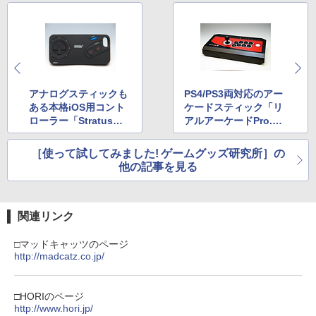
アナログスティックも
PS4/PS3両対応のアー
ある本格iOS用コント
ケードスティック「リ
ローラー「Stratus」
アルアーケードPro.V4
登場！
隼」発売！
［使って試してみました! ゲームグッズ研究所］の
他の記事を見る
関連リンク
□マッドキャッツのページ
http://madcatz.co.jp/
□HORIのページ
http://www.hori.jp/