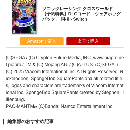
ソニックレーシング クロスワールド
【予約特典】DLCコード「ウェアホッグ
パック」 同梱 - Switch
Amazonで購入
楽天で購入
(C)SEGA / (C) Crypton Future Media, INC. www.piapro.ne
t piapro / TM & (C) Mojang AB. / (C)ATLUS. (C)SEGA. /
(C) 2025 Viacom International Inc. All Rights Reserved. N
ickelodeon, SpongeBob SquarePants and all related title
s, logos and characters are trademarks of Viacom Internat
ional Inc. SpongeBob SquarePants created by Stephen H
illenburg.
PAC-MANTM& (C)Bandai Namco Entertainment Inc.
編集部のおすすめ記事