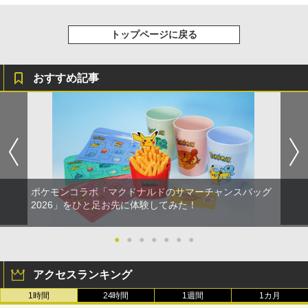
トップページに戻る
おすすめ記事
ポケモンコラボ「マクドナルドのサマーチャンスバッグ
2026」をひと足お先に体験してみた！
●
●
●
●
●
●
●
アクセスランキング
1時間
24時間
1週間
1カ月