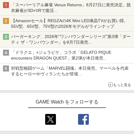
「スーパーリアル麻雀 Venus Returns」8月27日に発売決定。脱
衣麻雀が3D×VRで復活
発売から2週間は20%オフになるセールが実施
【Amazonセール】REGZAの4K Mini LED液晶TVがお買い得。
55V型、65V型、75V型の2026年モデルがラインナップ
バーガーキング、2026年“ワンパウンダーシリーズ”第3弾「ダー
ティ ザ・ワンパウンダー」を8月7日発売
「特製ガーリックマヨソース」を使用した超大型チーズバーガー
「ドラクエ」×ジェラピケ、コラボ「GELATO PIQUE
encounters DRAGON QUEST」第2弾が本日発売
アイスカップに入ったスライムやわたぼう、ベビーサタンなどが
対戦型格闘ゲーム「MARVEL闘魂」本日発売。マーベルを代表
オリジナルアートで登場
するヒーローやヴィランたちが登場
「GUILTY GEAR」などの格ゲーを手掛けるアークシステムワー
もっと見る
クスが開発
GAME Watch をフォローする