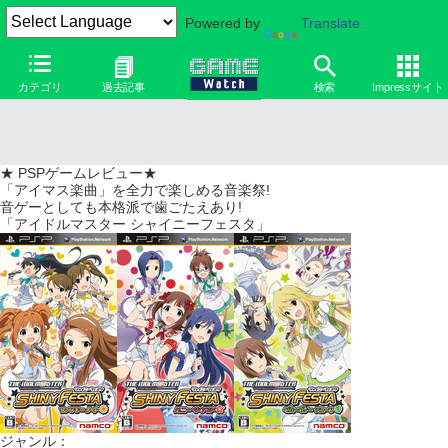
Powered by
Translate
カテゴリ
過去記事
検索
Impressサイト
★ PSPゲームレビュー★
「アイマス楽曲」を全力で楽しめる音楽祭!
音ゲーとしても本格派で歯ごたえあり!
「アイドルマスター シャイニーフェスタ」
ジャンル：