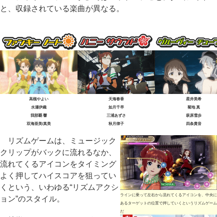
と、収録されている楽曲が異なる。
高槻やよい
天海春香
星井美希
水瀬伊織
如月千早
菊地 真
我那覇 響
三浦あずさ
萩原雪歩
双海亜美/真美
秋月律子
四条貴音
リズムゲームは、ミュージック
クリップがバックに流れるなか、
流れてくるアイコンをタイミング
よく押してハイスコアを狙ってい
くという、いわゆる“リズムアクシ
ラインに乗って左右から流れてくるアイコンを、中央に
ョン”のスタイル。
あるターゲットの位置で押していくというリズムゲーム
だ