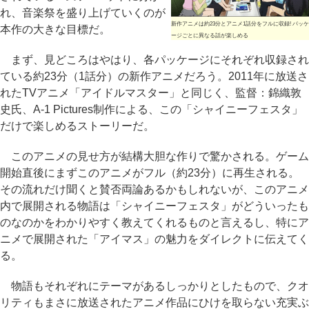
れ、音楽祭を盛り上げていくのが
新作アニメは約23分とアニメ1話分をフルに収録! パッケ
本作の大きな目標だ。
ージごとに異なる話が楽しめる
まず、見どころはやはり、各パッケージにそれぞれ収録され
ている約23分（1話分）の新作アニメだろう。2011年に放送さ
れたTVアニメ「アイドルマスター」と同じく、監督：錦織敦
史氏、A-1 Pictures制作による、この「シャイニーフェスタ」
だけで楽しめるストーリーだ。
このアニメの見せ方が結構大胆な作りで驚かされる。ゲーム
開始直後にまずこのアニメがフル（約23分）に再生される。
その流れだけ聞くと賛否両論あるかもしれないが、このアニメ
内で展開される物語は「シャイニーフェスタ」がどういったも
のなのかをわかりやすく教えてくれるものと言えるし、特にア
ニメで展開された「アイマス」の魅力をダイレクトに伝えてく
る。
物語もそれぞれにテーマがあるしっかりとしたもので、クオ
リティもまさに放送されたアニメ作品にひけを取らない充実ぶ