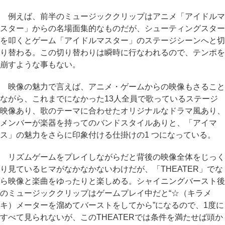
例えば、前半のミュージッククリップはアニメ「アイドルマ
スター」からの名場面集的なものだが、シューティングスター
を叩くとゲーム「アイドルマスター」のステージシーンへと切
り替わる。この切り替わりは瞬時に行なわれるので、テンポを
崩すような事もない。
映像の魅力で言えば、アニメ・ゲームからの映像もさること
ながら、これまでになかった13人全員で歌っているステージ
映像あり、歌のテーマに合わせたオリジナルなドラマ風あり、
メンバーが楽器を持ってのバンドスタイルありと、「アイマ
ス」の魅力をさらに印象付ける仕掛けの1 つになっている。
リズムゲームをプレイしながらだと背後の映像全体をじっく
り見ているヒマがなかなかないわけだが、「THEATER」でな
ら映像と楽曲をゆったりと楽しめる。シャイニングバースト後
のミュージッククリップはゲームプレイ中だと“☆（キラメ
キ）メーターを溜めてバーストをしてから”になるので、1度に
すべて見られないが、このTHEATERでは条件を満たせば頭か