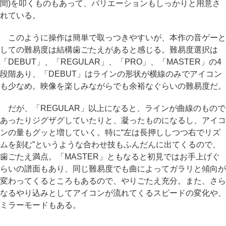
間)を叩くものもあって、バリエーションもしっかりと用意さ
れている。
このように操作は簡単で取っつきやすいが、本作の音ゲーと
しての難易度は結構歯ごたえがあると感じる。難易度選択は
「DEBUT」、「REGULAR」、「PRO」、「MASTER」の4
段階あり、「DEBUT」はラインの形状が横線のみでアイコン
も少なめ。映像を楽しみながらでも余裕なぐらいの難易度だ。
だが、「REGULAR」以上になると、ラインが曲線のもので
あったりジグザグしていたりと、凝ったものになるし、アイコ
ンの量もグッと増していく。特に“左は長押ししつつ右でリズ
ムを刻む”というような合わせ技もふんだんに出てくるので、
歯ごたえ満点。「MASTER」ともなると初見ではお手上げぐ
らいの譜面もあり、同じ難易度でも曲によってガラリと傾向が
変わってくるところもあるので、やりごたえ充分。また、さら
なるやり込みとしてアイコンが流れてくるスピードの変化や、
ミラーモードもある。