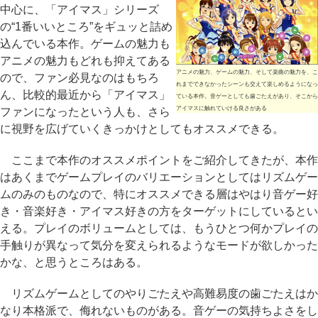
中心に、「アイマス」シリーズ
の“1番いいところ”をギュッと詰め
込んでいる本作。ゲームの魅力も
アニメの魅力もどれも抑えてある
アニメの魅力、ゲームの魅力、そして楽曲の魅力を、こ
ので、ファン必見なのはもちろ
れまでできなかったシーンも交えて楽しめるようになっ
ん、比較的最近から「アイマス」
ている本作。音ゲーとしても歯ごたえがあり、そこから
アイマスに触れていける良さがある
ファンになったという人も、さら
に視野を広げていくきっかけとしてもオススメできる。
ここまで本作のオススメポイントをご紹介してきたが、本作
はあくまでゲームプレイのバリエーションとしてはリズムゲー
ムのみのものなので、特にオススメできる層はやはり音ゲー好
き・音楽好き・アイマス好きの方をターゲットにしているとい
える。プレイのボリュームとしては、もうひとつ何かプレイの
手触りが異なって気分を変えられるようなモードが欲しかった
かな、と思うところはある。
リズムゲームとしてのやりごたえや高難易度の歯ごたえはか
なり本格派で、侮れないものがある。音ゲーの気持ちよさをし