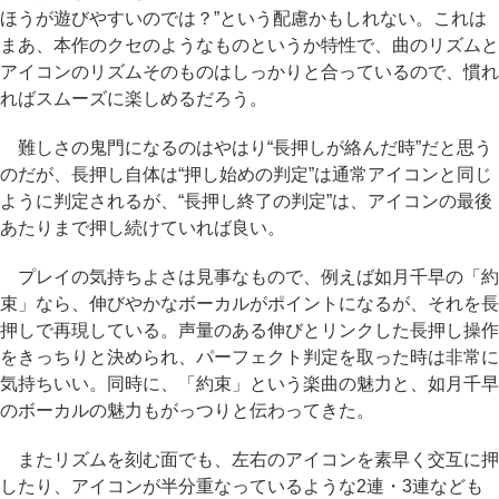
ほうが遊びやすいのでは？”という配慮かもしれない。これは
まあ、本作のクセのようなものというか特性で、曲のリズムと
アイコンのリズムそのものはしっかりと合っているので、慣れ
ればスムーズに楽しめるだろう。
難しさの鬼門になるのはやはり“長押しが絡んだ時”だと思う
のだが、長押し自体は“押し始めの判定”は通常アイコンと同じ
ように判定されるが、“長押し終了の判定”は、アイコンの最後
あたりまで押し続けていれば良い。
プレイの気持ちよさは見事なもので、例えば如月千早の「約
束」なら、伸びやかなボーカルがポイントになるが、それを長
押しで再現している。声量のある伸びとリンクした長押し操作
をきっちりと決められ、パーフェクト判定を取った時は非常に
気持ちいい。同時に、「約束」という楽曲の魅力と、如月千早
のボーカルの魅力もがっつりと伝わってきた。
またリズムを刻む面でも、左右のアイコンを素早く交互に押
したり、アイコンが半分重なっているような2連・3連なども