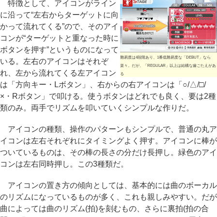
特徴として、アイコンがライン
に沿って“左右からターゲットに向
かって流れてくる”ので、そのアイ
コンが“ターゲットと重なった時に
ボタンを押す”というものになって
難易度は4段階あり、1番低難易度な「DEBUT」なら
いる。左右のアイコンはそれぞ
楽々。だが、「REGULAR」以上は結構な歯ごたえがあ
れ、左から流れてくる左アイコン
る
は「方向キー・Lボタン」、右からの右アイコンは「○/△/□/
×・Rボタン」で叩ける。使うボタンはどれでも良く、要は2種
類のみ。両手でリズムを叩いていくシンプルな作りだ。
アイコンの種類、操作のパターンもシンプルで、普通の丸ア
イコンは左右それぞれにタイミングよく押す。アイコンに棒が
ついているものは、その棒の長さの分だけ長押し。緑色のアイ
コンは左右同時押し。この3種類だ。
アイコンの置き方の傾向としては、基本的には曲のボーカル
のリズムになっているものが多く、これも親しみやすい。だが
曲によっては曲のリズム(拍)を刻むもの、さらに裏拍(拍の合