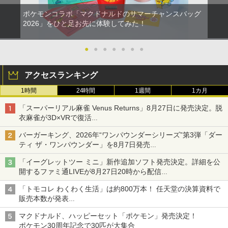
ポケモンコラボ「マクドナルドのサマーチャンスバッグ
2026」をひと足お先に体験してみた！
●
●
●
●
●
●
●
アクセスランキング
1時間
24時間
1週間
1カ月
「スーパーリアル麻雀 Venus Returns」8月27日に発売決定。脱
衣麻雀が3D×VRで復活
発売から2週間は20%オフになるセールが実施
バーガーキング、2026年“ワンパウンダーシリーズ”第3弾「ダー
ティ ザ・ワンパウンダー」を8月7日発売
「特製ガーリックマヨソース」を使用した超大型チーズバーガー
「イーグレットツー ミニ」新作追加ソフト発売決定。詳細を公
開するファミ通LIVEが8月27日20時から配信
シリーズ累計100タイトルへ
「トモコレ わくわく生活」は約800万本！ 任天堂の決算資料で
販売本数が発表
「ぽこポケ」は127万本に
マクドナルド、ハッピーセット「ポケモン」発売決定！
ポケモン30周年記念で30匹が大集合