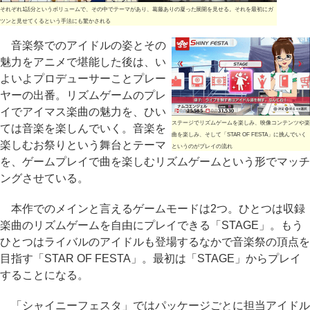
それぞれ1話分というボリュームで、その中でテーマがあり、葛藤ありの凝った展開を見せる。それを最初にガ
ツンと見せてくるという手法にも驚かされる
音楽祭でのアイドルの姿とその
魅力をアニメで堪能した後は、い
よいよプロデューサーことプレー
ヤーの出番。リズムゲームのプレ
イでアイマス楽曲の魅力を、ひい
ステージでリズムゲームを楽しみ、映像コンテンツや楽
ては音楽を楽しんでいく。音楽を
曲を楽しみ、そして「STAR OF FESTA」に挑んでいく
楽しむお祭りという舞台とテーマ
というのがプレイの流れ
を、ゲームプレイで曲を楽しむリズムゲームという形でマッチ
ングさせている。
本作でのメインと言えるゲームモードは2つ。ひとつは収録
楽曲のリズムゲームを自由にプレイできる「STAGE」。もう
ひとつはライバルのアイドルも登場するなかで音楽祭の頂点を
目指す「STAR OF FESTA」。最初は「STAGE」からプレイ
することになる。
「シャイニーフェスタ」ではパッケージごとに担当アイドル