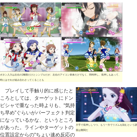
ボタン入力は左右の2種類だけとシンプルだが、左右のアイコン単体だけでなく、同時押し、長押しもあって、
時にはそれが組み合わさってくることも
プレイして手触り的に感じたと
ころとしては、ターゲットにドン
ピシャで重なった時よりも、“気持
ち早め”ぐらいがパーフェクト判定
になっているかな、というところ
片手で長押ししつつ、もう一方でリズムを刻むという譜
があった。ラインやターゲットの
面は難関だ
位置設定からの“ちょい速め反応の