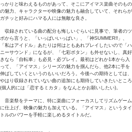
っかりと味わえるものがあって、そこにアイマス楽曲そのもの
の魅力、キャラクターや映像の魅力も融合していて、それらが
ガチッと好みにハマる人には無敵な良さ。
収録されている曲の配分も悔しいぐらいに見事で、筆者のツ
ボから言うと、「いっぱいいっぱい」、「神SUMMER!!」、
「私はアイドル」あたりは何はともあれプレイしたいので「ハ
ニーサウンド」になるが、「七彩ボタン」も外せないし、真好
きなら「自転車」も必見・必プレイ。最初はどれか1本から入
って、「アイマス」シリーズの魅力を掴んだら、他2本に手を
伸ばしていくというのもいいだろう。今後への期待としては、
やはり収録されていない曲の追加にも期待していきたいところ
(個人的には「恋するミカタ」をなんとかお願いしたい)。
音楽祭をテーマに、特に楽曲にフォーカスしてリズムゲーム
に仕上げ、映像の魅力も加えている。「アイマス」というタイ
トルのパワーを手軽に楽しめるタイトルだ。