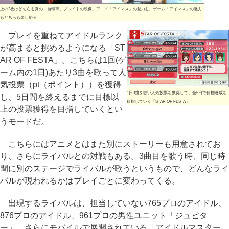
上の2枚はどちらも真の「自転車」プレイ中の映像。アニメ「アイマス」の魅力も、ゲーム「アイマス」の魅力
もどちらも楽しめる
プレイを重ねてアイドルランク
が高まると挑めるようになる「ST
AR OF FESTA」。こちらは1回(ゲ
ーム内の1日)あたり3曲を歌って人
気投票（pt（ポイント））を獲得
1日3曲を歌い人気投票を獲得して、全5日で目標達成を
し、5日間を終えるまでに目標以
目指していく「STAR OF FESTA」
上の投票獲得を目指していくとい
うモードだ。
こちらにはアニメとはまた別にストーリーも用意されてお
り、さらにライバルとの対戦もある。3曲目を歌う時、同じ時
間に別のステージでライバルが歌うというもので、どんなライ
バルが現われるかはプレイごとに変わってくる。
出現するライバルは、担当していない765プロのアイドル、
876プロのアイドル、961プロの男性ユニット「ジュピタ
ー」、さらにモバイルで展開されている「アイドルマスター