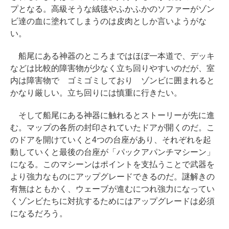
プとなる。高級そうな絨毯やふかふかのソファーがゾン
ビ達の血に塗れてしまうのは皮肉としか言いようがな
い。
船尾にある神器のところまではほぼ一本道で、デッキ
などは比較的障害物が少なく立ち回りやすいのだが、室
内は障害物で ゴミゴミしており ゾンビに囲まれると
かなり厳しい。立ち回りには慎重に行きたい。
そして船尾にある神器に触れるとストーリーが先に進
む。マップの各所の封印されていたドアが開くのだ。こ
のドアを開けていくと4つの台座があり、それぞれを起
動していくと最後の台座が「パックアパンチマシーン」
になる。このマシーンはポイントを支払うことで武器を
より強力なものにアップグレードできるのだ。謎解きの
有無はともかく、ウェーブが進むにつれ強力になってい
くゾンビたちに対抗するためにはアップグレードは必須
になるだろう。