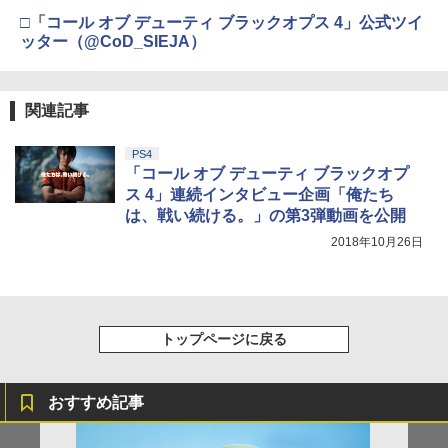
第三章 蛇神 (オリジナル特典:オリジナル
【レビュー評価上昇中】 新型 PS5 Slim /
5
巾着＋メーカー特典:【坤と離】二振りの
□「コール オブ デューティ ブラックオプス 4」公式ツイ
PS5 Pro 冷却ファン PS5スリム用 冷却
剣、十翼より来たる！スタジオ描き下ろ
ファン 自動温度検出 3段階風速調整 LED
ッター（@CoD_SIEJA）
しイラストボード付) [DVD]
ライト USB付き 低騒音 急速冷却 放熱
プレステ5スリム用 ディスク/デジタル版
￥8,800
対応 PS5 周辺機器 PS5 Pro 新型PS5
関連記事
￥2,580
PS4
「コール オブ デューティ ブラックオプ
ス 4」連続インタビュー企画「俺たち
は、戦い続ける。」の第3弾動画を公開
2018年10月26日
トップページに戻る
おすすめ記事