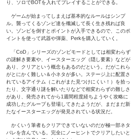
り、ソロでBOTを入れてプレイすることができる。
ゲームが始まってしまえば基本的なルールはシンプ
ル。襲ってくるゾンビ達を殲滅して長く生き残れば良
い。ゾンビを倒すとポイントが入手できるので、このポ
イントを使って武器や弾薬、Perkを購入していく。
「CoD」シリーズのゾンビモードとしては相変わらず
の謎解き要素や、イースターエッグ（隠し要素）などが
あり、クリアという概念もあるのだという。だがこれら
がとにかく難しい＆小ネタが多い。ステージ上に配置さ
れているアイテム（これがまた見つけにくい！）を拾っ
たり、文字通り謎を解いたりなどで相変わらずの難しさ
があり、発売されてから1週間程度経ちようやく攻略に
成功したグループも登場してきたようだが、まだまだ新
たなイースターエッグが発見されている状況だ。
かくいう筆者もクリアできていないのだが極一部ネタ
バレを含んでいる。完全にノーヒントでクリアしたいと