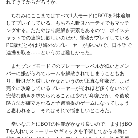
れてきてからだろうか。
ちなみにここまではすべて1人モードにBOTを3体追加
してプレイしている。もちろん野良パーティでもマッチ
ングする。ただやはり謎解き要素もあるので、ボイスチ
ャットでの連携は欲しいのだが、筆者がプレイしている
PC版だとやはり海外のプレーヤーが多いので、日本語で
連携を取る……というのは難しかった。
またゾンビモードでのプレーヤーレベルが低いとメン
バーに嫌がられてルームを解散されてしまうこともあ
り、野良だと厳しいかなというのが正直な印象だ。まだ
完全に攻略しているプレーヤーがそれほど多くないので
完璧な動きを求められることは少ない印象だが、今後攻
略方法が確立されると予習前提のゲームになってしまう
と思われるし、それはそれで悩ましいところだ。
幸いなことにBOTの性能がかなり良いので、まずはBO
Tを入れてストーリーやギミックを予習してから本番に