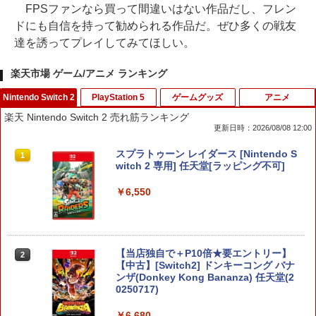
FPSファンなら買って間違いはない作品だし、フレン
ドにも自信を持って勧められる作品だ。ぜひ多くの戦友
達を誘ってプレイしてみてほしい。
楽天市場 ゲーム/アニメ ランキング
Nintendo Switch 2
PlayStation 5
ゲームグッズ
アニメ
楽天 Nintendo Switch 2 売れ筋ランキング
更新日時：2026/08/08 12:00
スプラトゥーン レイダース [Nintendo S
1
witch 2 専用] 任天堂[ラッピング不可]
￥6,550
【当店独自で＋P10倍★要エントリー】
2
【中古】[Switch2] ドンキーコング バナ
ンザ(Donkey Kong Bananza) 任天堂(2
0250717)
￥6,680