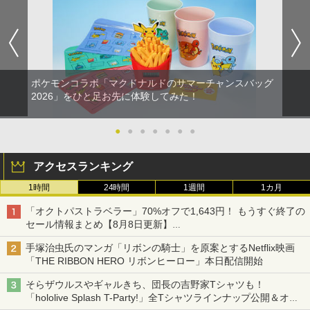
ポケモンコラボ「マクドナルドのサマーチャンスバッグ
2026」をひと足お先に体験してみた！
●
●
●
●
●
●
●
アクセスランキング
1時間
24時間
1週間
1カ月
「オクトパストラベラー」70%オフで1,643円！ もうすぐ終了の
セール情報まとめ【8月8日更新】
ニンテンドーeショップでは「大神 絶景版」が67%オフで990円
手塚治虫氏のマンガ「リボンの騎士」を原案とするNetflix映画
「THE RIBBON HERO リボンヒーロー」本日配信開始
そらザウルスやギャルきち、団長の吉野家Tシャツも！
「hololive Splash T-Party!」全Tシャツラインナップ公開＆オン