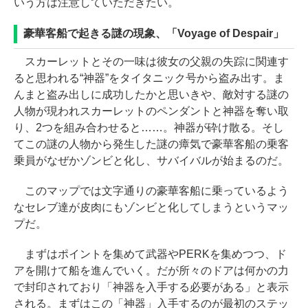
いう方は注意していただきたい。
豪華客船で起きる謎の現象、「Voyage of Despair」
スカーレットとその一味は彼女の父親の失踪に関連す
ると思われる“神器”をタイタニック号から盗み出す。ま
んまと盗み出しに成功したかと思いきや、敵対する謎の
人物が現われスカーレットのペンダントと神器を奪い取
り、2つを組み合わせると……。神器が砕け散る。そし
てこの謎の人物から発生した謎の瘴気で豪華客船の乗客
乗員がなぜかゾンビと化し、サバイバルが始まるのだ。
このマップでは文字通りの豪華客船に乗っているよう
なセレブ達が皮肉にもゾンビと化してしまうというマッ
プだ。
まずはポイントを集めて武器やPERKを集めつつ、ド
アを開けて船を進んでいく。だが所々のドアは何かの力
で封印されており「神器を入手する必要がある」と表示
される。まずはこの「神器」入手するのが最初のステッ