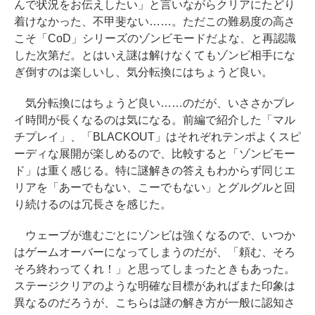
んで状況をお伝えしたい」と言いながらクリアにたどり
着けなかった、不甲斐ない……。ただこの難易度の高さ
こそ「CoD」シリーズのゾンビモードだよな、と再認識
した次第だ。とはいえ謎は解けなくてもゾンビ相手にな
ぎ倒すのは楽しいし、気分転換にはちょうど良い。
気分転換にはちょうど良い……のだが、いささかプレ
イ時間が長くなるのは気になる。前編で紹介した「マル
チプレイ」、「BLACKOUT」はそれぞれテンポよくスピ
ーディな展開が楽しめるので、比較すると「ゾンビモー
ド」は重く感じる。特に謎解きの答えもわからず同じエ
リアを「あーでもない、こーでもない」とグルグルと回
り続けるのは冗長さを感じた。
ウェーブが進むごとにゾンビは強くなるので、いつか
はゲームオーバーになってしまうのだが、「頼む、そろ
そろ終わってくれ！」と思ってしまったときもあった。
ステージクリアのような明確な目標があればまた印象は
異なるのだろうが、こちらは謎の解き方が一般に認知さ