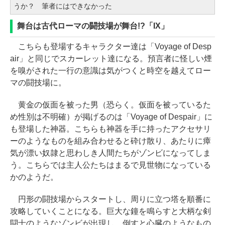
うか？ 筆者にはできなかった
舞台は古代ローマの闘技場が舞台!?「IX」
こちらも登場するキャラクター達は「Voyage of Desp
air」と同じでスカーレット達になる。預言者に怪しい煙
を嗅がされた一行の意識は気がつくと時空を越えてロー
マの闘技場に。
黄金の仮面を被った男（恐らく。仮面を被っているた
め性別は不明確）が掲げるのは「Voyage of Despair」に
も登場した神器。こちらも神器を手に持ったアクセサリ
ーのようなものを組み合わせると砕け散り、あたりに瘴
気が漂い奴隷と思わしき人間たちがゾンビになってしま
う。こちらでは主人公たちはまるで見世物になっている
かのようだ。
円形の闘技場からスタートし、周りに立つ塔を順番に
攻略していくことになる。巨大な鐘を鳴らすと大柄な剣
闘士のようなゾンビが出現し、倒すと心臓のようなもの