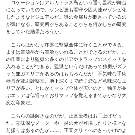
ロケーションはアルカトラズ島という通り監獄が舞台
になっているので、ゾンビ達も看守や囚人達がゾンビ化
したようなビジュアルだ。謎の金属片が刺さっているの
が気になる。研究所からあることからも何かしらの研究
をしていた結果だろうか。
こちらはかなり序盤に監獄全体に行くことができる。
まずは電源盤から電源をいれることができるのだが、こ
の作業により監獄の多くのドアやトラップのスイッチを
入れることができる。監獄というだけあって独房がズラ
ッと並ぶエリアがあるのはもちろんだが、不気味な手術
器具が並ぶ診察室、地下深くまで続く砦など意味深なエ
リアが多い。とにかくマップ全体が広いのと、独房が並
ぶエリアは似通っておりマップを覚えるまでがかなり大
変な印象だ。
こちらの謎解きなのだが、正直筆者はお手上げだっ
た。意味深なメーターや、炎の犬が登場したりと様々な
前振りはあるのだが……。正直クリアへのきっかけのよ