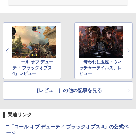
おしり前マン～復活のおしり前帝国～ Bl
3
u-ray BOX【Blu-ray】 [ 谷口崇 ]
【純正品】Xbox ワイヤレス コントロー
3
ラー (カーボンブラック)
Nintendo Switch 2(日本語・国内専用)
【Amazon.co.jp限定】劇場版モノノ怪
【純正品】ディスクドライブ(CFI-ZDD1
3
3
【大容量】SILENT HILL f PS5対応 LIP1
3
￥6,864
3
第三章 蛇神 (Amazon.co.jp限定オリジ
J) PlayStation 5
708 互換 バッテリー【PSE基準検品】ワ
￥8,020
ナル三方背収納ケース付きコレクション)
￥55,871
イヤレスコントローラー SONY対応 ロワ
(オリジナル特典:オリジナル巾着＋メー
ジャパン アストロボット Destiny 2
￥11,980
カー特典:【坤と離】二振りの剣、十翼よ
り来たる！スタジオ描き下ろしイラスト
￥1,780
新劇場版銀魂 -吉原大炎上ー (完全生産限
【純正品】Xbox 充電式バッテリー + US
4
4
ボード付) [Blu-ray]
定版)【Blu-ray】 [ 杉田智和 ]
B-C ケーブル
「コール オブ デュー
「奪われし玉座：ウィ
【純正品】DualSense ワイヤレスコン
ニンテンドープリペイド番号 9000円|オ
4
4
￥10,780
ティ ブラックオプス
ッチャーテイルズ」レ
トローラー ミッドナイト ブラック(CFI-
￥7,722
ンラインコード版
￥2,618
ZCT2J01)
4」レビュー
ビュー
プロフリーク V2 凹凸型 NIRU 白黒 PRO
4
FREAK V2 NIRU監修モデル PS5 PS4 N
￥9,000
S pro凸型凹型 FPS 無段階高さ調節 prof
￥10,737
劇場版「鬼滅の刃」無限城編 第一章 猗
4
reek PS4 PS5 nintendo switchプロコ
［レビュー］の他の記事を見る
窩座再来 完全生産限定版 [Blu-ray]
ン対応【定形外郵便のみ送料無料】しま
劇場版「鬼滅の刃」無限城編 第一章 猗
【国内正規品】Thrustmaster スラスト
5
5
リス堂※箱壊れによる返品交換はお受け
窩座再来(完全生産限定版)【Blu-ray】 [
マスター TH8S シフター - PC、PS4、P
ニンテンドープリペイド番号 5000円|オ
5
￥8,698
できません
吾峠呼世晴 ]
【純正品】DualSense ワイヤレスコン
S5、PS5 Pro、Xbox One、Xbox Serie
ンラインコード版
5
トローラー(CFI-ZCT2J)
s X|S 対応の高精度 H パターン シフター
関連リンク
￥2,190
￥8,690
￥5,000
￥10,737
￥14,141
□「コール オブ デューティ ブラックオプス 4」の公式ペ
【Amazon.co.jp限定】劇場版モノノ怪
5
ージ