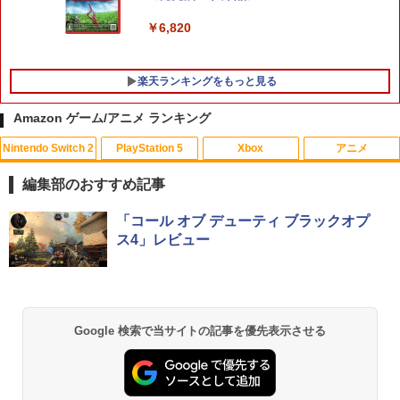
￥6,820
楽天ランキングをもっと見る
Amazon ゲーム/アニメ ランキング
Nintendo Switch 2
PlayStation 5
Xbox
アニメ
FPS エイム アシストキャップ PS5 PS4
【中古】【未使用品】モアナと伝説の海
1
1
コントローラ 対応 Playstation プレイス
2 [純正ブルーレイ＋純正ケース]
編集部のおすすめ記事
テーション 対戦 APEX cod フォトナ FP
Sフリーク カバー 可動域アップ ゲーム
￥2,980
スプラトゥーン レイダース|オンライン
PlayStation 5 デジタル・エディション
【純正品】Xbox ワイヤレス コントロー
劇場版「鬼滅の刃」無限城編 第一章 猗
「コール オブ デューティ ブラックオプ
パープル オレンジ シューティングゲー
1
1
1
1
コード版
日本語専用 Console Language: Japan
ラー + USB-C® ケーブル
窩座再来 通常版 [Blu-ray]
ム アクションゲーム プレステ プレステ5
ス4」レビュー
ese only (CFI-2200B01)
プレステ4
￥5,832
￥8,300
￥3,982
￥55,000
￥680
【送料無料】劇場版「鬼滅の刃」無限城
2
編 第一章 猗窩座再来(通常版)【Blu-ra
y】/アニメーション[Blu-ray]【返品種別
Google 検索で当サイトの記事を優先表示させる
A】
【純正品】Xbox ワイヤレス コントロー
2
スプラトゥーン レイダース -Switch2
劇場版「鬼滅の刃」無限城編 第一章 猗
Beast of Reincarnation -PS5 【特典】
ラー (ロボット ホワイト)
2
2
PS5 SONY純正USBケーブル CtoC PS5
2
2
窩座再来 通常版 [DVD]
プロダクトコード 封入
後期型 単品
￥4,400
￥6,449
￥7,681
￥3,523
￥7,286
￥1,500