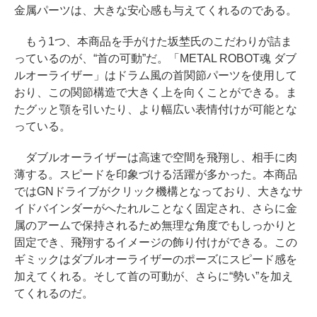
金属パーツは、大きな安心感も与えてくれるのである。
もう1つ、本商品を手がけた坂埜氏のこだわりが詰ま
っているのが、“首の可動”だ。「METAL ROBOT魂 ダブ
ルオーライザー」はドラム風の首関節パーツを使用して
おり、この関節構造で大きく上を向くことができる。ま
たグッと顎を引いたり、より幅広い表情付けが可能とな
っている。
ダブルオーライザーは高速で空間を飛翔し、相手に肉
薄する。スピードを印象づける活躍が多かった。本商品
ではGNドライブがクリック機構となっており、大きなサ
イドバインダーがへたれルことなく固定され、さらに金
属のアームで保持されるため無理な角度でもしっかりと
固定でき、飛翔するイメージの飾り付けができる。この
ギミックはダブルオーライザーのポーズにスピード感を
加えてくれる。そして首の可動が、さらに“勢い”を加え
てくれるのだ。