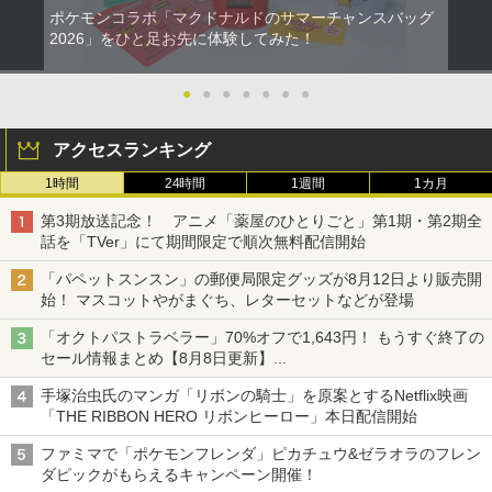
ポケモンコラボ「マクドナルドのサマーチャンスバッグ
2026」をひと足お先に体験してみた！
●
●
●
●
●
●
●
アクセスランキング
1時間
24時間
1週間
1カ月
第3期放送記念！ アニメ「薬屋のひとりごと」第1期・第2期全
話を「TVer」にて期間限定で順次無料配信開始
「パペットスンスン」の郵便局限定グッズが8月12日より販売開
始！ マスコットやがまぐち、レターセットなどが登場
「オクトパストラベラー」70%オフで1,643円！ もうすぐ終了の
セール情報まとめ【8月8日更新】
ニンテンドーeショップでは「大神 絶景版」が67%オフで990円
手塚治虫氏のマンガ「リボンの騎士」を原案とするNetflix映画
「THE RIBBON HERO リボンヒーロー」本日配信開始
ファミマで「ポケモンフレンダ」ピカチュウ&ゼラオラのフレン
ダピックがもらえるキャンペーン開催！