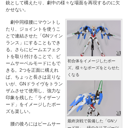
銃として構えたり、劇中の様々な場面を再現するのに欠
かせない。
劇中同様腰にマウントし
たり、ジョイントを使うこ
とで連結させた「GNツイン
ランス」にすることもでき
る。さらにビームエフェク
トを取り付けることで、ビ
初合体をイメージしたポー
ームサーベルモードにもで
ズ。様々なポーズをとらせた
きる。2つを正面に構えれ
くなる
ば、ちょっと長さは足りな
いが、GNドライヴをトラン
ザムさせて使用し、強力な
印象を残した「ライザーソ
ード」をイメージしたポー
ズも楽しい。
最終決戦で装備した「GNソ
腰の後ろにはビームサー
ードIII」。緑のクリアパーツ