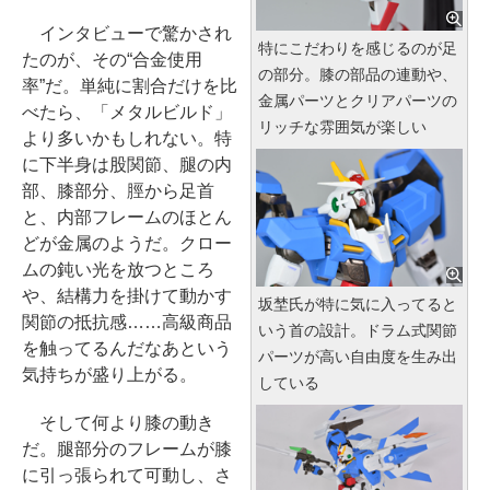
インタビューで驚かされ
特にこだわりを感じるのが足
たのが、その“合金使用
の部分。膝の部品の連動や、
率”だ。単純に割合だけを比
金属パーツとクリアパーツの
べたら、「メタルビルド」
リッチな雰囲気が楽しい
より多いかもしれない。特
に下半身は股関節、腿の内
部、膝部分、脛から足首
と、内部フレームのほとん
どが金属のようだ。クロー
ムの鈍い光を放つところ
や、結構力を掛けて動かす
坂埜氏が特に気に入ってると
関節の抵抗感……高級商品
いう首の設計。ドラム式関節
を触ってるんだなあという
パーツが高い自由度を生み出
気持ちが盛り上がる。
している
そして何より膝の動き
だ。腿部分のフレームが膝
に引っ張られて可動し、さ