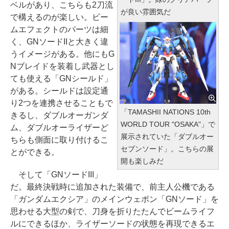
ベルがあり、こちらも2刀流
が良い雰囲気だ
で構えるのが楽しい。ビー
ムエフェクトのパーツは細
く、GNソードIIと大きく違
うイメージがある。他にもG
Nブレイドを装着し武器とし
ても使える「GNシールド」
がある。シールドは設定通
り2つを連携させることもで
「TAMASHII NATIONS 10th
きるし、ダブルオーガンダ
WORLD TOUR "OSAKA"」で
ム、ダブルオーライザーど
展示されていた「ダブルオー
ちらも側面に取り付けるこ
セブンソード」。こちらの展
とができる。
開も楽しみだ
そして「GNソードIII」
だ。最終決戦時に追加された装備で、前主人公機である
「ガンダムエクシア」のメインウェポン「GNソード」を
思わせる大型の剣で、刀身を折りたたんでビームライフ
ルにできるほか、ライザーソードの状態を再現できるエ