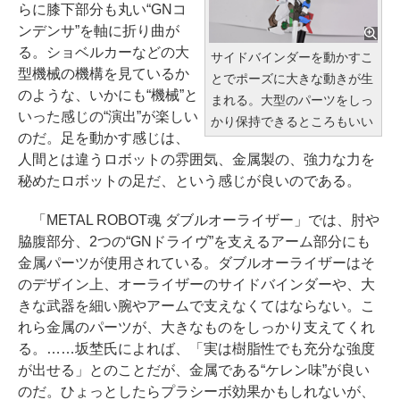
らに膝下部分も丸い“GNコ
ンデンサ”を軸に折り曲が
る。ショベルカーなどの大
サイドバインダーを動かすこ
型機械の機構を見ているか
とでポーズに大きな動きが生
のような、いかにも“機械”と
まれる。大型のパーツをしっ
いった感じの“演出”が楽しい
かり保持できるところもいい
のだ。足を動かす感じは、
人間とは違うロボットの雰囲気、金属製の、強力な力を
秘めたロボットの足だ、という感じが良いのである。
「METAL ROBOT魂 ダブルオーライザー」では、肘や
脇腹部分、2つの“GNドライヴ”を支えるアーム部分にも
金属パーツが使用されている。ダブルオーライザーはそ
のデザイン上、オーライザーのサイドバインダーや、大
きな武器を細い腕やアームで支えなくてはならない。こ
れら金属のパーツが、大きなものをしっかり支えてくれ
る。……坂埜氏によれば、「実は樹脂性でも充分な強度
が出せる」とのことだが、金属である“ケレン味”が良い
のだ。ひょっとしたらプラシーボ効果かもしれないが、