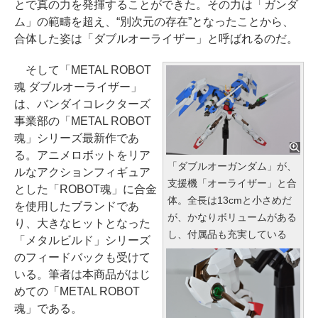
とで真の力を発揮することができた。その力は「ガンダ
ム」の範疇を超え、“別次元の存在”となったことから、
合体した姿は「ダブルオーライザー」と呼ばれるのだ。
そして「METAL ROBOT
魂 ダブルオーライザー」
は、バンダイコレクターズ
事業部の「METAL ROBOT
魂」シリーズ最新作であ
る。アニメロボットをリア
「ダブルオーガンダム」が、
ルなアクションフィギュア
支援機「オーライザー」と合
とした「ROBOT魂」に合金
体。全長は13cmと小さめだ
を使用したブランドであ
が、かなりボリュームがある
り、大きなヒットとなった
し、付属品も充実している
「メタルビルド」シリーズ
のフィードバックも受けて
いる。筆者は本商品がはじ
めての「METAL ROBOT
魂」である。