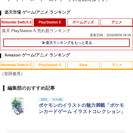
楽天市場 ゲーム/アニメ ランキング
Nintendo Switch 2
PlayStation 5
ゲームグッズ
アニメ
楽天 PlayStation 5 売れ筋ランキング
更新日時：2026/08/06 06:00
楽天ランキングをもっと見る
Nintendo Switch2 ケース EVA キャリン
1
グケース 耐衝撃 大容量収納 Switch 保護
Amazon ゲーム/アニメ ランキング
ケース 収納バッグ ニンテンドー スイッ
チ2 収納バッグ キャリーケース 保護 ゲ
Nintendo Switch 2
PlayStation 5
Xbox
アニメ
ームカード
（安田俊亮）
￥1,078
編集部のおすすめ記事
スプラトゥーン レイダース|オンライン
PlayStation 5 デジタル・エディション
Xbox プリペイドカード 10,000円 デジ
劇場版「鬼滅の刃」無限城編 第一章 猗
1
1
1
1
コード版
日本語専用 Console Language: Japan
タルコード 【旧 Xbox ギフトカード】
窩座再来 通常版 [Blu-ray]
【店内全品P10倍 8/4〜要エントリー】
ese only (CFI-2200B01)
[オンラインコード]
2
3DS
その他
【中古】[Switch2] Star Fox(スターフォ
￥5,832
￥3,964
ポケモンのイラストの魅力満載「ポケモ
ックス) 任天堂(20260625)
￥55,000
￥10,000
ンカードゲーム イラストコレクション」
￥5,280
スプラトゥーン レイダース -Switch2
劇場版「鬼滅の刃」無限城編 第一章 猗
Beast of Reincarnation -PS5 【特典】
Xbox プリペイドカード 3,000円 デジタ
2
2
2
2