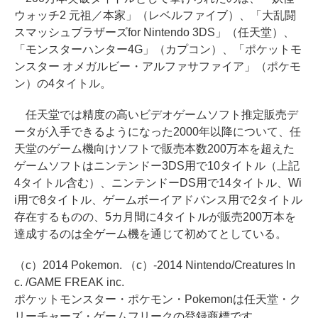
ウォッチ2 元祖／本家」（レベルファイブ）、「大乱闘
スマッシュブラザーズfor Nintendo 3DS」（任天堂）、
「モンスターハンター4G」（カプコン）、「ポケットモ
ンスター オメガルビー・アルファサファイア」（ポケモ
ン）の4タイトル。
任天堂では精度の高いビデオゲームソフト推定販売デ
ータが入手できるようになった2000年以降について、任
天堂のゲーム機向けソフトで販売本数200万本を超えた
ゲームソフトはニンテンドー3DS用で10タイトル（上記
4タイトル含む）、ニンテンドーDS用で14タイトル、Wi
i用で8タイトル、ゲームボーイアドバンス用で2タイトル
存在するものの、5カ月間に4タイトルが販売200万本を
達成するのは全ゲーム機を通じて初めてとしている。
（c）2014 Pokemon. （c）-2014 Nintendo/Creatures In
c. /GAME FREAK inc.
ポケットモンスター・ポケモン・Pokemonは任天堂・ク
リーチャーズ・ゲームフリークの登録商標です。