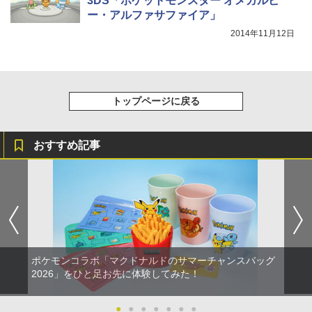
3DS「ポケットモンスター オメガルビ
￥10,737
ー・アルファサファイア」
￥7,828
￥5,000
2014年11月12日
トップページに戻る
おすすめ記事
ポケモンコラボ「マクドナルドのサマーチャンスバッグ
2026」をひと足お先に体験してみた！
●
●
●
●
●
●
●