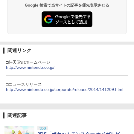
窩座再来 通常版 [DVD]
プロダクトコード 封入
ルコード 【旧 Xbox ギフトカード】 [オ
Google 検索で当サイトの記事を優先表示させる
スーパーボンバーマン コレクション Nin
ンラインコード]
￥6,455
3
tendo Switch 2 Edition
￥3,523
￥7,286
￥3,000
￥5,920
Nintendo Switch 2(日本語・国内専用)
劇場版「鬼滅の刃」無限城編 第一章 猗
【純正品】ディスクドライブ(CFI-ZDD1
3
3
Xbox プリペイドカード 1,000円 デジタ
3
3
窩座再来 完全生産限定版 [Blu-ray]
J) PlayStation 5
ルコード 【旧 Xbox ギフトカード】 [オ
ぽこ あ ポケモン
関連リンク
￥55,095
ンラインコード]
4
￥8,698
￥11,849
￥7,880
￥1,000
□任天堂のホームページ
http://www.nintendo.co.jp/
【純正品】DualSense ワイヤレスコン
ニンテンドープリペイド番号 9000円|オ
4
4
『映画 ラブライブ！蓮ノ空女学院スクー
4
トローラー ミッドナイト ブラック(CFI-
【純正品】Xbox ワイヤレス コントロー
ンラインコード版
□ニュースリリース
4
ルアイドルクラブ Bloom Garden Part
ZCT2J01)
ラー + USB-C® ケーブル
http://www.nintendo.co.jp/corporate/release/2014/141209.html
y』Blu-ray（特装限定版）
コナミデジタルエンタテインメント 【S
5
￥9,000
witch】パワフルプロ野球2026-2027 [H
￥10,737
￥8,300
AC-P-BQPYA NSW パワフルプロヤキュ
￥8,589
ウ 2026-2027]
関連記事
ニンテンドープリペイド番号 5000円|オ
5
￥7,620
【純正品】DualSense ワイヤレスコン
Xbox プリペイドカード 5,000円 デジタ
ンラインコード版
5
5
劇場版「鬼滅の刃」無限城編 第一章 猗
5
トローラー(CFI-ZCT2J)
ルコード 【旧 Xbox ギフトカード】 [オ
3DS
窩座再来 完全生産限定版 [DVD]
ンラインコード]
￥5,000