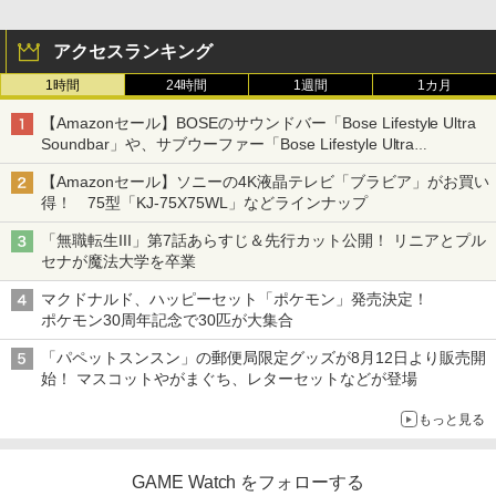
アクセスランキング
1時間
24時間
1週間
1カ月
【Amazonセール】BOSEのサウンドバー「Bose Lifestyle Ultra
Soundbar」や、サブウーファー「Bose Lifestyle Ultra
Subwoofer」などお買い得！
【Amazonセール】ソニーの4K液晶テレビ「ブラビア」がお買い
得！ 75型「KJ-75X75WL」などラインナップ
「無職転生III」第7話あらすじ＆先行カット公開！ リニアとプル
セナが魔法大学を卒業
マクドナルド、ハッピーセット「ポケモン」発売決定！
ポケモン30周年記念で30匹が大集合
「パペットスンスン」の郵便局限定グッズが8月12日より販売開
始！ マスコットやがまぐち、レターセットなどが登場
もっと見る
GAME Watch をフォローする