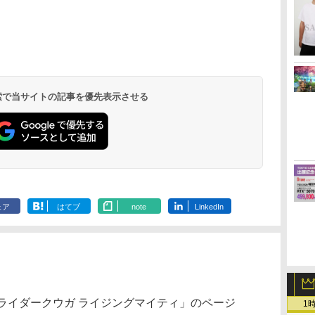
 検索で当サイトの記事を優先表示させる
ェア
はてブ
note
LinkedIn
法) 仮面ライダークウガ ライジングマイティ」のページ
1