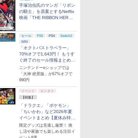
手塚治虫氏のマンガ「リボン
の騎士」を原案とするNetflix
映画「THE RIBBON HERO
リボンヒーロー」本日配信開
始
セール
PS5
PS4
Switch2
WIN
「オクトパストラベラー」
70%オフで1,643円！ もうす
ぐ終了のセール情報まとめ
【8月8日更新】
ニンテンドーeショップでは
「大神 絶景版」が67%オフで
990円
イベント
エンタメ
【特集】
「ドラクエ」「ポケモン」
「ちいかわ」など2026年夏
イベントまとめ【夏休み特
集】
7
7
7
8
8
8
9
9
9
10
10
10
限定グッズは見逃し厳禁！ 推
し活や家族でも楽しめる注目イ
ベント8選