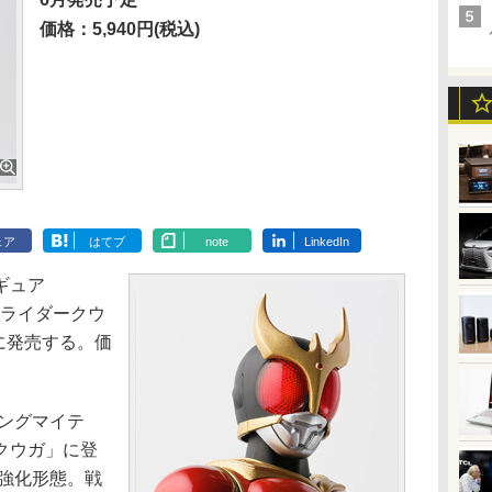
価格：5,940円(税込)
ェア
はてブ
note
LinkedIn
ギュア
 仮面ライダークウ
に発売する。価
ングマイテ
クウガ」に登
の強化形態。戦