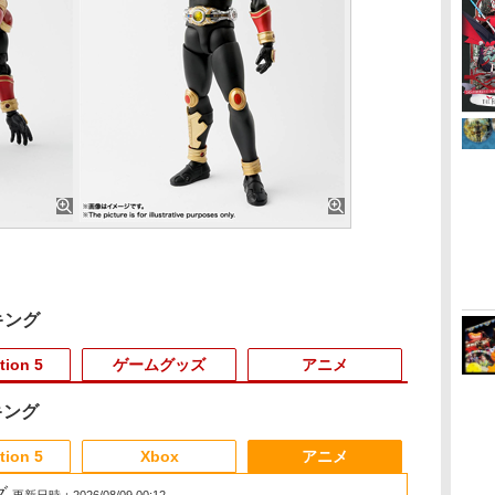
キング
tion 5
ゲームグッズ
アニメ
キング
6
3
3
3
3
4
4
4
4
5
5
5
5
6
6
6
tion 5
Xbox
アニメ
グ