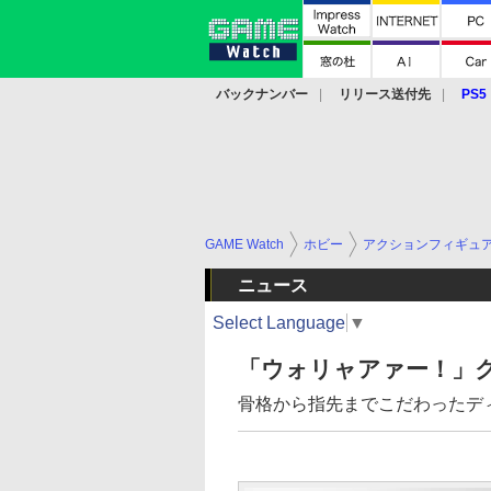
バックナンバー
リリース送付先
PS5
モバイル
eスポーツ
クラウド
PS
GAME Watch
ホビー
アクションフィギュ
ニュース
Select Language
▼
「ウォリャアァー！」
骨格から指先までこだわったデ