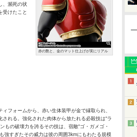
し、瀕死の状
を受けたこと
赤の艶と、金のマット仕上げが実にリアル
ィフォームから、赤い生体装甲が金で縁取られ、
化される。強化された肉体から放たれる必殺技は“ラ
トンもの破壊力を誇るその技は、宿敵“ゴ・ガメゴ・
も強すぎたその威力は彼の周囲3kmにもわたる規模