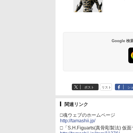
Google
ポスト
リスト
シ
関連リンク
□魂ウェブのホームページ
http://tamashii.jp/
□「S.H.Figuarts(真骨彫製