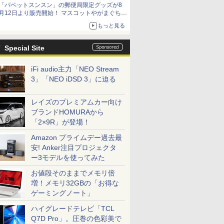
「パペットスンスン」の郵便局限定グッズが8
月12日より販売開始！ マスコットやがまぐち、
レターセットなどが登場
もっと見る
Special Site
iFi audio主力「NEO Stream
3」「NEO iDSD 3」に迫る
レイズのプレミアムカー向け
ブランドHOMURAから
「2×9R」が登場！
Amazon プライムデー過去最
安! Anker注目プロジェクタ
ー3モデルを使ってみた
お値段そのままでメモリ倍
増！メモリ32GBの「お得な
ゲーミングノート」
ハイグレードテレビ「TCL
Q7D Pro」。圧巻の色彩美で