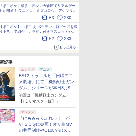
「ぽこポケ」横浜・赤レンガ倉庫でリアルゲー
トが開通！ ワニノコ、ミズゴロウ、アシマリ登
場シーンをレポート pic.x.com/LDgEByVl6D
63
230
【ぽこポケ】「ぽこ あ ポケモン」新グッズを撮
り下ろしで紹介 カラビナ付きマスコットやス
クエアポーチが仲間入り
52
283
pic.x.com/XmVAgBxaW5
もっと見る
新記事
エンタメ
アニメ
BS12 トゥエルビ「日曜アニ
メ劇場」にて「機動戦士ガン
ダム」シリーズが本日8月9日
から8週連続で放送
初回は「機動戦士ガンダム
【HDリマスター版】」
エンタメ
「けもみみりふれっ！」が
VHS Cityに参画！オリ曲MV
の共同制作やC108でのスペ