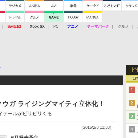
Switch2
Xbox SX
PC
アニメ
テーマパーク
グルメ
 Vita
3DS
アーケード
VR
ア
1
クウガ ライジングマイティ立体化！
ィテールがビリビリくる
（2016/2/3 11:33）
6月発売予定