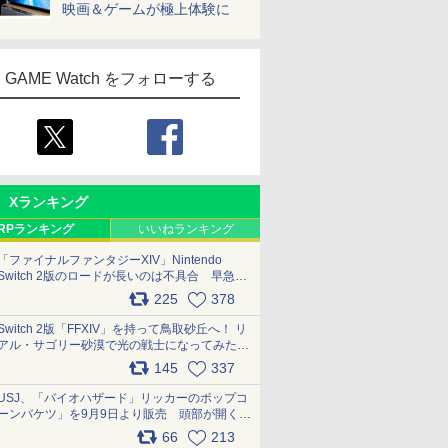
映画＆ゲームが極上体験に
GAME Watch をフォローする
Xランキング
RPランキング
いいねランキング
「ファイナルファンタジーXIV」Nintendo
Switch 2版のロードが長いのは不具合 早急に
アップデートできるよう対応中
225
378
pic.x.com/s9S3nRCAGa
Switch 2版「FFXIV」を持って鳥取砂丘へ！ リ
アル・サゴリー砂漠で光の戦士になってみた
pic.x.com/qyOfL2uv1n
145
337
USJ、「バイオハザード」リッカーのポップコ
ーンバケツ」を9月9日より販売 頭部が開く仕
組み。味は恐怖を堪のう「味噌フレーバー」
66
213
pic.x.com/81MuXGahVM