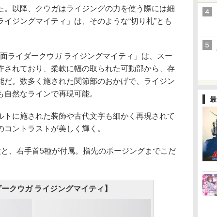
た。以降、クウガはライジングの力を使う際には細
ライジングマイティ」は、そのような“切り札”とも
製法) 仮面ライダークウガ ライジングマイティ」は、スー
作されており、柔軟に幅の取られた可動部から、存
能だ。数多く施された関節部のおかげで、ライジン
も自然なラインで再現可能。
最
トに施された装飾や古代文字も細かく再現されて
のコントラストが美しく輝く。
と、右手首5種が付属。指先のポージングまでこだ
ークウガ ライジングマイティ】