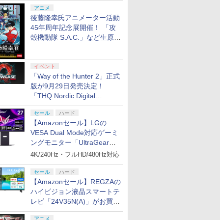
シャルコラボ広告を掲出
アニメ
後藤隆幸氏アニメーター活動
45年周年記念展開催！ 「攻
殻機動隊 S.A.C.」など生原
画、総作画監督修正が展示
イベント
「Way of the Hunter 2」正式
版が9月29日発売決定！
「THQ Nordic Digital
Showcase 2026」まとめ
セール
ハード
【Amazonセール】LGの
VESA Dual Mode対応ゲーミ
ングモニター「UltraGear
27G850A-B」がお買い得！
4K/240Hz・フルHD/480Hz対応
セール
ハード
【Amazonセール】REGZAの
ハイビジョン液晶スマートテ
レビ「24V35N(A)」がお買い
得！
アニメ