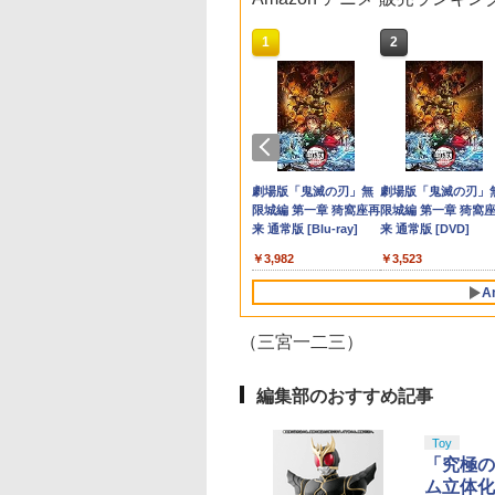
10
10
10
10
1
1
1
1
2
2
2
2
oコントローラー]
ブレイド ディフィ
典】鬼武者 Way
ージカル『刀剣乱
日本一ソフトウェア
コーエーテクモゲーム
ゾンビランドサガLIVE
【7週連続1位】inklink
CYBER ・ コントロー
【中古】ゲーム&ワリ
【中古】 ウォーキング
Switch2用 温度モニ
【中古】 ドラゴンボ
【中古】ファイナル
エアコンカビとりす
ィブ・エディショ
the Sword(【初回
 ～静かなる夜半の
【特典付】
ス 【封入特典付】
～フランシュシュ ゆめ
公式 Switch / Switch2
ラー充電ケーブル
オ
with ダイナソー [レン
ーファン
ル Sparking！
ァンタジーコレクシ
すい（G型モデル、
intendo Switch 2
封入特典】プロダ
め～【Blu-ray】 [
【Switch2】みんなで
【PS5】進撃の巨人3
ぎんがフェスティバル
コントローラー 最新モ
Type-C to C （ PS5
タル落ち] [Blu-ray] [ブ
ZERO／PS5
ン
アコンファン掃除ブ
￥1,288
￥3,224
ion
コード)
ージカル『刀剣乱
ポイっと！プリニーす
通常版 [ELJM-31053
～【Blu-ray】 [ (V.A.)
デル 最新ファームウェ
用） 3m
ルーレイ]
シ）スペアブラシカ
661
641
821
￥6,910
￥8,220
￥7,920
￥2,960
￥1,188
￥84
￥2,783
￥1,503
￥3,723
]
ごろく [POT-P-
PS5 シンゲキノキョジ
]
ア プロコン プロコン2
トリッジ1個付き
天堂ライセンス商
イステーション ス
tDo M30 Xboxシリ
トよ永遠に
ニンテンドープリペイ
【Amazon.co.jp限
GameSir G7 SE 有線
【Amazon.co.jp限
スプラトゥーン レイダ
PlayStation 5 デジタ
【純正品】Xbox ワイ
劇場版「鬼滅の刃」無
スプラトゥーン レイ
Beast of
【純正品】Xbox ワ
劇場版「鬼滅の刃」
AB8WA NSW2 ミンナ
ン 3 ツウジョウ]
プロコントローラー ス
Samsung
チケット 15,000円
 | S、Xbox
EL3199 7 [Blu-
ド番号 2000円|オンラ
定】 Logicool G ハン
ゲームコントローラー
定】劇場版「僕の心の
ース|オンラインコード
ル・エディション 日本
ヤレス コントローラー
限城編 第一章 猗窩座再
ース -Switch2
Reincarnation -PS5
ヤレス コントローラ
限城編 第一章 猗窩
デポイット プリニ-ス
イッチ2 スイッチ
roSD Express
ンラインコード版
e、およびWindows
インコード版
コン G923 グランツー
XBOX Series X|S
ヤバイやつ」 Blu-
版
語専用 Console
+ USB-C® ケーブル
来 通常版 [Blu-ray]
【特典】プロダクト
(ロボット ホワイト)
来 通常版 [DVD]
ゴロク]
Switch コントローラー
￥6,449
d 256GB for
線コントローラー
リスモ7 Forza
XBOX One Windows
ray（Amazon.co.jp特
Language: Japanese
ード 封入
ワイヤレスコントロー
在庫切れです。
,000
590
760
￥2,000
￥38,800
￥6,499
￥8,800
￥5,832
￥55,000
￥8,300
￥3,982
￥7,286
￥7,681
￥3,523
tendo Switch
タンレイアウト - 正
Horizon 6 G923d
10/11用 PCコントロー
典：Blu-rayスリーブケ
only (CFI-2200B01)
ラー 連射機能 ワイヤレ
サムスン マイクロ
ライセンスされて
ラーゲームパッド ホー
ース） [Blu-ray]
ス switch2コントロー
A
エクスプレスカード
す
ルエフェクトスティッ
ラ Switch2コントロー
6GB）
クと3.5mmオーディオ
ラー
（三宮一二三）
ジャック付き
編集部のおすすめ記事
Toy
「究極の
ム立体化