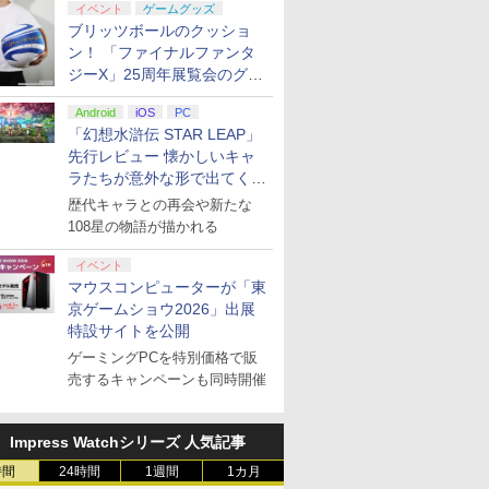
イベント
ゲームグッズ
ブリッツボールのクッショ
ン！ 「ファイナルファンタ
ジーX」25周年展覧会のグッ
ズ情報が公開
Android
iOS
PC
「幻想水滸伝 STAR LEAP」
先行レビュー 懐かしいキャ
ラたちが意外な形で出てくる
シリーズ完全新作！
歴代キャラとの再会や新たな
108星の物語が描かれる
イベント
マウスコンピューターが「東
京ゲームショウ2026」出展
特設サイトを公開
ゲーミングPCを特別価格で販
売するキャンペーンも同時開催
Impress Watchシリーズ 人気記事
時間
24時間
1週間
1カ月