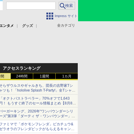
Impress サイト
全カテゴリ
エンタメ
グッズ
アクセスランキング
時間
24時間
1週間
1カ月
そらザウルスやギャルきち、団長の吉野家Tシ
ャツも！「hololive Splash T-Party!」全Tシャツ
ラインナップ公開＆オンライン販売開始
「オクトパストラベラー」70%オフで1,643
円！ もうすぐ終了のセール情報まとめ【8月8日
更新】
バーガーキング、2026年“ワンパウンダーシリ
ニンテンドーeショップでは「大神 絶景版」が
ーズ”第3弾「ダーティ ザ・ワンパウンダー」を
67%オフで990円
8月7日発売
ファミマで「ポケモンフレンダ」ピカチュウ&
「特製ガーリックマヨソース」を使用した超大
ゼラオラのフレンダピックがもらえるキャンペ
型チーズバーガー
ーン開催！