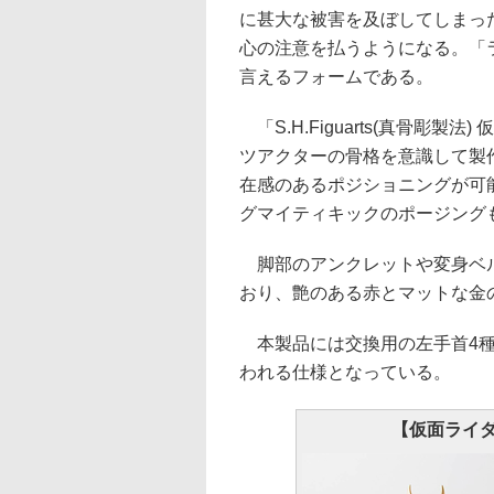
に甚大な被害を及ぼしてしまっ
心の注意を払うようになる。「
言えるフォームである。
「S.H.Figuarts(真骨彫
ツアクターの骨格を意識して製
在感のあるポジショニングが可
グマイティキックのポージング
脚部のアンクレットや変身ベル
おり、艶のある赤とマットな金
本製品には交換用の左手首4種
われる仕様となっている。
【仮面ライダ