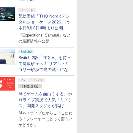
イベント
7
7
7
7
8
8
8
8
9
9
9
9
10
10
10
10
配信番組「THQ Nordicデジ
タルショーケース2026」は
ndo Switch Proコントローラー [HAC-A-FSSKA NSWProコントローラー]
【任天堂
3 （通
ルキー☆サ
【中古】 ドラゴンクエ
幻想水滸伝 I&II HDリマ
Vivy -Fluorite Eye’s
Nintendo Switch
アストロボット
【楽天ブックス限定全
ゼノブレイド ディフィ
【特典】鬼武者 Way
ミュージカル『刀剣乱
日本一ソフ
コーエーテ
ゾンビラン
本日8月8日4時より公開！
品】 スプ
駅停車劇場
ストVII Reimagined
スター 門の紋章戦争 /
Song- 5（完全生産限
Sports Resort
巻購入特典】上伊那ぼ
ニティブ・エディショ
of the Sword(【初回
舞』 ～静かなる夜半の
【特典付】
ス 【封入
～フランシ
「Expeditions: Samurai」など
￥4,968
レイダース
版)
／Nintendo Switch2
デュナン統一戦争 PS5
定版） [Blu-ray]
【Switch2】 BEE-P-
たん、酔へる姿は百合
ン Nintendo Switch 2
購入封入特典】プロダ
寝ざめ～【Blu-ray】 [
【Switc
【PS5】
ぎんがフェ
の最新情報を公開
ングヘッド
 [ 亀山陽平
版
AACHA
の花 3（完全生産限定
Edition
クトコード)
ミュージカル『刀剣乱
ポイっと！
通常版 [ELJ
～【Blu-ray
￥5,445
￥4,966
￥6,553
￥6,001
￥7,700
￥6,661
￥7,641
￥7,821
￥6,910
￥8,220
￥7,920
ンダード
版）【Blu-ray】(描き
舞』 ]
ごろく [PO
PS5 シ
]
プリペイ
ション ス
 Elite
.jp限
ぽこ あ ポケモン エキ
PlayStation 5 デジタ
GameSir G7 HE 有線
劇場版「鬼滅の刃」無
ニンテンドープリペイ
プレイステーション ス
HyperX Clutch
【Amazon.co.jp限
【任天堂ライセンス商
プレイステーション ス
8BitDo M30 Xboxシリ
ヤマトよ永遠に
ニンテンド
【Amazon.
GameSir 
【Amazon.
Switch2
下ろしイラスト アクリ
AB8WA N
ン 3 ツウ
円|オンラ
,000円|
コントロー
ノノ怪 第
スパンションパス|オン
ル・エディション 日本
ゲームコントローラー
限城編 第一章 猗窩座再
ド番号 500円|オンライ
トアチケット 3,000円|
Gladiate Xbox公式ラ
定】劇場版モノノ怪 第
品】Samsung
トアチケット 15,000円
ーズX | S、Xbox
REBEL3199 7 [Blu-
ド番号 20
定】 Logic
ゲームコン
定】劇場版
2 おすすめ
Switch 2版「FFXIV」を持っ
ルスタンド+ブリザーブ
デポイット
ード版
 Core
オリジナル
ラインコード版
語専用 (CFI-2200B01)
XBOX Series X|S
来 完全生産限定版
ンコード版
オンラインコード版
イセンス ゲーミング コ
三章 蛇神 (オリジナル
microSD Express
|オンラインコード版
One、およびWindows
ray]
インコード
コン G92
XBOX Seri
ヤバイやつ」
ッチ スプ
ドフラワーキーホルダ
ゴロク]
て鳥取砂丘へ！ リアル・サ
ワイト)
ナル巾着＋
+ ディスクドライブ
XBOX One Windows
[DVD]
ントローラー 有線 日本
特典:オリジナル巾着＋
Card 256GB for
の有線コントローラー
リスモ7 Fo
XBOX One
ray（Amaz
ヤホン ボ
ー(ぼたん)) [ 鈴代紗弓
ゴリー砂漠で光の戦士になっ
￥4,400
￥66,980
￥7,999
￥7,828
￥500
￥3,000
￥4,980
￥9,900
現在在庫切れです。
￥15,000
￥4,590
￥8,760
￥2,000
￥38,800
￥6,499
￥8,800
:【坤と
(CFI-ZDD1J) セット
10/11用 PCコントロー
正規代理店品 6L366AA
メーカー特典:【坤と
Nintendo Switch
6ボタンレイアウト - 正
Horizon 6
10/11用
典：Blu-
 ホリ
]
てみた
剣、十翼
ラーゲームパッド ホー
離】二振りの剣、十翼
2（サムスン マイクロ
式にライセンスされて
ラーゲーム
ース） [Blu
ンス 認証
PC
イベント
スタジオ
ル効果スティック付き
より来たる！スタジオ
SDエクスプレスカード
います
ルエフェク
【特別企画】
ラストボ
ビデオゲームコントロ
描き下ろしイラストボ
256GB）
クと3.5
]
ーラー（ブラック）
ード付) [Blu-ray]
ジャック付
AIでゲームを面白くする。ホ
ロライブ実況で人気「ミメシ
ス」開発スタジオが掲げ
る“AI活用の信念”とは？【講
AIネイティブだからこそこだわ
演レポート】
る「プレーヤーにとって面白い
かどうか」