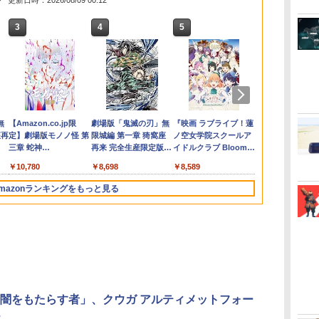
更新日時：2026/08/09 00:12
3
3
3
3
4
4
4
4
5
5
5
5
6
6
6
6
任天堂 Ninte
タ
ー
フ
い
【お買い物マラソン期
【中古】 オクトパスト
Switch2 ケース スイッ
Vivy -Fluorite Eye’s
【顧客満足度98.3%】
70年代風ロボットアニ
【中古品】 Nintendo
【送料無料】劇場版
Nintendo Switch 2
シルバースタージャパ
[Switch 2] ぽこ あ ポ
Vivy -Fluorite Eye’s
【ホリ公式】
【中古】 仁王
銀河特急 ミ
ョ
エ
間限定♪最大
ラベラー0／PS5
チ2 Nintendo 対応 ス
Song- 4 完全生産限定
Switch2 ケース 大容量
メ ゲッP-X PS5版
SUPER Famicom SFC
「鬼滅の刃」無限城編
ACアダプター
ン 【PS5】遊んで将棋
ケモン エキスパンショ
Song- 6【完全生産限
ライセンス商
常版）／PS5
ブウェイ 各
￥7,670
ラ
30％OFF】【tomtoc
イッチ スイッチツー 名
版 BD
Switch2/Switch通常モ
ニンテンドー スーパー
第一章 猗窩座再来(通
が強くなる！ 銀星将棋
ンパス（ダウンロード
定版】【Blu-ray】 [ 種
ラトゥーン 
行き(特装限定
￥3,872
￥3,878
￥3,974
￥4,961
ー
公式店】 Switch 2対応
入れ かわいい ニンテン
デル/Switch
ファミコン ソフト 魂
常版)【Blu-ray】/アニ
DX2 [ELJM-30494 PS5
版）※3,200ポイントま
崎敦美 ]
ホリ ゲーミ
【Blu-ray】
￥2,653
￥1,300
￥3,980
￥2,880
￥3,000
￥4,400
￥4,480
￥4,400
￥6,160
￥4,980
￥6,435
ハードケース
ドースイッチ カバー ポ
lite/Switch 有機ELモ
斗羅スピリッツ 併売
メーション[Blu-ray]
ギンセイショウギ DX
でご利用可
セット スタ
]
ダ
イ
無
Nintendo Switch 2(日
【純正品】ディスクド
【純正品】Xbox ワイ
【Amazon.co.jp限
ニンテンドープリペイ
【純正品】DualSense
【純正品】Xbox 充電
劇場版「鬼滅の刃」無
ニンテンドープリペイ
【純正品】DualSense
【国内正規品】
『映画 ラブライブ！蓮
ニンテンドー
プレイステー
【純正品】Xbox
【Amazon.co
FancyCase-G05
ーチ switch Lite 新型
テルに対応 収納バッグ
ソフト汚れ 023-
【返品種別A】
2]
for Nintendo
ー
座再
本語・国内専用)
ライブ(CFI-ZDD1J)
ヤレス コントローラー
定】劇場版モノノ怪 第
ド番号 9000円|オンラ
ワイヤレスコントロー
式バッテリー + USB-C
限城編 第一章 猗窩座
ド番号 5000円|オンラ
ワイヤレスコントロー
Thrustmaster スラス
ノ空女学院スクールア
ド番号 1000
トアチケット 10
ワイヤレス 
定】劇場版モ
Nintendo 2025年 スイ
本体 ジョイコン ソフト
防水 防塵 耐衝撃 持ち
260714-mh-06-fuzh 万
Switch™ 
コ
PlayStation 5
(カーボンブラック)
三章 蛇神
インコード版
ラー ミッドナイト ブ
ケーブル
再来 完全生産限定版
インコード版
ラー(CFI-ZCT2J)
トマスター TH8S シフ
イドルクラブ Bloom
インコード版
オンラインコ
ラー Series 2
三章 蛇神 (
ッチ2モデル用 スリム
ケーブル 収納可能 ポー
運び便利 ポーチ スタ
代Net店
Switch スイ
￥55,491
(Amazon.co.jp限定オ
ラック(CFI-ZCT2J01)
[Blu-ray]
ター - PC、PS4、
Garden Party』Blu-
Edition (ホ
特典:オリジ
ケース 持ち運び キャリ
チ クリスマス ギフト
ンド/コントローラー/
ラ ゲーム イ
￥11,980
￥8,020
￥10,780
￥9,000
￥10,737
￥2,618
￥8,698
￥5,000
￥10,737
￥14,141
￥8,589
￥1,000
￥10,000
￥18,500
￥8,800
リジナル三方背収納ケ
PS5、PS5 Pro、Xbox
ray（特装限定版）
メーカー特典
ングケース 耐衝撃 薄型
クリスマス プレゼント
カード/ドックなど収納
イスチャット
ース付きコレクション)
One、Xbox Series X|S
離】二振りの
ハードポーチ ゲームカ
送料無料
可能 カバー 収納ボッ
HORI ライセ
mazonランキングをもっと見る
(オリジナル特典:オリ
対応の高精度 H パター
より来たる！
ード12枚収納 アクセサ
クス
ジナル巾着＋メーカー
ン シフター
描き下ろしイ
リーポーチ
特典:【坤と離】二振り
ード付) [DVD
の剣、十翼より来た
る！スタジオ描き下ろ
しイラストボード付)
[Blu-ray]
闇をもたらす者」、クウガ アルティメットフォー