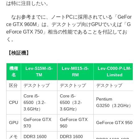
は特に注目したい。
なお参考までに、ノートPCに採用されている「GeFor
ce GTX 960M」は、デスクトップ向けGPUでいえば「G
eForce GTX 750」相当の性能であることを付記してお
く。
【検証機】
機種
Lev-S15M-i5-
Lev-M015-i5-
Lev-C000-P-LM-
名
TM
RM
Limited
区分
デスクトップ
デスクトップ
デスクトップ
Core i5-
Core i5-
Pentium
CPU
6500（3.2-
6500（3.2-
G3250（3.2GHz）
3.6GHz）
3.6GHz）
GeForce GTX
GeForce GTX
GPU
GeForce GTX 950
970
960
メモ
DDR3 1600
DDR3 1600