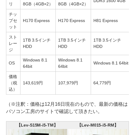
DDR3 1600 4GB
リ
8GB（4GB×2）
8GB（4GB×2）
チッ
プセ
H170 Express
H170 Express
H81 Express
ット
スト
1TB 3.5インチ
1TB 3.5インチ
1TB 3.5インチ
レー
HDD
HDD
HDD
ジ
Windows 8.1
Windows 8.1
OS
Windows 8.1 64bit
64bit
64bit
価格
（税
143,619円
107,979円
64,779円
込）
（※注釈：価格は12月16日現在のもので、最新の価格は
パソコン工房のサイトで確認して頂きたい。
【Lev-S15M-i5-TM】
【Lev-M015-i5-RM】