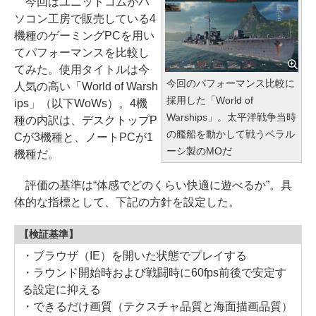
今回はユニットコムがパ
ソコン工房で販売している4
機種のゲーミングPCを用い
てパフォーマンスを比較し
てみた。使用タイトルは今
今回のパフォーマンス比較に
人気の高い「World of Warsh
採用した「World of
ips」（以下WoWs）。4機
Warships」。太平洋戦争当時
種の内訳は、デスクトップP
の艦船を動かして戦うベラル
Cが3機種と、ノートPCが1
ーシ製のMOだ
機種だ。
評価の基準は“体感でどのくらい快適に遊べるか”。具
体的な指標として、下記の方針を設定した。
【検証基準】
・ブラウザ（IE）を開いた状態でプレイする
・ラウンド開始時および戦闘時に60fps前後で安定す
る設定に抑える
・できるだけ画質（テクスチャ品質と海面描画品質）