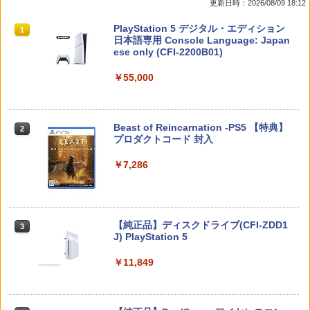
更新日時：2026/08/09 18:12
クモゲームス(20260206)
緑・黒・白) レトロゲーム 雑貨 [ 新品 ]
風呂ポスター(A4サイズ)) [ クリス・サン
ダース ]
￥9,900
スプラトゥーン レイダース|オンライン
PlayStation 5 デジタル・エディション
1
1
￥5,050
￥480
コード版
日本語専用 Console Language: Japan
￥1,336
ese only (CFI-2200B01)
￥5,832
￥55,000
【特典】KINGDOM HEARTS Collectio
METAL GEAR SOLID : MASTER COLL
指サック スマホゲーム 音げー 手汗対策
2
2
2
n [I~III] Switch2版(【Switch2版購入封
ECTION Vol.2 【PS5】 VH012-J1
ゆびさっく 超高感度 指カバー 操作性ア
【中古】インサイド・ヘッド MovieNEX
2
入特典】キーブレード「LONG NIGHT
ップ タッチ感 通気性/伸縮性/快適性/耐摩
BD+DVDセット 【ブルーレイ】／エイミ
(ロングナイト)」)
耗性/洗濯可能 ゲーム体験 スマホ/タブレ
ー・ポーラーブルーレイ／海外アニメ・
￥5,610
スプラトゥーン レイダース -Switch2
Beast of Reincarnation -PS5 【特典】
2
ット 全機種対応 反応早い 指スリーブ 超
定番スタジオ
2
プロダクトコード 封入
薄銀繊維・4個セット
￥9,900
￥6,447
￥1,771
￥7,286
￥528
GRANBLUE FANTASY: Relink - Endles
3
任天堂 【Switch2】Joy-Con 2 (L) ライ
s Ragnarok PS5版
3
トパープル/(R) ライトグリーン [BEE-A-
劇場版 名探偵コナン ベイカー街(ストリ
3
JABAB NSW2 ジョイコン2 パ-プルグリ-
【中古】リディー&スールのアトリエ ~
ート)の亡霊/アニメーション[Blu-ray]
￥5,890
3
Nintendo Switch 2(日本語・国内専用)
【純正品】ディスクドライブ(CFI-ZDD1
3
ン]
3
不思議な絵画の錬金術士~ (初回封入特典
【返品種別A】
J) PlayStation 5
(マリー&エリーなりきりコスチュームDL
￥55,491
C) 同梱)
￥9,980
￥2,838
￥11,849
コナミデジタルエンタテインメント 【J
￥770
4
oshinオリジナル特典付】【PS5】SILE
NT HILL: Townfall [ELJM-30996 PS5
【ダイヤ・プラチナ会員様限定！エント
【中古】 うる星やつら2 ビューティフ
4
4