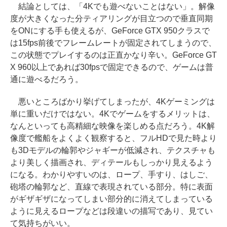
結論としては、「4Kでも遊べないことはない」。解像
度が大きくなった分ティアリングが目立つので垂直同期
をONにする手も使えるが、GeForce GTX 950クラスで
は15fps前後でフレームレートが固定されてしまうので、
この状態でプレイするのは正直かなり辛い。GeForce GT
X 960以上であれば30fpsで固定できるので、ゲームは普
通に遊べるだろう。
悪いところばかり挙げてしまったが、4Kゲーミングは
単に重いだけではない。4Kでゲームをするメリットは、
なんといっても高精細な映像を楽しめる点だろう。4K解
像度で艦船をよくよく観察すると、フルHDで見た時より
も3Dモデルの輪郭やジャギーが低減され、テクスチャも
より美しく描画され、ディテールもしっかり見えるよう
になる。わかりやすいのは、ロープ、手すり、はしご、
砲塔の輪郭など、直線で表現されている部分。特に表面
がギザギザになってしまい部分的に消えてしまっている
ように見えるロープなどは段違いの描写であり、見てい
て気持ちがいい。