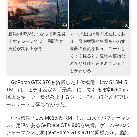
艦船のHPがなくなって爆発炎
マップ上には島が点在してお
上するシーンでは、瞬間的に
り、艦砲射撃や魚雷をかわす
負荷が跳ね上がる
遮蔽の役割を担う。ズームし
てよく見ると、建物や植物な
どかなり作り込まれているこ
とがわかる
GeForce GTX 970を搭載した上位機種「Lev-S15M-i5-
TM」は、ビデオ設定を「最高」にしてもほぼ常時60fps
以上をキープ。爆発炎上するシーンでも、ほとんどフレ
ームレートは落ちなかった。
中位機種「Lev-M015-i5-RM」は、コストパフォーマン
スに定評のあるGeForce GTX 960を装備。ゲーム中のパ
フォーマンスは概ねGeForce GTX 970と同様だが、艦船