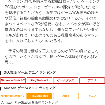
ゲーミングPCを購入する動機は様々だが、ゲーミング
PC選びのポイントは、ゲーム+αの部分で何がしたいか
を整理することだろう。近年ではゲーム実況動画の録画
や配信、録画の編集も動機の1つになりうるが、そのと
きハイスペックなPCが必要になる。スペックが高いほど
快適なのは言うまでもないし、先々にプレイしたいタイ
トルがあれば、いまのうちにある程度余裕のあるマシン
を手に入れておくのもいいだろう。
予算の範囲で構成を工夫できるのがBTOの良いところ
なので、たくさん悩んで、良いゲーム体験ができればと
思う。
楽天市場 ゲーム/アニメ ランキング
Nintendo Switch 2
PlayStation 5
ゲームグッズ
アニメ
Amazon ゲーム/アニメ ランキング
Nintendo Switch 2
PlayStation 5
Xbox
アニメ
KINGDOM HEARTS Collection [I~III]
【当店独自で＋P10倍★要エントリー】
レトロミニゲームキーホルダー 単品販売
【特典】野生の島のロズ スペシャル・プ
1
1
1
1
Amazon PlayStation 5 販売ランキング
【Switch2】 POT-P-ABU8A
【中古】[PS5] 仁王3 通常版 コーエーテ
※色指定可 カラー全6種 (赤・青・黄・
ライス【Blu-ray】(パウ・パトロールお