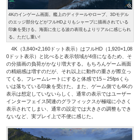
4Kのインゲーム画面。艦上のディテールやロープ、3Dモデル
のエッジ部分などがフルHDよりもシャープに描画されている
印象を受ける。海面に生じる波の表現もよりリアルに感じられ
る。ただし重い!
4K（3,840×2,160ドット表示）はフルHD（1,920×1,08
0ドット表示）と比べると表示領域が4倍になるため、そ
の分描画の負荷がかなり増大する。もちろんゲーム画面
の精細感は増すのだが、それ以上に動作の重さが際立っ
てくる。フレームレートにすると体感で15～25fpsくら
いは落ちている印象を受けた。また、ゲーム側でも4Kの
表示は想定していないらしく、通常の表示ではユーザー
インターフェイス関連のグラフィックスが極端に小さく
表示されてしまい、通常の設定では大きさの調整もでき
ないなど、実プレイ上で不便に感じた。