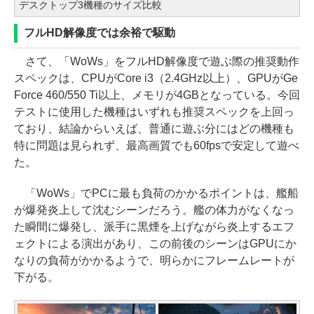
デスクトップ3機種のサイズ比較
フルHD解像度では余裕で駆動
さて、「WoWs」をフルHD解像度で遊ぶ際の推奨動作
スペックは、CPUがCore i3（2.4GHz以上）、GPUがGe
Force 460/550 Ti以上、メモリが4GBとなっている。今回
テストに使用した機種はいずれも推奨スペックを上回っ
ており、結論からいえば、普通に遊ぶ分にはどの機種も
特に問題は見られず、最高画質でも60fpsで安定して遊べ
た。
「WoWs」でPCに最も負荷のかかるポイントは、艦船
が爆発炎上して沈むシーンだろう。艦の体力がなくなっ
た瞬間に爆発し、派手に黒煙を上げながら炎上するエフ
ェクトによる演出があり、この前後のシーンはGPUにか
なりの負荷がかかるようで、明らかにフレームレートが
下がる。