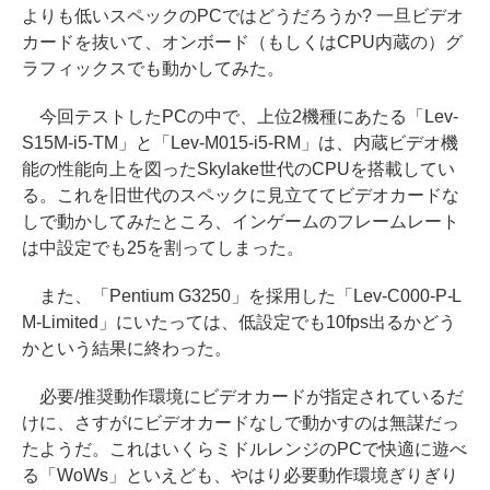
よりも低いスペックのPCではどうだろうか? 一旦ビデオ
カードを抜いて、オンボード（もしくはCPU内蔵の）グ
ラフィックスでも動かしてみた。
今回テストしたPCの中で、上位2機種にあたる「Lev-
S15M-i5-TM」と「Lev-M015-i5-RM」は、内蔵ビデオ機
能の性能向上を図ったSkylake世代のCPUを搭載してい
る。これを旧世代のスペックに見立ててビデオカードな
しで動かしてみたところ、インゲームのフレームレート
は中設定でも25を割ってしまった。
また、「Pentium G3250」を採用した「Lev-C000-P-L
M-Limited」にいたっては、低設定でも10fps出るかどう
かという結果に終わった。
必要/推奨動作環境にビデオカードが指定されているだ
けに、さすがにビデオカードなしで動かすのは無謀だっ
たようだ。これはいくらミドルレンジのPCで快適に遊べ
る「WoWs」といえども、やはり必要動作環境ぎりぎり