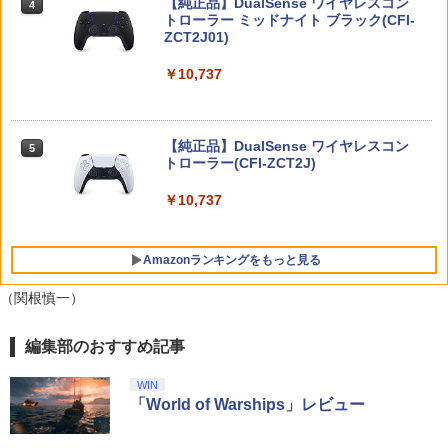
サイレントヒル タウンフォ-ル]
【純正品】DualSense ワイヤレスコン
リーでポイント10倍！】【新品】任天堂
ニンテンドープリペイド番号 9000円|オ
4
ル・ドリーマー デジタルリマスター版 B
4
トローラー ミッドナイト ブラック(CFI-
Nintendo Switch 2 Proコントローラー
ンラインコード版
送料無料【液晶 ミニ ゲーム機 キー
lu-ray / 東宝 [Blu-ray]【ネコポス発送】
4
ZCT2J01)
BEE-A-FSSKA
￥6,350
ホルダー ROCKET 6cm】おもしろ雑
貨 ゲームウォッチ 景品 粗品 携
￥9,000
￥3,870
￥10,737
帯 GAME 暇つぶし ミニゲーム 携
￥10,700
帯 ポータブル ボケ防止 ボタン電
池 携帯ゲーム 平成レトロ レトロ
スクウェア・エニックス ファイナルファ
5
テトリス ブロックくずし シューティ
ンタジー レゾナンス【PS5】 ELJM3096
ニンテンドープリペイド番号 5000円|オ
パプリカ【Blu-ray】 [ 筒井康隆 ]
5
5
ング ゲーム
4 [ELJM30964]
【純正品】DualSense ワイヤレスコン
＼マラソンは特別価格／2026年版 GuliK
ンラインコード版
5
5
トローラー(CFI-ZCT2J)
it TT Max コントローラー TMR switch2
￥3,954
￥980
スイッチ2 コントローラー Hyperlink2 B
￥6,510
￥5,000
luetooth 無線 有線 128マクロ マクロル
￥10,737
ープ Switch 2 スリープ解除 ワイヤレス
1000Hz 連射 PC Android ios 対応 ゲー
ムパッド 競技用 TTMax 送料無料
【セット商品】Minecraft ぷっくりっ
5
Amazonランキングをもっと見る
たいシール ウーパールーパー + Minecr
aft ぷっくりったいシール 集合
￥11,500
（関根慎一）
￥1,210
編集部のおすすめ記事
【純正品】Xbox ワイヤレス コントロー
劇場版「鬼滅の刃」無限城編 第一章 猗
1
1
ラー + USB-C® ケーブル
窩座再来 通常版 [Blu-ray]
WIN
￥8,300
￥3,982
「World of Warships」レビュー