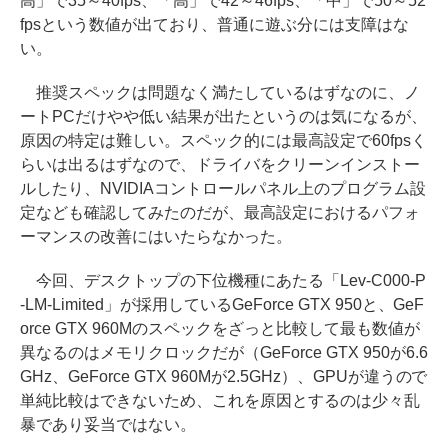
高」で35～40fps、「高」で42～46fps、「中」で50～52
fpsという数値が出ており、普通に遊ぶ分には支障はな
い。
推奨スペックは問題なく満たしているはずなのに、ノ
ートPCだけやや低い結果が出たというのは気になるが、
原因の特定は難しい。スペック的には最高設定で60fpsく
らいは出るはずなので、ドライバをクリーンインストー
ルしたり、NVIDIAコントロールパネル上のプログラム設
定なども確認してみたのだが、最高設定におけるパフォ
ーマンスの改善にはいたらなかった。
今回、デスクトップの下位機種にあたる「Lev-C000-P
-LM-Limited」が採用しているGeForce GTX 950と、GeF
orce GTX 960Mのスペックをざっと比較して最も数値が
異なるのはメモリクロックだが（GeForce GTX 950が6.6
GHz、GeForce GTX 960Mが2.5GHz）、GPUが違うので
単純比較はできないため、これを原因とするのは少々乱
暴であり妥当ではない。