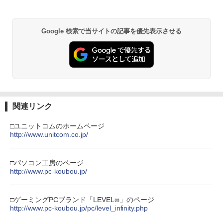
【純正品】Xbox ワイヤレス コントロー
2
劇場版「鬼滅の刃」無限城編 第一章 猗
ラー (ロボット ホワイト)
2
窩座再来 通常版 [DVD]
Google 検索で当サイトの記事を優先表示させる
￥7,681
￥3,523
【純正品】Xbox ワイヤレス コントロー
3
ラー (カーボンブラック)
【Amazon.co.jp限定】劇場版モノノ怪
3
第三章 蛇神 (Amazon.co.jp限定オリジ
￥8,020
関連リンク
ナル三方背収納ケース付きコレクション)
(オリジナル特典:オリジナル巾着＋メー
カー特典:【坤と離】二振りの剣、十翼よ
□ユニットコムのホームページ
り来たる！スタジオ描き下ろしイラスト
http://www.unitcom.co.jp/
【純正品】Xbox 充電式バッテリー + US
4
ボード付) [Blu-ray]
B-C ケーブル
￥10,780
□パソコン工房のページ
￥2,618
http://www.pc-koubou.jp/
劇場版「鬼滅の刃」無限城編 第一章 猗
4
□ゲーミングPCブランド「LEVEL∞」のページ
窩座再来 完全生産限定版 [Blu-ray]
http://www.pc-koubou.jp/pc/level_infinity.php
【国内正規品】Thrustmaster スラスト
5
マスター TH8S シフター - PC、PS4、P
￥8,698