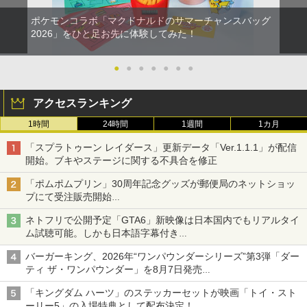
ポケモンコラボ「マクドナルドのサマーチャンスバッグ
2026」をひと足お先に体験してみた！
●
●
●
●
●
●
●
アクセスランキング
1時間
24時間
1週間
1カ月
「スプラトゥーン レイダース」更新データ「Ver.1.1.1」が配信
開始。ブキやステージに関する不具合を修正
「ポムポムプリン」30周年記念グッズが郵便局のネットショッ
プにて受注販売開始
「おもちもちもちクッション」など今年だけの限定商品が登場
ネトフリで公開予定「GTA6」新映像は日本国内でもリアルタイ
ム試聴可能。しかも日本語字幕付き
Netflixから公式回答あり
バーガーキング、2026年“ワンパウンダーシリーズ”第3弾「ダー
ティ ザ・ワンパウンダー」を8月7日発売
「特製ガーリックマヨソース」を使用した超大型チーズバーガー
「キングダム ハーツ」のステッカーセットが映画「トイ・スト
ーリー5」の入場特典として配布決定！