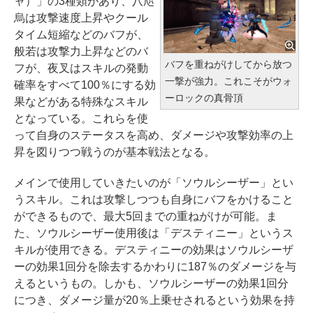
ャ）」の3種類があり、八咫
烏は攻撃速度上昇やクール
タイム短縮などのバフが、
般若は攻撃力上昇などのバ
バフを重ねがけしてから放つ
フが、夜叉はスキルの発動
一撃が強力。これこそがウォ
確率をすべて100％にする効
ーロックの真骨頂
果などがある特殊なスキル
となっている。これらを使
って自身のステータスを高め、ダメージや攻撃効率の上
昇を図りつつ戦うのが基本戦法となる。
メインで使用していきたいのが「ソウルシーザー」とい
うスキル。これは攻撃しつつも自身にバフをかけること
ができるもので、最大5回までの重ねがけが可能。ま
た、ソウルシーザー使用後は「デスティニー」というス
キルが使用できる。デスティニーの効果はソウルシーザ
ーの効果1回分を除去するかわりに187％のダメージを与
えるというもの。しかも、ソウルシーザーの効果1回分
につき、ダメージ量が20％上乗せされるという効果を持