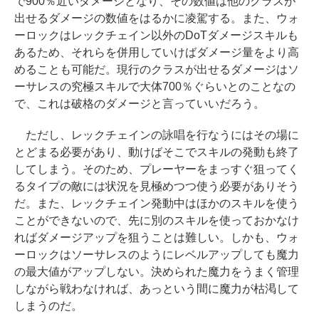
で900％近いダメージとなり、その数値は他のクラスが
出せるダメージの数値をはるかに凌駕する。また、ウォ
ーロックはレックチェイン以外のDoTダメージスキルも
あるため、それらを併用していけばダメージ量をより高
めることも可能だ。現行のクラスが出せるダメージはソ
ーサレスの究極スキルで大体700％ぐらいとのことなの
で、これは破格のダメージと言っていいだろう。
ただし、レックチェインの詠唱を行なうにはその場に
とどまる必要があり、動けばそこでスキルの発動も終了
してしまう。そのため、プレーヤーをまっすぐ狙ってく
るタイプの敵には状況を見極めつつ使う必要がありそう
だ。また、レックチェイン発動中はほかのスキルを使う
ことができないので、先に別のスキルを使っておかなけ
ればダメージアップを狙うことは難しい。しかも、ウォ
ーロックはソーサレスのようにレベルアップしても魔力
の最大値がアップしない。決められた魔力をうまく管理
しながら戦わなければ、あっという間に魔力が枯渇して
しまうのだ。