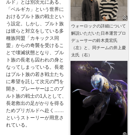
ルド」とは別次元にある、
「ベルギカ」という世界に
おけるプルト族の戦士とい
う設定。しかし、プルト族
ウォーロックの詳細について
は彼らと対立をしている多
解説いただいた日本運営プロ
種族同盟「カキックス同
デューサーの鈴木貴宏氏
盟」からの奇襲を受けるこ
（左）と、同チームの井上慶
とで壊滅状態となり、プル
太氏（右）
ト族の長老も囚われの身と
なってしまっている。長老
はプルト族の若き戦士たち
に希望を託して次元の門を
開き、プレーヤーはこのプ
ルト族の戦士の1人として、
長老救出の足がかりを得る
ためプリガルドへ赴く……
というストーリーが用意さ
れている。