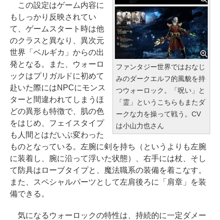
この設定はゲーム内容に
もしっかり反映されてい
て、ゲームスタート時は他
のクラスと異なり、異次元
世界「ベルギカ」からの出
発となる。また、ウォーロ
ファンタジー世界ではおなじ
ックはプリガルドに初めて
みのダークエルフ的風貌を持
赴いた際にはNPCにモンス
つウォーロック。「呪い」と
ターと間違われてしまうほ
「霊」というこちらもまたダ
どの異形も特徴で、肌の色
ークな力を操って戦う。CV
をはじめ、フェイスタイプ
は小山力也さん
も人間とはだいぶ変わった
ものとなっている。左腕に剣を持ち（というよりも左腕
に装着し、腕に沿って浮いた状態）、右手には杖、そし
て防具はローブタイプと、魔法職系の装備を着こなす。
また、スペシャルパーツとして左肩後ろに「肩章」を装
備できる。
気になるウォーロックの特性は、持続的に一定ダメー