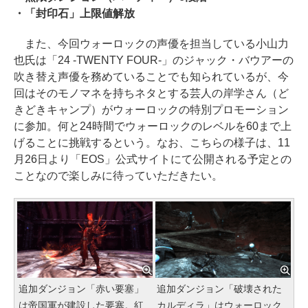
・「封印石」上限値解放
また、今回ウォーロックの声優を担当している小山力
也氏は「24 -TWENTY FOUR-」のジャック・バウアーの
吹き替え声優を務めていることでも知られているが、今
回はそのモノマネを持ちネタとする芸人の岸学さん（ど
きどきキャンプ）がウォーロックの特別プロモーション
に参加。何と24時間でウォーロックのレベルを60まで上
げることに挑戦するという。なお、こちらの様子は、11
月26日より「EOS」公式サイトにて公開される予定との
ことなので楽しみに待っていただきたい。
追加ダンジョン「赤い要塞」
追加ダンジョン「破壊された
は帝国軍が建設した要塞。紅
カルディラ」はウォーロック