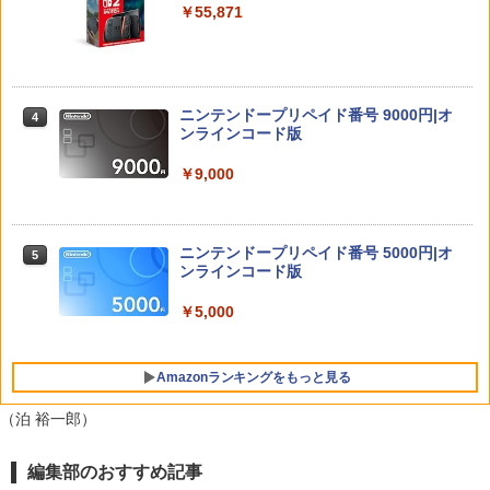
￥55,871
h プロコン PC コントローラー用 エイム
￥1,300
アシスト リング スポンジ リコイル制御
操作性向上 ゲーミング
劇場版「鬼滅の刃」無限城編 第一章 猗
【楽天ブックス限定特典】ドンキーコン
4
4
窩座再来(完全生産限定版)【Blu-ray】 [
グ バナンザ(「スーパーマリオ」ステッ
￥1,980
吾峠呼世晴 ]
カー2種)
[Switch 2] ぽこ あ ポケモン エキスパン
4
ニンテンドープリペイド番号 9000円|オ
ションパス（ダウンロード版）※3,200
4
￥8,690
ンラインコード版
￥7,902
ポイントまでご利用可
【特典】テイルズ オブ エターニア リマ
4
￥9,000
￥4,400
スター PS5版(【早期購入特典】超冒険
お役立ちセット)
【楽天ブックス限定先着特典】劇場版
【楽天ブックス限定特典】スーパー マリ
5
5
「僕の心のヤバイやつ」【Blu-ray】(A6
オパーティ ジャンボリー Nintendo Swit
￥3,484
アクリルプレート) [ 堀江瞬 ]
ch 2 Edition ＋ ジャンボリーTV(「スー
ニンテンドープリペイド番号 5000円|オ
【中古】【開封品】Nintendo Switch本
5
5
パーマリオ」ステッカー2種)
ンラインコード版
体 Joy-Con(L) ネオンブルー/(R) ネオン
￥8,800
レッド＜その他＞（代引き不可）6547
￥8,032
￥5,000
シティコネクション 【PS5】カルドセプ
5
￥20,000
ト ザ ファースト 通常版 [ELJM-30899
PS5 カルドセプト ザ ファ-スト ツウジョ
Amazonランキングをもっと見る
ウ]
（泊 裕一郎）
￥4,200
編集部のおすすめ記事
PlayStation 5 デジタル・エディション
【純正品】Xbox ワイヤレス コントロー
【Amazon.co.jp限定】劇場版モノノ怪
1
1
1