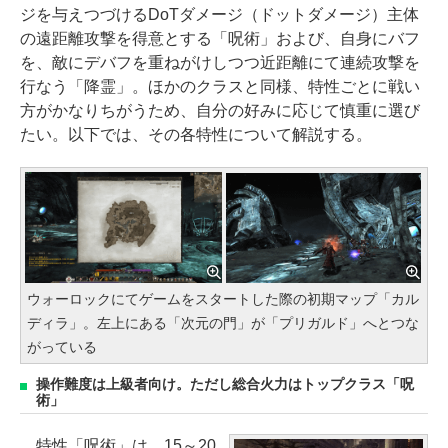
ジを与えつづけるDoTダメージ（ドットダメージ）主体
の遠距離攻撃を得意とする「呪術」および、自身にバフ
を、敵にデバフを重ねがけしつつ近距離にて連続攻撃を
行なう「降霊」。ほかのクラスと同様、特性ごとに戦い
方がかなりちがうため、自分の好みに応じて慎重に選び
たい。以下では、その各特性について解説する。
ウォーロックにてゲームをスタートした際の初期マップ「カル
ディラ」。左上にある「次元の門」が「プリガルド」へとつな
がっている
操作難度は上級者向け。ただし総合火力はトップクラス「呪
術」
特性「呪術」は、15～20