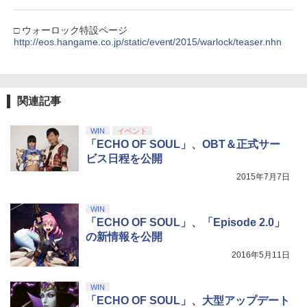
￥10,737
劇場版「鬼滅の刃」無限城編 第一章 猗
4
□ ウォーロック特設ページ
窩座再来 完全生産限定版 [Blu-ray]
http://eos.hangame.co.jp/static/event/2015/warlock/teaser.nhn
【純正品】Xbox ワイヤレス コントロー
5
￥8,698
【純正品】DualSense ワイヤレスコン
ラー (カーボンブラック)
5
トローラー(CFI-ZCT2J)
￥8,020
￥10,737
関連記事
【Amazon.co.jp限定】劇場版モノノ怪
5
第三章 蛇神 (オリジナル特典:オリジナル
WIN
イベント
巾着＋メーカー特典:【坤と離】二振りの
「ECHO OF SOUL」、OBT＆正式サー
剣、十翼より来たる！スタジオ描き下ろ
ビス日程を公開
しイラストボード付) [DVD]
2015年7月7日
￥8,800
WIN
「ECHO OF SOUL」、「Episode 2.0」
の新情報を公開
2016年5月11日
WIN
「ECHO OF SOUL」、大型アップデート