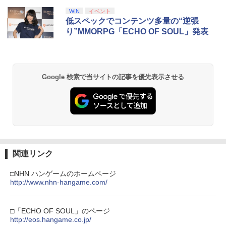
日本語専用 Console Language: Japan
ラー + USB-C® ケーブル
第三章 蛇神 (Amazon.co.jp限定オリジ
ese only (CFI-2200B01)
ナル三方背収納ケース付きコレクション)
WIN
イベント
(オリジナル特典:オリジナル巾着＋メー
￥8,300
低スペックでコンテンツ多量の“逆張
カー特典:【坤と離】二振りの剣、十翼よ
￥55,000
り”MMORPG「ECHO OF SOUL」発表
り来たる！スタジオ描き下ろしイラスト
ボード付) [Blu-ray]
Xbox プリペイドカード 5,000円 デジタ
2
￥10,780
Beast of Reincarnation -PS5 【特典】
ルコード 【旧 Xbox ギフトカード】 [オ
2
プロダクトコード 封入
ンラインコード]
Google 検索で当サイトの記事を優先表示させる
￥7,286
￥5,000
劇場版「鬼滅の刃」無限城編 第一章 猗
2
窩座再来 通常版 [Blu-ray]
￥3,964
【純正品】Xbox ワイヤレス コントロー
3
【純正品】ディスクドライブ(CFI-ZDD1
ラー (ロボット ホワイト)
3
J) PlayStation 5
関連リンク
￥7,681
￥11,849
劇場版「鬼滅の刃」無限城編 第一章 猗
3
□NHN ハンゲームのホームページ
窩座再来 通常版 [DVD]
http://www.nhn-hangame.com/
【純正品】Xbox 充電式バッテリー + US
4
￥3,523
【純正品】DualSense ワイヤレスコン
B-C ケーブル
4
トローラー ミッドナイト ブラック(CFI-
□「ECHO OF SOUL」のページ
ZCT2J01)
http://eos.hangame.co.jp/
￥2,618