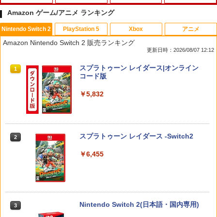
Amazon ゲーム/アニメ ランキング
Nintendo Switch 2
PlayStation 5
Xbox
アニメ
Pokemon LEGENDS Z-A Nintendo Swi
FPS エイム アシストキャップ PS5 PS4
【中古】戦国無双 Chronicle - 3DS
【中古】【未使用品】カーズ2 MovieNE
1
1
1
1
Amazon Nintendo Switch 2 販売ランキング
tch 2 Edition 【Switch2】 NXS-P-ALZ
コントローラ 対応 Playstation プレイス
X [DVDのみ]
更新日時：2026/08/07 12:12
LB
テーション 対戦 APEX cod フォトナ FP
￥367
Sフリーク カバー 可動域アップ ゲーム
￥3,080
スプラトゥーン レイダース|オンライン
パープル オレンジ シューティングゲー
1
￥7,230
コード版
ム アクションゲーム プレステ プレステ5
プレステ4
￥5,832
【中古】.hack//Vol.1×Vol.2 PlayStation
2
￥680
映画『THE FIRST SLAM DUNK』 STAN
ゼルダの伝説 ティアーズ オブ ザ キン
2
2 the Best
2
DARD EDITION【Blu-ray】（早期予約
グダム Nintendo Switch 2 Edition 【S
特典なし） [ 井上雄彦 ]
witch2】 NXS-P-AXN7B
￥683
スプラトゥーン レイダース -Switch2
2
【中古】【PS5】Ed-0: Zombie Uprisin
￥3,850
￥7,830
2
g 【CEROレーティング「Z」】
￥6,455
￥1,079
【当店独自で＋P10倍★要エントリー】
3
あやかしトライアングル 3《完全生産限
ぽこ あ ポケモン
【中古】[PS5] コール オブ デューティ
3
3
定版》 (初回限定) 【Blu-ray】
ブラックオプス コールドウォー(CALL O
F DUTY BLACK OPS COLD WAR ) ソニ
￥7,880
￥6,667
ー・インタラクティブエンタテインメン
Nintendo Switch 2(日本語・国内専用)
3
エイムアップリング FPS EVOgames 日
ト (20201113)
3
本製 天然ゴム 6個セット PS5 PS4 Switc