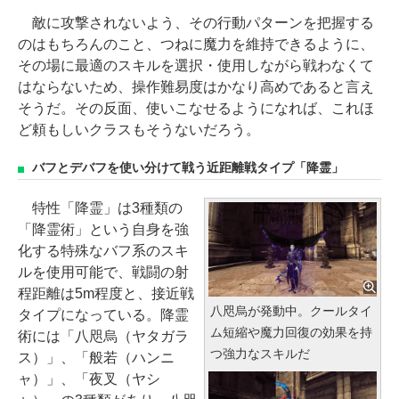
敵に攻撃されないよう、その行動パターンを把握する
のはもちろんのこと、つねに魔力を維持できるように、
その場に最適のスキルを選択・使用しながら戦わなくて
はならないため、操作難易度はかなり高めであると言え
そうだ。その反面、使いこなせるようになれば、これほ
ど頼もしいクラスもそうないだろう。
バフとデバフを使い分けて戦う近距離戦タイプ「降霊」
特性「降霊」は3種類の
「降霊術」という自身を強
化する特殊なバフ系のスキ
ルを使用可能で、戦闘の射
程距離は5m程度と、接近戦
八咫烏が発動中。クールタイ
タイプになっている。降霊
ム短縮や魔力回復の効果を持
術には「八咫烏（ヤタガラ
つ強力なスキルだ
ス）」、「般若（ハンニ
ャ）」、「夜叉（ヤシ