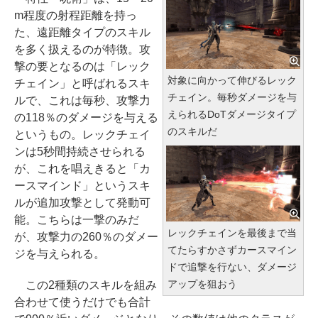
m程度の射程距離を持っ
た、遠距離タイプのスキル
を多く扱えるのが特徴。攻
撃の要となるのは「レック
対象に向かって伸びるレック
チェイン」と呼ばれるスキ
チェイン。毎秒ダメージを与
ルで、これは毎秒、攻撃力
えられるDoTダメージタイプ
の118％のダメージを与える
のスキルだ
というもの。レックチェイ
ンは5秒間持続させられる
が、これを唱えきると「カ
ースマインド」というスキ
ルが追加攻撃として発動可
能。こちらは一撃のみだ
レックチェインを最後まで当
が、攻撃力の260％のダメー
てたらすかさずカースマイン
ジを与えられる。
ドで追撃を行ない、ダメージ
アップを狙おう
この2種類のスキルを組み
合わせて使うだけでも合計