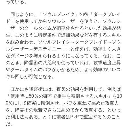
っている。
同じように、「ソウルブレイク」の後「ダークブレイ
ド」を使用してからソウルシーザーを使うと、ソウルシ
ーザーのクールタイムが初期化されるといった効果が発
生。このように特定条件で追加効果などを有するスキル
を組み合わせ、ソウルブレイク→ダークブレイド→ソウ
ルシーザー→デスティニー……と使えば、効率よく大き
なダメージを与えられるようにもなってくる。なお、こ
のとき、降霊術の八咫烏を使っていれば、攻撃速度上昇
やクールタイムのバフがかかるため、より効率のいいス
キル回しが可能となる。
ほかにも降霊術には、夜叉の効果を利用して、例えば
「使用時に50％の確率で相手を転倒させるスキル」を10
0％にして確実に転倒させ、バフを重ねて高めた攻撃力
を、降霊術の般若でさらに高めてから攻撃する、といっ
た利用法もある。とくに前者はPvPで重宝するとのこと
だ。