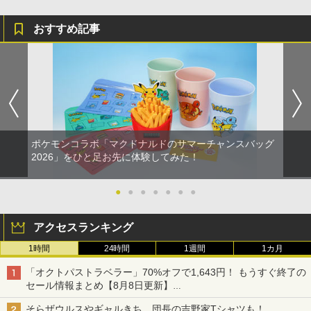
おすすめ記事
ポケモンコラボ「マクドナルドのサマーチャンスバッグ
2026」をひと足お先に体験してみた！
●
●
●
●
●
●
●
アクセスランキング
1時間
24時間
1週間
1カ月
「オクトパストラベラー」70%オフで1,643円！ もうすぐ終了の
セール情報まとめ【8月8日更新】
ニンテンドーeショップでは「大神 絶景版」が67%オフで990円
そらザウルスやギャルきち、団長の吉野家Tシャツも！