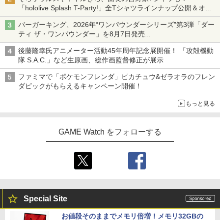
「hololive Splash T-Party!」全Tシャツラインナップ公開＆オン
ライン販売開始
バーガーキング、2026年“ワンパウンダーシリーズ”第3弾「ダー
ティ ザ・ワンパウンダー」を8月7日発売
「特製ガーリックマヨソース」を使用した超大型チーズバーガー
後藤隆幸氏アニメーター活動45年周年記念展開催！ 「攻殻機動
隊 S.A.C.」など生原画、総作画監督修正が展示
ファミマで「ポケモンフレンダ」ピカチュウ&ゼラオラのフレン
ダピックがもらえるキャンペーン開催！
もっと見る
GAME Watch をフォローする
Special Site
お値段そのままでメモリ倍増！メモリ32GBの