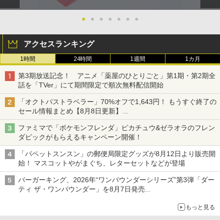
ンラインコード版
5
￥1,250
トローラー(CFI-ZCT2J)
s X|S 対応の高精度 H パターン シフター
￥4,976
●
●
●
●
●
●
●
￥5,000
￥10,737
￥14,141
『映画 ラブライブ！蓮ノ空女学院スクー
5
アクセスランキング
ルアイドルクラブ Bloom Garden Part
y』Blu-ray（特装限定版）
1時間
24時間
1週間
1カ月
￥8,589
第3期放送記念！ アニメ「薬屋のひとりごと」第1期・第2期全
話を「TVer」にて期間限定で順次無料配信開始
「オクトパストラベラー」70%オフで1,643円！ もうすぐ終了の
セール情報まとめ【8月8日更新】
ニンテンドーeショップでは「大神 絶景版」が67%オフで990円
ファミマで「ポケモンフレンダ」ピカチュウ&ゼラオラのフレン
ダピックがもらえるキャンペーン開催！
「パペットスンスン」の郵便局限定グッズが8月12日より販売開
始！ マスコットやがまぐち、レターセットなどが登場
バーガーキング、2026年“ワンパウンダーシリーズ”第3弾「ダー
ティ ザ・ワンパウンダー」を8月7日発売
「特製ガーリックマヨソース」を使用した超大型チーズバーガー
もっと見る