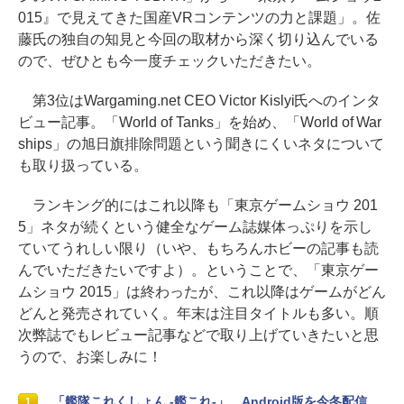
015』で見えてきた国産VRコンテンツの力と課題」。佐
藤氏の独自の知見と今回の取材から深く切り込んでいる
ので、ぜひとも今一度チェックいただきたい。
第3位はWargaming.net CEO Victor Kislyi氏へのインタ
ビュー記事。「World of Tanks」を始め、「World of War
ships」の旭日旗排除問題という聞きにくいネタについて
も取り扱っている。
ランキング的にはこれ以降も「東京ゲームショウ 201
5」ネタが続くという健全なゲーム誌媒体っぷりを示し
ていてうれしい限り（いや、もちろんホビーの記事も読
んでいただきたいですよ）。ということで、「東京ゲー
ムショウ 2015」は終わったが、これ以降はゲームがどん
どんと発売されていく。年末は注目タイトルも多い。順
次弊誌でもレビュー記事などで取り上げていきたいと思
うので、お楽しみに！
「艦隊これくしょん -艦これ-」、Android版を今冬配信
1