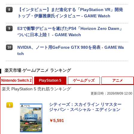
【インタビュー】まだ進化する「PlayStation VR」開発
8
トップ・伊藤雅康氏インタビュー - GAME Watch
E3で衝撃デビューを遂げたPS4「Horizon Zero Dawn」
9
ついに日本上陸！ - GAME Watch
NVIDIA、ノート用GeForce GTX 980を発表 - GAME Wa
10
tch
楽天市場 ゲーム/アニメ ランキング
Nintendo Switch 2
PlayStation 5
ゲームグッズ
アニメ
楽天 PlayStation 5 売れ筋ランキング
更新日時：2026/08/09 12:00
スパイク・チュンソフト 【Switch2】サ
シティーズ：スカイライン リマスター
1
1
イバーパンク2077 アルティメットエデ
ジャパン・スペシャル・エディション
ィション [BEE-P-AAE7B NSW2 サイバ-
パンク2077 UE]
￥5,591
￥7,680