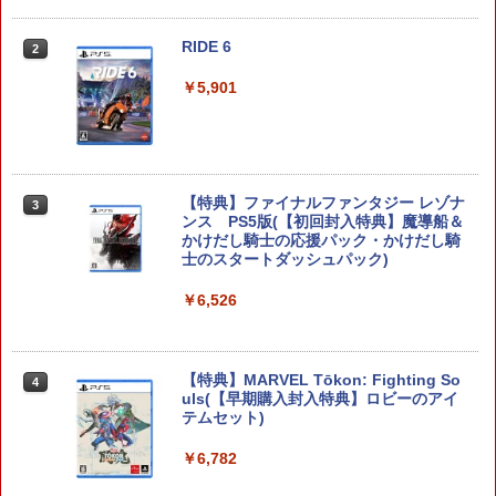
RIDE 6
2
任天堂 【Switch2】ドンキーコング バナ
2
ンザ [BEE-P-AAACA NSW2 ドンキ-コン
￥5,901
グ バナンザ]
￥7,900
【特典】ファイナルファンタジー レゾナ
3
ンス PS5版(【初回封入特典】魔導船＆
【特典】ブリガンダイン アビス Switc
3
かけだし騎士の応援パック・かけだし騎
h2版(【初回外付特典】スターターガイ
士のスタートダッシュパック)
ドブック)
￥6,526
￥8,118
【特典】MARVEL Tōkon: Fighting So
4
在庫あり[メール便OK]【新品】Samsun
4
uls(【早期購入封入特典】ロビーのアイ
g microSD Express Card 256GB for Ni
テムセット)
ntendo Switch 2 (スイッチ2)
￥6,782
￥8,200