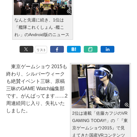
なんと先週に続き、1位は
「艦隊これくしょん -艦こ
れ-」のAndroid版のニュース
リスト
東京ゲームショウ 2015も
終わり、シルバーウィーク
も絶賛イベント三昧、原稿
三昧のGAME Watch編集部
です。がんばってます……2
周連続同じ入り、失礼いた
しました。
2位は連載「佐藤カフジのVR
GAMING TODAY!」の「『東
京ゲームショウ2015』で見
えてきた国産VRコンテンツ