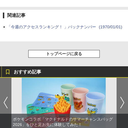
【純正品】Xbox ワイヤレス コントロー
￥1,695
2
スプラトゥーン レイダース -Switch2
劇場版「鬼滅の刃」無限城編 第一章 猗
Beast of Reincarnation -PS5 【特典】
ラー (ロボット ホワイト)
2
2
2
窩座再来 通常版 [DVD]
プロダクトコード 封入
関連記事
￥6,447
￥7,681
￥3,523
￥7,286
【中古】ポケットモンスター ムーン - 3
「今週のアクセスランキング！ 」バックナンバー
(1970/01/01)
3
【送料無料】劇場版「鬼滅の刃」無限城
DS
3
編 第一章 猗窩座再来(通常版)【Blu-ra
y】/アニメーション[Blu-ray]【返品種別
【純正品】Xbox ワイヤレス コントロー
￥750
3
A】
ラー (カーボンブラック)
Nintendo Switch 2(日本語・国内専用)
【Amazon.co.jp限定】劇場版モノノ怪
【純正品】ディスクドライブ(CFI-ZDD1
3
3
3
トップページに戻る
第三章 蛇神 (Amazon.co.jp限定オリジ
J) PlayStation 5
￥4,400
￥8,020
ナル三方背収納ケース付きコレクション)
￥55,491
(オリジナル特典:オリジナル巾着＋メー
ゲームコントローラー用フック コントロ
4
￥11,849
カー特典:【坤と離】二振りの剣、十翼よ
ーラー フック コントローラースタンド 2
おすすめ記事
り来たる！スタジオ描き下ろしイラスト
00-GAP011シリーズ 200-GAP011Aシリ
BD 劇場版「鬼滅の刃」無限城編 第一章
【純正品】Xbox 充電式バッテリー + US
4
4
ボード付) [Blu-ray]
ーズ 200-GAP012シリーズ対応 1/4イン
猗窩座再来 通常版 (Blu-ray Disc)[アニ
B-C ケーブル
チネジ取り付け
プレックス]《発売済・在庫品》
【純正品】DualSense ワイヤレスコン
ニンテンドープリペイド番号 9000円|オ
4
4
￥10,780
トローラー ミッドナイト ブラック(CFI-
ンラインコード版
￥2,618
￥780
ZCT2J01)
￥4,450
￥9,000
￥10,737
劇場版「鬼滅の刃」無限城編 第一章 猗
4
窩座再来 完全生産限定版 [Blu-ray]
【中古】3DOソフト sampler CD Panas
5
羅小黒戦記2 ぼくらが望む未来(通常版)
【国内正規品】Thrustmaster スラスト
5
5
ポケモンコラボ「マクドナルドのサマーチャンスバッグ
onic REAL
【Blu-ray】 [ 花澤香菜 ]
マスター TH8S シフター - PC、PS4、P
ニンテンドープリペイド番号 5000円|オ
2026」をひと足お先に体験してみた！
5
￥8,698
【純正品】DualSense ワイヤレスコン
S5、PS5 Pro、Xbox One、Xbox Serie