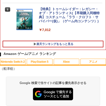
【特典】トゥームレイダー：レガシー・
5
ダービースタリオン2 【Switch2】 POT-
5
オブ・アトランティス(【早期購入同梱特
P-AB73A
典】コスチューム「ララ・クロフト・サ
バイバー(仮)」（ゲーム内コンテンツ）)
￥8,582
￥7,012
楽天ランキングをもっと見る
Amazon ゲーム/アニメ ランキング
Nintendo Switch 2
PlayStation 5
Xbox
アニメ
【中古】ポケパークWii ~ピカチュウの大
【中古】ギルティクラウン 2（完全生
1
1
（船津稔）
冒険~ (特典無し)
産限定版）/Blu−ray Disc/ANZX-3803
￥350
￥630
スプラトゥーン レイダース|オンライン
PlayStation 5 デジタル・エディション
【純正品】Xbox ワイヤレス コントロー
劇場版「鬼滅の刃」無限城編 第一章 猗
1
1
1
1
Google 検索で当サイトの記事を優先表示させる
コード版
日本語専用 Console Language: Japan
ラー + USB-C® ケーブル
窩座再来 通常版 [Blu-ray]
ese only (CFI-2200B01)
￥5,832
￥8,300
￥3,982
【中古】Wii Music
2
￥55,000
★【中古】ズートピア Blu-ray [レンタル
2
落ち] [Blu-ray] [ブルーレイ]
￥355