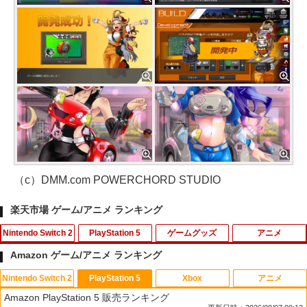
（c）DMM.com POWERCHORD STUDIO
楽天市場 ゲーム/アニメ ランキング
Nintendo Switch 2
PlayStation 5
ゲームグッズ
アニメ
Amazon ゲーム/アニメ ランキング
Nintendo Switch 2
PlayStation 5
Xbox
アニメ
【新品】Nintendo Switch2ソフト ゼル
KontrolFreek コントロールフリーク FP
CYBER ・ 高硬度ガラスパネル （ Switc
【中古】 コクリコ坂から レンタル落ち
1
1
1
1
Amazon PlayStation 5 販売ランキング
ダの伝説 ティアーズ オブ ザ キングダム
Sフリーク Galaxy PlayStation 4 PS4 a
h2 用）反射防止 ＋ブルーライトカット
Blu-ray ブルーレイ / [DVD]【メール便送