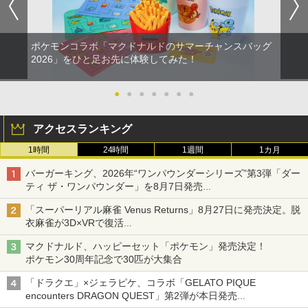
ポケモンコラボ「マクドナルドのサマーチャンスバッグ
2026」をひと足お先に体験してみた！
●
●
●
●
●
●
●
アクセスランキング
1時間
24時間
1週間
1カ月
バーガーキング、2026年“ワンパウンダーシリーズ”第3弾「ダー
ティ ザ・ワンパウンダー」を8月7日発売
「特製ガーリックマヨソース」を使用した超大型チーズバーガー
「スーパーリアル麻雀 Venus Returns」8月27日に発売決定。脱
衣麻雀が3D×VRで復活
発売から2週間は20%オフになるセールが実施
マクドナルド、ハッピーセット「ポケモン」発売決定！
ポケモン30周年記念で30匹が大集合
「ドラクエ」×ジェラピケ、コラボ「GELATO PIQUE
encounters DRAGON QUEST」第2弾が本日発売