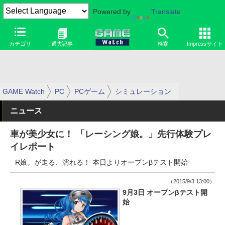
Powered by
Translate
カテゴリ
過去記事
検索
Impressサイト
GAME Watch
PC
PCゲーム
シミュレーション
ニュース
車が美少女に！ 「レーシング娘。」先行体験プレ
イレポート
R娘。が走る、濡れる！ 本日よりオープンβテスト開始
（2015/9/3 13:00）
9月3日 オープンβテスト開
始