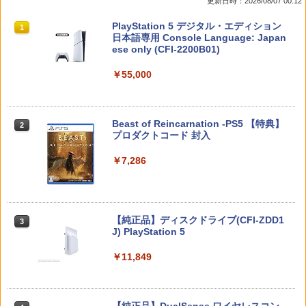
更新日時：2026/08/07 00:12
Nintendo Switch 2 Edition【加納店】
nd PlayStation 5 PS5 | Performance T
タイプ AGC製 強化ガラス 硬度9H 硬度9
料無料】
humbsticks 旧バージョン 3つ爪
Hの鉛筆でもキズがつかない パネルの縁
スプラトゥーン レイダース|オンライン
PlayStation 5 デジタル・エディション
ラウンドカット加工 飛散防止加工
1
1
￥7,800
￥1,525
コード版
日本語専用 Console Language: Japan
￥1,750
ese only (CFI-2200B01)
￥1,760
￥5,832
￥55,000
ぽこ あ ポケモン
【中古】ファンタジア ダイヤモンド・
2
2
【PowerA 公式ストア】パワーエー ソロ
コレクション＆ファンタジア2000 ブル
2
チャージングステーション for DualSen
レトロフリーク標準コントローラー グ
ーレイ・セット/Blu−ray Disc/VWBS-1
￥7,880
2
se® and DualSense Edge™ ワイヤレ
レー CY-RF-3R
226
スプラトゥーン レイダース -Switch2
Beast of Reincarnation -PS5 【特典】
2
スコントローラー【PlayStation®公式ラ
2
プロダクトコード 封入
イセンス商品】 国内2年保証
￥2,200
￥2,505
￥6,455
￥7,286
￥2,200
ドンキーコング バナンザ [Nintendo Swi
3
tch 2 専用][ラッピング不可] R-LOGI
新劇場版銀魂 -吉原大炎上ー (通常版)【B
3
【商品価格40,001円～60,000円】楽天あ
lu-ray】 [ 杉田智和 ]
3
んしん延長保証（自然故障＋物損プラ
【中古】PS5モンスターハンターワイル
￥7,899
3
Nintendo Switch 2(日本語・国内専用)
【純正品】ディスクドライブ(CFI-ZDD1
3
ン）同一店舗同時購入のみ 自然故障：メ
3
ズ
￥4,118
J) PlayStation 5
ーカー保証期間終了後、保証開始（メー
￥55,603
カー保証期間含め家電5年間/PC・タブレ
￥2,237
ット3年間保証）、物損故障：本保証開
￥11,849
始日から5年間保証
【PowerA 公式ストア】パワーエー アド
4
バンテージ・ワイヤレスコントローラー
劇場版 あの日見た花の名前を僕達はま
4
￥4,800
for Nintendo Switch 2 - ブラック 【任
だ知らない。【通常版】【Blu-ray】 [ 入