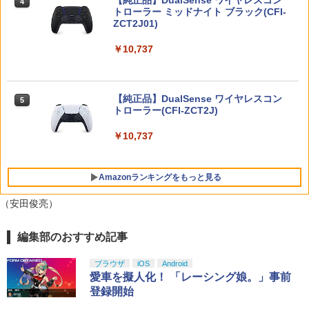
天堂公式ライセンス商品】送料無料 国内
【純正品】DualSense ワイヤレスコン
【レビュー評価上昇中】 新型 PS5 Slim /
野自由 ]
ニンテンドープリペイド番号 9000円|オ
4
4
4
2年保証
トローラー ミッドナイト ブラック(CFI-
PS5 Pro 冷却ファン PS5スリム用 冷却
ンラインコード版
ZCT2J01)
ファン 自動温度検出 3段階風速調整 LED
￥4,312
ライト USB付き 低騒音 急速冷却 放熱
【中古】ドラゴンクエストVII Reimagin
￥7,900
4
￥9,000
プレステ5スリム用 ディスク/デジタル版
ed -Switch
￥10,737
対応 PS5 周辺機器 PS5 Pro 新型PS5
￥6,059
クラッシャージョー The Movie Blu-ray
5
￥2,580
【特典】進撃の巨人3 Switch2版(【早
【80年代SFの金字塔】北米版 PS5再生
ニンテンドープリペイド番号 5000円|オ
5
5
期購入封入特典】DLC)
【純正品】DualSense ワイヤレスコン
可
ンラインコード版
5
トローラー(CFI-ZCT2J)
￥8,518
￥4,790
￥5,000
【中古】ネオジオポケットカラー プラ
STRASSE RCZ01用 コントローラーホル
￥10,737
5
5
チナブルー【レトロ】
ダー 左側 左右兼用 ゲームパッド PS4 P
S5 コントローラースタンド ゲームパッ
ド 収納[コックピット レースゲーム]
￥13,320
Amazonランキングをもっと見る
￥2,981
（安田俊亮）
編集部のおすすめ記事
【純正品】Xbox ワイヤレス コントロー
【Amazon.co.jp限定】劇場版モノノ怪
1
1
ラー + USB-C® ケーブル
第三章 蛇神 (Amazon.co.jp限定オリジ
ナル三方背収納ケース付きコレクション)
ブラウザ
iOS
Android
(オリジナル特典:オリジナル巾着＋メー
￥8,300
愛車を擬人化！ 「レーシング娘。」事前
カー特典:【坤と離】二振りの剣、十翼よ
登録開始
り来たる！スタジオ描き下ろしイラスト