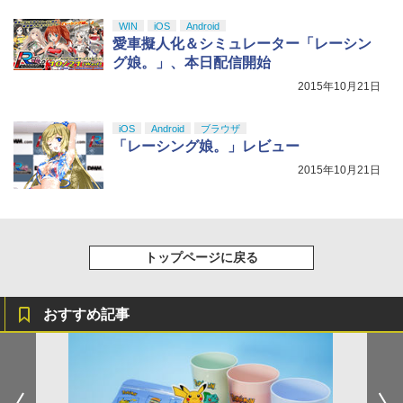
ラー (カーボンブラック)
WIN
iOS
Android
￥8,020
愛車擬人化＆シミュレーター「レーシン
グ娘。」、本日配信開始
【Amazon.co.jp限定】劇場版モノノ怪
5
2015年10月21日
第三章 蛇神 (オリジナル特典:オリジナル
巾着＋メーカー特典:【坤と離】二振りの
剣、十翼より来たる！スタジオ描き下ろ
iOS
Android
ブラウザ
しイラストボード付) [Blu-ray]
「レーシング娘。」レビュー
￥9,900
2015年10月21日
トップページに戻る
おすすめ記事