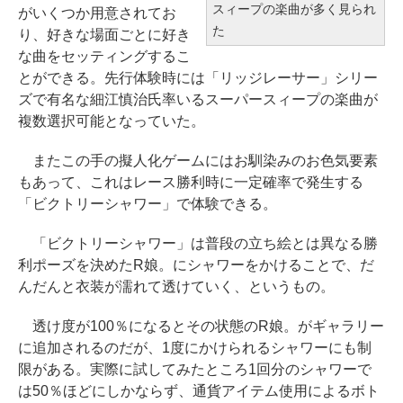
スィープの楽曲が多く見られ
がいくつか用意されてお
た
り、好きな場面ごとに好き
な曲をセッティングするこ
とができる。先行体験時には「リッジレーサー」シリー
ズで有名な細江慎治氏率いるスーパースィープの楽曲が
複数選択可能となっていた。
またこの手の擬人化ゲームにはお馴染みのお色気要素
もあって、これはレース勝利時に一定確率で発生する
「ビクトリーシャワー」で体験できる。
「ビクトリーシャワー」は普段の立ち絵とは異なる勝
利ポーズを決めたR娘。にシャワーをかけることで、だ
んだんと衣装が濡れて透けていく、というもの。
透け度が100％になるとその状態のR娘。がギャラリー
に追加されるのだが、1度にかけられるシャワーにも制
限がある。実際に試してみたところ1回分のシャワーで
は50％ほどにしかならず、通貨アイテム使用によるボト