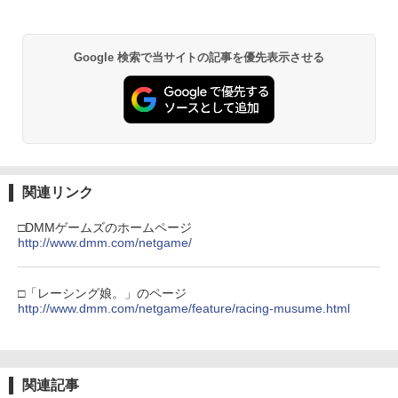
ボード付) [Blu-ray]
Xbox プリペイドカード 5,000円 デジタ
2
￥10,780
ルコード 【旧 Xbox ギフトカード】 [オ
ンラインコード]
Google 検索で当サイトの記事を優先表示させる
￥5,000
劇場版「鬼滅の刃」無限城編 第一章 猗
2
窩座再来 通常版 [Blu-ray]
￥3,964
【純正品】Xbox ワイヤレス コントロー
3
ラー (ロボット ホワイト)
関連リンク
￥7,681
劇場版「鬼滅の刃」無限城編 第一章 猗
3
□DMMゲームズのホームページ
窩座再来 通常版 [DVD]
http://www.dmm.com/netgame/
【純正品】Xbox 充電式バッテリー + US
4
￥3,523
B-C ケーブル
□「レーシング娘。」のページ
http://www.dmm.com/netgame/feature/racing-musume.html
￥2,618
劇場版「鬼滅の刃」無限城編 第一章 猗
4
窩座再来 完全生産限定版 [Blu-ray]
関連記事
【純正品】Xbox ワイヤレス コントロー
5
￥8,698