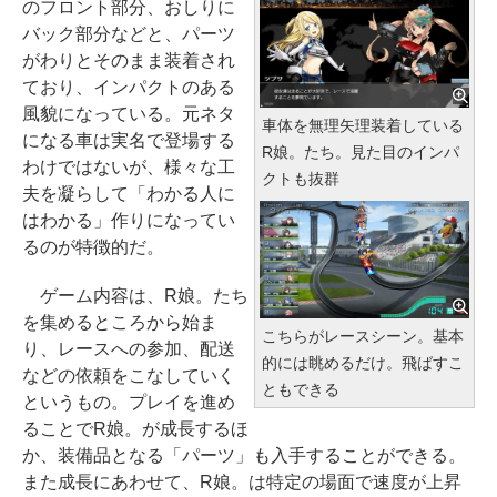
のフロント部分、おしりに
バック部分などと、パーツ
がわりとそのまま装着され
ており、インパクトのある
風貌になっている。元ネタ
車体を無理矢理装着している
になる車は実名で登場する
R娘。たち。見た目のインパ
わけではないが、様々な工
クトも抜群
夫を凝らして「わかる人に
はわかる」作りになってい
るのが特徴的だ。
ゲーム内容は、R娘。たち
を集めるところから始ま
こちらがレースシーン。基本
り、レースへの参加、配送
的には眺めるだけ。飛ばすこ
などの依頼をこなしていく
ともできる
というもの。プレイを進め
ることでR娘。が成長するほ
か、装備品となる「パーツ」も入手することができる。
また成長にあわせて、R娘。は特定の場面で速度が上昇