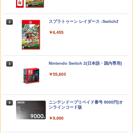
【中古】【未使用品】ベイマックス Mov
【PowerA 公式ストア】パワーエー アド
オリ特付【08/27発売日お届け☆予約】
人遊び 電池式 脳トレ 麻雀 卓上 玩具 お
2
2
2
ieNEX [DVDのみ]
バンテージ・ワイヤレスコントローラー
【新品】【PS5】METAL GEAR SOLID :
もちゃ ゲーム 持ち運び ポータブル 高齢
for Nintendo Switch 2 - ブラック 【任
MASTER COLLECTION Vol.2 [PS5版]
者 シニア プレゼント 父親 祖父 おうち時
天堂公式ライセンス商品】送料無料 国内
★浅草マッハオリジナル特典マイクロフ
￥3,280
間 敬老の日 父の日 ギフト 3ヶ月保証 EF
スプラトゥーン レイダース -Switch2
2
2年保証
ァイバータオル付★
-HO09
￥6,455
￥7,900
￥6,080
￥3,500
機動戦士ガンダムSEED FREEDOM(通常
3
版)【Blu-ray】 [ 矢立肇 ]
【8/05.8/10限定！お買い物マラソン×5の
【特典】BLUE REFLECTION Quartet:
【中古】ファイナルファンタジーIV
3
3
3
￥4,030
つく日｜ポイント最大49.5倍】【新品未
少女たちのキセキ PS5版(【早期購入特
Nintendo Switch 2(日本語・国内専用)
3
開封】バイオハザード レクイエム 通常
典】特別フォトフレーム「Quartet」)
￥3,799
版/Switch 2【日曜日以外即日発送】※レ
￥55,603
ターパック全国送料無料
￥6,350
【BLU-R】超かぐや姫！ Blu-ray通常版
4
￥7,974
￥5,780
ゲーム機 本体 脳を鍛える大人の娯楽ゲ
4
【特典】STEINS;GATE RE:BOOT PS5
4
ーム 4タイトル収録 HDMI 差すだけ ワイ
ニンテンドープリペイド番号 9000円|オ
版(【早期購入同梱特典】「STEINS;GAT
4
ヤレスコントローラー 付き 麻雀 将棋 脳
ンラインコード版
【特典】ドラゴンクエストVII Reimagin
E 変移空間のオクテット」DLC)
4
トレ ゲーム イーハトーヴォ物語 サラブ
ed NintendoSwitch2版(40周年スライム
レッドブリーダー3 KTFC-008B【メール
アクリルチャーム)
￥9,000
￥6,358
便送料無料】
舞台『刀剣乱舞』蔵出し映像集ー天伝 蒼
5
空の兵 大坂冬の陣 篇ー【Blu-ray】 [ 本
￥7,987
￥4,980
田礼生 ]