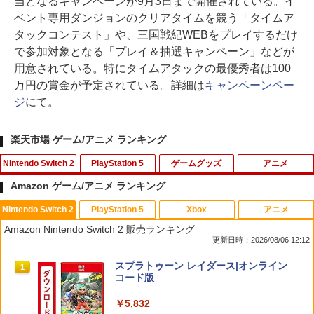
当となるキャンペーンが9月3日まで開催されている。イ
ベント専用ダンジョンのクリアタイムを競う「タイムア
タックコンテスト」や、三国戦紀WEBをプレイするだけ
で参加対象となる「プレイ＆抽選キャンペーン」などが
用意されている。特にタイムアタックの最優秀者は100
万円の賞金が予定されている。詳細は
キャンペーンペー
ジ
にて。
楽天市場 ゲーム/アニメ ランキング
Nintendo Switch 2
PlayStation 5
ゲームグッズ
アニメ
Amazon ゲーム/アニメ ランキング
Nintendo Switch 2
PlayStation 5
Xbox
アニメ
スーパー マリオパーティ ジャンボリー
【早期購入特典付き】【2026年10月29
NewスーパーマリオブラザーズWii ノコ
スマイルスライム ラメでキラキラ！キー
1
1
1
1
Amazon Nintendo Switch 2 販売ランキング
Nintendo Switch 2 Edition ＋ ジャンボ
日発売】 スパイクチュンソフト｜Spike
ノコエアホッケー
ホルダー キングスライム
更新日時：2026/08/06 12:12
リーTV Switch 2【ポスト投函】
Chunsoft Dune: Awakening【PS5】
￥1,218
￥2,960
スプラトゥーン レイダース|オンライン
1
￥7,882
￥5,740
コード版
￥5,832
テレビ麻雀ゲーム 家庭用 麻雀ゲーム 一
2