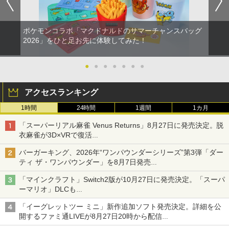
ポケモンコラボ「マクドナルドのサマーチャンスバッグ
2026」をひと足お先に体験してみた！
●
●
●
●
●
●
●
アクセスランキング
1時間
24時間
1週間
1カ月
「スーパーリアル麻雀 Venus Returns」8月27日に発売決定。脱
衣麻雀が3D×VRで復活
発売から2週間は20%オフになるセールが実施
バーガーキング、2026年“ワンパウンダーシリーズ”第3弾「ダー
ティ ザ・ワンパウンダー」を8月7日発売
「特製ガーリックマヨソース」を使用した超大型チーズバーガー
「マインクラフト」Switch2版が10月27日に発売決定。「スーパ
ーマリオ」DLCも
Switch版からのアップグレードも可能に
「イーグレットツー ミニ」新作追加ソフト発売決定。詳細を公
開するファミ通LIVEが8月27日20時から配信
シリーズ累計100タイトルへ