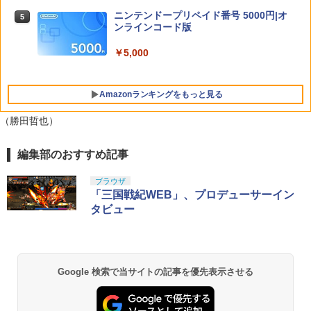
ニンテンドープリペイド番号 5000円|オ
【楽天ブックス限定特典+特典】SILENT
5
5
￥6,864
ンラインコード版
HILL: Townfall(アクリルキーホルダー+
【特典】ほの暮しの庭 switch2版(【初
【早期購入封入特典】DLCチラシ)
5
ゲーム&ウオッチ スーパーマリオブラザ
5
回外付特典】切り取れるクリアカード)
￥5,000
ーズ
￥7,480
￥8,118
￥6,500
Amazonランキングをもっと見る
（勝田哲也）
編集部のおすすめ記事
PlayStation 5 デジタル・エディション
Xbox プリペイドカード 10,000円 デジ
劇場版「鬼滅の刃」無限城編 第一章 猗
1
1
1
日本語専用 Console Language: Japan
タルコード 【旧 Xbox ギフトカード】
窩座再来 通常版 [Blu-ray]
ese only (CFI-2200B01)
[オンラインコード]
ブラウザ
￥3,964
「三国戦紀WEB」、プロデューサーイン
￥55,000
￥10,000
タビュー
劇場版「鬼滅の刃」無限城編 第一章 猗
Beast of Reincarnation -PS5 【特典】
Xbox プリペイドカード 1,000円 デジタ
2
2
2
窩座再来 通常版 [DVD]
プロダクトコード 封入
ルコード 【旧 Xbox ギフトカード】 [オ
Google 検索で当サイトの記事を優先表示させる
ンラインコード]
￥3,523
￥7,286
￥1,000