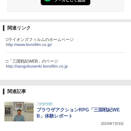
劇場版「鬼滅の刃」無限城編 第一章 猗
【純正品】ディスクドライブ(CFI-ZDD1
3
【純正品】Xbox ワイヤレス コントロー
3
3
窩座再来 完全生産限定版 [Blu-ray]
J) PlayStation 5
ラー + USB-C® ケーブル
関連リンク
￥8,698
￥11,849
￥8,300
□ライオンズフィルムのホームページ
http://www.lionsfilm.co.jp/
【純正品】DualSense ワイヤレスコン
Xbox プリペイドカード 5,000円 デジタ
4
4
『映画 ラブライブ！蓮ノ空女学院スクー
4
トローラー ミッドナイト ブラック(CFI-
ルコード 【旧 Xbox ギフトカード】 [オ
□「三国戦紀WEB」のページ
ルアイドルクラブ Bloom Garden Part
ZCT2J01)
ンラインコード]
http://sangokusenki.lionsfilm.co.jp
y』Blu-ray（特装限定版）
￥10,737
￥5,000
￥8,589
関連記事
【純正品】DualSense ワイヤレスコン
【純正品】Xbox ワイヤレス コントロー
5
5
劇場版「鬼滅の刃」無限城編 第一章 猗
5
トローラー(CFI-ZCT2J)
ラー (ロボット ホワイト)
ブラウザ
窩座再来 完全生産限定版 [DVD]
ブラウザアクションRPG「三国戦紀WE
￥10,737
￥7,681
B」体験レポート
￥7,828
2015年7月3日