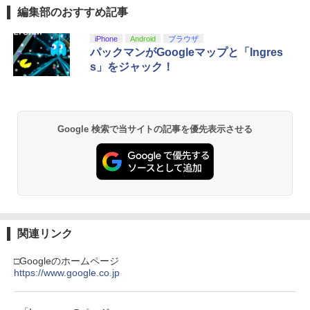
編集部のおすすめ記事
【純正品】Xbox ワイヤレス コントロー
【Amazon.co.jp限定】劇場版モノノ怪
1
1
ラー + USB-C® ケーブル
第三章 蛇神 (Amazon.co.jp限定オリジ
ナル三方背収納ケース付きコレクション)
iPhone
Android
ブラウザ
(オリジナル特典:オリジナル巾着＋メー
￥8,300
パックマンがGoogleマップと「Ingres
カー特典:【坤と離】二振りの剣、十翼よ
s」をジャック！
り来たる！スタジオ描き下ろしイラスト
ボード付) [Blu-ray]
Xbox プリペイドカード 5,000円 デジタ
2
￥10,780
ルコード 【旧 Xbox ギフトカード】 [オ
ンラインコード]
Google 検索で当サイトの記事を優先表示させる
￥5,000
劇場版「鬼滅の刃」無限城編 第一章 猗
2
窩座再来 通常版 [Blu-ray]
￥3,964
【純正品】Xbox ワイヤレス コントロー
3
ラー (ロボット ホワイト)
関連リンク
￥7,681
劇場版「鬼滅の刃」無限城編 第一章 猗
3
□Googleのホームページ
窩座再来 通常版 [DVD]
https://www.google.co.jp
【純正品】Xbox 充電式バッテリー + US
4
￥3,523
B-C ケーブル