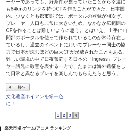
ーヤーであっても、好条件が整っていたことから幸運に
も84kmのリンクを持つCFを作ることができた。日本国
内、少なくとも都市部では、ポータルの登録が相次ぎ、
プレーヤー人口も非常に大きいため、なかなか広範囲の
CFを作ることは難しいように思う。とはいえ、上手に山
間部のポータルを使って作られているものが常時存在し
ているし、過去のイベントにおいてプレーヤー同士の協
力で日本が沈むほどの巨大CFが形成されたこともある。
難しい環境の中で日夜奮闘する日本の「Ingress」プレー
ヤー諸兄に敬意を表する一方で、たまには海外遠征をし
て日常と異なるプレイを楽しんでもらえたらと思う。
前へ
文化遺産ホイアンを緑一色
に！
1
2
3
4
楽天市場 ゲーム/アニメ ランキング