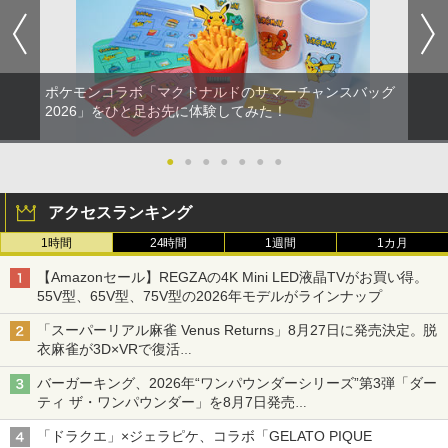
ポケモンコラボ「マクドナルドのサマーチャンスバッグ
2026」をひと足お先に体験してみた！
●
●
●
●
●
●
●
アクセスランキング
1時間
24時間
1週間
1カ月
【Amazonセール】REGZAの4K Mini LED液晶TVがお買い得。
55V型、65V型、75V型の2026年モデルがラインナップ
「スーパーリアル麻雀 Venus Returns」8月27日に発売決定。脱
衣麻雀が3D×VRで復活
発売から2週間は20%オフになるセールが実施
バーガーキング、2026年“ワンパウンダーシリーズ”第3弾「ダー
ティ ザ・ワンパウンダー」を8月7日発売
「特製ガーリックマヨソース」を使用した超大型チーズバーガー
「ドラクエ」×ジェラピケ、コラボ「GELATO PIQUE