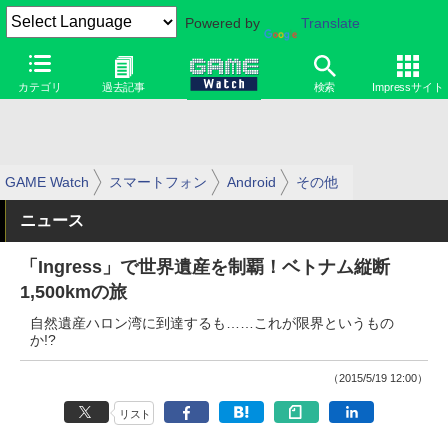
Powered by
Translate
カテゴリ
過去記事
検索
Impressサイト
GAME Watch
スマートフォン
Android
その他
ニュース
「Ingress」で世界遺産を制覇！ベトナム縦断
1,500kmの旅
自然遺産ハロン湾に到達するも……これが限界というもの
か!?
（2015/5/19 12:00）
リスト