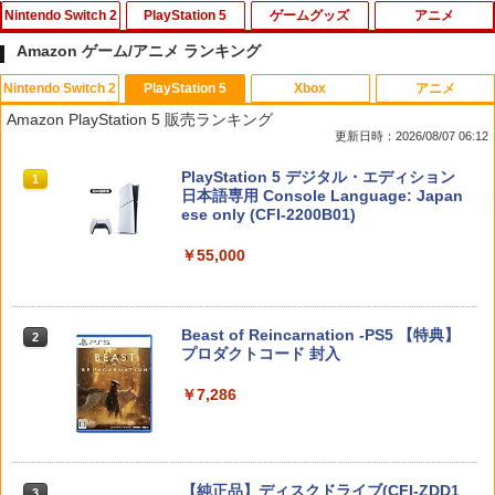
Nintendo Switch 2
PlayStation 5
ゲームグッズ
アニメ
Amazon ゲーム/アニメ ランキング
Nintendo Switch 2
PlayStation 5
Xbox
アニメ
【特典】テイルズ オブ エターニア リマ
PS5用 ワイヤレスコントローラー 専用
【中古】ピクロスDS
【中古】【Blu－ray】やはり俺の青春ラ
1
1
1
1
Amazon PlayStation 5 販売ランキング
スター Switch2版(【早期購入特典】超
スキンシール おしゃれなスキンシール
ブコメはまちがっている。続 第4巻
更新日時：2026/08/07 06:12
冒険お役立ちセット)
貼るだけでかんたんドレスアップ 気軽に
初回限定版 スリーブケース・小説付 /
￥350
着せ替えが楽しめるデザインステッカー
及川啓【監督】
スプラトゥーン レイダース|オンライン
PlayStation 5 デジタル・エディション
1
1
￥3,722
コード版
日本語専用 Console Language: Japan
￥1,000
￥1,090
ese only (CFI-2200B01)
￥5,832
【中古】ヴァルキリーエリュシオン [初
2
￥55,000
【即納】eFootball Kick-Off! Switch2
2
回生産特典付き] -PS4
ソフト（キーカード）【ポスト投函】※
【ポイント5倍】PS5 横置きスタンド PS
「撫物語」第一巻 / なでこドロー(上)(完
2
2
初回特典は付いていない場合がございま
5 slim スタンド PS5 Pro 水平 スタンド
全生産限定版)【Blu-ray】 [ 西尾維新 ]
￥680
す
PS5 コンソールホスト ディスプレイ ホ
スプラトゥーン レイダース -Switch2
Beast of Reincarnation -PS5 【特典】
2
ルダー用水平ブラケット PS5デジタル デ
2
￥6,497
プロダクトコード 封入
ィスク 熱放散 保護 軽量で頑丈 省スペー
￥3,799
￥6,455
ス 放熱性 安定性 取付 外し 簡単 防塵 耐
熱 防水
￥7,286
【中古】ポチと! ヨッシー ウールワール
3
ド
￥2,380
うたの☆プリンスさまっ♪ ALL STAR ST
Switch2 保護フィルム スイッチ2 保護フ
3
3
AGE -Happy Celebration- Ver.A【Blu-r
ィルム switch2 フィルム Switch2 ガラ
￥733
ay】 [ (ゲーム・ミュージック) ]
スフィルム スイッチ2 フィルム ガイド
Nintendo Switch 2(日本語・国内専用)
【純正品】ディスクドライブ(CFI-ZDD1
3
3
貼り付け キット カバー Switch 2 本体