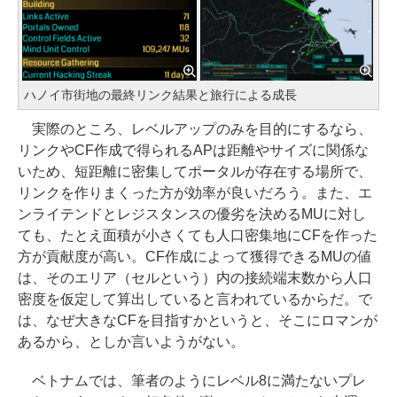
ハノイ市街地の最終リンク結果と旅行による成長
実際のところ、レベルアップのみを目的にするなら、
リンクやCF作成で得られるAPは距離やサイズに関係な
いため、短距離に密集してポータルが存在する場所で、
リンクを作りまくった方が効率が良いだろう。また、エ
ンライテンドとレジスタンスの優劣を決めるMUに対し
ても、たとえ面積が小さくても人口密集地にCFを作った
方が貢献度が高い。CF作成によって獲得できるMUの値
は、そのエリア（セルという）内の接続端末数から人口
密度を仮定して算出していると言われているからだ。で
は、なぜ大きなCFを目指すかというと、そこにロマンが
あるから、としか言いようがない。
ベトナムでは、筆者のようにレベル8に満たないプレ