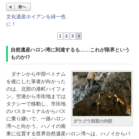
前へ
文化遺産ホイアンを緑一色
に！
1
2
3
4
自然遺産ハロン湾に到達するも……これが限界という
ものか!?
ダナンから中部ベトナム
を後にした筆者が向かった
のは、北部の港町ハイフォ
ン。空港から市街地までは
タクシーで移動し、市街地
のバスターミナルからバス
に乗り継いで、一路ハロン
ダウゴウ洞窟の内部
湾へと向かう。ハノイの南
東に位置する世界自然遺産ハロン湾へは、ハノイからバ