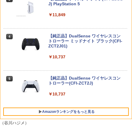
J) PlayStation 5
アクセサリー Nintendo Switch2 ケース
ザ・ナイン・チャーネル -第九納骨室ー
￥6,864
3
￥55,871
可 透明 ブルーライト カット 99％ FIRM
【中古】那由多の軌跡:改【早期予約特
￥11,849
E
4
￥3,388
典】コンプリート・サウンドトラック(C
D2枚組)付
￥1,000
うたの☆プリンスさまっ♪ ALL STAR ST
4
AGE -Happy Celebration- Ver.B【Blu-r
￥868
【純正品】DualSense ワイヤレスコン
ay】 [ (ゲーム・ミュージック) ]
ニンテンドープリペイド番号 9000円|オ
4
4
トローラー ミッドナイト ブラック(CFI-
ンラインコード版
ZCT2J01)
【中古】 ファンタジーライフi グルグ
ゲーム機ケース ゲーム機収納ケース 収
￥6,864
4
4
ルの竜と時をぬすむ少女／PS5
納ケース スッキリ収納 ゲーム コントロ
￥9,000
【FC/NewFC/SFC/MD1/PCE用】コンパ
￥10,737
ーラー 収納 据え置き 壁掛け 放熱スリッ
5
クトACアダプタ＜ホワイト＞
ト コードスリット シンプル インテリア
￥3,872
テレビ テレビゲーム Switch2(代引不可)
ルパン三世 カリオストロの城 【4K ULT
5
【送料無料】
￥1,640
RA HD】 [ 山田康雄 ]
ニンテンドープリペイド番号 5000円|オ
5
【純正品】DualSense ワイヤレスコン
ンラインコード版
5
￥4,999
トローラー(CFI-ZCT2J)
￥6,864
即納 PS5対応バッグ PS5対応リュック P
5
￥5,000
layStation5対応収納バック PS5対応収
￥10,737
納 Playstation5＆PS5 Digital Edition f
or DualsenseControllerと互換性があり
Star Fox (スターフォックス)
5
ます 保護ケース キャリーバッグ 大容量
Amazonランキングをもっと見る
PS5 ケース 肩掛け 持ち運び 防塵 防水
￥5,327
耐衝撃 (ホワイト)
（谷川ハジメ）
￥3,960