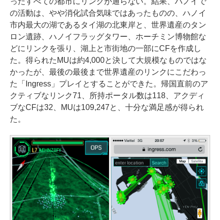
ったすべての都市にリンクが通らない。結果、ハノイで
の活動は、やや消化試合気味ではあったものの、ハノイ
市内最大の湖であるタイ湖の北東岸と、世界遺産のタン
ロン遺跡、ハノイフラッグタワー、ホーチミン博物館な
どにリンクを張り、湖上と市街地の一部にCFを作成し
た。得られたMUは約4,000と決して大規模なものではな
かったが、最後の最後まで世界遺産のリンクにこだわっ
た「Ingress」プレイとすることができた。帰国直前のア
クティブなリンク71、所持ポータル数は118、アクディ
ブなCFは32、MUは109,247と、十分な満足感が得られ
た。