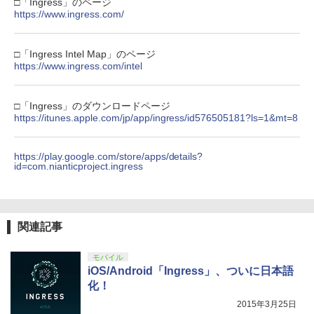
□「Ingress」のページ
https://www.ingress.com/
￥2,618
劇場版「鬼滅の刃」無限城編 第一章 猗
4
□「Ingress Intel Map」のページ
窩座再来 完全生産限定版 [Blu-ray]
https://www.ingress.com/intel
【純正品】Xbox ワイヤレス コントロー
5
￥8,698
ラー (カーボンブラック)
□「Ingress」のダウンロードページ
￥8,020
https://itunes.apple.com/jp/app/ingress/id576505181?ls=1&mt=8
【Amazon.co.jp限定】劇場版モノノ怪
5
第三章 蛇神 (オリジナル特典:オリジナル
https://play.google.com/store/apps/details?
id=com.nianticproject.ingress
巾着＋メーカー特典:【坤と離】二振りの
剣、十翼より来たる！スタジオ描き下ろ
しイラストボード付) [DVD]
￥8,800
関連記事
モバイル
iOS/Android「Ingress」、ついに日本語
化！
2015年3月25日