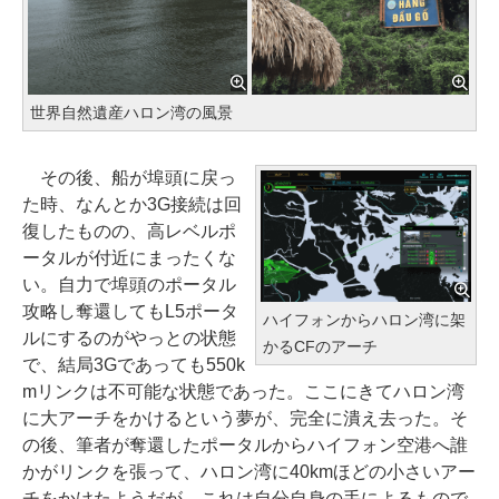
世界自然遺産ハロン湾の風景
その後、船が埠頭に戻っ
た時、なんとか3G接続は回
復したものの、高レベルポ
ータルが付近にまったくな
い。自力で埠頭のポータル
攻略し奪還してもL5ポータ
ハイフォンからハロン湾に架
ルにするのがやっとの状態
かるCFのアーチ
で、結局3Gであっても550k
mリンクは不可能な状態であった。ここにきてハロン湾
に大アーチをかけるという夢が、完全に潰え去った。そ
の後、筆者が奪還したポータルからハイフォン空港へ誰
かがリンクを張って、ハロン湾に40kmほどの小さいアー
チをかけたようだが、これは自分自身の手によるもので