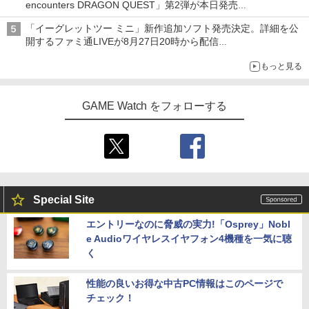
encounters DRAGON QUEST」第2弾が本日発売
アイスカップに入ったスライムやわたぼう、ベビーサタンなどが
「イーグレットツー ミニ」新作追加ソフト発売決定。詳細を公
オリジナルアートで登場
開するファミ通LIVEが8月27日20時から配信
シリーズ累計100タイトルへ
もっと見る
GAME Watch をフォローする
Special Site
エントリーなのに脅威の実力!「Osprey」Nobl
e Audioワイヤレスイヤフォン4機種を一気に聴
く
性能の良いお得な中古PC情報はこのページで
チェック！