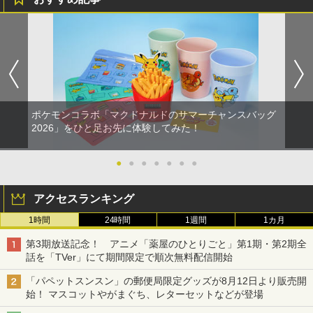
ポケモンコラボ「マクドナルドのサマーチャンスバッグ
2026」をひと足お先に体験してみた！
●
●
●
●
●
●
●
アクセスランキング
1時間
24時間
1週間
1カ月
第3期放送記念！ アニメ「薬屋のひとりごと」第1期・第2期全
話を「TVer」にて期間限定で順次無料配信開始
「パペットスンスン」の郵便局限定グッズが8月12日より販売開
始！ マスコットやがまぐち、レターセットなどが登場