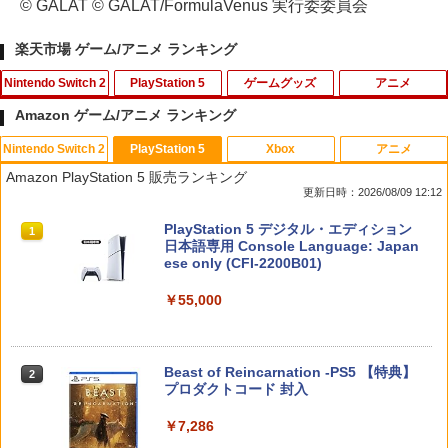
© GALAT © GALAT/FormulaVenus 実行委委員会
楽天市場 ゲーム/アニメ ランキング
Nintendo Switch 2
PlayStation 5
ゲームグッズ
アニメ
Amazon ゲーム/アニメ ランキング
Nintendo Switch 2
PlayStation 5
Xbox
アニメ
ゼルダの伝説 ブレス オブ ザ ワイルド
【ポイント5倍】PS5 Slim スタンド 新型
HDMI キャプチャーボード Switch/UVC
【中古】メリダとおそろしの森 BD+DVD
1
1
1
1
Amazon PlayStation 5 販売ランキング
Nintendo Switch 2 Edition
縦置き 冷却ファン スタンド 冷却パッド
対応 4K 1080P Type C&USB A&USB
(アウターケース) 【ブルーレイ】／ケリ
更新日時：2026/08/09 12:12
縦置き 垂直 充電器 USB 静音 リモコン
C 2in1 ビデオ録画 ゲーム録画 ライブ配
ー・マクドナルドブルーレイ／海外アニ
収納 充電LEDランプ 充電指示ランプ付
信 Windows Mac switch2 PS5 iPhon
メ・定番スタジオ
￥7,680
スプラトゥーン レイダース|オンライン
PlayStation 5 デジタル・エディション
滑り止め 冷却台 2台同時充電
e
1
1
コード版
日本語専用 Console Language: Japan
￥1,337
ese only (CFI-2200B01)
￥3,600
￥1,780
￥5,832
￥55,000
任天堂 【Switch2】ゼルダの伝説 ブレス
2
オブ ザ ワイルド Nintendo Switch 2 Ed
【中古】3．トイ・ストーリー MovieNE
2
ition [NXS-P-AAAAH NSW2 ゼルダノデ
【当店独自で＋P10倍★要エントリー】
【10日は24時間限定クーポン配布】LIT
X BD＋DVDセット 【ブルーレイ】／ト
2
2
ンセツ ブレス オブ ザ ワイルド]
【中古】[PS5] ドラゴンクエストI&II(DR
HON ライソンプレイコンピューターレ
ム・ハンクスブルーレイ／海外アニメ・
スプラトゥーン レイダース -Switch2
Beast of Reincarnation -PS5 【特典】
2
AGON QUEST I&II/ドラクエ1&2/DQ1&
トロ KTFC-003W(2553104)送料無料
定番スタジオ
2
プロダクトコード 封入
2) スクウェア・エニックス(20251030)
￥7,710
￥6,447
￥2,940
￥1,783
￥7,286
￥4,180