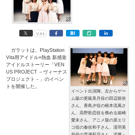
リスト
ガラットは、PlayStation
Vita用アイドル×熱血 新感覚
アイドルストーリー「VEN
US PROJECT －ヴィーナス
プロジェクト－」のイベン
トを開催した。
イベント出演陣。左からゲー
ム版の更級美月役の田辺留依
さん、香島夕役の根本流風さ
ん、高野歌恋役を務める姫崎
愛未さん、アニメ版の原エリ
コ役の秦佐和子さん、濡羽美
烏役の早瀬莉花さん、流華・