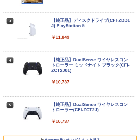
【ダイヤ・プラチナ会員様限定！エント
3
リーでポイント10倍！】【新品】Switch
【レビュー特典】 山崎実業 【 蓋付き重
【中古】2．トイ・ストーリー MovieNE
3
3
2 ゲームソフト ゼルダ無双 封印戦記
【当店独自で＋P10倍★要エントリー】
ねられるゲーム機器収納ケース スマート
X BD＋DVDセット 【ブルーレイ】／ト
3
Nintendo Switch 2(日本語・国内専用)
【純正品】ディスクドライブ(CFI-ZDD1
3
3
【中古】[PS5] ELDEN RING SHADOW
】smart 10312 10313Nintendo switch
ム・ハンクスブルーレイ／海外アニメ・
J) PlayStation 5
OF THE ERDTREE EDITION(エルデンリ
/ switch2 / switch2 Lite スイッチ2 収納
定番スタジオ
￥7,791
￥55,491
ング シャドウ オブ ジ エルドツリー エデ
収納ボックス 収納ケース 置き型 壁掛け
￥11,849
ィション) 通常版 フロム・ソフトウェア
収納BOX リビング 家電収納 シンプル お
￥2,402
(20240621)
しゃれ 白 黒
【ポスト投函】Nintendo Switch2 ゲー
4
￥4,780
￥3,190
ムソフト マリオ/ポケモン/ドラクエ/モ
【純正品】DualSense ワイヤレスコン
ンハン/ゼルダ
ニンテンドープリペイド番号 9000円|オ
4
【特典】君たちはどう生きるか【Blu-ra
4
4
トローラー ミッドナイト ブラック(CFI-
ンラインコード版
y】(オリジナル トトロの手ぬぐい) [ 宮
ZCT2J01)
崎駿 ]
￥5,800
グランド・セフト・オートV PS5版
任天堂 【Switch】Joy-Con充電グリッ
￥9,000
4
4
￥10,737
プ [HAC-A-ESSKA NSWジョイコンジュ
￥5,385
ウデングリップ]
￥4,948
【楽天ブックス限定特典+特典】空の軌
5
￥2,720
跡 the 2nd Nintendo Switch 2 Edition
ニンテンドープリペイド番号 5000円|オ
5
【純正品】DualSense ワイヤレスコン
(DLCチラシ：NEOブレイサー・アガッ
ンラインコード版
5
【中古】3．まんが日本昔ばなし (75話収
5
トローラー(CFI-ZCT2J)
ト+【早期購入外付特典】DLCチラシ)
録) 【ブルーレイ】／市原悦子ブルーレ
イ／キッズ
￥5,000
PS5 ARMORED CORE 6 FIRES OF RU
￥10,737
【4日20時からポイントUP! お買い物マ
￥8,055
5
5
BICON
ラソン】新品未開封品【Nランク】たま
￥6,879
ごっちパラダイス Tamagotchi Paradis
e パープルスカイ Purple Sky 45827697
￥5,500
Amazonランキングをもっと見る