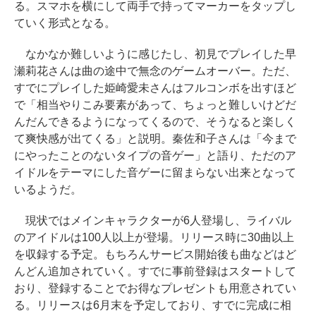
る。スマホを横にして両手で持ってマーカーをタップし
ていく形式となる。
なかなか難しいように感じたし、初見でプレイした早
瀬莉花さんは曲の途中で無念のゲームオーバー。ただ、
すでにプレイした姫崎愛未さんはフルコンボを出すほど
で「相当やりこみ要素があって、ちょっと難しいけどだ
んだんできるようになってくるので、そうなると楽しく
て爽快感が出てくる」と説明。秦佐和子さんは「今まで
にやったことのないタイプの音ゲー」と語り、ただのア
イドルをテーマにした音ゲーに留まらない出来となって
いるようだ。
現状ではメインキャラクターが6人登場し、ライバル
のアイドルは100人以上が登場。リリース時に30曲以上
を収録する予定。もちろんサービス開始後も曲などはど
んどん追加されていく。すでに事前登録はスタートして
おり、登録することでお得なプレゼントも用意されてい
る。リリースは6月末を予定しており、すでに完成に相