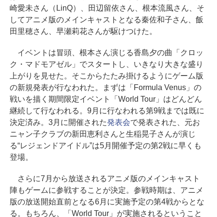
崎愛未さん（LinQ）、田辺留依さん、根本流風さん、そ
してアニメ版のメインキャストとなる秦佐和子さん、飯
田里穂さん、早瀬莉花さんが駆けつけた。
イベントは冒頭、根本さん演じる香島夕の曲「クロッ
ク・マドモアゼル」でスタートし、いきなり大きな盛り
上がりを見せた。そこからたたみ掛けるようにゲーム版
の新規発表が行なわれた。まずは「Formula Venus」の
戦いを描く期間限定イベント「World Tour」はどんどん
継続して行なわれる。9月に行なわれる第9戦までは既に
決定済み。3月に開催された
発表会
で発表された、元お
ニャン子クラブの新田恵利さんと生稲晃子さんが演じ
る“レジェンドアイドル”は5月開催予定の第2戦に早くも
登場。
さらに7月から放送されるアニメ版のメインキャスト
陣もゲームに参戦することが決定。参戦時期は、アニメ
版の放送開始直前となる6月に実施予定の第4戦からとな
る。もちろん、「World Tour」が実施されるということ