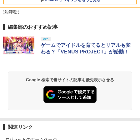
33369
（船津稔）
￥6,300
編集部のおすすめ記事
【純正品】Xbox ワイヤレス コントロー
劇場版「鬼滅の刃」無限城編 第一章 猗
1
1
ラー + USB-C® ケーブル
窩座再来 通常版 [Blu-ray]
Vita
￥8,300
￥3,982
ゲームでアイドルを育てるとリアルも変
わる？「VENUS PROJECT」が始動！
【純正品】Xbox ワイヤレス コントロー
2
劇場版「鬼滅の刃」無限城編 第一章 猗
ラー (ロボット ホワイト)
2
窩座再来 通常版 [DVD]
Google 検索で当サイトの記事を優先表示させる
￥7,681
￥3,523
【純正品】Xbox ワイヤレス コントロー
3
ラー (カーボンブラック)
【Amazon.co.jp限定】劇場版モノノ怪
3
第三章 蛇神 (Amazon.co.jp限定オリジ
￥8,020
ナル三方背収納ケース付きコレクション)
関連リンク
(オリジナル特典:オリジナル巾着＋メー
カー特典:【坤と離】二振りの剣、十翼よ
□ガラットのホームページ