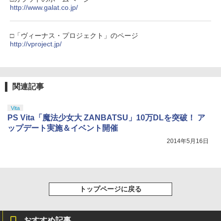
り来たる！スタジオ描き下ろしイラスト
http://www.galat.co.jp/
【純正品】Xbox 充電式バッテリー + US
4
ボード付) [Blu-ray]
B-C ケーブル
￥10,780
□「ヴィーナス・プロジェクト」のページ
￥2,618
http://vproject.jp/
劇場版「鬼滅の刃」無限城編 第一章 猗
4
窩座再来 完全生産限定版 [Blu-ray]
【国内正規品】Thrustmaster スラスト
5
関連記事
マスター TH8S シフター - PC、PS4、P
￥8,698
S5、PS5 Pro、Xbox One、Xbox Serie
s X|S 対応の高精度 H パターン シフター
Vita
PS Vita「魔法少女大 ZANBATSU」10万DLを突破！ ア
￥14,141
ップデート実施＆イベント開催
『映画 ラブライブ！蓮ノ空女学院スクー
5
2014年5月16日
ルアイドルクラブ Bloom Garden Part
y』Blu-ray（特装限定版）
￥8,589
トップページに戻る
おすすめ記事