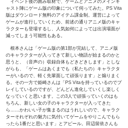
イベント後の囲み取材で、ゲームとアニメのメインキ
ャスト陣にゲーム版の印象について伺ってみた。PS Vita
版はダウンロード無料のアイテム課金制。運営によって
ゲームが進行していくため、前述の通りアニメ版のキャ
ラクターも登場するし、人気如何によっては出演場面が
減ってしまう可能性もある。
根本さんは「ゲーム版の第1部が完結して、アニメ版
のキャラクターが入ってきて新しい物語が始まるのかと
思うと、（音声の）収録自体もどきどきします」としな
がらも、「ゲームはあくまでも（私たちの）キャラクタ
ーがいるので、軽く先輩面して頑張ります」と煽りまく
る。その一方で姫崎さんは「PS Vitaを持っているのでプ
レイしているのですが、どんどん進化していくし楽しく
なっていくと思います。この3人で頑張っていくのはも
ちろん、新しい女の子のキャラクターが入ってきた
ら……かわいい子が集まるのはうれしいので、キャラク
ターそれぞれの魅力に気付いてゲームをやりこんでもら
ったら1番だと思います」とアピール。田辺留依さんも