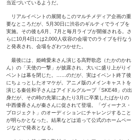
当近づいているようだ。
リアルイベントの展開もこのマルチメディア企画の重
要なところだが、5月30日に渋谷のギルティでライブを
実施。その後も6月、7月と毎月ライブが開催される。さ
らに10月4日には2,000人収容の会場でのライブを行なう
と発表され、会場をざわつかせた。
最後には、姫崎愛未さん演じる高野歌恋（たかのかれ
ん）の「天使の一撃」が披露され、大いに盛り上がりイ
ベントは幕を閉じた。……のだが、実はイベント終了後
にちょっとしたオマケが。アニメ版のメインキャストを
演じる秦佐和子さんはアイドルグループ「SKE48」の出
身だが、その時の先輩にあたり3月に卒業したばかりの
中西優香さんが秦さんに促されて登場。「ヴィーナス・
プロジェクト」のオーディションにチャレンジすること
が明らかとなった。結果などは追って公式のホームペー
ジなどで発表となる。