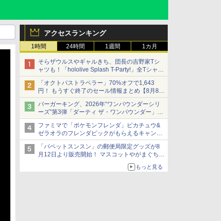
アクセスランキング
1時間
24時間
1週間
1カ月
そらザウルスやギャルきち、団長の吉野家Tシ
ャツも！「hololive Splash T-Party!」全Tシャツ
ラインナップ公開＆オンライン販売開始
「オクトパストラベラー」70%オフで1,643
円！ もうすぐ終了のセール情報まとめ【8月8日
更新】
バーガーキング、2026年“ワンパウンダーシリ
ニンテンドーeショップでは「大神 絶景版」が
ーズ”第3弾「ダーティ ザ・ワンパウンダー」を
67%オフで990円
8月7日発売
ファミマで「ポケモンフレンダ」ピカチュウ&
「特製ガーリックマヨソース」を使用した超大
ゼラオラのフレンダピックがもらえるキャンペ
型チーズバーガー
ーン開催！
「パペットスンスン」の郵便局限定グッズが8
月12日より販売開始！ マスコットやがまぐち、
レターセットなどが登場
もっと見る