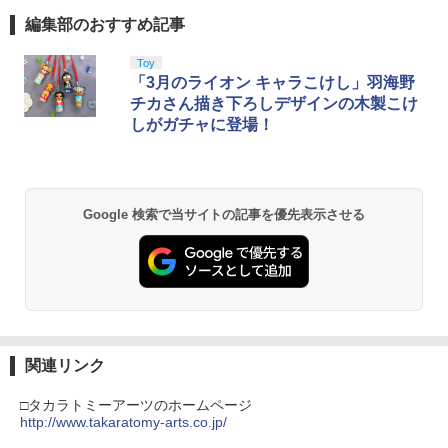
ァームウェア プロコン プロコン2 プロコ
編集部のおすすめ記事
ントローラー スイッチ2 スイッチ Switc
PlayStation 5 デジタル・エディション
【純正品】Xbox ワイヤレス コントロー
劇場版「鬼滅の刃」無限城編 第一章 猗
1
1
1
h コントローラー ワイヤレスコントロー
日本語専用 Console Language: Japan
ラー + USB-C® ケーブル
窩座再来 通常版 [Blu-ray]
ラー 連射機能 ワイヤレス switch2コン
ese only (CFI-2200B01)
Toy
トローラ Switch2コントローラー
￥8,300
￥3,982
「3月のライオン キャラこけし」羽海野
￥55,000
チカさん描き下ろしデザインの木製こけ
￥2,960
しがガチャに登場！
【純正品】Xbox ワイヤレス コントロー
2
劇場版「鬼滅の刃」無限城編 第一章 猗
Beast of Reincarnation -PS5 【特典】
ラー (ロボット ホワイト)
2
2
窩座再来 通常版 [DVD]
プロダクトコード 封入
￥7,681
Google 検索で当サイトの記事を優先表示させる
￥3,523
￥7,286
【純正品】Xbox ワイヤレス コントロー
3
ラー (カーボンブラック)
【Amazon.co.jp限定】劇場版モノノ怪
【純正品】ディスクドライブ(CFI-ZDD1
3
3
第三章 蛇神 (Amazon.co.jp限定オリジ
J) PlayStation 5
￥8,020
ナル三方背収納ケース付きコレクション)
(オリジナル特典:オリジナル巾着＋メー
￥11,980
関連リンク
カー特典:【坤と離】二振りの剣、十翼よ
り来たる！スタジオ描き下ろしイラスト
【純正品】Xbox 充電式バッテリー + US
□タカラトミーアーツのホームページ
4
ボード付) [Blu-ray]
B-C ケーブル
http://www.takaratomy-arts.co.jp/
【純正品】DualSense ワイヤレスコン
4