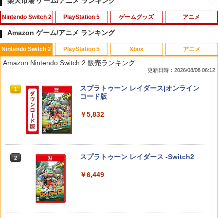
楽天市場 ゲーム/アニメ ランキング
Nintendo Switch 2
PlayStation 5
ゲームグッズ
アニメ
Amazon ゲーム/アニメ ランキング
Nintendo Switch 2
PlayStation 5
Xbox
アニメ
＼マラソン限定！最大15％OFFクーポン
2セット PS5 コントローラー用 ボタン
映画『THE FIRST SLAM DUNK』 STAN
1
1
1
Amazon Nintendo Switch 2 販売ランキング
／【レビューで液晶保護フィルムプレゼ
補修 修理パーツ 交換用 ラバー セット 修
DARD EDITION【Blu-ray】（早期予約
更新日時：2026/08/08 06:12
ント】Nintendo Switch2 ケース ニンテ
理パーツ 修理キット プレイステーショ
特典なし） [ 井上雄彦 ]
ンドースイッチ2 用 キャリングケース ハ
ン5 プレステ5
スプラトゥーン レイダース|オンライン
ードケース カバー 収納ケース 耐衝撃 フ
1
￥3,850
コード版
ィルムプレゼント スリム 有機ELモデル
￥640
対応 大容量収納
￥5,832
￥1,580
サマーウォーズ【Blu-ray】 [ 神木隆之介
2
PS5 本体 カバー ステッカー シール ケー
]
2
ス ホコリ プレステ5 保護 フィルム スキ
ン カスタマイズ 傷防止 耐久性 傷防止
￥4,327
スプラトゥーン レイダース -Switch2
2
Switch 2 Sports ゲーム用 スイッチ2 対
2
応 アクセサリー テニス バドミントン ラ
￥999
￥6,449
ケット セット 体感スポーツ対応 Ninten
do Switch 2 Sports 周辺機器 ジョイコ
ン Joy-Con2 アクセサリー レッド1本 ブ
ウォルト・ディズニー・ジャパン｜The
3
ルー1本 任天堂 スイッチ2対応
Walt Disney Company (Japan) ズート
【中古】 ファンタジーライフi グルグ
3
ピア2 ブルーレイ ＋ DVD セット【ブル
ルの竜と時をぬすむ少女／PS5
￥2,200