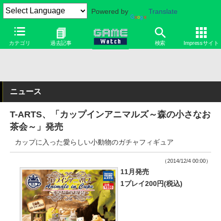
Powered by
Translate
カテゴリ
過去記事
検索
Impressサイト
ニュース
T-ARTS、「カップインアニマルズ～森の小さなお
茶会～」発売
カップに入った愛らしい小動物のガチャフィギュア
（2014/12/4 00:00）
11月発売
1プレイ200円(税込)