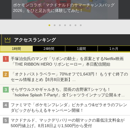
ポケモンコラボ「マクドナルドのサマーチャンスバッグ
2026」をひと足お先に体験してみた！
●
●
●
●
●
●
●
アクセスランキング
1時間
24時間
1週間
1カ月
手塚治虫氏のマンガ「リボンの騎士」を原案とするNetflix映画
「THE RIBBON HERO リボンヒーロー」本日配信開始
「オクトパストラベラー」70%オフで1,643円！ もうすぐ終了の
セール情報まとめ【8月8日更新】
ニンテンドーeショップでは「大神 絶景版」が67%オフで990円
そらザウルスやギャルきち、団長の吉野家Tシャツも！
「hololive Splash T-Party!」全Tシャツラインナップ公開＆オン
ライン販売開始
ファミマで「ポケモンフレンダ」ピカチュウ&ゼラオラのフレン
ダピックがもらえるキャンペーン開催！
マクドナルド、マックデリバリーの朝マックの最低注文料金が
500円値上げ。8月18日より1,500円から受付