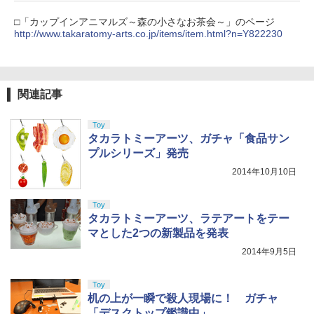
￥10,780
トローラー ミッドナイト ブラック(CFI-
￥2,618
ZCT2J01)
□「カップインアニマルズ～森の小さなお茶会～」のページ
http://www.takaratomy-arts.co.jp/items/item.html?n=Y822230
￥10,737
劇場版「鬼滅の刃」無限城編 第一章 猗
4
窩座再来 完全生産限定版 [Blu-ray]
【国内正規品】Thrustmaster スラスト
5
マスター TH8S シフター - PC、PS4、P
￥8,698
【純正品】DualSense ワイヤレスコン
S5、PS5 Pro、Xbox One、Xbox Serie
関連記事
5
トローラー(CFI-ZCT2J)
s X|S 対応の高精度 H パターン シフター
Toy
￥10,737
￥14,141
タカラトミーアーツ、ガチャ「食品サン
【Amazon.co.jp限定】劇場版モノノ怪
5
プルシリーズ」発売
第三章 蛇神 (オリジナル特典:オリジナル
2014年10月10日
巾着＋メーカー特典:【坤と離】二振りの
剣、十翼より来たる！スタジオ描き下ろ
しイラストボード付) [DVD]
Toy
タカラトミーアーツ、ラテアートをテー
￥8,800
マとした2つの新製品を発表
2014年9月5日
Toy
机の上が一瞬で殺人現場に！ ガチャ
「デスクトップ鑑識中」