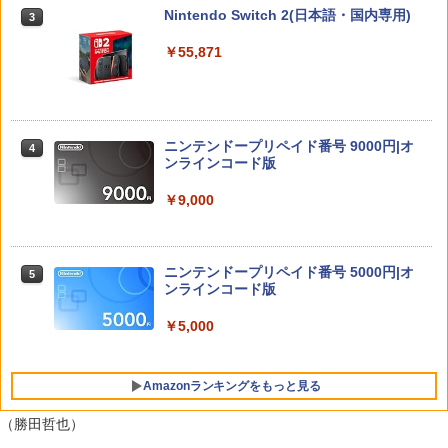
ーレイ＋DVD】
Nintendo Switch 2(日本語・国内専用)
3
￥3,872
￥4,405
￥55,871
【お買い物マラソン期間限定♪最大30％O
3
FF】【tomtoc】 Switch 2対応 ハードケ
ース FancyCase-G05 Nintendo 2025年
【特典】グランド・セフト・オートVI
ズートピア 【Blu-ray】
4
4
スイッチ2モデル用 スリムケース 持ち運
(コードインボックス版、配送日：2026
び キャリングケース 耐衝撃 薄型 ハード
年11月12日、プレイ開始日：2026年11
ニンテンドープリペイド番号 9000円|オ
￥2,992
4
ポーチ ゲームカード12枚収納 アクセサ
月19日)(【初回購入封入特典】ヴィンテ
ンラインコード版
リーポーチ
ージ・バイスシティパック)
￥9,000
￥2,653
￥8,329
スーパーの裏でヤニ吸うふたり Vol.3【B
5
lu-ray】 [ 地主 ]
ニンテンドープリペイド番号 5000円|オ
5
Nintendo Switch 2 専用スマートポーチ
4
鬼武者 Way of the Sword 通常版 [PS5
ンラインコード版
5
EVA ピカチュウ（走る姿）
ソフト]
￥8,494
￥5,000
￥2,811
￥8,990
Amazonランキングをもっと見る
【7週連続1位】inklink公式 Switch / Sw
（勝田哲也）
5
itch2 コントローラー 最新モデル 最新フ