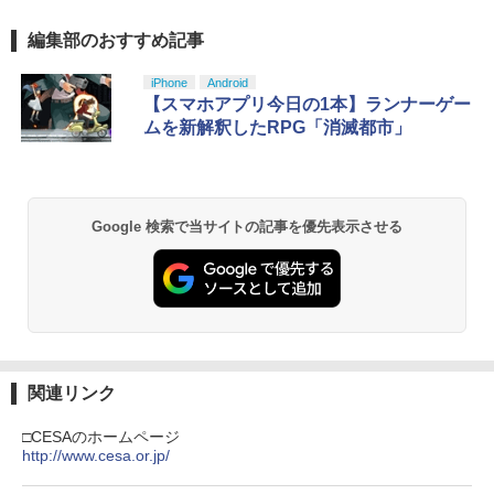
C充電ケーブル【Playstation5対応】
y】/アニメーション[Blu-ray]【返品種別
A】
￥350
編集部のおすすめ記事
スプラトゥーン レイダース|オンライン
PlayStation 5 デジタル・エディション
【純正品】Xbox ワイヤレス コントロー
劇場版「鬼滅の刃」無限城編 第一章 猗
1
1
1
1
￥2,007
コード版
日本語専用 Console Language: Japan
ラー + USB-C® ケーブル
窩座再来 通常版 [Blu-ray]
￥4,400
ese only (CFI-2200B01)
iPhone
Android
￥5,832
￥8,300
￥3,982
【スマホアプリ今日の1本】ランナーゲー
￥55,000
※当店在庫僅少、次回納期未定 任天堂
ムを新解釈したRPG「消滅都市」
【中古】 クアリー 〜悪夢のサマーキャ
2
2
どうぶつの森amiiboカード 第4弾 1パッ
ンプ／PS5
Death Unto Dawn: FINAL FANTASY XI
2
ク（3枚入り） 【銀行振込不可】
V Original Soundtrack【映像付サント
【純正品】Xbox ワイヤレス コントロー
ラ/Blu-ray Disc Music】【Blu-ray】 [
2
￥2,783
スプラトゥーン レイダース -Switch2
劇場版「鬼滅の刃」無限城編 第一章 猗
Beast of Reincarnation -PS5 【特典】
ラー (ロボット ホワイト)
2
2
ゲーム ミュージック ]
￥330
2
窩座再来 通常版 [DVD]
プロダクトコード 封入
Google 検索で当サイトの記事を優先表示させる
￥6,449
￥7,681
￥4,400
￥3,523
￥7,286
【特典】テイルズ オブ エターニア リマ
※当店在庫僅少、次回納期未定 任天堂
3
3
スター PS5版(【早期購入特典】超冒険
どうぶつの森amiiboカード 第3弾 1パッ
お役立ちセット)
ク（3枚入り） 【銀行振込不可】
【純正品】Xbox ワイヤレス コントロー
図書館戦争 革命のつばさBlu-ray特別版
3
3
ラー (カーボンブラック)
【初回限定版】【Blu-ray】 [ 井上麻里奈
Nintendo Switch 2(日本語・国内専用)
【Amazon.co.jp限定】劇場版モノノ怪
【純正品】ディスクドライブ(CFI-ZDD1
3
3
3
]
￥3,484
￥330
第三章 蛇神 (Amazon.co.jp限定オリジ
J) PlayStation 5
￥8,020
ナル三方背収納ケース付きコレクション)
関連リンク
￥56,068
￥6,864
(オリジナル特典:オリジナル巾着＋メー
￥11,849
カー特典:【坤と離】二振りの剣、十翼よ
□CESAのホームページ
【中古】ドラゴンクエストX 目覚めし五
※当店在庫僅少、次回納期未定 任天堂
4
4
り来たる！スタジオ描き下ろしイラスト
http://www.cesa.or.jp/
つの種族 オフラインソフト:プレイステ
どうぶつの森amiiboカード 第2弾 1パッ
【純正品】Xbox 充電式バッテリー + US
4
ボード付) [Blu-ray]
ーション5ソフト／ロールプレイング・
ク（3枚入り） 【銀行振込不可】
B-C ケーブル
IDOLiSH7 LIVE BEYOND “Op.7 ”【Blu
4