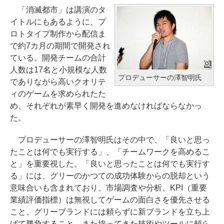
「消滅都市」は講演のタ
イトルにもあるように、プ
ロトタイプ制作から配信ま
で約7カ月の期間で開発され
ている。開発チームの合計
人数は17名と小規模な人数
プロデューサーの澤智明氏
でありながら高いクオリテ
ィのゲームを求められたた
め、それぞれが素早く開発を進めなければならなかっ
た。
プロデューサーの澤智明氏はその中で、「良いと思っ
たことは何でも実行する」、「チームワークを高めるこ
と」を重要視した。「良いと思ったことは何でも実行す
る」には、グリーのかつての成功体験からの脱却という
意味合いも含まれており、市場調査や分析、KPI（重要
業績評価指標）は無視してゲームの面白さを優先させる
こと、グリーブランドには頼らずに新ブランドを立ち上
げて勝負すること、また培ってきた技術やツールに頼ら