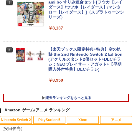
amiibo すりみ連合セット[フウカ【レイ
4
ダース】/ウツホ【レイダース】/マンタ
ロー【レイダース】]（スプラトゥーンシ
リーズ）
￥8,137
【楽天ブックス限定特典+特典】空の軌
5
跡 the 2nd Nintendo Switch 2 Edition
(アクリルスタンド2個セット+DLCチラ
シ：NEOブレイサー・アガット+【早期
購入外付特典】DLCチラシ)
￥8,950
楽天ランキングをもっと見る
Amazon ゲーム/アニメ ランキング
Nintendo Switch 2
PlayStation 5
Xbox
アニメ
【SONYライセンス商品】DualSenseR
【中古】戦国BASARA2 英雄外伝 ダブル
【送料無料】劇場版「鬼滅の刃」無限城
1
1
1
（安田俊亮）
ワイヤレスコントローラー専用 USB-Cto
パック Best Price! - Wii
編 第一章 猗窩座再来(通常版)【Blu-ra