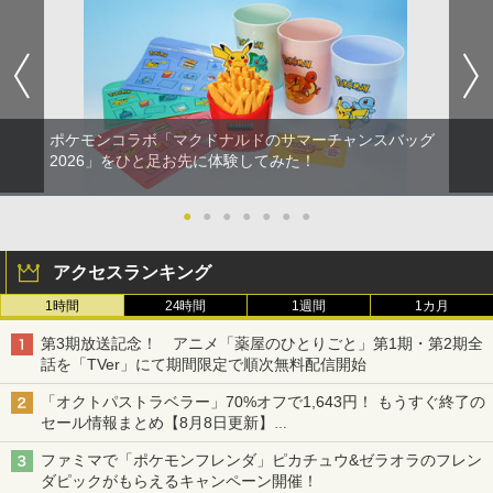
ポケモンコラボ「マクドナルドのサマーチャンスバッグ
2026」をひと足お先に体験してみた！
●
●
●
●
●
●
●
アクセスランキング
1時間
24時間
1週間
1カ月
第3期放送記念！ アニメ「薬屋のひとりごと」第1期・第2期全
話を「TVer」にて期間限定で順次無料配信開始
「オクトパストラベラー」70%オフで1,643円！ もうすぐ終了の
セール情報まとめ【8月8日更新】
ニンテンドーeショップでは「大神 絶景版」が67%オフで990円
ファミマで「ポケモンフレンダ」ピカチュウ&ゼラオラのフレン
ダピックがもらえるキャンペーン開催！