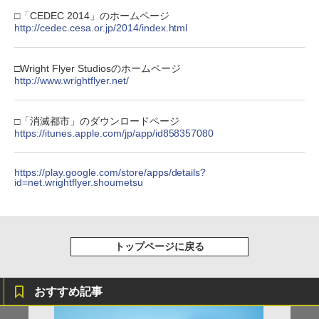
【純正品】DualSense ワイヤレスコン
ゲーム
ニンテンドープリペイド番号 9000円|オ
4
-ray DAY 2】【Blu-ray】 [ IDOLiSH7 ]
4
￥10,780
トローラー ミッドナイト ブラック(CFI-
ンラインコード版
□「CEDEC 2014」のホームページ
￥330
￥2,618
ZCT2J01)
http://cedec.cesa.or.jp/2014/index.html
￥3,780
￥6,926
￥9,000
￥10,737
劇場版「鬼滅の刃」無限城編 第一章 猗
4
※当店在庫僅少、次回納期未定 任天堂
□Wright Flyer Studiosのホームページ
5
窩座再来 完全生産限定版 [Blu-ray]
【国内正規品】Thrustmaster スラスト
STRASSE キャスター8個セット レーシ
どうぶつの森amiiboカード 第1弾 1パッ
http://www.wrightflyer.net/
5
5
マスター TH8S シフター - PC、PS4、P
ングコックピット[RCZ01/RCZ02]に取付
ク（3枚入り） 【銀行振込不可】
新劇場版「頭文字D」10th Anniversary
ニンテンドープリペイド番号 5000円|オ
5
5
￥8,698
【純正品】DualSense ワイヤレスコン
S5、PS5 Pro、Xbox One、Xbox Serie
可 ストッパー付き 固定 移動 ハンコン設
Blu-ray Box【Blu-ray】 [ 宮野真守 ]
ンラインコード版
5
トローラー(CFI-ZCT2J)
s X|S 対応の高精度 H パターン シフター
置台 [コクピット レースゲーム]
￥330
□「消滅都市」のダウンロードページ
￥7,117
￥5,000
https://itunes.apple.com/jp/app/id858357080
￥10,737
￥14,141
￥5,280
『映画 ラブライブ！蓮ノ空女学院スクー
5
ルアイドルクラブ Bloom Garden Part
https://play.google.com/store/apps/details?
id=net.wrightflyer.shoumetsu
y』Blu-ray（特装限定版）
￥8,589
トップページに戻る
おすすめ記事