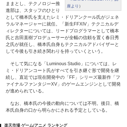
ままとし、テクノロジー推
座より
）
進部は、スタッフのひとり
として橋本氏を支えたレミ・ドリアンクール氏がジェネ
ラルマネージャーに就任。「新生FFXIV」テクニカルデ
ィレクターについては、リードプログラマーとして橋本
氏と吉田直樹プロデューサーが全幅の信頼を置く春日秀
之氏が就任し、橋本氏自身もテクニカルアドバイザーと
して今後も引き続き関わりを持っていくという。
そして気になる「Luminous Studio」については、レ
ミ・ドリアンコート氏がすべてを引き継ぐ形で開発を継
続し、直近では現在開発中の「FF」シリーズ最新作「フ
ァイナルファンタジーXV」のゲームエンジンとして開発
が進められている。
なお、橋本氏の今後の動向については不明。後日、橋
本氏自身の口から明らかにされる予定としている。
楽天市場 ゲーム/アニメ ランキング