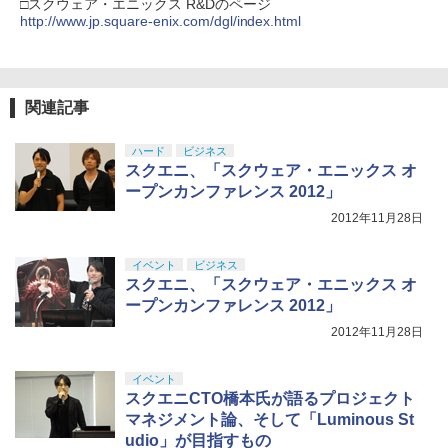
□スクウェア・エニックス R&Dのページ
￥2,618
ZCT2J01)
http://www.jp.square-enix.com/dgl/index.html
￥10,737
劇場版「鬼滅の刃」無限城編 第一章 猗
4
窩座再来 完全生産限定版 [Blu-ray]
【国内正規品】Thrustmaster スラスト
5
関連記事
マスター TH8S シフター - PC、PS4、P
￥8,698
【純正品】DualSense ワイヤレスコン
S5、PS5 Pro、Xbox One、Xbox Serie
5
トローラー(CFI-ZCT2J)
s X|S 対応の高精度 H パターン シフター
ハード
ビジネス
スクエニ、「スクウェア・エニックス オ
￥10,737
￥14,141
ープンカンファレンス 2012」
【Amazon.co.jp限定】劇場版モノノ怪
5
2012年11月28日
第三章 蛇神 (オリジナル特典:オリジナル
巾着＋メーカー特典:【坤と離】二振りの
剣、十翼より来たる！スタジオ描き下ろ
イベント
ビジネス
しイラストボード付) [DVD]
スクエニ、「スクウェア・エニックス オ
ープンカンファレンス 2012」
￥8,800
2012年11月28日
イベント
スクエニCTO橋本氏が語るプロジェクト
マネジメント論、そして「Luminous St
udio」が目指すもの