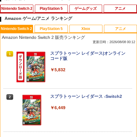
Nintendo Switch 2
PlayStation 5
ゲームグッズ
アニメ
Amazon ゲーム/アニメ ランキング
Nintendo Switch 2
PlayStation 5
Xbox
アニメ
【10%OFFクーポン配布中】【365日完
エイムアップリング FPS EVOgames 日
U.C.ガンダムBlu-rayライブラリーズ 機
1
1
1
Amazon Nintendo Switch 2 販売ランキング
全保証】 Nintendo Switch2 保護フィル
本製 天然ゴム 6個セット PS5 PS4 Switc
動戦士ガンダム 逆襲のシャア【Blu-ra
更新日時：2026/08/08 00:12
ム 任天堂 Switch2 フィルム スイッチ2
h プロコン PC コントローラー用 エイム
y】 [ 古谷徹 ]
保護フィルム ブルーライトカット 7.9イ
アシスト リング スポンジ リコイル制御
スプラトゥーン レイダース|オンライン
ンチ 10H ガラスザムライ 液晶保護フィ
操作性向上 ゲーミング
1
￥3,344
コード版
ルム OVER`s オーバーズ TP01
￥1,980
￥5,832
￥1,480
「天気の子」Blu-rayスタンダード・エ
2
ディション【Blu-ray】 [ 醍醐虎汰朗 ]
PRO FREAK Aoi V3 プロフリーク PS5
2
【新品】【NS2H】ゲーム用セパレート
PS4 NS pro Aoi 凸型 FPS 無段階高さ調
￥4,290
2
スプラトゥーン レイダース -Switch2
2
型クリアケース リラックマ[在庫品]
節profreak バージョン3 PS4 PS5 ninte
ndo switch プロコン対応【定形外郵便
￥6,449
のみ送料無料】Playstation 5 特許取得
￥1,910
済み 日本製 しまリス堂
【特典付】【Blu-ray】【新品】 劇場版
3
「鬼滅の刃」無限城編 第一章 猗窩座再
￥1,999
来 通常版 Blu-ray 佐賀
【マラソン期間ポイント2倍＆クーポン
3