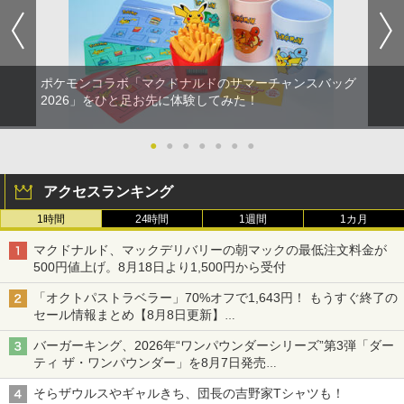
ポケモンコラボ「マクドナルドのサマーチャンスバッグ
2026」をひと足お先に体験してみた！
●
●
●
●
●
●
●
アクセスランキング
1時間
24時間
1週間
1カ月
マクドナルド、マックデリバリーの朝マックの最低注文料金が
500円値上げ。8月18日より1,500円から受付
「オクトパストラベラー」70%オフで1,643円！ もうすぐ終了の
セール情報まとめ【8月8日更新】
ニンテンドーeショップでは「大神 絶景版」が67%オフで990円
バーガーキング、2026年“ワンパウンダーシリーズ”第3弾「ダー
ティ ザ・ワンパウンダー」を8月7日発売
「特製ガーリックマヨソース」を使用した超大型チーズバーガー
そらザウルスやギャルきち、団長の吉野家Tシャツも！