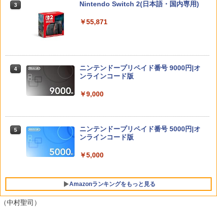
￥4,950
Nintendo Switch 2(日本語・国内専用)
3
あり】【スイッチ2対応ケースあり】 Ni
ntendo Switch 2 Switch2 ケース 有機E
PRO FREAK V2 KURENAI ( フリーク +
3
￥55,871
L シンプル 名入れ 名前入れ 本体 スイッ
ゴムキャップ ) ショートタイプ 凸型 プ
チ ライト 任天堂 ニンテンドー 保護 カバ
ロフリーク PS5 PS4 NSpro FPS 高さ調
Thunderbolt Fantasy 東離劍遊紀4 4(完
4
ー 入れ物 コンパクト 収納
節 profreek バージョン2 nintendo swit
全生産限定版)【Blu-ray】 [ 鳥海浩輔 ]
ch プロコン対応【定形外郵便のみ送料
無料】Playstation 5特許取得済み 日本
￥2,980
￥6,436
製 しまリス堂
ニンテンドープリペイド番号 9000円|オ
4
ンラインコード版
￥3,490
【7週連続1位】inklink公式 Switch / Sw
4
￥9,000
itch2 コントローラー 最新モデル 最新フ
「劇場版 あの日見た花の名前を僕達はま
5
ァームウェア プロコン プロコン2 プロコ
だ知らない。」4K Ultra HD Blu-ray(通
ントローラー スイッチ2 スイッチ Switc
グランツーリスモ7 PS5版
4
常版)【4K ULTRA HD】 [ 超平和バスタ
h コントローラー ワイヤレスコントロー
ニンテンドープリペイド番号 5000円|オ
ーズ ]
5
ラー 連射機能 ワイヤレス switch2コン
￥3,779
ンラインコード版
トローラ Switch2コントローラー
￥6,658
￥5,000
￥2,960
Amazonランキングをもっと見る
【特典】真・三國無双2 with 猛将伝 Re
5
【特典】テイルズ オブ エターニア リマ
mastered PS5版(【早期購入封入特
5
スター Switch2版(【早期購入特典】超
典】「赤兎鐙『真・三國無双2』レトロ
（中村聖司）
冒険お役立ちセット)
スタイル」DLC)