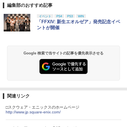
編集部のおすすめ記事
PlayStation 5 デジタル・エディション
【純正品】Xbox ワイヤレス コントロー
【Amazon.co.jp限定】劇場版モノノ怪
￥3,722
￥6,358
1
1
1
日本語専用 Console Language: Japan
ラー + USB-C® ケーブル
第三章 蛇神 (Amazon.co.jp限定オリジ
ese only (CFI-2200B01)
ナル三方背収納ケース付きコレクション)
イベント
PS4
PS3
WIN
(オリジナル特典:オリジナル巾着＋メー
￥8,300
「FFXIV: 新生エオルゼア」発売記念イベ
カー特典:【坤と離】二振りの剣、十翼よ
￥55,000
ントが開催
り来たる！スタジオ描き下ろしイラスト
ボード付) [Blu-ray]
【純正品】Xbox ワイヤレス コントロー
2
￥10,780
Beast of Reincarnation -PS5 【特典】
ラー (ロボット ホワイト)
2
プロダクトコード 封入
Google 検索で当サイトの記事を優先表示させる
￥7,681
￥7,286
劇場版「鬼滅の刃」無限城編 第一章 猗
2
窩座再来 通常版 [Blu-ray]
【純正品】Xbox ワイヤレス コントロー
3
￥3,982
ラー (カーボンブラック)
【純正品】ディスクドライブ(CFI-ZDD1
3
J) PlayStation 5
￥8,020
関連リンク
￥11,849
劇場版「鬼滅の刃」無限城編 第一章 猗
3
□スクウェア・エニックスのホームページ
窩座再来 通常版 [DVD]
http://www.jp.square-enix.com/
【純正品】Xbox 充電式バッテリー + US
4
B-C ケーブル
￥3,523
【純正品】DualSense ワイヤレスコン
4
トローラー ミッドナイト ブラック(CFI-