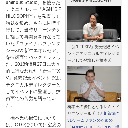
「AGNI'S PHILOSOPHY」
uminous Studio」を使った
テクニカルデモ「AGNI'S P
HILOSOPHY」を発表して
話題を集め、さらに同時平
行して、当時リローンチを
目指して再開発を行なって
いた「ファイナルファンタ
「新生FFXIV」発売記念イベ
ジーXIV: 新生エオルゼア」
ントにテクニカルディレクタ
を技術面でバックアップし
ーとして登壇した橋本氏
た。2013年8月27日に大々
的に行なわれた「新生FFXI
V」発売記念イベントでは、
テクニカルディレクターと
してイベントに登壇し、技
術面での苦労を語ってい
た。
橋本氏の後任となるレミ・ド
リアンクール氏（
西川善司の
橋本氏の後任について
3Dゲームファンのための
は、CTOについては空席の
「AGNI'S PHILOSOPHY」講