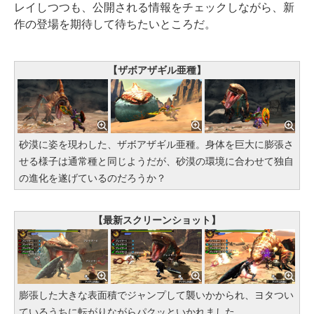
レイしつつも、公開される情報をチェックしながら、新
作の登場を期待して待ちたいところだ。
【ザボアザギル亜種】
砂漠に姿を現わした、ザボアザギル亜種。身体を巨大に膨張さ
せる様子は通常種と同じようだが、砂漠の環境に合わせて独自
の進化を遂げているのだろうか？
【最新スクリーンショット】
膨張した大きな表面積でジャンプして襲いかかられ、ヨタつい
ているうちに転がりながらパクッといかれました……