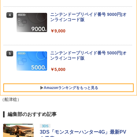
スプラトゥーン レイダース
4
【楽天ブックス限定特典+特典】空の軌
4
跡 the 2nd PS5版(DLCチラシ：NEOブ
ニンテンドープリペイド番号 9000円|オ
￥6,507
4
レイサー・アガット+【早期購入外付特
ンラインコード版
典】DLCチラシ)
【中古】エースコンバット04 シャッター
5
ドスカイ
￥9,000
￥7,480
￥592
【特典】ファイナルファンタジー レゾナ
5
ンス Switch2版(【初回封入特典】魔導
ニンテンドープリペイド番号 5000円|オ
5
船＆かけだし騎士の応援パック・かけだ
【特典】鬼武者 Way of the Sword(【初
ンラインコード版
5
し騎士のスタートダッシュパック)
回購入封入特典】プロダクトコード)
￥5,000
￥6,910
￥7,641
Amazonランキングをもっと見る
（船津稔）
編集部のおすすめ記事
PlayStation 5 デジタル・エディション
【純正品】Xbox ワイヤレス コントロー
劇場版「鬼滅の刃」無限城編 第一章 猗
1
1
1
日本語専用 Console Language: Japan
ラー + USB-C® ケーブル
窩座再来 通常版 [Blu-ray]
ese only (CFI-2200B01)
3DS
￥8,300
￥3,982
3DS「モンスターハンター4G」最新PV
￥55,000