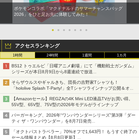
ポケモンコラボ「マクドナルドのサマーチャンスバッグ
2026」をひと足お先に体験してみた！
●
●
●
●
●
●
●
アクセスランキング
1時間
24時間
1週間
1カ月
BS12 トゥエルビ「日曜アニメ劇場」にて「機動戦士ガンダム」
シリーズが本日8月9日から8週連続で放送
初回は「機動戦士ガンダム【HDリマスター版】」
そらザウルスやギャルきち、団長の吉野家Tシャツも！
「hololive Splash T-Party!」全Tシャツラインナップ公開＆オン
ライン販売開始
【Amazonセール】REGZAの4K Mini LED液晶TVがお買い得。
55V型、65V型、75V型の2026年モデルがラインナップ
バーガーキング、2026年“ワンパウンダーシリーズ”第3弾「ダー
ティ ザ・ワンパウンダー」を8月7日発売
「特製ガーリックマヨソース」を使用した超大型チーズバーガー
「オクトパストラベラー」70%オフで1,643円！ もうすぐ終了の
セール情報まとめ【8月8日更新】