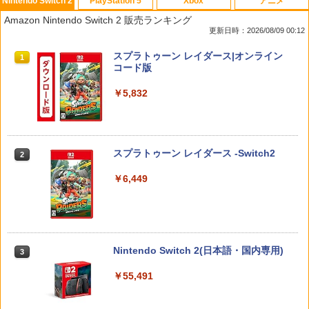
Nintendo Switch 2
PlayStation 5
Xbox
アニメ
【中古】Switch2 たまごっちのプチプチ
アンサー PS5コントローラ用 プレイアッ
【中古】ぷよぷよ通 決定盤
1
1
1
Amazon Nintendo Switch 2 販売ランキング
おみせっち おまちど−さま！ Nintend
プボタンセット(ブラック)(ANS-PSV003
更新日時：2026/08/09 00:12
o Switch2 Edition (ニンテンドース
BK) 取り寄せ商品【期間数量限定】
￥358
イッチ2)
スプラトゥーン レイダース|オンライン
1
￥1,049
コード版
￥4,744
￥5,832
【中古】アイドルマスター アニメ & G4
2
U!パック VOL.8
【8/4-11 当店P5倍!&マラソン!】PS5 縦
2
[Switch 2] Star Fox (スターフォックス)
置き スタンド 転倒防止 地震対策 傷付き
2
￥410
（ダウンロード版）※4,000ポイントま
防止 放熱改善 簡単取り付け Ps5 Slim/P
でご利用可 ■
s5 Pro/Ps5 対応 プレイステーション5 P
スプラトゥーン レイダース -Switch2
2
layStation 5
￥5,480
￥6,449
￥1,698
【中古】グランツーリスモ4
3
￥470
【中古】Switch2 ドンキーコング バナ
3
ンザ (ニンテンドースイッチ2)
アストロボット
3
Nintendo Switch 2(日本語・国内専用)
3
￥6,213
￥4,968
【中古】I.Q FINAL
4
￥55,491
￥476