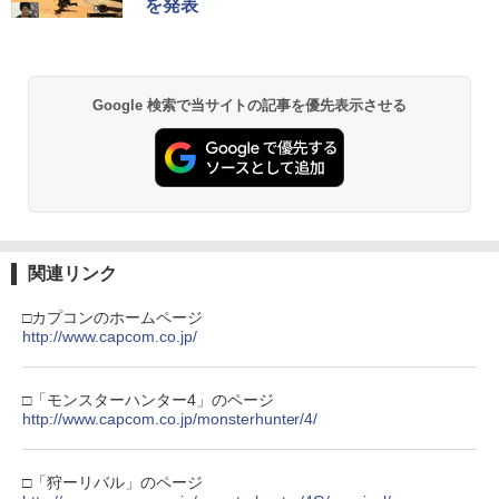
を発表
【純正品】Xbox ワイヤレス コントロー
2
劇場版「鬼滅の刃」無限城編 第一章 猗
Beast of Reincarnation -PS5 【特典】
ラー (ロボット ホワイト)
2
2
窩座再来 通常版 [DVD]
プロダクトコード 封入
Google 検索で当サイトの記事を優先表示させる
￥7,681
￥3,523
￥7,286
【純正品】Xbox ワイヤレス コントロー
3
ラー (カーボンブラック)
【Amazon.co.jp限定】劇場版モノノ怪
【純正品】ディスクドライブ(CFI-ZDD1
3
3
第三章 蛇神 (Amazon.co.jp限定オリジ
J) PlayStation 5
￥8,020
ナル三方背収納ケース付きコレクション)
関連リンク
(オリジナル特典:オリジナル巾着＋メー
￥11,980
カー特典:【坤と離】二振りの剣、十翼よ
□カプコンのホームページ
り来たる！スタジオ描き下ろしイラスト
http://www.capcom.co.jp/
【純正品】Xbox 充電式バッテリー + US
4
ボード付) [Blu-ray]
B-C ケーブル
【純正品】DualSense ワイヤレスコン
4
￥10,780
トローラー ミッドナイト ブラック(CFI-
□「モンスターハンター4」のページ
￥2,618
ZCT2J01)
http://www.capcom.co.jp/monsterhunter/4/
￥10,737
劇場版「鬼滅の刃」無限城編 第一章 猗
4
□「狩ーリバル」のページ
窩座再来 完全生産限定版 [Blu-ray]
【国内正規品】Thrustmaster スラスト