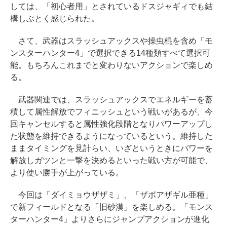
しては、「初心者用」とされているドスジャギィでも結
構しぶとく感じられた。
さて、武器はスラッシュアックスや操虫棍を含め「モ
ンスターハンター4」で選択できる14種類すべて選択可
能。もちろんこれまでと変わりないアクションで楽しめ
る。
武器関連では、スラッシュアックスでエネルギーを蓄
積して属性解放でフィニッシュという戦いがあるが、今
回キャンセルすると属性強化段階となりパワーアップし
た状態を維持できるようになっているという。維持した
ままタイミングを見計らい、いざというときにパワーを
解放しガツンと一撃を決めるといった戦い方が可能で、
より使い勝手が上がっている。
今回は「ダイミョウザザミ」、「ザボアザギル亜種」
で新フィールドとなる「旧砂漠」を楽しめる。「モンス
ターハンター4」よりさらにジャンプアクションが進化