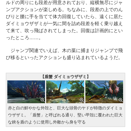
ルドの周りにも段差が用意されており、縦横無尽にジャ
ンプアクションが楽しめる。ちなみに、段差の上でのん
びりと腰に手を当てて体力回復していたら、遠くに居た
ダイミョウザザミが一気に間を詰め段差を軽く乗り越え
て来て、吹っ飛ばされてしまった。回復は計画的にとい
ったところ……。
ジャンプ関連でいえば、木の葉に捕まりジャンプで飛
び移るといったアクションも盛り込まれているようだ。
【盾蟹 ダイミョウザザミ】
赤と白の鮮やかな外殻と、巨大な頭骨のヤドが特徴のダイミョ
ウザザミ。「盾蟹」と呼ばれる通り、堅い甲殻に覆われた巨大
な鋏を盾のように使用し外敵から身を守る