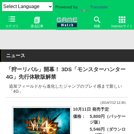
Powered by
Translate
カテゴリ
過去記事
検索
Impressサイト
ニュース
「狩ーリバル」開幕！ 3DS「モンスターハンター
4G」先行体験版解禁
追加フィールドから進化したジャンプのプレイ感まで新しい
「4G」
（2014/7/12 12:30）
10月11日 発売予定
価格：
5,800円（パッケー
ジ版）
5,546円（ダウンロ