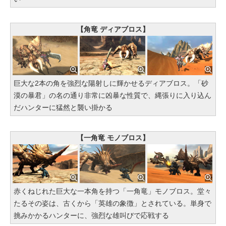
【角竜 ディアブロス】
巨大な2本の角を強烈な陽射しに輝かせるディアブロス。「砂
漠の暴君」の名の通り非常に凶暴な性質で、縄張りに入り込ん
だハンターに猛然と襲い掛かる
【一角竜 モノブロス】
赤くねじれた巨大な一本角を持つ「一角竜」モノブロス。堂々
たるその姿は、古くから「英雄の象徴」とされている。単身で
挑みかかるハンターに、強烈な雄叫びで応戦する