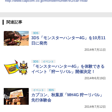
http://www.capcom.co.jp/monsterhunter/4G/car-rival/
5
マスター TH8S シフター - PC、PS4、P
￥8,698
【純正品】DualSense ワイヤレスコン
S5、PS5 Pro、Xbox One、Xbox Serie
5
トローラー(CFI-ZCT2J)
s X|S 対応の高精度 H パターン シフター
￥10,737
￥14,141
関連記事
『映画 ラブライブ！蓮ノ空女学院スクー
5
ルアイドルクラブ Bloom Garden Part
3DS
y』Blu-ray（特装限定版）
3DS「モンスターハンター4G」を10月11
日に発売
￥8,589
2014年7月11日
3DS
イベント
「モンスターハンター4G」を体験できる
イベント「狩ーリバル」開催決定！
2014年6月19日
イベント
3DS
カプコン、秋葉原「MH4G 狩ーリバル」
先行体験会
2014年7月12日