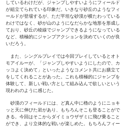
しているわけだが、ジャンプしやすいようにフィールド
が組立てられている印象だ。いきなり砂丘のようなフィ
ールドが登場するが、ただ平坦な砂漠が横たわっている
わけではなく、砂が山のようになだらかな地形を形成し
ており、砂丘の稜線でジャンプできるようになっている
など、積極的にジャンプアクションを決めていくのが良
いだろう。
また、シングルプレイでは今回プレイしているとオト
モアイルーが、「ジャンプしやすいようにしたので、カ
ッコよく決めて」といったようなコメント共にお膳立て
をしてくれることがあった。これも積極的にジャンプを
体験して、新しい戦い方として組み込んで欲しいという
現われのように感じた。
砂漠のフィールドには、ど真ん中に櫓のようにニョキ
ッと天に伸びた岩があり、もちろんそこも登ることがで
きる。今回はそこからダイミョウザザミに飛び乗ること
ができ、より立体的な戦いが楽しめた。もちろんフィー