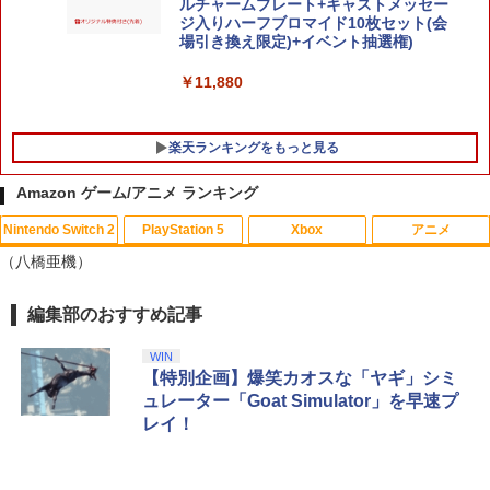
￥1,380
ルチャームプレート+キャストメッセー
ジ入りハーフブロマイド10枚セット(会
￥4,290
場引き換え限定)+イベント抽選権)
￥11,880
楽天ランキングをもっと見る
Amazon ゲーム/アニメ ランキング
Nintendo Switch 2
PlayStation 5
Xbox
アニメ
（八橋亜機）
編集部のおすすめ記事
スプラトゥーン レイダース|オンライン
PlayStation 5 デジタル・エディション
Xbox プリペイドカード 10,000円 デジ
劇場版「鬼滅の刃」無限城編 第一章 猗
1
1
1
1
コード版
日本語専用 Console Language: Japan
タルコード 【旧 Xbox ギフトカード】
窩座再来 通常版 [Blu-ray]
ese only (CFI-2200B01)
[オンラインコード]
WIN
￥5,832
￥3,964
【特別企画】爆笑カオスな「ヤギ」シミ
￥55,000
￥10,000
ュレーター「Goat Simulator」を早速プ
レイ！
スプラトゥーン レイダース -Switch2
劇場版「鬼滅の刃」無限城編 第一章 猗
Beast of Reincarnation -PS5 【特典】
Xbox プリペイドカード 1,000円 デジタ
2
2
2
2