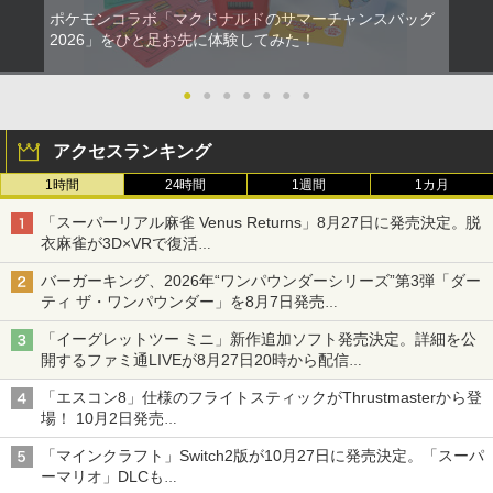
ポケモンコラボ「マクドナルドのサマーチャンスバッグ
2026」をひと足お先に体験してみた！
●
●
●
●
●
●
●
アクセスランキング
1時間
24時間
1週間
1カ月
「スーパーリアル麻雀 Venus Returns」8月27日に発売決定。脱
衣麻雀が3D×VRで復活
発売から2週間は20%オフになるセールが実施
バーガーキング、2026年“ワンパウンダーシリーズ”第3弾「ダー
ティ ザ・ワンパウンダー」を8月7日発売
「特製ガーリックマヨソース」を使用した超大型チーズバーガー
「イーグレットツー ミニ」新作追加ソフト発売決定。詳細を公
開するファミ通LIVEが8月27日20時から配信
シリーズ累計100タイトルへ
「エスコン8」仕様のフライトスティックがThrustmasterから登
場！ 10月2日発売
ジョイスティックに振動機能を搭載。予約受付も開始
「マインクラフト」Switch2版が10月27日に発売決定。「スーパ
ーマリオ」DLCも