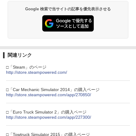
窩座再来 通常版 [DVD]
プロダクトコード 封入
ルコード 【旧 Xbox ギフトカード】 [オ
ンラインコード]
￥6,455
Google 検索で当サイトの記事を優先表示させる
￥3,523
￥7,286
￥1,000
Nintendo Switch 2(日本語・国内専用)
劇場版「鬼滅の刃」無限城編 第一章 猗
【純正品】ディスクドライブ(CFI-ZDD1
3
3
【純正品】Xbox ワイヤレス コントロー
3
3
窩座再来 完全生産限定版 [Blu-ray]
J) PlayStation 5
ラー + USB-C® ケーブル
￥55,603
￥8,698
￥11,849
関連リンク
￥8,300
□「Steam」のページ
http://store.steampowered.com/
【純正品】DualSense ワイヤレスコン
Xbox プリペイドカード 5,000円 デジタ
ニンテンドープリペイド番号 9000円|オ
4
4
4
『映画 ラブライブ！蓮ノ空女学院スクー
4
トローラー ミッドナイト ブラック(CFI-
ルコード 【旧 Xbox ギフトカード】 [オ
ンラインコード版
ルアイドルクラブ Bloom Garden Part
ZCT2J01)
ンラインコード]
□「Car Mechanic Simulator 2014」の購入ページ
y』Blu-ray（特装限定版）
￥9,000
http://store.steampowered.com/app/270850/
￥10,737
￥5,000
￥8,589
□「Euro Truck Simulator 2」の購入ページ
ニンテンドープリペイド番号 5000円|オ
http://store.steampowered.com/app/227300/
5
【純正品】DualSense ワイヤレスコン
【純正品】Xbox ワイヤレス コントロー
ンラインコード版
5
5
劇場版「鬼滅の刃」無限城編 第一章 猗
5
トローラー(CFI-ZCT2J)
ラー (ロボット ホワイト)
窩座再来 完全生産限定版 [DVD]
￥5,000
□「Towtruck Simulator 2015」の購入ページ