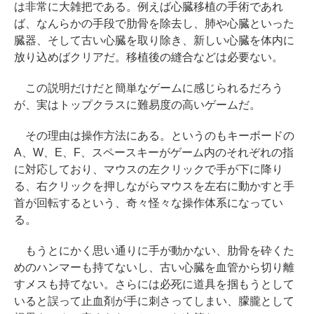
は非常に大雑把である。例えば心臓移植の手術であれ
ば、なんらかの手段で肋骨を除去し、肺や心臓といった
臓器、そして古い心臓を取り除き、新しい心臓を体内に
放り込めばクリアだ。移植後の縫合などは必要ない。
この説明だけだと簡単なゲームに感じられるだろう
が、実はトップクラスに難易度の高いゲームだ。
その理由は操作方法にある。というのもキーボードの
A、W、E、F、スペースキーがゲーム内のそれぞれの指
に対応しており、マウスの左クリックで手が下に降り
る、右クリックを押しながらマウスを左右に動かすと手
首が回転するという、奇々怪々な操作体系になってい
る。
もうとにかく思い通りに手が動かない、肋骨を砕くた
めのハンマーも持てないし、古い心臓を血管から切り離
すメスも持てない。さらには必死に道具を掴もうとして
いると誤って止血剤が手に刺さってしまい、朦朧として