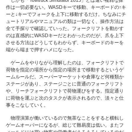
しかも「Towtruck Simulator 2015」とは違い複雑な操
作は一切必要ない。WASDキーで移動、キーボードの↑キ
ーと↓キーでフォークを上下に移動するだけ。ちなみにチ
ュートリアルやマニュアルの類は一切なく、操作方法は
全て手探りで確認していった。フォークリフトを動かす
のは直感的にWASDキーだとわかったのだが、爪を上下
させる方法はどうしてもわからず、キーボードのキーを
端から端まで押すハメになった。
ゲームをやりながら理解したのは、フォークリフトで
荷物を指定の場所から指定の場所まで移動するというゲ
ームルールだ。スーパーマーケットや倉庫など何種類か
ステージがあり、ステージごとに普通のフォークリフト
や、リーチフォークリフトで荷物運びをする。指定通り
に荷物を運ぶと次のタスクが表示されるので、淡々と仕
事をこなしていく。
物理演算が働いているので無茶なことをすると横転し
ゲームオーバーになるが、総じて難易度は低い。またフ