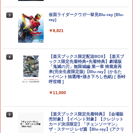
￥2,300
NewスーパーマリオブラザーズWii ノコ
3
仮面ライダークウガ一挙見Blu-ray [Blu-
3
【特典】ドラゴンクエストI＆II Switch
ノコエアホッケー
3
ray]
2版(40周年スライムアクリルチャーム)
￥1,254
￥8,821
【SALE・大幅値下げ・新品・未開封
￥6,986
3
品】モンスターハンターワイルズ PS5 ソ
フト【ポスト投函】 ※特典なし ※セー
ル品のため、返品及び製品保証の対象外
Steam Deck OLED / Steam Deck LCD
4
となります。
＼20%クーポン利用／【Switch1/2代対
ブルーライトカット ガラスフィルム 強
4
【楽天ブックス限定配送BOX】【楽天ブ
4
応】EasySMX Switch 2 コントローラー
化ガラス フィルム 保護フィルム 光沢 全
ックス限定先着特典+先着特典】劇場版
￥2,900
無線接続NFC マクロ編集 繰り返し Swit
面保護 硬度 9H 飛散防止 Valve スチーム
「鬼滅の刃」無限城編 第一章 猗窩座再
ch コントローラー 磁気式交換可能 Easy
デック
来(完全生産限定版)【Blu-ray】(かるた
SMX S10フェイスプレート スイッチ HD
+イベント抽選権+描き下ろし色紙) [ 吾峠
振動 スリープ解除 プロコン 1200mAh T
￥1,298
呼世晴 ]
MR ジョイスティックゲーム コントロー
SONY ソニー PS5 バイオハザード RE:4
4
ゲームソフト 【中古】 22606R69
￥11,000
￥8,999
￥3,000
【楽天ランキング1位入賞】自動タップ
5
機 オートクリッカー 連打装置 USB給電
クリップ式 スマホ自動操作 日本語説明
【楽天ブックス限定先着特典】【会場販
5
スプラトゥーン レイダース BEE-P-AAD
書付き iPhone/Android対応 いいね/ゲ
5
売対象】【イベント対象】【クレジット
LA SW2 任天堂 [Switch2 ソフト]
ーム周回/ライブ/推し活対応 (ホワイト)
カード決済限定】「チェンソーマン」
【新品】PS5 グランド・セフト・オート
5
ザ・ステージ レゼ篇【Blu-ray】(アクリ
V【CERO:Z】【メール便】
￥7,480