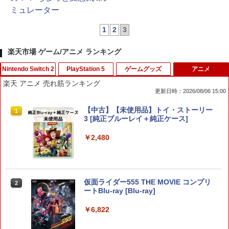
ミュレーター
1
2
3
楽天市場 ゲーム/アニメ ランキング
Nintendo Switch 2
PlayStation 5
ゲームグッズ
アニメ
楽天 アニメ 売れ筋ランキング
更新日時：2026/08/06 15:00
任天堂 【Switch2】スプラトゥーン レイ
【大容量】SILENT HILL f PS5対応 LIP1
【中古】とびだせ どうぶつの森
【中古】【未使用品】トイ・ストーリー
1
1
1
1
ダース [BEE-P-AADLA NSW2 スプラト
708 互換 バッテリー【PSE基準検品】ワ
3 [純正ブルーレイ＋純正ケース]
ゥ-ン レイダ-ス]
イヤレスコントローラー SONY対応 ロワ
￥725
ジャパン アストロボット Destiny 2
￥2,480
￥6,740
￥1,780
【中古】SIMPLE DSシリーズ Vol.30 TH
仮面ライダー555 THE MOVIE コンプリ
【特典】Nintendo Switch 2 ファイナル
2
2
2
E テーブルゲーム
ートBlu-ray [Blu-ray]
ファンタジー レゾナンス[スクウェア・
【SALE・大幅値下げ・新品・未開封
2
エニックス]【送料無料】《10月予約》
品】明末: ウツロノハネ PS5 ソフト 【ポ
スト投函】 ※特典付属なし ※セール品
￥843
￥6,822
のため、返品及び製品保証の対象外とな
￥6,980
ります。