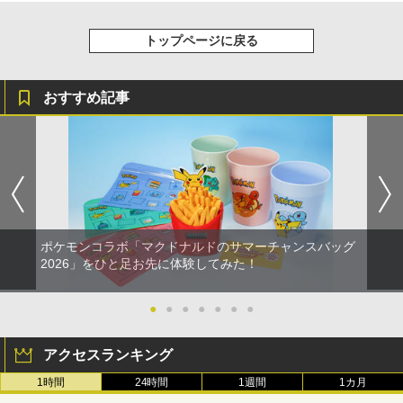
トップページに戻る
おすすめ記事
ポケモンコラボ「マクドナルドのサマーチャンスバッグ
2026」をひと足お先に体験してみた！
●
●
●
●
●
●
●
アクセスランキング
1時間
24時間
1週間
1カ月