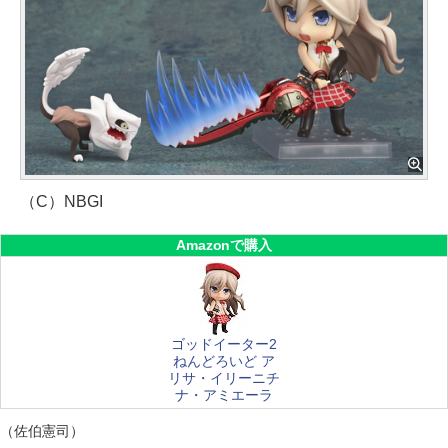
（C）NBGI
Amazonで購入
ゴッドイーター2
ねんどろいど ア
リサ・イリーニチ
ナ・アミエーラ
（佐伯憲司）