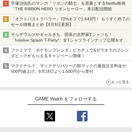
手塚治虫氏のマンガ「リボンの騎士」を原案とするNetflix映画
「THE RIBBON HERO リボンヒーロー」本日配信開始
「オクトパストラベラー」70%オフで1,643円！ もうすぐ終了の
セール情報まとめ【8月8日更新】
ニンテンドーeショップでは「大神 絶景版」が67%オフで990円
そらザウルスやギャルきち、団長の吉野家Tシャツも！
「hololive Splash T-Party!」全Tシャツラインナップ公開＆オン
ライン販売開始
ファミマで「ポケモンフレンダ」ピカチュウ&ゼラオラのフレン
ダピックがもらえるキャンペーン開催！
マクドナルド、マックデリバリーの朝マックの最低注文料金が
500円値上げ。8月18日より1,500円から受付
もっと見る
GAME Watch をフォローする