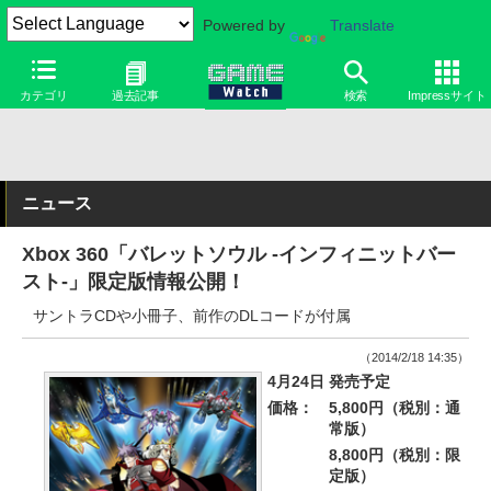
Powered by
Translate
カテゴリ
過去記事
検索
Impressサイト
ニュース
Xbox 360「バレットソウル -インフィニットバー
スト-」限定版情報公開！
サントラCDや小冊子、前作のDLコードが付属
（2014/2/18 14:35）
4月24日 発売予定
価格：
5,800円（税別：通
常版）
8,800円（税別：限
定版）