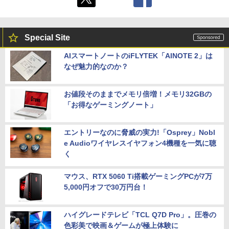
Special Site
AIスマートノートのiFLYTEK「AINOTE 2」は
なぜ魅力的なのか？
お値段そのままでメモリ倍増！メモリ32GBの
「お得なゲーミングノート」
エントリーなのに脅威の実力!「Osprey」Nobl
e Audioワイヤレスイヤフォン4機種を一気に聴
く
マウス、RTX 5060 Ti搭載ゲーミングPCが7万
5,000円オフで30万円台！
ハイグレードテレビ「TCL Q7D Pro」。圧巻の
色彩美で映画＆ゲームが極上体験に