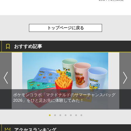
トップページに戻る
おすすめ記事
ポケモンコラボ「マクドナルドのサマーチャンスバッグ
2026」をひと足お先に体験してみた！
●
●
●
●
●
●
●
アクセスランキング