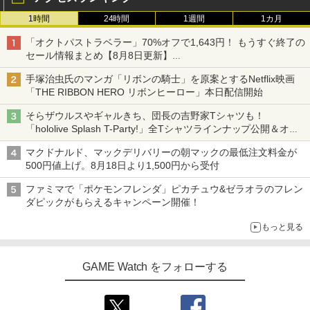
1時間
24時間
1週間
1カ月
「オクトパストラベラー」70%オフで1,643円！ もうすぐ終了の
セール情報まとめ【8月8日更新】
ニンテンドーeショップでは「大神 絶景版」が67%オフで990円
手塚治虫氏のマンガ「リボンの騎士」を原案とするNetflix映画
「THE RIBBON HERO リボンヒーロー」本日配信開始
そらザウルスやギャルきち、団長の吉野家Tシャツも！
「hololive Splash T-Party!」全Tシャツラインナップ公開＆オン
ライン販売開始
マクドナルド、マックデリバリーの朝マックの最低注文料金が
500円値上げ。8月18日より1,500円から受付
ファミマで「ポケモンフレンダ」ピカチュウ&ゼラオラのフレン
ダピックがもらえるキャンペーン開催！
もっと見る
GAME Watch をフォローする