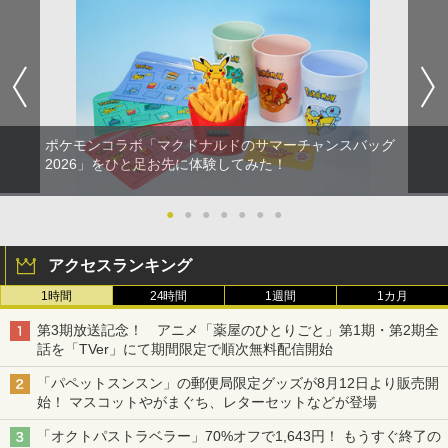
ポケモンコラボ「マクドナルドのサマーチャンスバッグ
2026」をひと足お先に体験してみた！
●
●
●
●
●
●
●
アクセスランキング
1時間
24時間
1週間
1カ月
第3期放送記念！ アニメ「薬屋のひとりごと」第1期・第2期全
話を「TVer」にて期間限定で順次無料配信開始
「パペットスンスン」の郵便局限定グッズが8月12日より販売開
始！ マスコットやがまぐち、レターセットなどが登場
「オクトパストラベラー」70%オフで1,643円！ もうすぐ終了の