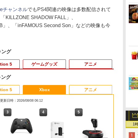
ubeチャンネル
でもPS4関連の映像は多数配信されて
ILLZONE SHADOW FALL」、
B」、「inFAMOUS Second Son」などの映像も今
キング
tion 5
ゲームグッズ
アニメ
キング
3
3
4
3
3
4
5
6
1
1
1
tion 5
Xbox
アニメ
更新日時：2026/08/08 06:12
3
3
3
4
4
4
5
5
5
6
6
6
1
hrome (モノ
典】グランド・セフト・オートVI
天ブックス限定配送パック】【楽
任天堂 【Switch2】ゼ
【中古】アイドルマスター
【特典】ほの暮しの
PlayStation5 Pro
ラブライブ！スーパースター!! Liella!
【中古】ブルーブレイカーバ
SanDisk サンディスク
任天堂 【Swit
【新品】PS5 De
【中古】PlaySt
【中古】【Bl
版
ードインボックス版、配送日：2026
ックス限定グッズ+楽天ブックス限
ルダの伝説 ブレス オブ
アニメ&G4U!パック VOL.5 -
庭 switch2版(【初回
First Generation LoveLive!＆Special
ースト微笑を貴方と
microSD Express
Nintendo Sw
シャルエディ
Camera【
巻 / 神山健
￥137,979