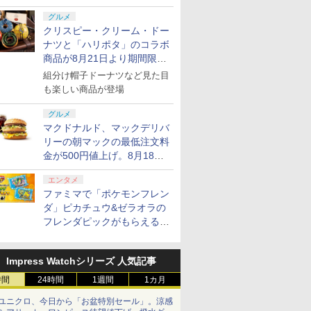
グルメ
クリスピー・クリーム・ドー
ナツと「ハリポタ」のコラボ
商品が8月21日より期間限定
で発売
組分け帽子ドーナツなど見た目
も楽しい商品が登場
グルメ
マクドナルド、マックデリバ
リーの朝マックの最低注文料
金が500円値上げ。8月18日
より1,500円から受付
エンタメ
ファミマで「ポケモンフレン
7
2
2
2
8
3
3
3
9
4
ダ」ピカチュウ&ゼラオラの
フレンダピックがもらえるキ
ャンペーン開催！
7
7
7
8
8
8
9
9
9
10
10
10
Impress Watchシリーズ 人気記事
時間
24時間
1週間
1カ月
ch2】
ad by Daylight スペ
ation
u−ray】東のエデン 第2
【任天堂純正品】Nintendo
【中古】Monochrome (モノ
【特典】グランド・セフト・オートVI
【楽天ブックス限定配送パック】【楽
【新品】Nintendo Switch2
【中古】アイドルマスター
PlayStation5 Pro
ラブライブ！スーパースター!! 
Samsung micro
【中古】ブルー
itch 2 Proコン
ション 公式日本版
メーカー生産終
治【監督】
ユニクロ、今日から「お盆特別セール」。涼感
Switch 2 Proコントローラー
クローム) 通常版
(コードインボックス版、配送日：2026
天ブックス限定グッズ+楽天ブックス限
ソフト スプラトゥーン レイ
アニメ&G4U!パック VOL.5 -
First Generation LoveLi
Card 256GB for
ースト微笑を貴
￥137,979