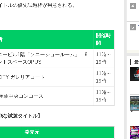
タイトルの優先試遊枠が用意される。
開催時
所
間
ニービル1階「ソニーショールーム」、8
11時～
ントスペースOPUS
19時
最
11時～
ITY ガレリアコート
19時
11時～
古屋駅中央コンコース
19時
能な試遊タイトル】
発売元