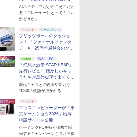
る“AI活用の信念”とは？【講
AIネイティブだからこそこだわ
演レポート】
る「プレーヤーにとって面白い
かどうか」
イベント
ゲームグッズ
ブリッツボールのクッショ
ン！ 「ファイナルファンタ
ジーX」25周年展覧会のグッ
ズ情報が公開
Android
iOS
PC
「幻想水滸伝 STAR LEAP」
先行レビュー 懐かしいキャ
ラたちが意外な形で出てくる
シリーズ完全新作！
歴代キャラとの再会や新たな
108星の物語が描かれる
イベント
マウスコンピューターが「東
京ゲームショウ2026」出展
特設サイトを公開
ゲーミングPCを特別価格で販
売するキャンペーンも同時開催