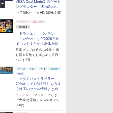
VESA Dual Mode対応ゲーミ
ングモニター「UltraGear
27G850A-B」がお買い得！
4K/240Hz・フルHD/480Hz対応
イベント
エンタメ
【特集】
「ドラクエ」「ポケモン」
「ちいかわ」など2026年夏
イベントまとめ【夏休み特
集】
限定グッズは見逃し厳禁！ 推
し活や家族でも楽しめる注目イ
ベント8選
セール
PS5
PS4
Switch2
WIN
「オクトパストラベラー」
70%オフで1,643円！ もうす
ぐ終了のセール情報まとめ
【8月8日更新】
ニンテンドーeショップでは
「大神 絶景版」が67%オフで
990円