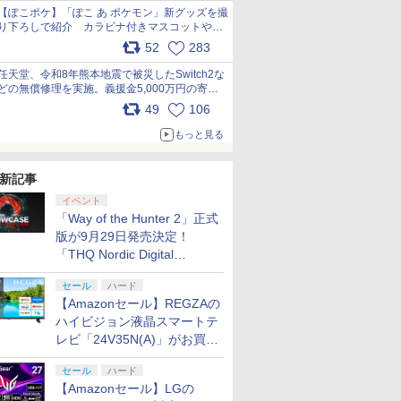
【ぽこポケ】「ぽこ あ ポケモン」新グッズを撮
り下ろしで紹介 カラビナ付きマスコットやス
クエアポーチが仲間入り
52
283
pic.x.com/XmVAgBxaW5
任天堂、令和8年熊本地震で被災したSwitch2な
どの無償修理を実施。義援金5,000万円の寄付
も発表 pic.x.com/BAYsMfUfUC
49
106
もっと見る
新記事
イベント
「Way of the Hunter 2」正式
版が9月29日発売決定！
「THQ Nordic Digital
Showcase 2026」まとめ
セール
ハード
【Amazonセール】REGZAの
ハイビジョン液晶スマートテ
レビ「24V35N(A)」がお買い
得！
セール
ハード
【Amazonセール】LGの