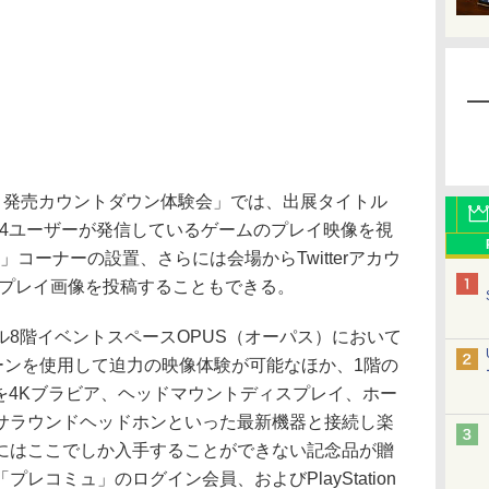
4!-2.22-』発売カウントダウン体験会」では、出展タイトル
S4ユーザーが発信しているゲームのプレイ映像を視
tation」コーナーの設置、さらには会場からTwitterアカウ
直接プレイ画像を投稿することもできる。
8階イベントスペースOPUS（オーパス）において
ーンを使用して迫力の映像体験が可能なほか、1階の
を4Kブラビア、ヘッドマウントディスプレイ、ホー
サラウンドヘッドホンといった最新機器と接続し楽
にはここでしか入手することができない記念品が贈
レコミュ」のログイン会員、およびPlayStation