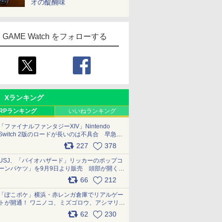
オの醍醐味
GAME Watch をフォローする
Xランキング
RPランキング
いいねランキング
「ファイナルファンタジーXIV」Nintendo
Switch 2版のロードが長いのは不具合 早急に
アップデートできるよう対応中
227
378
pic.x.com/s9S3nRCAGa
USJ、「バイオハザード」リッカーのポップコ
ーンバケツ」を9月9日より販売 頭部が開く仕
組み。味は恐怖を堪のう「味噌フレーバー」
66
212
pic.x.com/81MuXGahVM
「ぽこポケ」横浜・赤レンガ倉庫でリアルゲー
トが開通！ ワニノコ、ミズゴロウ、アシマリ登
場シーンをレポート pic.x.com/LDgEByVl6D
62
230