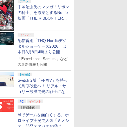
アニメ
手塚治虫氏のマンガ「リボン
の騎士」を原案とするNetflix
映画「THE RIBBON HERO
リボンヒーロー」本日配信開
始
イベント
配信番組「THQ Nordicデジ
タルショーケース2026」は
本日8月8日4時より公開！
「Expeditions: Samurai」など
の最新情報を公開
Switch2
Switch 2版「FFXIV」を持っ
て鳥取砂丘へ！ リアル・サ
ゴリー砂漠で光の戦士になっ
てみた
PC
イベント
【特別企画】
AIでゲームを面白くする。ホ
ロライブ実況で人気「ミメシ
ス」開発スタジオが掲げ