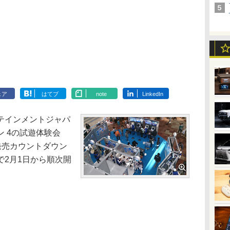
ェア
はてブ
note
LinkedIn
テインメントジャパ
 4の試遊体験会
.22-』発売カウントダウン
で2月1日から順次開