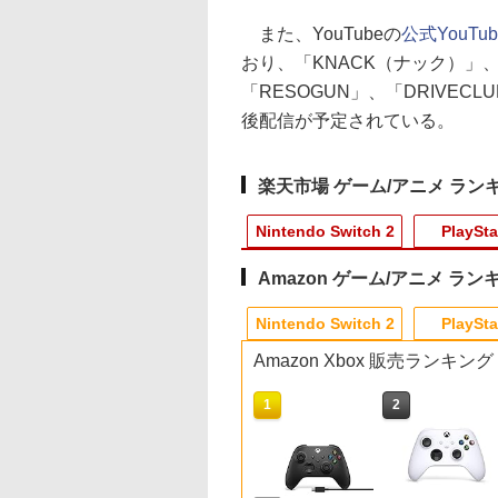
また、YouTubeの
公式YouT
おり、「KNACK（ナック）」、「K
「RESOGUN」、「DRIVECLU
後配信が予定されている。
楽天市場 ゲーム/アニメ ラン
Nintendo Switch 2
PlaySta
Amazon ゲーム/アニメ ラン
3
3
9
4
1
1
1
1
2
2
2
2
Nintendo Switch 2
PlaySta
Amazon Xbox 販売ランキング
10
10
10
1
1
1
2
2
2
I
楽
o Switch2
ルマスター
PlayStation5 Pro
ラブライブ！スーパースター!! Liella!
Samsung microSD Express
【中古】ブルーブレイカーバ
Switch2 保護フィルム
【新品】PS5 Dead by Daylight スペ
【中古】PlayStation
【中古】【Blu−ray】東のエデン 第2
【特典】
【中古】Monoc
【特
【楽
26
ス限
ゥーン レイ
ク VOL.5 -
First Generation LoveLive!＆Special
Card 256GB for Nintendo
ースト微笑を貴方と
スイッチ2 保護フィル
シャルエディション 公式日本版
Camera【メーカー生産終
巻 / 神山健治【監督】
STEINS;GATE
クローム) 通常
(コ
天ブ
￥137,979