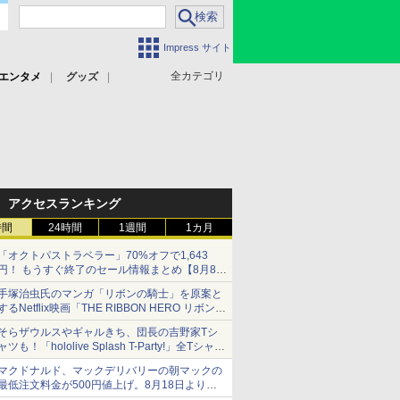
Impress サイト
全カテゴリ
エンタメ
グッズ
アクセスランキング
時間
24時間
1週間
1カ月
「オクトパストラベラー」70%オフで1,643
円！ もうすぐ終了のセール情報まとめ【8月8日
更新】
手塚治虫氏のマンガ「リボンの騎士」を原案と
ニンテンドーeショップでは「大神 絶景版」が
するNetflix映画「THE RIBBON HERO リボンヒ
67%オフで990円
ーロー」本日配信開始
そらザウルスやギャルきち、団長の吉野家Tシ
ャツも！「hololive Splash T-Party!」全Tシャツ
ラインナップ公開＆オンライン販売開始
マクドナルド、マックデリバリーの朝マックの
最低注文料金が500円値上げ。8月18日より
1,500円から受付