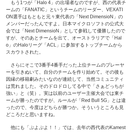
もう1つが「Halo 4」の出場者なのですが、西の代表チ
ームの「FANATIC」というチームのリーダー、VEXATI
ON選手はもともと元々東代表の「Next DimensioN」の
メンバーだったんですよ。日本マイクロソフトの公式大
会では「Next DimensioN」として参戦して優勝したので
すが、そのあとチームを出て、オーストラリアで「Hal
o」のHaloリーグ「ACL」に参加するトップチームから
スカウトされた。
さらにそこで3番手4番手だった上位チームのプレーヤ
ーを引きぬいて、自分のチームを作り始めて。その後も
因縁の移籍劇みたいなのが連続して、当然コミュニティ
は荒れました。そのドロドロしてる中で「さぁどっちが
強い」と（笑）。実は以前のユーザー主催大会では東チ
ームが勝ったのですが、ルールが「Red Bull 5G」とは違
ったので、今度はどちらが勝つか。そういうところも見
どころだと思いますね。
他にも「ぷよぷよ！！」では、去年の西代表のKamest