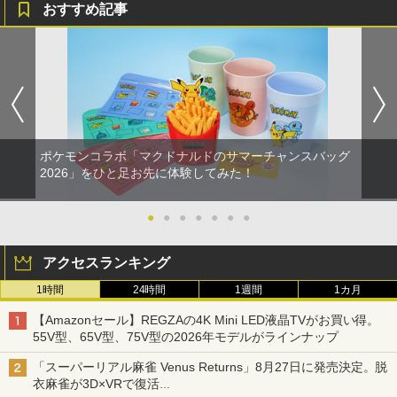
おすすめ記事
ポケモンコラボ「マクドナルドのサマーチャンスバッグ
2026」をひと足お先に体験してみた！
●
●
●
●
●
●
●
アクセスランキング
1時間
24時間
1週間
1カ月
【Amazonセール】REGZAの4K Mini LED液晶TVがお買い得。
55V型、65V型、75V型の2026年モデルがラインナップ
「スーパーリアル麻雀 Venus Returns」8月27日に発売決定。脱
衣麻雀が3D×VRで復活