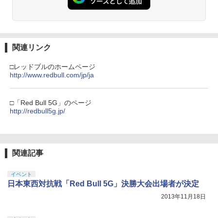
窩座再来 通常版 [Blu-ray]
￥3,964
【純正品】Xbox ワイヤレス コントロー
3
【純正品】ディスクドライブ(CFI-ZDD1
ラー (ロボット ホワイト)
3
J) PlayStation 5
関連リンク
￥7,681
￥11,849
劇場版「鬼滅の刃」無限城編 第一章 猗
3
□レッドブルのホームページ
窩座再来 通常版 [DVD]
http://www.redbull.com/jp/ja
【純正品】Xbox 充電式バッテリー + US
4
￥3,523
【純正品】DualSense ワイヤレスコン
B-C ケーブル
4
トローラー ミッドナイト ブラック(CFI-
□「Red Bull 5G」のページ
ZCT2J01)
http://redbull5g.jp/
￥2,618
￥10,737
劇場版「鬼滅の刃」無限城編 第一章 猗
4
窩座再来 完全生産限定版 [Blu-ray]
関連記事
【純正品】Xbox ワイヤレス コントロー
5
￥8,698
【純正品】DualSense ワイヤレスコン
ラー (カーボンブラック)
5
トローラー(CFI-ZCT2J)
イベント
￥8,020
日本東西対抗戦「Red Bull 5G」決勝大会出場者が決定
￥10,737
2013年11月18日
【Amazon.co.jp限定】劇場版モノノ怪
5
第三章 蛇神 (オリジナル特典:オリジナル