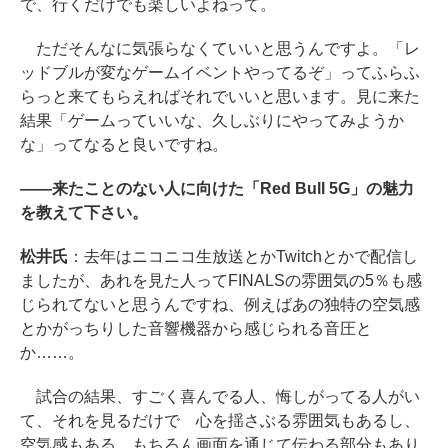
で、行くだけでも楽しいよねって。
ただそんなに気張らなくていいと思うんですよ。「レ
ッドブルが変なゲームイベントやってるぞ」ってふらふ
らっと来てもらえればそれでいいと思います。見に来た
結果「ゲームっていいな、久しぶりにやってみようか
な」ってなると良いですね。
――来たことのない人に向けた「Red Bull 5G」の魅力
を教えて下さい。
松井氏
：去年はニコニコ生放送とかTwitchとかで配信し
ましたが、あれを見た人ってFINALSの雰囲気の5％も感
じられてないと思うんですね、例えばあの独特の空気感
とかがっちりした音響機器から感じられる音圧と
か……。
試合の結果、すごく喜んでる人、悔しがってる人がい
て、それを見るだけで 心を揺さぶる雰囲気もあるし、
空気感もある。もちろん画面を通じて伝わる部分もあり