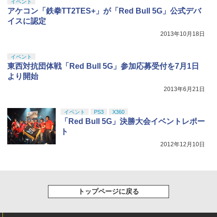
巾着＋メーカー特典:【坤と離】二振りの
イベント
剣、十翼より来たる！スタジオ描き下ろ
アケコン「鉄拳TT2TES+」が「Red Bull 5G」公式デバ
しイラストボード付) [DVD]
イスに認定
￥8,800
2013年10月18日
イベント
東西対抗団体戦「Red Bull 5G」参加応募受付を7月1日
より開始
2013年6月21日
イベント
PS3
X360
「Red Bull 5G」決勝大会イベントレポー
ト
2012年12月10日
トップページに戻る