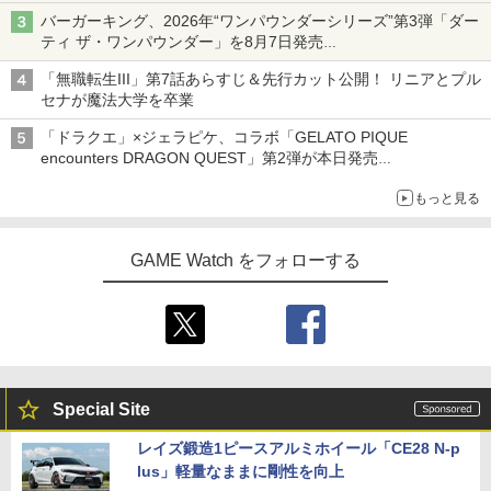
発売から2週間は20%オフになるセールが実施
バーガーキング、2026年“ワンパウンダーシリーズ”第3弾「ダー
ティ ザ・ワンパウンダー」を8月7日発売
「特製ガーリックマヨソース」を使用した超大型チーズバーガー
「無職転生III」第7話あらすじ＆先行カット公開！ リニアとプル
セナが魔法大学を卒業
「ドラクエ」×ジェラピケ、コラボ「GELATO PIQUE
encounters DRAGON QUEST」第2弾が本日発売
アイスカップに入ったスライムやわたぼう、ベビーサタンなどが
もっと見る
オリジナルアートで登場
GAME Watch をフォローする
Special Site
レイズ鍛造1ピースアルミホイール「CE28 N-p
lus」軽量なままに剛性を向上