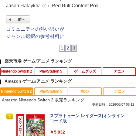
Jason Halayko/（c）Red Bull Content Pool
前へ
コミュニティの熱い思いが
ジャンル選択の参考材料に
1
2
3
楽天市場 ゲーム/アニメ ランキング
Nintendo Switch 2
PlayStation 5
ゲームグッズ
アニメ
Amazon ゲーム/アニメ ランキング
Nintendo Switch 2
PlayStation 5
Xbox
アニメ
スプラトゥーン レイダース
[メール便OK]【新品】【PS5】MotoGP
【中古】 ソニーミュージックマーケティ
1
1
1
Amazon Nintendo Switch 2 販売ランキング
24［PS5版］[在庫品]
ング ひだまりスケッチ× 1 完全生産限定
更新日時：2026/08/07 06:12
版 / アニプレックス [Blu-ray]【メール便
￥6,507
送料無料】【最短翌日配達対応】
￥920
スプラトゥーン レイダース|オンライン
1
コード版
￥296
￥5,832