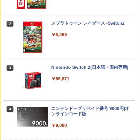
【当店独自で＋P10倍★要エントリー】
【中古】Stellar Bladeソフト:プレイス
2
2
【中古】[Switch2] ぽこ あ ポケモン(20
テーション5ソフト／アクション・ゲー
劇場版「鬼滅の刃」無限城編 第一章 猗
2
260305)
ム
窩座再来(通常版)【Blu-ray】 [ 吾峠呼世
晴 ]
スプラトゥーン レイダース -Switch2
2
￥6,580
￥4,690
￥3,960
￥6,455
任天堂 スプラトゥーン レイダース【Swi
【あみあみ限定特典】【特典】PS5 機動
3
3
tch 2】 BEEPAADLA [BEEPAADLA]
警察パトレイバー the Case Files[グッ
【楽天ブックス限定連動購入特典+楽天
3
ドスマイルカンパニー]《08月予約》
ブックス限定先着特典+他】ゴールデン
カムイ 第十六巻(初回限定版)【Blu-ra
￥6,720
Nintendo Switch 2(日本語・国内専用)
3
y】(キャラファインボード+キャスト複
￥5,970
製サイン入り複製原画セット+原作者・
￥55,871
野田サトル描き下ろし最終章OP／ED絵
コンテ+他) [ 野田サトル ]
任天堂 【Switch2】ゼルダの伝説 ブレス
(PS5)Beast of Reincarnation(新品)(封
4
4
オブ ザ ワイルド Nintendo Switch 2 Ed
￥8,580
入特典付き)
ition [NXS-P-AAAAH NSW2 ゼルダノデ
ンセツ ブレス オブ ザ ワイルド]
ニンテンドープリペイド番号 9000円|オ
￥8,190
4
ンラインコード版
￥7,710
【楽天ブックス限定配送BOX】【楽天ブ
4
ックス限定先着特典+先着特典】劇場版
￥9,000
「鬼滅の刃」無限城編 第一章 猗窩座再
来(完全生産限定版)【Blu-ray】(かるた
【初回特典】グランド・セフト・オート
5