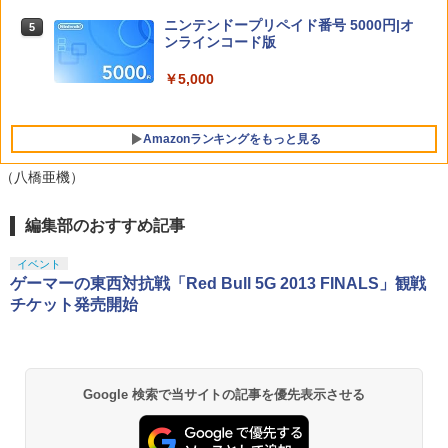
+イベント抽選権+描き下ろし色紙) [ 吾峠
ぽこ あ ポケモン
VI [PS5ソフト] (コードインボックス版、
5
呼世晴 ]
配送日：2026年11月12日～、プレイ開
ニンテンドープリペイド番号 5000円|オ
5
始日：2026年11月19日) 【初回購入封入
￥7,880
ンラインコード版
特典】：ヴィンテージ・バイスシティパ
￥11,000
ック
￥5,000
￥9,800
BLEACH 千年血戦篇 4 (完全生産限定版)
5
Amazonランキングをもっと見る
【Blu-ray】 [ 久保帯人 ]
（八橋亜機）
￥17,160
編集部のおすすめ記事
PlayStation 5 デジタル・エディション
【純正品】Xbox ワイヤレス コントロー
【Amazon.co.jp限定】劇場版モノノ怪
1
1
1
日本語専用 Console Language: Japan
ラー + USB-C® ケーブル
第三章 蛇神 (Amazon.co.jp限定オリジ
ese only (CFI-2200B01)
ナル三方背収納ケース付きコレクション)
イベント
(オリジナル特典:オリジナル巾着＋メー
￥8,300
ゲーマーの東西対抗戦「Red Bull 5G 2013 FINALS」観戦
カー特典:【坤と離】二振りの剣、十翼よ
￥55,000
チケット発売開始
り来たる！スタジオ描き下ろしイラスト
ボード付) [Blu-ray]
Xbox プリペイドカード 5,000円 デジタ
2
￥10,780
Beast of Reincarnation -PS5 【特典】
ルコード 【旧 Xbox ギフトカード】 [オ
2
プロダクトコード 封入
ンラインコード]
Google 検索で当サイトの記事を優先表示させる
￥7,286
￥5,000
劇場版「鬼滅の刃」無限城編 第一章 猗
2