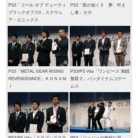
PS3「コール オブ デューティ
PS3「龍が如く５ 夢、叶え
ブラックオプスII」スクウェ
し者」セガ
ア・エニックス
PS3「METAL GEAR RISING
PS3/PS Vita「ワンピース 海賊
REVENGEANCE」ＫＯＮＡＭ
無双２」バンダイナムコゲー
Ｉ
ムス
PS3/PS Vita「ドラゴンズクラ
PS3「ジョジョの奇妙な冒