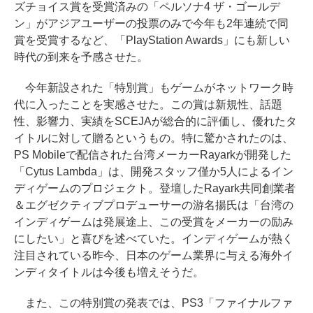
ズチョイス賞を受賞済みの「ペルソナ4 ザ・ゴールデ
ン」がアジアユーザーの投票のみで今年も2年連続で同
賞を受賞するなど、「PlayStation Awards」にも新しい
時代の到来を予感させた。
今年新設された「特別賞」もゲームがネットワーク時
代に入ったことを実感させた。この賞は新規性、話題
性、影響力、実績をSCEJAが総合的に評価し、優れたタ
イトルに対して贈るというもの。特に驚かされたのは、
PS Mobileで配信された台湾メーカーRayarkが開発した
「Cytus Lambda」は、開発スタッフ僅か5人によるイン
ディゲームのプロジェクト。登壇したRayark共同創業者
＆エグゼクティブプロデューサーの游名揚氏は「台湾の
インディゲームは発展途上、この受賞をメーカーの励み
にしたい」と喜びを述べていた。インディゲームが熱く
注目されている昨今、日本のゲーム業界に与える海外イ
ンディタイトルは今後も増えそうだ。
また、この特別賞の発表では、PS3「ファイナルファ