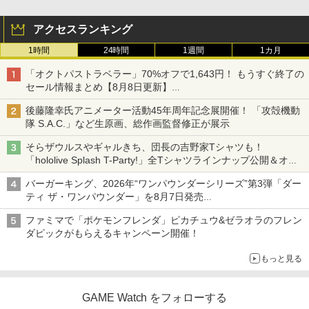
アクセスランキング
1時間
24時間
1週間
1カ月
「オクトパストラベラー」70%オフで1,643円！ もうすぐ終了の
セール情報まとめ【8月8日更新】
ニンテンドーeショップでは「大神 絶景版」が67%オフで990円
後藤隆幸氏アニメーター活動45年周年記念展開催！ 「攻殻機動
隊 S.A.C.」など生原画、総作画監督修正が展示
そらザウルスやギャルきち、団長の吉野家Tシャツも！
「hololive Splash T-Party!」全Tシャツラインナップ公開＆オン
ライン販売開始
バーガーキング、2026年“ワンパウンダーシリーズ”第3弾「ダー
ティ ザ・ワンパウンダー」を8月7日発売
「特製ガーリックマヨソース」を使用した超大型チーズバーガー
ファミマで「ポケモンフレンダ」ピカチュウ&ゼラオラのフレン
ダピックがもらえるキャンペーン開催！
もっと見る
GAME Watch をフォローする