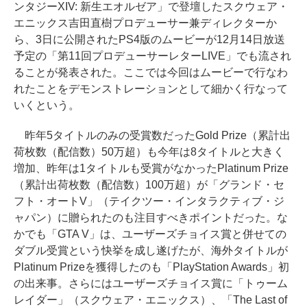
ンタジーXIV: 新生エオルゼア」で登壇したスクウェア・
エニックス吉田直樹プロデューサー兼ディレクターか
ら、3日に公開されたPS4版のムービーが12月14日放送
予定の「第11回プロデューサーレターLIVE」でも流され
ることが発表された。ここでは今回はムービーで行なわ
れたことをデモンストレーションとして細かく行なって
いくという。
昨年5タイトルのみの受賞数だったGold Prize（累計出
荷枚数（配信数）50万超）も今年は8タイトルと大きく
増加、昨年は1タイトルも受賞がなかったPlatinum Prize
（累計出荷枚数（配信数）100万超）が「グランド・セ
フト・オートV」（テイクツー・インタラクティブ・ジ
ャパン）に贈られたのも注目すべきポイントだった。な
かでも「GTA V」は、ユーザーズチョイス賞と併せての
ダブル受賞という快挙を成し遂げたが、海外タイトルが
Platinum Prizeを獲得したのも「PlayStation Awards」初
の出来事。さらにはユーザーズチョイス賞に「トゥーム
レイダー」（スクウェア・エニックス）、「The Last of