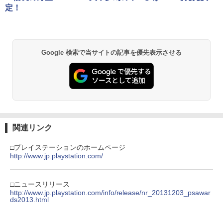
定！
【純正品】Xbox ワイヤレス コントロー
2
劇場版「鬼滅の刃」無限城編 第一章 猗
ラー (ロボット ホワイト)
2
窩座再来 通常版 [DVD]
Google 検索で当サイトの記事を優先表示させる
￥7,681
￥3,523
【純正品】Xbox ワイヤレス コントロー
3
ラー (カーボンブラック)
【Amazon.co.jp限定】劇場版モノノ怪
3
第三章 蛇神 (Amazon.co.jp限定オリジ
￥8,020
ナル三方背収納ケース付きコレクション)
関連リンク
(オリジナル特典:オリジナル巾着＋メー
カー特典:【坤と離】二振りの剣、十翼よ
□プレイステーションのホームページ
り来たる！スタジオ描き下ろしイラスト
http://www.jp.playstation.com/
【純正品】Xbox 充電式バッテリー + US
4
ボード付) [Blu-ray]
B-C ケーブル
￥10,780
□ニュースリリース
￥2,618
http://www.jp.playstation.com/info/release/nr_20131203_psawar
ds2013.html
劇場版「鬼滅の刃」無限城編 第一章 猗
4