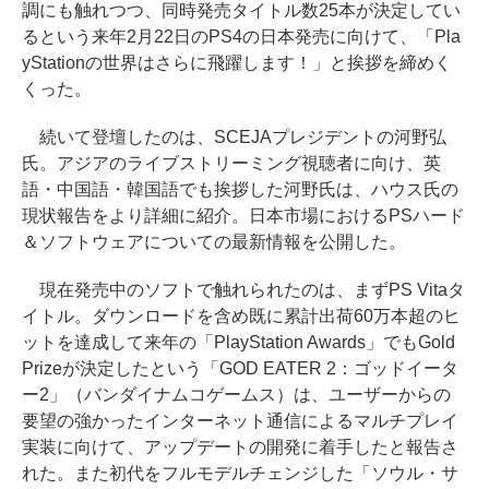
調にも触れつつ、同時発売タイトル数25本が決定してい
るという来年2月22日のPS4の日本発売に向けて、「Pla
yStationの世界はさらに飛躍します！」と挨拶を締めく
くった。
続いて登壇したのは、SCEJAプレジデントの河野弘
氏。アジアのライブストリーミング視聴者に向け、英
語・中国語・韓国語でも挨拶した河野氏は、ハウス氏の
現状報告をより詳細に紹介。日本市場におけるPSハード
＆ソフトウェアについての最新情報を公開した。
現在発売中のソフトで触れられたのは、まずPS Vitaタ
イトル。ダウンロードを含め既に累計出荷60万本超のヒ
ットを達成して来年の「PlayStation Awards」でもGold
Prizeが決定したという「GOD EATER 2：ゴッドイータ
ー2」（バンダイナムコゲームス）は、ユーザーからの
要望の強かったインターネット通信によるマルチプレイ
実装に向けて、アップデートの開発に着手したと報告さ
れた。また初代をフルモデルチェンジした「ソウル・サ