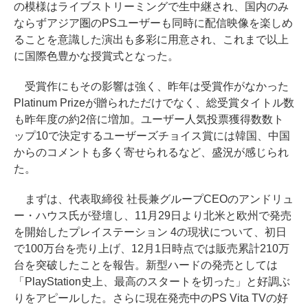
の模様はライブストリーミングで生中継され、国内のみ
ならずアジア圏のPSユーザーも同時に配信映像を楽しめ
ることを意識した演出も多彩に用意され、これまで以上
に国際色豊かな授賞式となった。
受賞作にもその影響は強く、昨年は受賞作がなかった
Platinum Prizeが贈られただけでなく、総受賞タイトル数
も昨年度の約2倍に増加。ユーザー人気投票獲得数数ト
ップ10で決定するユーザーズチョイス賞には韓国、中国
からのコメントも多く寄せられるなど、盛況が感じられ
た。
まずは、代表取締役 社長兼グループCEOのアンドリュ
ー・ハウス氏が登壇し、11月29日より北米と欧州で発売
を開始したプレイステーション 4の現状について、初日
で100万台を売り上げ、12月1日時点では販売累計210万
台を突破したことを報告。新型ハードの発売としては
「PlayStation史上、最高のスタートを切った」と好調ぶ
りをアピールした。さらに現在発売中のPS Vita TVの好