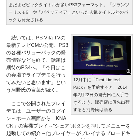
まだまだビックタイトルが多いPS3フォーマット。「グランツ
ーリスモ6」や「パペッティア」といった人気タイトルとのパ
ックも発売される
続いては、PS Vita TVの
最新テレビCMの公開、PS3
の各種バリューパックの発
売情報などを経て、話題は
期待のPS4へ。「今日はこ
の会場でライブデモを行っ
12月中に「First Limited
てみたいと思います」とい
Pack」を予約すると、2014
う河野氏の言葉が続く。
年2月22日の発売日に入手で
きるよう、販売店に優先出荷
ここで公開されたプレイ
すると河野氏は語る
デモは、ユーザーのログイ
ン～ホーム画面から「KNA
CK」の実機プレイ～“シェア”ボタンを押してメニューを
起動しての紹介～他プレイヤーがプレイするブロードキ