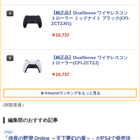
ャルエディション 公式日本版【CERO:
サマーウォーズ ブルーレイ blu-ray 劇場
4
Z】【メール便】
MAGES. 【Joshinオリジナル特典付】
版 北米版 最新盤 アニメ ブルーレイ 細田
4
【Switch2】STEINS;GATE RE:BOOT
【純正品】DualSense ワイヤレスコン
守 summer wars BD USA正規品 海外版
ニンテンドープリペイド番号 9000円|オ
4
4
（シュタインズゲート リブート） 通常
￥3,220
[Switch] Nintendo Switch Online + 追
トローラー ミッドナイト ブラック(CFI-
日本語 英語 他言語 Summer Wars
ンラインコード版
4
版 [BEE-P-AB55A NSW2 シュタインズ
加パック個人プラン12か月（365日間）
ZCT2J01)
ゲ-ト リブ-ト ツウジョウ]
利用券 （ダウンロード版） ※1,000ポ
￥5,500
￥9,000
イントまでご利用可
￥10,737
￥7,290
【当店独自で＋P10倍★要エントリー】
4
￥5,900
【中古】[PS5] ファンタジーライフi グル
グルの竜と時をぬすむ少女 レベルファイ
シュタインズ・ゲート コンプリート シ
ニンテンドープリペイド番号 5000円|オ
5
5
ブ(20250522)
【純正品】DualSense ワイヤレスコン
リーズ ブルーレイ 全話 Steins Gate : T
ンラインコード版
5
龍の国 ルーンファクトリー Nintendo S
トローラー(CFI-ZCT2J)
he Complete Series STEINS;GATE シ
5
witch 2 Edition
￥3,980
TAITO TAS-L-001 アーケードメモリー
ュタインズゲート blu-ray Steins ; Gate
5
￥5,000
ズVOL.1 Lite [イーグレットツー ミニ用
全話 廉価版 日本語 英語 正規品 シュタイ
￥10,737
ソフト]
ンズ ゲート ブルーレイ コンプリート シ
￥7,458
リーズ リージョン B
￥6,580
●【中古】 クレールオブスキュール：エ
5
Amazonランキングをもっと見る
クスペディション33 PS5 【CERO Z(18
￥5,500
才以上対象)】
（阿部美香）
￥5,010
編集部のおすすめ記事
【純正品】Xbox ワイヤレス コントロー
劇場版「鬼滅の刃」無限城編 第一章 猗
1
1
ラー + USB-C® ケーブル
窩座再来 通常版 [Blu-ray]
PS4
￥8,300
￥3,982
「信長の野望 Online ～天下夢幻の章～」がPS4で発売決