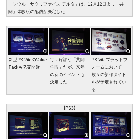
「ソウル・サクリファイス デルタ」は、12月12日より「共
闘」体験版の配信が決定した
新型PS VitaのValue
毎回好評な「共闘
PS Vitaプラットフ
Packも発売間近
学園」だが、来年
ォームにおいて
の春のイベントも
数々の新作タイト
決定した
ルが予定されてい
る
【PS3】