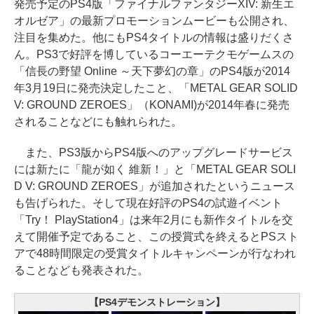
発売予定のPS4版「ファイナルファンタジーXIV: 新生エ
オルゼア」の最新プロモーションムービーも公開され、
注目を集めた。他にもPS4タイトルの情報は盛りだくさ
ん。PS3で好評を博しているコーエーテクモゲームスの
「信長の野望 Online ～天下夢幻の章」のPS4版が2014
年3月19日に発売決定したこと、「METAL GEAR SOLID
V: GROUND ZEROES」（KONAMI)が2014年春に発売
されることなどにも触れられた。
また、PS3版からPS4版へのアップグレードサービス
には新たに「龍が如く 維新！」と「METAL GEAR SOLI
D V: GROUND ZEROES」が追加されたというニュース
も告げられた。そして現在好評のPS4の試遊イベント
「Try！ PlayStation4」は来年2月にも新作タイトルを交
えて開催予定であること、この授賞式を終えるとPSスト
アで48時間限定の受賞タイトルキャンペーンが行なわれ
ることなども発表された。
【PS4デモンストレーション】