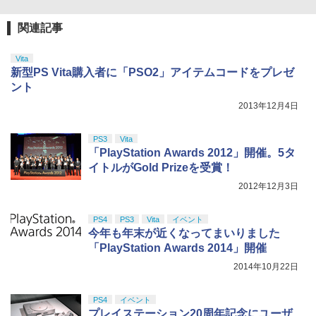
窩座再来 完全生産限定版 [Blu-ray]
【国内正規品】Thrustmaster スラスト
5
マスター TH8S シフター - PC、PS4、P
￥8,698
関連記事
S5、PS5 Pro、Xbox One、Xbox Serie
s X|S 対応の高精度 H パターン シフター
Vita
￥14,141
新型PS Vita購入者に「PSO2」アイテムコードをプレゼ
ント
【Amazon.co.jp限定】劇場版モノノ怪
5
第三章 蛇神 (オリジナル特典:オリジナル
2013年12月4日
巾着＋メーカー特典:【坤と離】二振りの
剣、十翼より来たる！スタジオ描き下ろ
しイラストボード付) [DVD]
PS3
Vita
「PlayStation Awards 2012」開催。5タ
￥8,800
イトルがGold Prizeを受賞！
2012年12月3日
PS4
PS3
Vita
イベント
今年も年末が近くなってまいりました
「PlayStation Awards 2014」開催
2014年10月22日
PS4
イベント
プレイステーション20周年記念にユーザ