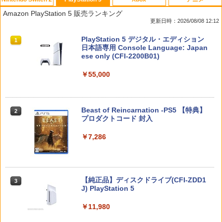
任天堂 【Switch2】ゼノブレイド ディフ
PS5コントローラー用シリコンケース Pl
【中古】ルイージマンション
【中古】【Blu−ray】この世界の片隅
1
1
1
1
Amazon PlayStation 5 販売ランキング
ィニティブ・エディション Nintendo S
ayStation5用 プレイステーション プレ
に ブックレット付 / 片渕須直【監督】
更新日時：2026/08/08 12:12
witch 2 Edition [NXS-P-AUBQB NSW2
ステ5用 シリコンカバー コントローラー
￥864
ゼノブレイド ディフィニティブ エディ
ケース コントローラーカバー 保護カバ
￥1,412
スプラトゥーン レイダース|オンライン
PlayStation 5 デジタル・エディション
ション]
ー 保護ケース DualSense オープン設計
1
1
コード版
日本語専用 Console Language: Japan
人気 オススメ 装着したまま充電可能 白
ese only (CFI-2200B01)
黒赤青 コントローラー用ケース
￥6,810
￥5,832
￥55,000
￥580
【8/11まで！抽選で最大全額ポイントバ
【中古】【Blu−ray】トイ・ストーリー3
2
2
ック】 1ヶ月保証！ 8BitDo USB Wirele
スーパー・セット / リー・アンクリッ
ss Adapter 2 ワイヤレス USBアダプタ
チ【監督】
ヨッシーとフカシギの図鑑
2
ー2 アダプタ スイッチ 8bit Switch Pro
スプラトゥーン レイダース -Switch2
Windows Mac Raspbery Xbox Series
Beast of Reincarnation -PS5 【特典】
2
【楽天1位】【即日発送】PS5 コントロ
￥1,648
2
￥7,021
2
X＆S One コントローラー Bluetoothコ
プロダクトコード 封入
ーラー 充電スタンド ps5 DualSense Ed
ントローラー PS5 PS4
￥6,446
ge コントローラー 充電器 USB給電式 充
電スタンド ソニー プレイステーション5
￥7,286
PlayStation5 コントローラー対応 プレ
￥2,690
【送料無料】劇場版「鬼滅の刃」無限城
3
ステ コントローラー 急速 プレステ5 LE
編 第一章 猗窩座再来(通常版)【Blu-ra
Dライト
FINAL FANTASY X/X-2 HD Remaster
y】/アニメーション[Blu-ray]【返品種別
3
【Switch2】 POT-P-ABPVA
A】
Nintendo Switch 2(日本語・国内専用)
￥1,980
【純正品】ディスクドライブ(CFI-ZDD1
3
【中古】Minecraft (マインクラフト) - S
3
3
J) PlayStation 5
witch
￥7,106
￥4,400
￥55,491
￥11,980
￥2,910
【新品】PS5 Dead by Daylight スペシ
3