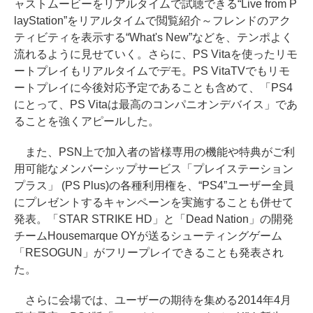
ャストムービーをリアルタイムで試聴できる“Live from P
layStation”をリアルタイムで閲覧紹介～フレンドのアク
ティビティを表示する“What's New”などを、テンポよく
流れるように見せていく。さらに、PS Vitaを使ったリモ
ートプレイもリアルタイムでデモ。PS VitaTVでもリモ
ートプレイに今後対応予定であることも含めて、「PS4
にとって、PS Vitaは最高のコンパニオンデバイス」であ
ることを強くアピールした。
また、PSN上で加入者の皆様専用の機能や特典がご利
用可能なメンバーシップサービス「プレイステーション
プラス」 (PS Plus)の各種利用権を、“PS4”ユーザー全員
にプレゼントするキャンペーンを実施することも併せて
発表。「STAR STRIKE HD」と「Dead Nation」の開発
チームHousemarque OYが送るシューティングゲーム
「RESOGUN」がフリープレイできることも発表され
た。
さらに会場では、ユーザーの期待を集める2014年4月