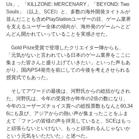
Us」、「KILLZONE: MERCENARY」「BEYOND: Two
Souls」（以上、SCEI）と、多数の海外開発タイトルが
並んだことも含めPlayStationユーザーの目、ゲーム業界
を支えるユーザー全体の傾向が、海外発のゲームへとど
んどん開かれていっていることを実感させた。
Gold Prize受賞で登壇したクリエイター陣からも、
「元気がないと言われている日本のゲーム業界をここに
集まった皆さんと盛り上げていきたい」といった声もあ
がり、国内PS4発売を前にしての今後を考えさせられる
授賞式でもあった。
そしてアワードの最後は、河野氏からの総括がなされ
た。河野氏は、今年の受賞作が昨年の2倍の数になり、
今年のユーザーズチョイス賞への総投票数もなんと60,34
6にも及び、アジアからの熱い声が集まったことをふま
えて「ファンの皆様の声を拝見していると、SCEはもっ
と頑張らないといけない、もっと頑張れるんじゃないか
という元気をいただいた」と述べた。