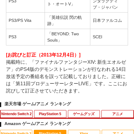
PS3
ンタラクティ
ト・オートV」
ブ・ジャパン
「英雄伝説 閃の軌
PS3/PS Vita
日本ファルコム
跡」
「BEYOND: Two
PS3
SCEI
Souls」
[お詫びと訂正（2013年12月4日）]
掲載時に、「ファイナルファンタジーXIV: 新生エオルゼ
ア」のPS4版のデモンストレーションが行なわれる14日
放送予定の番組名を誤って記載しておりました。正確に
は「第11回プロデューサーレターLIVE」です。ここにお
詫びして訂正させていただきます。
楽天市場 ゲーム/アニメ ランキング
Nintendo Switch 2
PlayStation 5
ゲームグッズ
アニメ
Amazon ゲーム/アニメ ランキング
Nintendo Switch 2
PlayStation 5
Xbox
アニメ