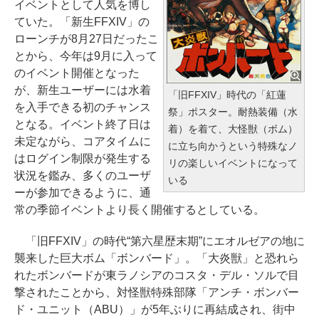
イベントとして人気を博し
ていた。「新生FFXIV」の
ローンチが8月27日だったこ
とから、今年は9月に入って
のイベント開催となった
が、新生ユーザーには水着
「旧FFXIV」時代の「紅蓮
を入手できる初のチャンス
祭」ポスター。耐熱装備（水
となる。イベント終了日は
着）を着て、大怪獣（ボム）
未定ながら、コアタイムに
に立ち向かうという特殊なノ
はログイン制限が発生する
リの楽しいイベントになって
状況を鑑み、多くのユーザ
いる
ーが参加できるように、通
常の季節イベントより長く開催するとしている。
「旧FFXIV」の時代“第六星歴末期”にエオルゼアの地に
襲来した巨大ボム「ボンバード」。「大炎獣」と恐れら
れたボンバードが東ラノシアのコスタ・デル・ソルで目
撃されたことから、対怪獣特殊部隊「アンチ・ボンバー
ド・ユニット（ABU）」が5年ぶりに再結成され、街中