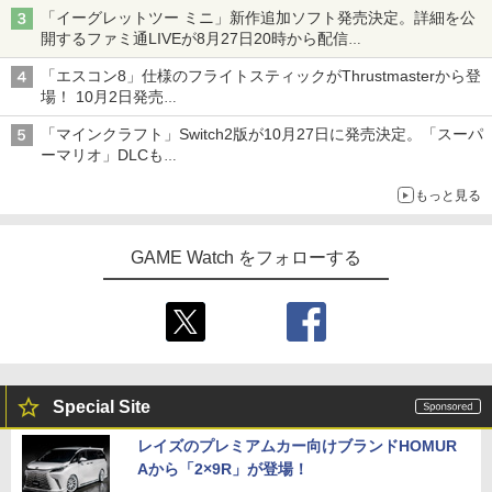
「特製ガーリックマヨソース」を使用した超大型チーズバーガー
「イーグレットツー ミニ」新作追加ソフト発売決定。詳細を公
開するファミ通LIVEが8月27日20時から配信
シリーズ累計100タイトルへ
「エスコン8」仕様のフライトスティックがThrustmasterから登
場！ 10月2日発売
ジョイスティックに振動機能を搭載。予約受付も開始
「マインクラフト」Switch2版が10月27日に発売決定。「スーパ
ーマリオ」DLCも
Switch版からのアップグレードも可能に
もっと見る
GAME Watch をフォローする
Special Site
レイズのプレミアムカー向けブランドHOMUR
Aから「2×9R」が登場！