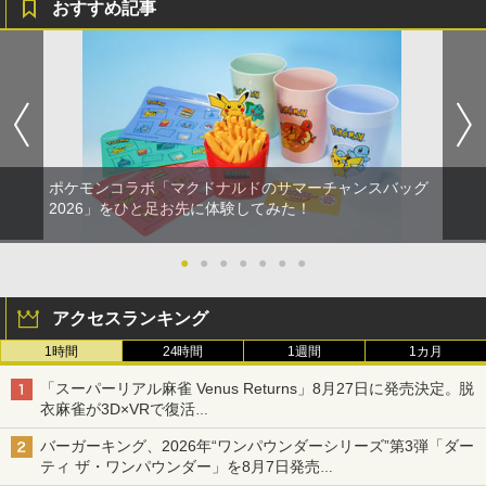
おすすめ記事
ポケモンコラボ「マクドナルドのサマーチャンスバッグ
2026」をひと足お先に体験してみた！
●
●
●
●
●
●
●
アクセスランキング
1時間
24時間
1週間
1カ月
「スーパーリアル麻雀 Venus Returns」8月27日に発売決定。脱
衣麻雀が3D×VRで復活
発売から2週間は20%オフになるセールが実施
バーガーキング、2026年“ワンパウンダーシリーズ”第3弾「ダー
ティ ザ・ワンパウンダー」を8月7日発売