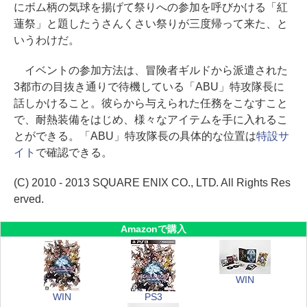
にボム柄の気球を揚げて祭りへの参加を呼びかける「紅
蓮祭」と題したうさんくさい祭りが三度帰って来た、と
いうわけだ。
イベントの参加方法は、冒険者ギルドから派遣された
3都市の目抜き通りで待機している「ABU」特攻隊長に
話しかけること。彼らから与えられた任務をこなすこと
で、耐熱装備をはじめ、様々なアイテムを手に入れるこ
とができる。「ABU」特攻隊長の具体的な位置は
特設サ
イト
で確認できる。
(C) 2010 - 2013 SQUARE ENIX CO., LTD. All Rights Res
erved.
Amazonで購入
WIN
WIN
PS3