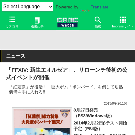
Powered by
Translate
カテゴリ
過去記事
検索
Impressサイト
ニュース
「FFXIV: 新生エオルゼア」、リローンチ後初の公
式イベントが開催
「紅蓮祭」が復活！ 巨大ボム「ボンバード」を倒して耐熱
装備を手に入れろ!!
（2013/9/9 20:10）
8月27日発売
（PS3/Windows版）
2014年2月22日βテスト開始
予定（PS4版）