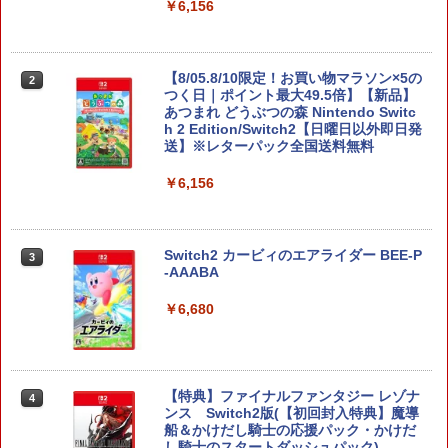
￥6,156
【8/05.8/10限定！お買い物マラソン×5の
2
つく日｜ポイント最大49.5倍】【新品】
あつまれ どうぶつの森 Nintendo Switc
h 2 Edition/Switch2【日曜日以外即日発
送】※レターパック全国送料無料
￥6,156
Switch2 カービィのエアライダー BEE-P
3
-AAABA
￥6,680
【特典】ファイナルファンタジー レゾナ
4
ンス Switch2版(【初回封入特典】魔導
船＆かけだし騎士の応援パック・かけだ
し騎士のスタートダッシュパック)