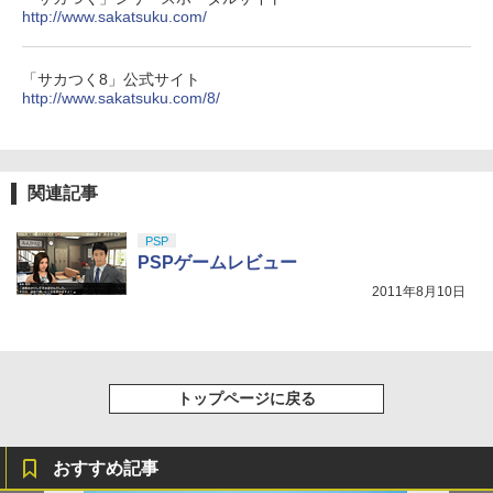
ZCT2J01)
【中古】MOTHER3
￥2,572
http://www.sakatsuku.com/
￥2,618
4
￥9,000
￥10,737
￥5,076
劇場版「鬼滅の刃」無限城編 第一章 猗
4
【新品】【PS5HD】PS5用無線コントロ
「サカつく8」公式サイト
5
窩座再来 完全生産限定版 [Blu-ray]
The Quest of Wonders Parade【Blu-r
ーラー ブラック[在庫品]
http://www.sakatsuku.com/8/
5
ay】
【純正品】Xbox ワイヤレス コントロー
ニンテンドープリペイド番号 5000円|オ
5
5
￥8,698
【純正品】DualSense ワイヤレスコン
ラー (カーボンブラック)
【中古】ドラゴンクエストVII Reimagin
ンラインコード版
5
￥5,930
5
トローラー(CFI-ZCT2J)
ed -Switch
￥3,003
￥8,020
￥5,000
￥10,737
関連記事
￥6,059
【Amazon.co.jp限定】劇場版モノノ怪
5
第三章 蛇神 (オリジナル特典:オリジナル
PSP
巾着＋メーカー特典:【坤と離】二振りの
PSPゲームレビュー
剣、十翼より来たる！スタジオ描き下ろ
2011年8月10日
しイラストボード付) [Blu-ray]
￥9,900
トップページに戻る
おすすめ記事