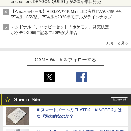
encounters DRAGON QUEST」第2弾が本日発売
アイスカップに入ったスライムやわたぼう、ベビーサタンなどが
【Amazonセール】REGZAの4K Mini LED液晶TVがお買い得。
オリジナルアートで登場
55V型、65V型、75V型の2026年モデルがラインナップ
マクドナルド、ハッピーセット「ポケモン」発売決定！
ポケモン30周年記念で30匹が大集合
もっと見る
GAME Watch をフォローする
Special Site
AIスマートノートのiFLYTEK「AINOTE 2」は
なぜ魅力的なのか？