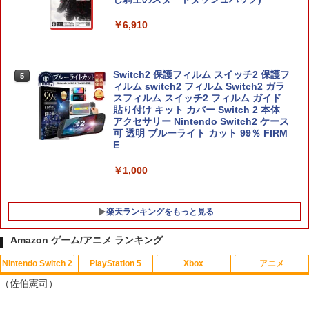
￥6,910
Switch2 保護フィルム スイッチ2 保護フ
5
ィルム switch2 フィルム Switch2 ガラ
スフィルム スイッチ2 フィルム ガイド
貼り付け キット カバー Switch 2 本体
アクセサリー Nintendo Switch2 ケース
可 透明 ブルーライト カット 99％ FIRM
E
￥1,000
楽天ランキングをもっと見る
Amazon ゲーム/アニメ ランキング
Nintendo Switch 2
PlayStation 5
Xbox
アニメ
鬼エイム 橙鬼 ハイグレードモデル FPS
送料無料【BRICK game テトリス
【中古】 バグズ・ライフ [レンタル落ち]
1
1
1
（佐伯憲司）
エイム向上 リング シリコン製 国産 ステ
ビッグ ゲーム機】ゲームウォッチ ゲ
[Blu-ray] [ブルーレイ]
ィック スポンジ PS5 PS4 SWITCH コン
ーム レトロゲーム 景品 粗品 携
トローラー 硬さ3種類 計6個入り
帯 暇つぶし 液晶 高齢者 単純 簡