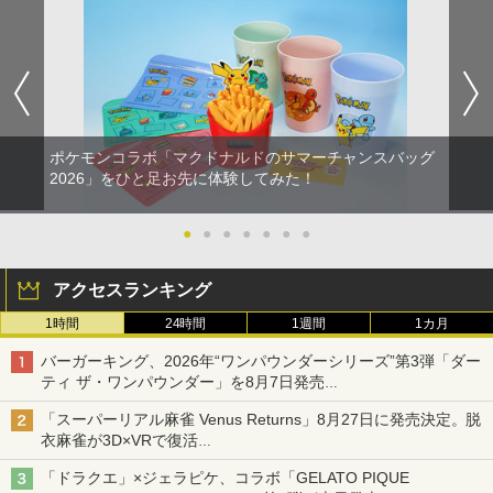
ポケモンコラボ「マクドナルドのサマーチャンスバッグ
2026」をひと足お先に体験してみた！
●
●
●
●
●
●
●
アクセスランキング
1時間
24時間
1週間
1カ月
バーガーキング、2026年“ワンパウンダーシリーズ”第3弾「ダー
ティ ザ・ワンパウンダー」を8月7日発売
「特製ガーリックマヨソース」を使用した超大型チーズバーガー
「スーパーリアル麻雀 Venus Returns」8月27日に発売決定。脱
衣麻雀が3D×VRで復活
発売から2週間は20%オフになるセールが実施
「ドラクエ」×ジェラピケ、コラボ「GELATO PIQUE