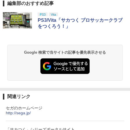
￥1,080
編集部のおすすめ記事
スプラトゥーン レイダース|オンライン
PlayStation 5 デジタル・エディション
【純正品】Xbox ワイヤレス コントロー
【Amazon.co.jp限定】劇場版モノノ怪
単 シンプル 単3電池 ミニゲーム
1
1
1
1
コード版
日本語専用 Console Language: Japan
ラー + USB-C® ケーブル
第三章 蛇神 (Amazon.co.jp限定オリジ
大きい GAME ポータブル ボケ防
￥2,280
ese only (CFI-2200B01)
ナル三方背収納ケース付きコレクション)
止 携帯ゲーム レトロゲーム ブロッ
PS3
Vita
(オリジナル特典:オリジナル巾着＋メー
クくずし
￥5,832
￥8,300
PS3/Vita「サカつく プロサッカークラブ
カー特典:【坤と離】二振りの剣、十翼よ
￥55,000
【中古】 レミーのおいしいレストラン
をつくろう！」
2
り来たる！スタジオ描き下ろしイラスト
￥1,680
[レンタル落ち] [Blu-ray] [ブルーレイ]
JDM：ジャパニーズドリフトマスター
2
ボード付) [Blu-ray]
Xbox プリペイドカード 5,000円 デジタ
￥2,188
2
￥3,388
￥10,780
スプラトゥーン レイダース -Switch2
Beast of Reincarnation -PS5 【特典】
ルコード 【旧 Xbox ギフトカード】 [オ
2
2
プロダクトコード 封入
ンラインコード]
[Switch 2] ぽこ あ ポケモン エキスパン
2
Google 検索で当サイトの記事を優先表示させる
￥6,455
ションパス（ダウンロード版）※3,200
ポイントまでご利用可
￥7,286
￥5,000
劇場版「鬼滅の刃」無限城編 第一章 猗
2
【中古】ファインディング ニモ＋ファイ
3
窩座再来 通常版 [Blu-ray]
￥4,400
ンディング ドリー（2枚セット）ブルー
スーパーボンバーマン コレクション PS5
3
レイディスク〔レンタル落ち〕 レンタル
版
￥3,964
落ち 中古 Blu-ray ブルーレイ
【純正品】Xbox ワイヤレス コントロー
3
Nintendo Switch 2(日本語・国内専用)
【純正品】ディスクドライブ(CFI-ZDD1
3
ラー (ロボット ホワイト)
3
￥4,656
J) PlayStation 5
￥2,429
【中古】 C55D K Apple Lightning USB
3
関連リンク
￥55,603
3 カメラアダプタ
￥7,681
￥11,849
劇場版「鬼滅の刃」無限城編 第一章 猗
3
セガのホームページ
￥4,600
【特典】METAL GEAR SOLID : MASTE
4
窩座再来 通常版 [DVD]
http://sega.jp/
【中古】 モンスターズ インク,モンスタ
R COLLECTION Vol.2 PS5版(【早期購
4
ーズ ユニバーシティ (2巻セット) [レン
入封入特典】DLCチラシ)
【純正品】Xbox 充電式バッテリー + US
4
￥3,523
タル落ち] [Blu-ray] [ブルーレイ]
【純正品】DualSense ワイヤレスコン
B-C ケーブル
ニンテンドープリペイド番号 9000円|オ
4
4
トローラー ミッドナイト ブラック(CFI-
ンラインコード版
「サカつく」シリーズポータルサイト
￥5,742