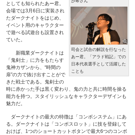
沙希さん
としても知られたあー君。
会場では3月6日に実装され
たダークナイトをはじめ、
イベント用のキャラクター
で遊べる試遊台も設置され
ていた。
司会と試合の解説を行なった
新職業ダークナイトは
あー君。「アラド戦記」での
「鬼剣士」に力をもたらす
日本代表選手として活躍した
鬼神カザンから、“時間の
ことも
扉”の力で抜け出すことがで
きた戦士である。鬼剣士の
時に赤かった手は黒く変わり、鬼の力と共に時間を操る
能力を持つ。スタイリッシュなキャラクターデザインも
魅力だ。
ダークナイトの最大の特徴は「コンボシステム」にあ
る。ダークナイトは「コンボスロット」に技を登録して
おけば、1つのショートカットボタンで最大6つのコンボ