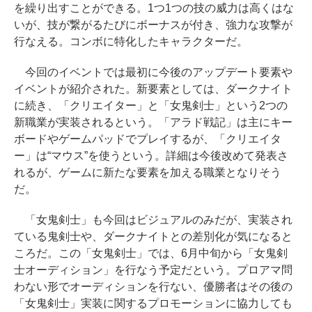
を繰り出すことができる。1つ1つの技の威力は高くはな
いが、技が繋がるたびにボーナスが付き、強力な攻撃が
行なえる。コンボに特化したキャラクターだ。
今回のイベントでは最初に今後のアップデート要素や
イベントが紹介された。新要素としては、ダークナイト
に続き、「クリエイター」と「女鬼剣士」という2つの
新職業が実装されるという。「アラド戦記」は主にキー
ボードやゲームパッドでプレイするが、「クリエイタ
ー」は“マウス”を使うという。詳細は今後改めて発表さ
れるが、ゲームに新たな要素を加える職業となりそう
だ。
「女鬼剣士」も今回はビジュアルのみだが、実装され
ている鬼剣士や、ダークナイトとの差別化が気になると
ころだ。この「女鬼剣士」では、6月中旬から「女鬼剣
士オーディション」を行なう予定だという。プロアマ問
わない形でオーディションを行ない、優勝者はその後の
「女鬼剣士」実装に関するプロモーションに協力しても