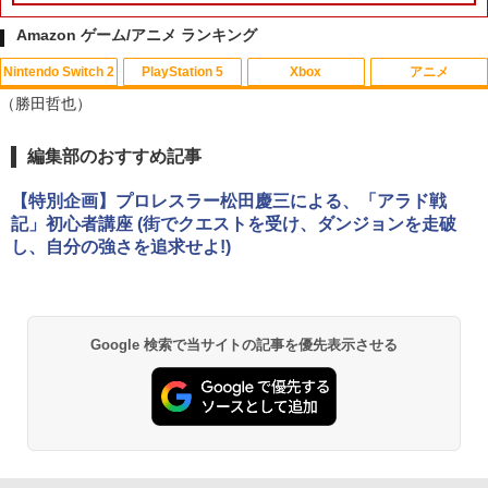
Amazon ゲーム/アニメ ランキング
Nintendo Switch 2
PlayStation 5
Xbox
アニメ
（勝田哲也）
編集部のおすすめ記事
スプラトゥーン レイダース|オンライン
PlayStation 5 デジタル・エディション
【純正品】Xbox ワイヤレス コントロー
劇場版「鬼滅の刃」無限城編 第一章 猗
1
1
1
1
コード版
日本語専用 Console Language: Japan
ラー + USB-C® ケーブル
窩座再来 通常版 [Blu-ray]
ese only (CFI-2200B01)
【特別企画】プロレスラー松田慶三による、「アラド戦
￥5,832
￥8,300
￥3,982
記」初心者講座 (街でクエストを受け、ダンジョンを走破
￥55,000
し、自分の強さを追求せよ!)
【純正品】Xbox ワイヤレス コントロー
2
スプラトゥーン レイダース -Switch2
劇場版「鬼滅の刃」無限城編 第一章 猗
Beast of Reincarnation -PS5 【特典】
ラー (ロボット ホワイト)
2
2
2
窩座再来 通常版 [DVD]
プロダクトコード 封入
Google 検索で当サイトの記事を優先表示させる
￥6,449
￥7,681
￥3,523
￥7,286
【純正品】Xbox ワイヤレス コントロー
3
ラー (カーボンブラック)
Nintendo Switch 2(日本語・国内専用)
【Amazon.co.jp限定】劇場版モノノ怪
【純正品】ディスクドライブ(CFI-ZDD1
3
3
3
第三章 蛇神 (Amazon.co.jp限定オリジ
J) PlayStation 5