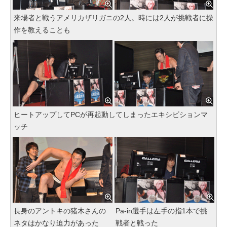
来場者と戦うアメリカザリガニの2人。時には2人が挑戦者に操
作を教えることも
ヒートアップしてPCが再起動してしまったエキシビションマ
ッチ
長身のアントキの猪木さんの
Pa-in選手は左手の指1本で挑
ネタはかなり迫力があった
戦者と戦った