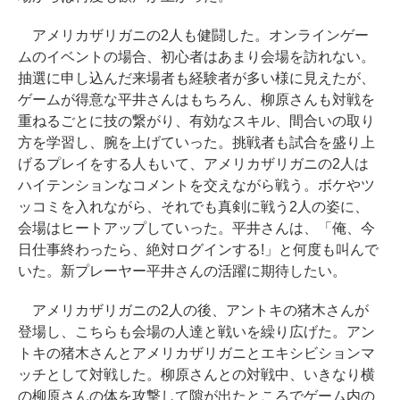
アメリカザリガニの2人も健闘した。オンラインゲー
ムのイベントの場合、初心者はあまり会場を訪れない。
抽選に申し込んだ来場者も経験者が多い様に見えたが、
ゲームが得意な平井さんはもちろん、柳原さんも対戦を
重ねるごとに技の繋がり、有効なスキル、間合いの取り
方を学習し、腕を上げていった。挑戦者も試合を盛り上
げるプレイをする人もいて、アメリカザリガニの2人は
ハイテンションなコメントを交えながら戦う。ボケやツ
ッコミを入れながら、それでも真剣に戦う2人の姿に、
会場はヒートアップしていった。平井さんは、「俺、今
日仕事終わったら、絶対ログインする!」と何度も叫んで
いた。新プレーヤー平井さんの活躍に期待したい。
アメリカザリガニの2人の後、アントキの猪木さんが
登場し、こちらも会場の人達と戦いを繰り広げた。アン
トキの猪木さんとアメリカザリガニとエキシビションマ
ッチとして対戦した。柳原さんとの対戦中、いきなり横
の柳原さんの体を攻撃して隙が出たところでゲーム内の