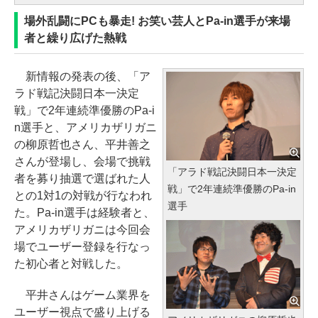
場外乱闘にPCも暴走! お笑い芸人とPa-in選手が来場
者と繰り広げた熱戦
新情報の発表の後、「ア
ラド戦記決闘日本一決定
戦」で2年連続準優勝のPa-i
n選手と、アメリカザリガニ
の柳原哲也さん、平井善之
さんが登場し、会場で挑戦
「アラド戦記決闘日本一決定
者を募り抽選で選ばれた人
戦」で2年連続準優勝のPa-in
との1対1の対戦が行なわれ
選手
た。Pa-in選手は経験者と、
アメリカザリガニは今回会
場でユーザー登録を行なっ
た初心者と対戦した。
平井さんはゲーム業界を
ユーザー視点で盛り上げる