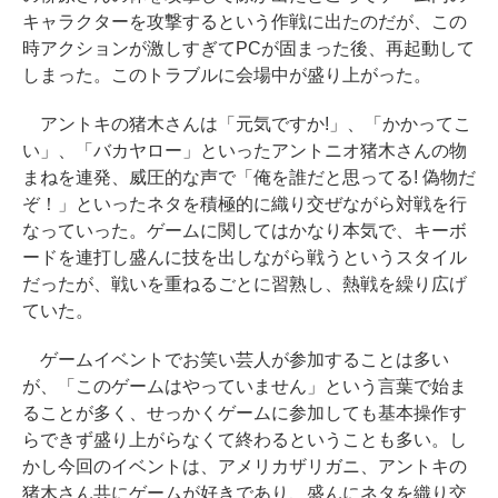
キャラクターを攻撃するという作戦に出たのだが、この
時アクションが激しすぎてPCが固まった後、再起動して
しまった。このトラブルに会場中が盛り上がった。
アントキの猪木さんは「元気ですか!」、「かかってこ
い」、「バカヤロー」といったアントニオ猪木さんの物
まねを連発、威圧的な声で「俺を誰だと思ってる! 偽物だ
ぞ！」といったネタを積極的に織り交ぜながら対戦を行
なっていった。ゲームに関してはかなり本気で、キーボ
ードを連打し盛んに技を出しながら戦うというスタイル
だったが、戦いを重ねるごとに習熟し、熱戦を繰り広げ
ていた。
ゲームイベントでお笑い芸人が参加することは多い
が、「このゲームはやっていません」という言葉で始ま
ることが多く、せっかくゲームに参加しても基本操作す
らできず盛り上がらなくて終わるということも多い。し
かし今回のイベントは、アメリカザリガニ、アントキの
猪木さん共にゲームが好きであり、盛んにネタを織り交