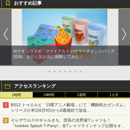
おすすめ記事
ポケモンコラボ「マクドナルドのサマーチャンスバッグ
2026」をひと足お先に体験してみた！
●
●
●
●
●
●
●
アクセスランキング
1時間
24時間
1週間
1カ月
BS12 トゥエルビ「日曜アニメ劇場」にて「機動戦士ガンダム」
シリーズが本日8月9日から8週連続で放送
初回は「機動戦士ガンダム【HDリマスター版】」
そらザウルスやギャルきち、団長の吉野家Tシャツも！
「hololive Splash T-Party!」全Tシャツラインナップ公開＆オン