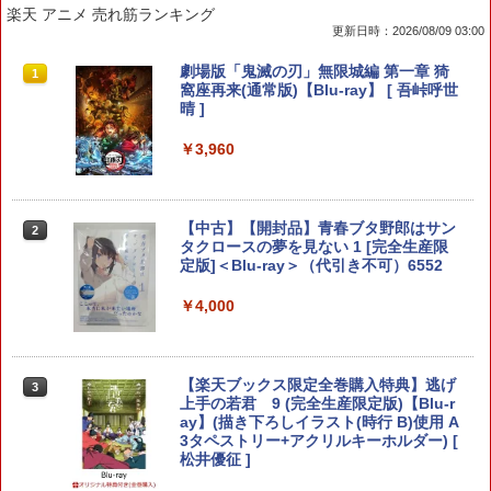
楽天 アニメ 売れ筋ランキング
更新日時：2026/08/09 03:00
【7週連続1位】inklink公式 Switch / Sw
鬼エイム 指サック ゲーム スマホ ゲーミ
劇場版「鬼滅の刃」無限城編 第一章 猗
1
1
1
itch2 コントローラー 最新モデル 最新フ
ング FPS 音ゲー 荒野行動 PUBG Apex
窩座再来(通常版)【Blu-ray】 [ 吾峠呼世
ァームウェア プロコン プロコン2 プロコ
CoD 高感度 銀繊維 手汗対策 鬼サック 6
晴 ]
ントローラー スイッチ2 スイッチ Switc
個入り
h コントローラー ワイヤレスコントロー
￥3,960
ラー 連射機能 ワイヤレス switch2コン
￥1,280
トローラ Switch2コントローラー
￥2,960
【中古】【開封品】青春ブタ野郎はサン
2
【中古】 ドラゴンボール Sparking！
タクロースの夢を見ない 1 [完全生産限
2
ZERO／PS5
定版]＜Blu-ray＞（代引き不可）6552
Switch2用 温度モニターファン
￥2,783
￥4,000
2
￥3,224
【楽天ブックス限定全巻購入特典】逃げ
3
70年代風ロボットアニメ ゲッP-X PS5
上手の若君 9 (完全生産限定版)【Blu-r
3
版
ay】(描き下ろしイラスト(時行 B)使用 A
3タペストリー+アクリルキーホルダー) [
【お買い物マラソン期間限定♪最大30％O
松井優征 ]
￥3,878
3
FF】【tomtoc公式店】 Switch 2対応 ハ