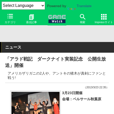
Powered by
Translate
カテゴリ
過去記事
検索
Impressサイト
ニュース
「アラド戦記 ダークナイト実装記念 公開生放
送」開催
アメリカザリガニの2人や、アントキの猪木が真剣にファンと
戦う!
（2013/3/23 22:35）
3月23日開催
会場：ベルサール秋葉原