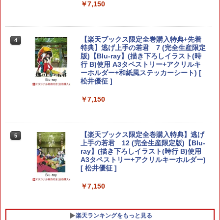
ードケース FancyCase-G05 Nintendo
￥7,150
2025年 スイッチ2モデル用 スリムケース
持ち運び キャリングケース 耐衝撃 薄型
ハードポーチ ゲームカード12枚収納 ア
【中古】REANIMAL(リアニマル)ソフト:
4
クセサリーポーチ
プレイステーション5ソフト／アクショ
【楽天ブックス限定全巻購入特典+先着
4
ン・ゲーム
特典】逃げ上手の若君 7 (完全生産限定
￥2,653
版)【Blu-ray】(描き下ろしイラスト(時
￥3,930
行 B)使用 A3タペストリー+アクリルキ
ーホルダー+和紙風ステッカーシート) [
松井優征 ]
【顧客満足度98.3%】 Switch2 ケース
4
大容量 Switch2/Switch通常モデル/Swit
がんばれゴエモン大集合！ PS5版
￥7,150
5
ch lite/Switch 有機ELモテルに対応 収納
バッグ 防水 防塵 耐衝撃 持ち運び便利 ポ
￥4,890
ーチ スタンド/コントローラー/カード/ド
ックなど収納可能 カバー 収納ボックス
【楽天ブックス限定全巻購入特典】逃げ
5
上手の若君 12 (完全生産限定版)【Blu-
￥2,880
ray】(描き下ろしイラスト(時行 B)使用
A3タペストリー+アクリルキーホルダー)
[ 松井優征 ]
Nintendo Switch 2 ACアダプター
5
￥7,150
￥3,974
楽天ランキングをもっと見る