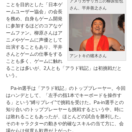
アメリカザリガニの柳原哲也
ことを目的とした「日本ゲ
さん、平井善之さん
ームユーザー協会」の会長
を務め、自身もゲーム開発
に参加するほどのコアなゲ
ームファン。柳原さんはア
ニメやゲームに声優として
出演することもあり、平井
さんとゲームの仕事をする
アントキの猪木さん
ことも多く、ゲームに触れ
ることは多いが、2人とも「アラド戦記」は初挑戦だと
いう。
Pa-in選手は「アラド戦記」のトッププレーヤー。今回
はハンデとして、「左手の指1本でキーボードを操作す
る」という“縛りプレイ”で挑戦を受けた。Pa-in選手との
知り合いのトッププレーヤーも挑戦するという中、時に
は敗れることもあったが、ほとんどの試合を勝利した。
そのキャラクターの動きや的確なスキルの当て方に、会
場からは何度も歓声が上がった。