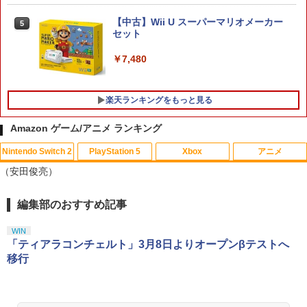
スゲーム グランツーリスモ PS4 PS5 プ
ch 2 Edition [NXS-P-AXN7B NSW2 ゼ
レステ]
【中古】Wii U スーパーマリオメーカー
ルダノデンセツ ティア-ズ オブ ザ キン
5
セット
グダム]
￥7,980
￥7,480
￥7,830
楽天ランキングをもっと見る
Amazon ゲーム/アニメ ランキング
Nintendo Switch 2
PlayStation 5
Xbox
アニメ
【中古】【Blu−ray】君の名は。 スタ
1
（安田俊亮）
ンダード・エディション シール付 / 新
海誠【監督】
編集部のおすすめ記事
スプラトゥーン レイダース|オンライン
PlayStation 5 デジタル・エディション
【純正品】Xbox ワイヤレス コントロー
劇場版「鬼滅の刃」無限城編 第一章 猗
1
1
1
1
￥980
コード版
日本語専用 Console Language: Japan
ラー + USB-C® ケーブル
窩座再来 通常版 [Blu-ray]
ese only (CFI-2200B01)
WIN
￥5,832
￥8,300
￥3,964
「ティアラコンチェルト」3月8日よりオープンβテストへ
￥55,000
移行
劇場版 転生したらスライムだった件 蒼
2
海の涙編 (Blu-ray通常版)【Blu-ray】 [
岡咲美保 ]
Xbox プリペイドカード 5,000円 デジタ
2
スプラトゥーン レイダース -Switch2
劇場版「鬼滅の刃」無限城編 第一章 猗
Beast of Reincarnation -PS5 【特典】
ルコード 【旧 Xbox ギフトカード】 [オ
2
2
2