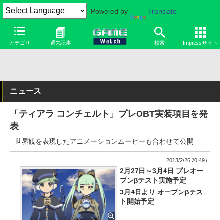
Powered by
Translate
カテゴリ
過去記事
検索
Impressサイト
ニュース
「ティアラ コンチェルト」プレOBT実装項目を発
表
世界観を表現したアニメーションムービーも合わせて公開
（2013/2/26 20:49）
2月27日～3月4日 プレオー
プンβテスト実施予定
3月4日より オープンβテス
ト開始予定