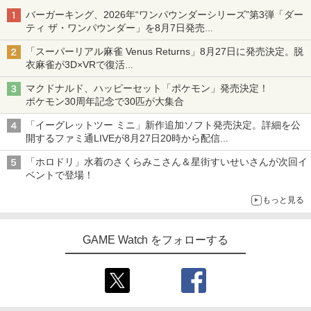
バーガーキング、2026年“ワンパウンダーシリーズ”第3弾「ダー
ティ ザ・ワンパウンダー」を8月7日発売
「特製ガーリックマヨソース」を使用した超大型チーズバーガー
「スーパーリアル麻雀 Venus Returns」8月27日に発売決定。脱
衣麻雀が3D×VRで復活
発売から2週間は20%オフになるセールが実施
マクドナルド、ハッピーセット「ポケモン」発売決定！
ポケモン30周年記念で30匹が大集合
「イーグレットツー ミニ」新作追加ソフト発売決定。詳細を公
開するファミ通LIVEが8月27日20時から配信
シリーズ累計100タイトルへ
「ホロドリ」水着のさくらみこさん＆星街すいせいさんが次回イ
ベントで登場！
もっと見る
GAME Watch をフォローする