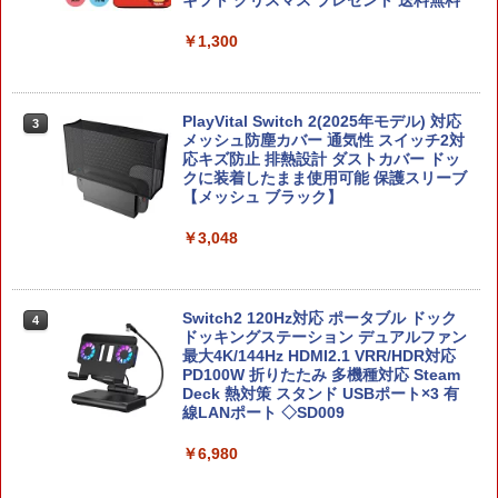
￥7,722
￥1,300
Beast of Reincarnation 【PS5】
3
【楽天ブックス限定特典+特典】鬼滅の
3
￥7,630
刃 ヒノカミ血風譚2 Nintendo Switch 2
PlayVital Switch 2(2025年モデル) 対応
Edition ＋ 「無限城編 第一章」キャラク
3
メッシュ防塵カバー 通気性 スイッチ2対
ターパス(ステッカー二種+【外付先着購
応キズ防止 排熱設計 ダストカバー ドッ
入特典】サイバーコネクトツー制作「無
クに装着したまま使用可能 保護スリーブ
限城編 第一章」キャラクターパス ゲー
【メッシュ ブラック】
ムビジュアル ステッカー)
【PowerA 公式ストア】パワーエー ソロ
4
チャージングステーション for DualSen
￥3,048
￥7,810
se® and DualSense Edge™ ワイヤレ
スコントローラー【PlayStation®公式ラ
イセンス商品】 国内2年保証
Switch2 120Hz対応 ポータブル ドック
ゼルダの伝説 ティアーズ オブ ザ キン
4
4
￥2,200
ドッキングステーション デュアルファン
グダム Nintendo Switch 2 Edition 【S
最大4K/144Hz HDMI2.1 VRR/HDR対応
witch2】 NXS-P-AXN7B
PD100W 折りたたみ 多機種対応 Steam
Deck 熱対策 スタンド USBポート×3 有
￥7,830
線LANポート ◇SD009
STRASSE SIM用 ドライビングシューズ
5
ハイカット 靴 レーシングシューズ ゲー
ミングシューズ グリップ 快適なペダル
￥6,980
ワークを実現！[ストラッセ ハンコン ハ
任天堂 【Switch2】ゼルダの伝説 ティア
5
ンドルコントローラー コクピット レー
ーズ オブ ザ キングダム Nintendo Swit