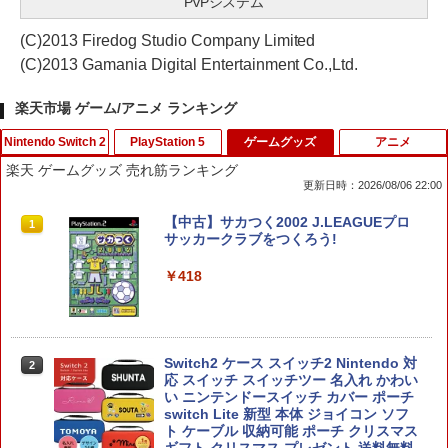
PvPシステム
(C)2013 Firedog Studio Company Limited
(C)2013 Gamania Digital Entertainment Co.,Ltd.
楽天市場 ゲーム/アニメ ランキング
Nintendo Switch 2
PlayStation 5
ゲームグッズ
アニメ
楽天 ゲームグッズ 売れ筋ランキング
更新日時：2026/08/06 22:00
Nintendo Switch 2 ドンキーコング バ
【特典】Marvel’s Wolverine(【早期購
【中古】サカつく2002 J.LEAGUEプロ
1
1
1
ナンザ スイッチ2 ゲームソフト 新品 ゲ
入封入特典】DLC)
サッカークラブをつくろう!
ーム パッケージ版
￥7,620
￥418
￥7,535
【特典】プロ野球スピリッツ2026(【早
Switch2 ケース スイッチ2 Nintendo 対
【特典】超新時空ゲイム ネプテューヌ∞
2
2
2
期購入封入特典】DLCチラシ)
応 スイッチ スイッチツー 名入れ かわい
Switch2版(【早期購入外付特典】【D
い ニンテンドースイッチ カバー ポーチ
LC】発売記念グッズ付きスタートダッシ
switch Lite 新型 本体 ジョイコン ソフ
ュセット)
￥7,626
ト ケーブル 収納可能 ポーチ クリスマス
ギフト クリスマス プレゼント 送料無料