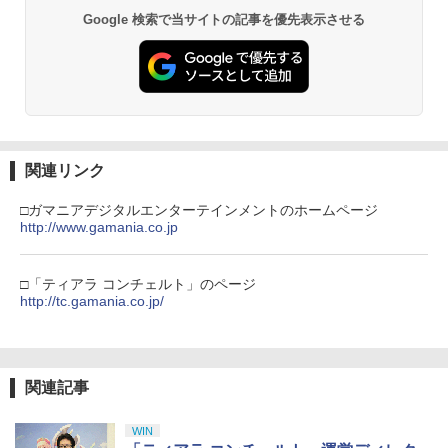
￥4,976
窩座再来 通常版 [DVD]
プロダクトコード 封入
ンラインコード]
Google 検索で当サイトの記事を優先表示させる
￥6,455
￥3,523
￥7,286
￥5,000
Hot For Teacher DVD 即納 dvd comple
3
te BOX 北米版 USA正規品 全2話 全話 完
全収録 アニメ 美少女アニメ 日本語 英語
【純正品】Xbox ワイヤレス コントロー
Hot For TEACHER dvd コンプリート
3
Nintendo Switch 2(日本語・国内専用)
劇場版「鬼滅の刃」無限城編 第一章 猗
【純正品】ディスクドライブ(CFI-ZDD1
3
3
ラー (ロボット ホワイト)
3
窩座再来 完全生産限定版 [Blu-ray]
J) PlayStation 5
￥6,600
関連リンク
￥55,603
￥7,681
￥8,698
￥11,849
□ガマニアデジタルエンターテインメントのホームページ
http://www.gamania.co.jp
ミュージカル「忍たま乱太郎」第15弾 忍
4
【純正品】Xbox 充電式バッテリー + US
術学園 学園祭【Blu-ray】 [ (ミュージカ
4
【純正品】DualSense ワイヤレスコン
B-C ケーブル
ニンテンドープリペイド番号 9000円|オ
4
ル) ]
4
『映画 ラブライブ！蓮ノ空女学院スクー
4
トローラー ミッドナイト ブラック(CFI-
ンラインコード版
□「ティアラ コンチェルト」のページ
ルアイドルクラブ Bloom Garden Part
ZCT2J01)
http://tc.gamania.co.jp/
￥2,618
￥7,722
y』Blu-ray（特装限定版）
￥9,000
￥10,737
￥8,589
ミュージカル『刀剣乱舞』 ～静かなる夜
5
関連記事
【純正品】Xbox ワイヤレス コントロー
ニンテンドープリペイド番号 5000円|オ
5
半の寝ざめ～【Blu-ray】 [ ミュージカル
5
【純正品】DualSense ワイヤレスコン
ラー (カーボンブラック)
ンラインコード版
5
『刀剣乱舞』 ]
劇場版「鬼滅の刃」無限城編 第一章 猗
5
トローラー(CFI-ZCT2J)
WIN
窩座再来 完全生産限定版 [DVD]
￥8,020
￥5,000
￥7,821