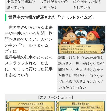
不気味な雰囲気が
して何があったの
にやら険しい表情
漂っている
だろうか？
をしている
世界中の情報が網羅された「ワールドタイムズ」
世界中のいろいろな出来
事や事件がわかる新聞。物
語を進めていくと、カバン
の中の「ワールドタイム
ズ」に
世界各地の記事がどんどん
記事に取り上げられた場所を
スクラップされる。たま
訪れると、思いがけない話が
に、ちょっと変わった記事
聞けたり、今まで行けなかっ
もあるという。
た場所に行けたり、新たなナ
ゾに挑戦できるようになって
いるかもしれない
【スクリーンショット】