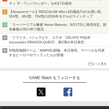
ティ ザ・ワンパウンダー」を8月7日発売
「特製ガーリックマヨソース」を使用した超大型チーズバーガー
【Amazonセール】REGZAの4K Mini LED液晶TVがお買い得。
55V型、65V型、75V型の2026年モデルがラインナップ
「スーパーリアル麻雀 Venus Returns」8月27日に発売決定。脱
衣麻雀が3D×VRで復活
発売から2週間は20%オフになるセールが実施
「ドラクエ」×ジェラピケ、コラボ「GELATO PIQUE
encounters DRAGON QUEST」第2弾が本日発売
アイスカップに入ったスライムやわたぼう、ベビーサタンなどが
対戦型格闘ゲーム「MARVEL闘魂」本日発売。マーベルを代表
オリジナルアートで登場
するヒーローやヴィランたちが登場
「GUILTY GEAR」などの格ゲーを手掛けるアークシステムワー
もっと見る
クスが開発
GAME Watch をフォローする