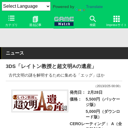
Powered by
Translate
カテゴリ
過去記事
検索
Impressサイト
ニュース
3DS「レイトン教授と超文明Aの遺産」
古代文明の謎を解明するために集める「エッグ」ほか
（2013/2/25 00:00）
発売日：
2月28日
価格：
5,500円（パッケー
ジ版）
5,000円（ダウンロ
ード版）
CEROレーティング：
A（全