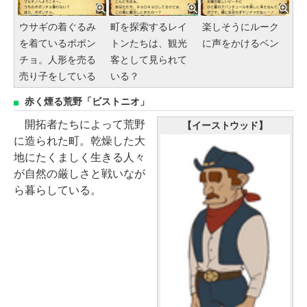
ウサギの着ぐるみ
町を探索するレイ
楽しそうにルーク
を着ているポポン
トンたちは、観光
に声をかけるベン
チョ。人形を売る
客として見られて
売り子をしている
いる？
赤く煙る荒野「ビストニオ」
開拓者たちによって荒野
【イーストウッド】
に造られた町。乾燥した大
地にたくましく生きる人々
が自然の厳しさと戦いなが
ら暮らしている。