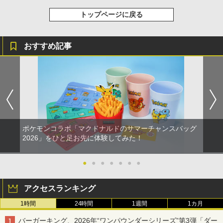
トップページに戻る
おすすめ記事
ポケモンコラボ「マクドナルドのサマーチャンスバッグ
2026」をひと足お先に体験してみた！
●
●
●
●
●
●
●
アクセスランキング
1時間
24時間
1週間
1カ月
バーガーキング、2026年“ワンパウンダーシリーズ”第3弾「ダー