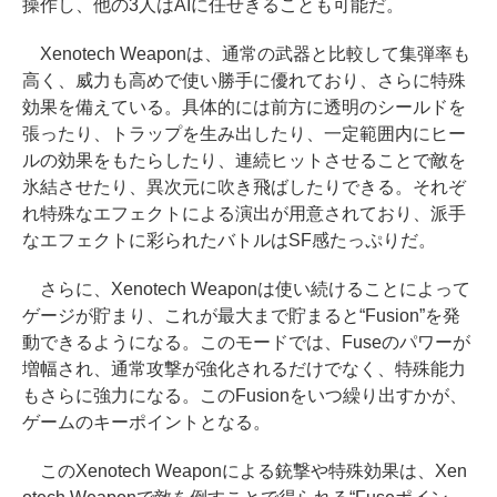
操作し、他の3人はAIに任せきることも可能だ。
Xenotech Weaponは、通常の武器と比較して集弾率も
高く、威力も高めで使い勝手に優れており、さらに特殊
効果を備えている。具体的には前方に透明のシールドを
張ったり、トラップを生み出したり、一定範囲内にヒー
ルの効果をもたらしたり、連続ヒットさせることで敵を
氷結させたり、異次元に吹き飛ばしたりできる。それぞ
れ特殊なエフェクトによる演出が用意されており、派手
なエフェクトに彩られたバトルはSF感たっぷりだ。
さらに、Xenotech Weaponは使い続けることによって
ゲージが貯まり、これが最大まで貯まると“Fusion”を発
動できるようになる。このモードでは、Fuseのパワーが
増幅され、通常攻撃が強化されるだけでなく、特殊能力
もさらに強力になる。このFusionをいつ繰り出すかが、
ゲームのキーポイントとなる。
このXenotech Weaponによる銃撃や特殊効果は、Xen