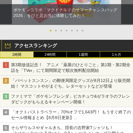
ポケモンコラボ「マクドナルドのサマーチャンスバッグ
2026」をひと足お先に体験してみた！
●
●
●
●
●
●
●
アクセスランキング
1時間
24時間
1週間
1カ月
第3期放送記念！ アニメ「薬屋のひとりごと」第1期・第2期全
話を「TVer」にて期間限定で順次無料配信開始
「パペットスンスン」の郵便局限定グッズが8月12日より販売開
始！ マスコットやがまぐち、レターセットなどが登場
ファミマで「ポケモンフレンダ」ピカチュウ&ゼラオラのフレン
ダピックがもらえるキャンペーン開催！
「オクトパストラベラー」70%オフで1,643円！ もうすぐ終了の
セール情報まとめ【8月8日更新】
ニンテンドーeショップでは「大神 絶景版」が67%オフで990円
そらザウルスやギャルきち、団長の吉野家Tシャツも！