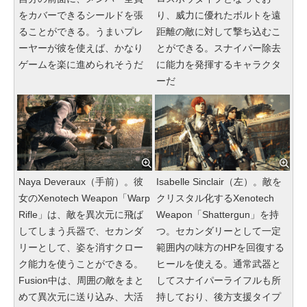
をカバーできるシールドを張
り、威力に優れたボルトを遠
ることができる。うまいプレ
距離の敵に対して撃ち込むこ
ーヤーが彼を使えば、かなり
とができる。スナイパー除去
ゲームを楽に進められそうだ
に能力を発揮するキャラクタ
ーだ
Naya Deveraux（手前）。彼
Isabelle Sinclair（左）。敵を
女のXenotech Weapon「Warp
クリスタル化するXenotech
Rifle」は、敵を異次元に飛ば
Weapon「Shattergun」を持
してしまう兵器で、セカンダ
つ。セカンダリーとして一定
リーとして、姿を消すクロー
範囲内の味方のHPを回復する
ク能力を使うことができる。
ヒールを使える。通常武器と
Fusion中は、周囲の敵をまと
してスナイパーライフルも所
めて異次元に送り込み、大活
持しており、後方支援タイプ