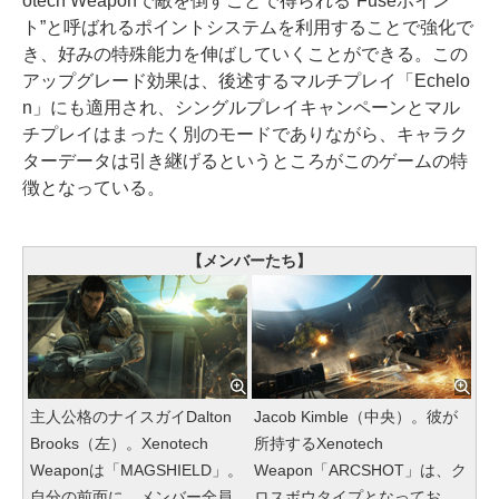
otech Weaponで敵を倒すことで得られる“Fuseポイン
ト”と呼ばれるポイントシステムを利用することで強化で
き、好みの特殊能力を伸ばしていくことができる。この
アップグレード効果は、後述するマルチプレイ「Echelo
n」にも適用され、シングルプレイキャンペーンとマル
チプレイはまったく別のモードでありながら、キャラク
ターデータは引き継げるというところがこのゲームの特
徴となっている。
【メンバーたち】
主人公格のナイスガイDalton
Jacob Kimble（中央）。彼が
Brooks（左）。Xenotech
所持するXenotech
Weaponは「MAGSHIELD」。
Weapon「ARCSHOT」は、ク
自分の前面に、メンバー全員
ロスボウタイプとなってお