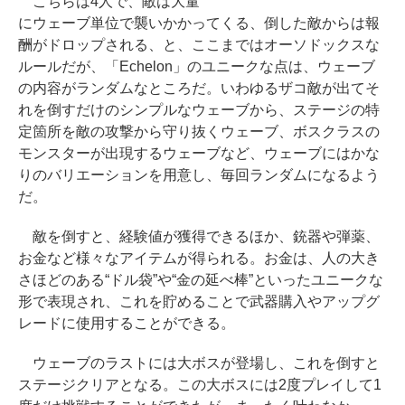
こちらは4人で、敵は大量
にウェーブ単位で襲いかかってくる、倒した敵からは報
酬がドロップされる、と、ここまではオーソドックスな
ルールだが、「Echelon」のユニークな点は、ウェーブ
の内容がランダムなところだ。いわゆるザコ敵が出てそ
れを倒すだけのシンプルなウェーブから、ステージの特
定箇所を敵の攻撃から守り抜くウェーブ、ボスクラスの
モンスターが出現するウェーブなど、ウェーブにはかな
りのバリエーションを用意し、毎回ランダムになるよう
だ。
敵を倒すと、経験値が獲得できるほか、銃器や弾薬、
お金など様々なアイテムが得られる。お金は、人の大き
さほどのある“ドル袋”や“金の延べ棒”といったユニークな
形で表現され、これを貯めることで武器購入やアップグ
レードに使用することができる。
ウェーブのラストには大ボスが登場し、これを倒すと
ステージクリアとなる。この大ボスには2度プレイして1