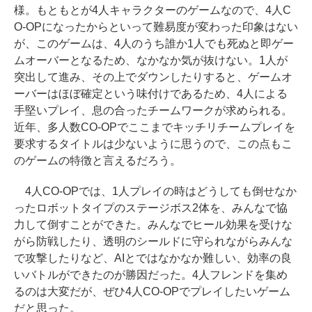
様。もともとが4人キャラクターのゲームなので、4人C
O-OPになったからといって難易度が変わった印象はない
が、このゲームは、4人のうち誰か1人でも死ぬと即ゲー
ムオーバーとなるため、なかなか気が抜けない。1人が
突出して進み、その上でダウンしたりすると、ゲームオ
ーバーはほぼ確定という味付けであるため、4人による
手堅いプレイ、息の合ったチームワークが求められる。
近年、多人数CO-OPでここまでキッチリチームプレイを
要求するタイトルは少ないように思うので、この点もこ
のゲームの特徴と言えるだろう。
4人CO-OPでは、1人プレイの時はどうしても倒せなか
ったロボットタイプのステージボス2体を、みんなで協
力して倒すことができた。みんなでヒール効果を受けな
がら防戦したり、透明のシールドに守られながらみんな
で攻撃したりなど、AIとではなかなか難しい、効率の良
いバトルができたのが勝因だった。4人フレンドを集め
るのは大変だが、ぜひ4人CO-OPでプレイしたいゲーム
だと思った。