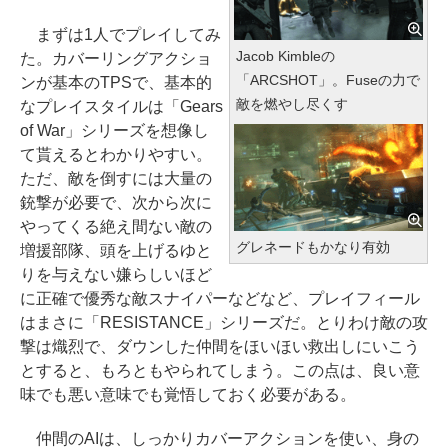
まずは1人でプレイしてみ
Jacob Kimbleの
た。カバーリングアクショ
「ARCSHOT」。Fuseの力で
ンが基本のTPSで、基本的
敵を燃やし尽くす
なプレイスタイルは「Gears
of War」シリーズを想像し
て貰えるとわかりやすい。
ただ、敵を倒すには大量の
銃撃が必要で、次から次に
やってくる絶え間ない敵の
グレネードもかなり有効
増援部隊、頭を上げるゆと
りを与えない嫌らしいほど
に正確で優秀な敵スナイパーなどなど、プレイフィール
はまさに「RESISTANCE」シリーズだ。とりわけ敵の攻
撃は熾烈で、ダウンした仲間をほいほい救出しにいこう
とすると、もろともやられてしまう。この点は、良い意
味でも悪い意味でも覚悟しておく必要がある。
仲間のAIは、しっかりカバーアクションを使い、身の