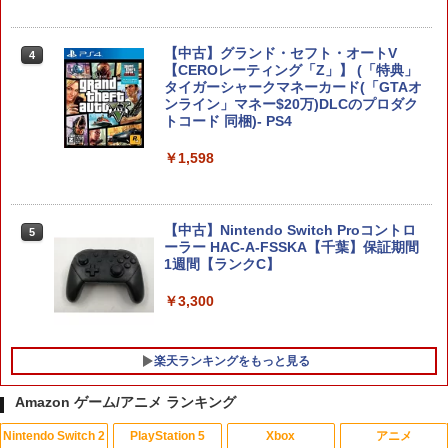
￥6,526
【中古】グランド・セフト・オートV
4
任天堂 【Switch2】マリオカート ワール
4
【CEROレーティング「Z」】 (「特典」
ド [BEE-P-AAAAA NSW2 マリオカ-ト
タイガーシャークマネーカード(「GTAオ
ワ-ルド]
サドン ストライク 5 デラックスエディシ
ンライン」マネー$20万)DLCのプロダク
4
ョン
トコード 同梱)- PS4
￥8,970
￥6,628
￥1,598
Nintendo Switch 2 オールインボックス
5
【中古】Nintendo Switch Proコントロ
5
￥9,073
【特典】ドラゴンクエストモンスターズ
5
ーラー HAC-A-FSSKA【千葉】保証期間
4 枯れ木の国のビアンカ・フローラ P
1週間【ランクC】
S5版(【早期購入封入特典】冒険スター
トダッシュセット)
￥3,300
￥7,199
楽天ランキングをもっと見る
Amazon ゲーム/アニメ ランキング
Nintendo Switch 2
PlayStation 5
Xbox
アニメ