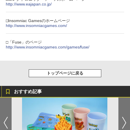
ボード付) [Blu-ray]
y】
http://www.eajapan.co.jp/
B-C ケーブル
【純正品】DualSense ワイヤレスコン
ニンテンドープリペイド番号 9000円|オ
4
4
￥10,780
トローラー ミッドナイト ブラック(CFI-
￥7,300
ンラインコード版
￥2,618
ZCT2J01)
□Insomniac Gamesのホームページ
￥9,000
http://www.insomniacgames.com/
￥10,737
劇場版「鬼滅の刃」無限城編 第一章 猗
4
劇場版「鬼滅の刃」無限城編 第一章 猗
5
窩座再来 完全生産限定版 [Blu-ray]
窩座再来(完全生産限定版)【Blu-ray】 [
【国内正規品】Thrustmaster スラスト
5
□「Fuse」のページ
吾峠呼世晴 ]
マスター TH8S シフター - PC、PS4、P
ニンテンドープリペイド番号 5000円|オ
http://www.insomniacgames.com/games/fuse/
5
￥8,698
【純正品】DualSense ワイヤレスコン
S5、PS5 Pro、Xbox One、Xbox Serie
ンラインコード版
5
トローラー(CFI-ZCT2J)
s X|S 対応の高精度 H パターン シフター
￥8,690
￥5,000
￥10,737
￥14,141
トップページに戻る
『映画 ラブライブ！蓮ノ空女学院スクー
5
ルアイドルクラブ Bloom Garden Part
y』Blu-ray（特装限定版）
おすすめ記事
￥8,589