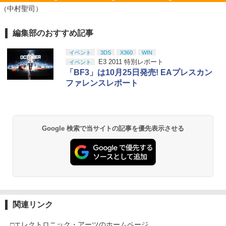
マクロスプラス MOVIE EDITION【Blu-r
1
（中村聖司）
ay】 [ 山崎たくみ ]
￥4,070
編集部のおすすめ記事
スプラトゥーン レイダース|オンライン
PlayStation 5 デジタル・エディション
【純正品】Xbox ワイヤレス コントロー
劇場版「鬼滅の刃」無限城編 第一章 猗
1
1
1
1
コード版
日本語専用 Console Language: Japan
ラー + USB-C® ケーブル
窩座再来 通常版 [Blu-ray]
ese only (CFI-2200B01)
イベント
3DS
X360
WIN
￥5,832
￥8,300
￥3,982
E3 2011 特別レポート
イベント
￥55,000
「BF3」は10月25日発売! EAプレスカン
Flow【Blu-ray】 [ ギンツ・ジルバロデ
2
ィス ]
ファレンスレポート
【純正品】Xbox ワイヤレス コントロー
￥4,316
2
スプラトゥーン レイダース -Switch2
劇場版「鬼滅の刃」無限城編 第一章 猗
Beast of Reincarnation -PS5 【特典】
ラー (ロボット ホワイト)
2
2
2
窩座再来 通常版 [DVD]
プロダクトコード 封入
￥6,447
￥7,681
Google 検索で当サイトの記事を優先表示させる
￥3,523
￥7,286
【楽天ブックス限定先着特典】「超かぐ
3
や姫！」通常版【Blu-ray】(アクリルコ
ースター) [ 夏吉ゆうこ ]
【純正品】Xbox ワイヤレス コントロー
3
ラー (カーボンブラック)
Nintendo Switch 2(日本語・国内専用)
【Amazon.co.jp限定】劇場版モノノ怪
【純正品】ディスクドライブ(CFI-ZDD1
3
3
￥6,800
3
第三章 蛇神 (Amazon.co.jp限定オリジ
J) PlayStation 5
￥8,020
ナル三方背収納ケース付きコレクション)
￥55,491
(オリジナル特典:オリジナル巾着＋メー
関連リンク
￥11,849
カー特典:【坤と離】二振りの剣、十翼よ
マシンロボ ぶっちぎりバトルハッカーズ
4
り来たる！スタジオ描き下ろしイラスト
全31話BOXセット ブルーレイ【Blu-ra
□エレクトロニック・アーツのホームページ
【純正品】Xbox 充電式バッテリー + US
4