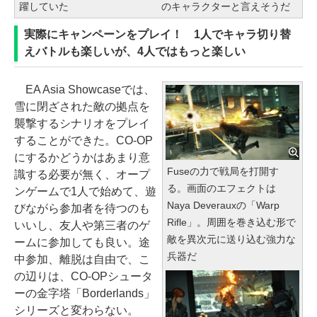
躍していた
のキャラクターと言えそうだ
実際にキャンペーンをプレイ！ 1人でキャラ切り替
えバトルも楽しいが、4人ではもっと楽しい
EA Asia Showcaseでは、
雪に閉ざされた敵の拠点を
襲撃するシナリオをプレイ
することができた。CO-OP
にするかどうかはあまり意
Fuseの力で戦局を打開す
識する必要が無く、オープ
る。画面のエフェクトは
ンゲームで1人で始めて、遊
Naya Deverauxの「Warp
びながら参加者を待つのも
Rifle」。周囲を巻き込む形で
いいし、友人や第三者のゲ
敵を異次元に送り込む強力な
ームに参加しても良い。途
兵器だ
中参加、離脱は自由で、こ
の辺りは、CO-OPシュータ
ーの金字塔「Borderlands」
シリーズと変わらない。