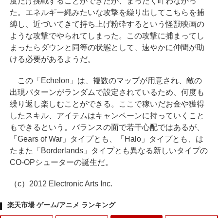
度だけ挑戦することができたが、まったく叶わなかっ
た。エネルギー縄みたいな攻撃を繰り出してこちらを捕
縛し、近づいてきて持ち上げ粉砕するという怪獣映画の
ような攻撃でやられてしまった。この攻撃に捕まってし
まったらダウンと同等の状態として、速やかに仲間が助
ける必要があるようだ。
この「Echelon」は、複数のマップが用意され、敵の
出現パターンがランダムで設定されているため、何度も
繰り返し楽しむことができる。ここで稼いだお金や獲得
したスキル、アイテムはキャンペーンに持っていくこと
もできるという。バランスの面で若干心配ではあるが、
「Gears of War」タイプとも、「Halo」タイプとも、は
たまた「Borderlands」タイプとも異なる新しいタイプの
CO-OPシューターの誕生だ。
（c）2012 Electronic Arts Inc.
楽天市場 ゲーム/アニメ ランキング