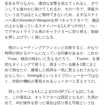
安全を守りながら、適切な攻撃を加えてくれるし、ダウ
ンしても速やかに助けてくれるが、その一方で、突破力
という点ではほとんど期待できないため、まずはスナイ
パー系のXenotech Weaponを持つキャラクターで、施設
の上から狙っているスナイパーを1人ずつ片付け、つい
でアサルトライフル系のキャラクターに切り替え、前線
を押し上げていく感じになる。
他のシューティングアクションと比較すると、かなり
時間が掛かるゲームになっている印象があるが、これが
「Fuse」独自の味わいと言えるだろう。「Fusion」を適
切なタイミングで使うと、固まっている敵を1度にまと
めて倒せたり、膠着した戦局を一気に変えられてかなり
おもしろい。Aiming命というタイプのシューターではな
く、作戦や機転が重視されるシューターと言えそうだ。
同じステージを4人によるCO-OPプレイも試してみ
た。この場合は、キャラクターは固定となるが、欠員が
出て、AIが操作を担った場合は切り替え可能という仕