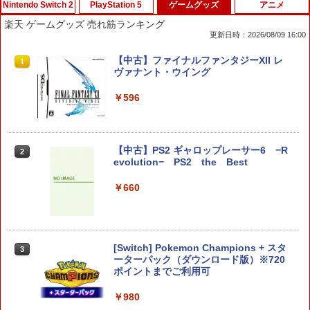
Nintendo Switch 2
PlayStation 5
ゲームグッズ
アニメ
楽天 ゲームグッズ 売れ筋ランキング
更新日時：2026/08/09 16:00
【特典】進撃の巨人3 Switch2版(【早
【特典】BLUE REFLECTION Quartet:
【中古】ファイナルファンタジーXII レ
1
1
1
期購入封入特典】DLC)
少女たちのキセキ PS5版(【早期購入特
ヴァナント・ウイング
典】特別フォトフレーム「Quartet」)
￥8,518
￥596
￥6,342
【中古】PS2 ギャロップレーサー6 −R
2
ダービースタリオン2 【Switch2】 POT-
【特典】真・三國無双2 with 猛将伝 Re
2
2
evolution− PS2 the Best
P-AB73A
mastered PS5版(【早期購入封入特
典】「赤兎鐙『真・三國無双2』レトロ
￥660
スタイル」DLC)
￥8,582
￥6,358
[Switch] Pokemon Champions + スタ
3
任天堂 マリオカート ワールド【Switch
3
ーターパック（ダウンロード版）※720
2】 BEEPAAAAA [BEEPAAAAA]
【特典】ファイナルファンタジー レゾナ
ポイントまでご利用可
3
ンス PS5版(【初回封入特典】魔導船＆
￥8,960
かけだし騎士の応援パック・かけだし騎
￥980
士のスタートダッシュパック)