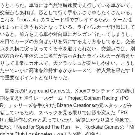
うところだ。車道には当然巡航速度で走行している車がいて、
交差点もあれば、形として行く手をふさぐ車もたくさんいる。
これを「Forza 4」のスピード感でプレイするため、ゲーム性
はまったく違うものとなっている。ライバルカーだけ気にして
いると、前方を走る車や対向車にガンガン当たってしまうし、
左目でカーブの方向ばかりを気にする走り方をしてると、交差
点を真横に突っ切ってくる車を避けられない。交差点では、別
の方角から車体の上に名前が表示されたライバルカーが増えた
りして非常にカオスで、大クラッシュが発生しやすい。こうし
た中でいかに高速を維持するかがレースで上位入賞を果たす上
で重要なポイントとなりそうだ。
開発元のPlayground Gamesは、Xboxフランチャイズの黎明
期を支えた名作レースゲーム「Project Gotham Racing（PG
R）」シリーズを手がけたBizarre Creationsの元スタッフが在
籍しているため、スペックを見る限りでは形を変えた「PG
R」最新作なのかと思っていたが、実際はかなり違う印象で、
EAの「Need for Speed The Run」や、Rockstar Gamesの「Mi
dnight Club Los Angeles」のほうが近い印象だ。