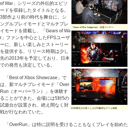
of War」シリーズの外伝的エピソ
ードを収録したタイトルとなる。
3部作より前の時代を舞台に、シ
ングルプレイモードとマルチプレ
「Gears of War Judgement」試遊コーナー
イモードを搭載し、「Gears of Wa
r」ファンを中心としたFPSユーザ
ーに、新しい楽しみとストーリー
を提供する。リリース時期は少し
先の2013年を予定しており、日本
での発売も決定している。
「Best of Xbox Showcase」で
は、新マルチプレイモード「Over
Run（オーバーラン）」を体験す
ることができた。会場には5対5の
試遊台が設置され、絶え間なく対
COG軍兵士の若々しさが印象的なゲーム画面
戦が行なわれていた。
「OverRun」は特に説明を受けることもなくプレイを始めた