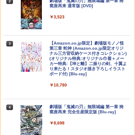
Nintendo Switch 2(日本語・国内専用)
劇場版「鬼滅の刃」無限城編 第一章 猗
Beast of Reincarnation -PS5 【特典】
ラー (ロボット ホワイト)
2
2
2
窩座再来 通常版 [DVD]
プロダクトコード 封入
￥55,871
￥7,681
￥3,523
￥7,286
【純正品】Xbox ワイヤレス コントロー
3
ラー (カーボンブラック)
スプラトゥーン レイダース -Switch2
3
【Amazon.co.jp限定】劇場版モノノ怪
【純正品】ディスクドライブ(CFI-ZDD1
3
3
第三章 蛇神 (Amazon.co.jp限定オリジ
J) PlayStation 5
￥8,020
￥6,445
ナル三方背収納ケース付きコレクション)
(オリジナル特典:オリジナル巾着＋メー
￥11,849
カー特典:【坤と離】二振りの剣、十翼よ
り来たる！スタジオ描き下ろしイラスト
【純正品】Xbox 充電式バッテリー + US
4
ボード付) [Blu-ray]
B-C ケーブル
【純正品】DualSense ワイヤレスコン
ニンテンドープリペイド番号 9000円|オ
4
4
￥10,780
トローラー ミッドナイト ブラック(CFI-
ンラインコード版
￥2,618
ZCT2J01)
￥9,000
￥10,737
劇場版「鬼滅の刃」無限城編 第一章 猗
4
窩座再来 完全生産限定版 [Blu-ray]
【純正品】Xbox Elite ワイヤレス コン
5
トローラー Series 2 Core Edition (ホワ
ニンテンドープリペイド番号 5000円|オ
5
￥8,698
【純正品】DualSense ワイヤレスコン
イト)
ンラインコード版
5
トローラー(CFI-ZCT2J)