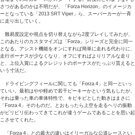
さつがあるのかは不明だが、「Forza Horizon」のイメージカ
ーとなっている「2013 SRT Viper」ら、スーパーカーが一斉
に走り出していく。
難易度設定や視点を切り替えながら2度プレイしてみたが、
このあたりのカスタマイズは「Forza」シリーズと完全に同一
となる。アシスト機能をオンにすれば簡単に走れる代わりに、
走行ボーナスが少なくなり、オフにすればよりリアルな走り
と、上位入賞によるクレジットのボーナスがたっぷり貰えると
いう寸法だ。
ドライビングフィールに関しても「Forza 4」と同一といっ
ていい。最初はやや軽めで若干ピーキーかという気もしたが、
それは乗った車の車体特性で、キビキビとした動きはまさに
「Forza 4」そのものだ。とおもったら上空を走るヘリの振動
がビリビリ伝わってきてこれが違うゲームであることを思い起
こさせてくれた。
「Forza 4」との最大の違いはイリーガルな公道レースとい