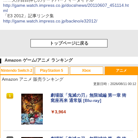
……大作目白押しのサードパーティータイトル
http://game.watch.impress.co.jp/docs/news/20110607_451114.ht
ml
「E3 2012」記事リンク集
http://game.watch.impress.co.jp/backno/e32012/
トップページに戻る
Amazon ゲーム/アニメ ランキング
Nintendo Switch 2
PlayStation 5
Xbox
アニメ
Amazon アニメ 販売ランキング
更新日時：2026/08/11 00:12
スプラトゥーン レイダース|オンライン
PlayStation 5 デジタル・エディション
【純正品】Xbox ワイヤレス コントロー
劇場版「鬼滅の刃」無限城編 第一章 猗
1
1
1
1
コード版
日本語専用 Console Language: Japan
ラー + USB-C® ケーブル
窩座再来 通常版 [Blu-ray]
ese only (CFI-2200B01)
￥5,832
￥8,300
￥3,964
￥55,000
【純正品】Xbox ワイヤレス コントロー
2