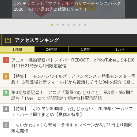
ポケモンコラボ「マクドナルドのサマーチャンスバッグ
￥1,000
【中古】PS2 龍が如く PlayStation2
【送料無料】[Joshinオリジナル特典付]
2
2026」をひと足お先に体験してみた！
2
the Best
「超かぐや姫!」Blu-ray 通常版/アニメー
ション[Blu-ray]【返品種別A】
￥330
●
●
●
●
●
●
●
ハードケース for Nintendo Switch 2 ブ
￥6,050
2
ラック
アクセスランキング
￥2,754
1時間
24時間
1週間
1カ月
【全品ポイント10倍！要エントリー】
3
劇場版 転生したらスライムだった件 蒼
3
【期間限定セール】ニンテンドー Ninte
海の涙編 (Blu-ray特装限定版)【Blu-ra
アニメ「機動警察パトレイバーREBOOT」がYouTubeにて本日8
ndo ポパイ 【中古】
y】 [ 岡咲美保 ]
月11日21時から1日限定配信
8月14日にはU-NEXTで限定配信
ゼノブレイド ディフィニティブ・エディ
￥1,580
3
￥7,722
【特集】「モンハンワイルズ：アセンダンス」登場モンスター予
ション Nintendo Switch 2 Edition
想！ 古龍登場と新フィールドから復活しそうな9体を紹介【夏休
み特集2026】
￥6,650
第3期放送記念！ アニメ「薬屋のひとりごと」第1期・第2期全
【全品ポイント10倍！要エントリー】
4
【楽天ブックス限定抽選特典】迷宮のし
4
話を「TVer」にて期間限定で順次無料配信開始
【期間限定セール】SG-1000/SC-3000シ
おり（特装限定版）【Blu-ray】(抽選で
リーズ SG-1000/SC-3000シリーズ オー
豪華賞品が当たる！) [ SUZUKA ]
【特集】「ポケモン30周年」だけじゃない。2026年ゲームソフ
ルドゲームソフト SC-3000 モナコGP
ト・ハード周年まとめ【夏休み特集】
ファイアーエムブレム 万紫千紅 【Switc
【中古】
4
￥10,296
h2】 BEE-P-AACSA
「ちいかわ」×くら寿司コラボキャンペーンが8月21日より期間
￥2,650
限定開催
￥8,470
オリジナルの湯呑みや寿司皿が景品に登場！