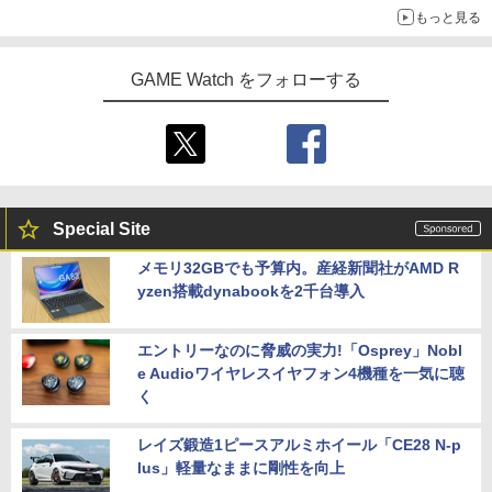
【楽天ブックス限定配送BOX】【楽天ブ
5
もっと見る
ックス限定先着特典+先着特典】劇場版
【新品】【amiibo】amiibo メタナイト
5
「鬼滅の刃」無限城編 第一章 猗窩座再
＆デビルスター（カービィのエアライダ
来(完全生産限定版)【Blu-ray】(かるた
【特典】進撃の巨人3 Switch2版(【早
GAME Watch をフォローする
ーシリーズ）[在庫品]
5
+イベント抽選権+描き下ろし色紙) [ 吾峠
期購入封入特典】DLC)
呼世晴 ]
￥3,800
￥8,518
￥11,000
Special Site
メモリ32GBでも予算内。産経新聞社がAMD R
yzen搭載dynabookを2千台導入
エントリーなのに脅威の実力!「Osprey」Nobl
e Audioワイヤレスイヤフォン4機種を一気に聴
く
レイズ鍛造1ピースアルミホイール「CE28 N-p
lus」軽量なままに剛性を向上