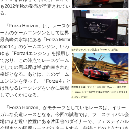
も2012年秋の発売が予定されてい
る。
「Forza Horizon」は、レースゲ
ームのゲームエンジンとして世界
最高峰の水準にある「Forza Motor
sport 4」のゲームエンジン、いわ
基本的なオプション設定は「Forza 4」と同じ
ゆる「Forza4エンジン」を採用し
ており、この時点でレースゲーム
としての完成度は半ば約束された
格好となる。あとは、このゲーム
エンジンを使って、「Forza 4」と
は異なるレーシングをいかに実現
木の柵を突破していく「2013 SRT Viper」。優等生の
「Forza」シリーズの中ではかなりのじゃじゃ馬タイト
していくかになる。
ルになりそうだ
「Forza Horizon」がモチーフとしているレースは、イリー
ガルな公道レースとなる。今回の試遊では、フェスティバル会
場にほど近い位置にある片田舎のダイナーで、フェスティバル
会場までの即席レースがスタートする。前後にどのようないき