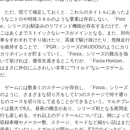
ただ、慌てて補足しておくと、これらのタイトルにあったよ
うなニトロや特殊スキルのような要素は存在しない。「Forz
a」シリーズお馴染みのリワインド機能が存在するだけで、そ
こはあくまでストイックなレースがメインとなる。また、対向
車をすれすれですり抜けたり、高速で駆け抜けたり、危険走行
を維持することで、「PGR」シリーズのKUDOSのようにカリ
カリポイントが貯まっていく。「Forza」シリーズの難点を強
いて挙げれば、優等生過ぎるところだが、「Forza Horizon」
はまさに外伝にふさわしい非常に“ワイルド”なレースゲーム
だ。
ゲームには数多くのステージが存在し、「Forza」シリーズ
のように、さまざまな切り方をして1つのステージで何十通り
ものコースを切り出して走ることができるという。マルチプレ
イは最大で8人。昼夜の概念があり、シリーズ初となる夜間走
行も楽しめる。それ以上のディテールについては、例によって
収録車種やメーカー数、ステージ、モードなど細かい話はまだ
発表していない」とガードが堅かったが、E3でのインタビュ