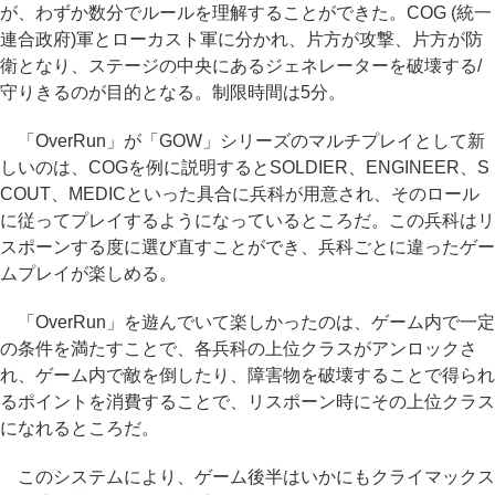
が、わずか数分でルールを理解することができた。COG (統一
連合政府)軍とローカスト軍に分かれ、片方が攻撃、片方が防
衛となり、ステージの中央にあるジェネレーターを破壊する/
守りきるのが目的となる。制限時間は5分。
「OverRun」が「GOW」シリーズのマルチプレイとして新
しいのは、COGを例に説明するとSOLDIER、ENGINEER、S
COUT、MEDICといった具合に兵科が用意され、そのロール
に従ってプレイするようになっているところだ。この兵科はリ
スポーンする度に選び直すことができ、兵科ごとに違ったゲー
ムプレイが楽しめる。
「OverRun」を遊んでいて楽しかったのは、ゲーム内で一定
の条件を満たすことで、各兵科の上位クラスがアンロックさ
れ、ゲーム内で敵を倒したり、障害物を破壊することで得られ
るポイントを消費することで、リスポーン時にその上位クラス
になれるところだ。
このシステムにより、ゲーム後半はいかにもクライマックス