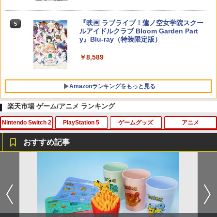
￥18,718
￥5,000
￥10,737
『映画 ラブライブ！蓮ノ空女学院スクー
5
ルアイドルクラブ Bloom Garden Part
y』Blu-ray（特装限定版）
￥8,589
Amazonランキングをもっと見る
楽天市場 ゲーム/アニメ ランキング
Nintendo Switch 2
PlayStation 5
ゲームグッズ
アニメ
おすすめ記事
Switch2 保護フィルム スイッチ2 保護フ
【中古】PS2 龍が如く2 PS2 the Be
劇場版「鬼滅の刃」無限城編 第一章 猗
1
1
1
ィルム switch2 フィルム Switch2 ガラ
st
窩座再来(通常版)【Blu-ray】 [ 吾峠呼世
スフィルム スイッチ2 フィルム ガイド
晴 ]
貼り付け キット カバー Switch 2 本体
￥220
アクセサリー Nintendo Switch2 ケース
￥3,960
可 透明 ブルーライト カット 99％ FIRM
E