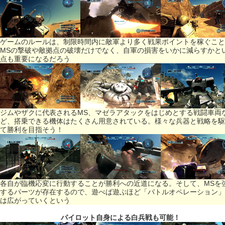
ゲームのルールは、制限時間内に敵軍より多く戦果ポイントを稼ぐこと
MSの撃破や敵拠点の破壊だけでなく、自軍の損害をいかに減らすかと
点も重要になるだろう
ジムやザクに代表されるMS、マゼラアタックをはじめとする戦闘車両
ど、搭乗できる機体はたくさん用意されている。様々な兵器と戦略を駆
て勝利を目指そう！
各自が臨機応変に行動することが勝利への近道になる。そして、MSを
するパーツが存在するので、遊べば遊ぶほど「バトルオペレーション」
は広がっていくという
パイロット自身による白兵戦も可能！