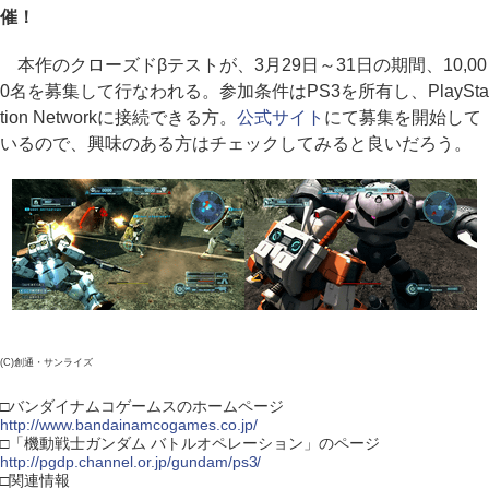
催！
本作のクローズドβテストが、3月29日～31日の期間、10,00
0名を募集して行なわれる。参加条件はPS3を所有し、PlaySta
tion Networkに接続できる方。
公式サイト
にて募集を開始して
いるので、興味のある方はチェックしてみると良いだろう。
(C)創通・サンライズ
□バンダイナムコゲームスのホームページ
http://www.bandainamcogames.co.jp/
□「機動戦士ガンダム バトルオペレーション」のページ
http://pgdp.channel.or.jp/gundam/ps3/
□関連情報