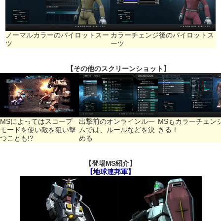
ノーマルカラーのパイロットスー
カラーチェンジ後のパイロットス
ツ
ーツ
【その他のスクリーンショット】
MSによってはスコープ
出撃前のオンラインルー
MSもカラーチェン
モードを使い敵を狙い撃
ムでは、ルールなどを決
きる！
つことも!?
める
【登場MS紹介】
【地球連邦軍】