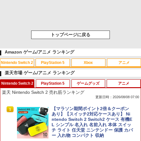
トップページに戻る
Amazon ゲーム/アニメ ランキング
Nintendo Switch 2
PlayStation 5
Xbox
アニメ
楽天市場 ゲーム/アニメ ランキング
Nintendo Switch 2
PlayStation 5
ゲームグッズ
アニメ
スプラトゥーン レイダース|オンライン
PlayStation 5 デジタル・エディション
【純正品】Xbox ワイヤレス コントロー
劇場版「鬼滅の刃」無限城編 第一章 猗
1
1
1
1
楽天 Nintendo Switch 2 売れ筋ランキング
コード版
日本語専用 Console Language: Japan
ラー + USB-C® ケーブル
窩座再来 通常版 [Blu-ray]
更新日時：2026/08/08 07:00
ese only (CFI-2200B01)
￥5,832
￥8,300
￥3,982
【マラソン期間ポイント2倍＆クーポン
1
￥55,000
あり】【スイッチ2対応ケースあり】 Ni
ntendo Switch 2 Switch2 ケース 有機E
L シンプル 名入れ 名前入れ 本体 スイッ
【純正品】Xbox ワイヤレス コントロー
2
チ ライト 任天堂 ニンテンドー 保護 カバ
スプラトゥーン レイダース -Switch2
劇場版「鬼滅の刃」無限城編 第一章 猗
Beast of Reincarnation -PS5 【特典】
ラー (ロボット ホワイト)
2
2
2
ー 入れ物 コンパクト 収納
窩座再来 通常版 [DVD]
プロダクトコード 封入