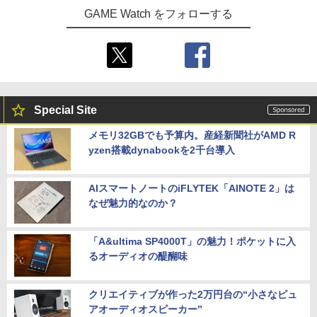
￥19,800
￥4,400
GAME Watch をフォローする
Special Site
メモリ32GBでも予算内。産経新聞社がAMD R
yzen搭載dynabookを2千台導入
AIスマートノートのiFLYTEK「AINOTE 2」は
なぜ魅力的なのか？
「A&ultima SP4000T」の魅力！ポケットに入
るオーディオの醍醐味
クリエイティブが作った2万円台の“小さなピュ
アオーディオスピーカー”