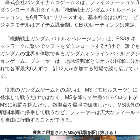
株式会社バンダイナムコゲームスは、プレイステーション 3
ダウンロード専用タイトル「機動戦士ガンダム バトルオペレ
ーション」を6月下旬にリリースする。基本料金は無料で、ビ
ジネスモデルはアイテム課金制。CEROレーティングは未定。
「機動戦士ガンダム バトルオペレーション」は、PS3をネ
ットワークに繋いでソフトをダウンロードするだけで、誰でも
ガンダムの世界を体験できるガンダムオンラインバトルアクシ
ョンゲーム。プレーヤーは、地球連邦軍とジオン公国軍に分か
れて各軍最大6人ずつ、計12人が参加する戦場で繰り広げてい
く。
従来のガンダムゲームとの違いは、MS（モビルスーツ）に
登場して戦うだけではなく、MSを降りて生身のパイロットが
MSに戦闘を挑んだり、敵拠点を爆弾で破壊したり、MS以外の
戦闘車両に搭乗して戦うなど、プレーヤーは広大なフィールド
を自由に行動することができる。
豊富に用意されたMSが戦場を駆け抜ける！