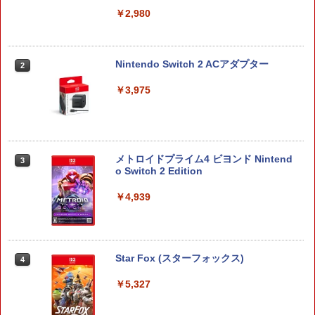
￥6,449
￥7,681
￥2,980
￥3,523
￥7,286
【純正品】Xbox ワイヤレス コントロー
3
Nintendo Switch 2 ACアダプター
2
ラー (カーボンブラック)
Nintendo Switch 2(日本語・国内専用)
【Amazon.co.jp限定】劇場版モノノ怪
【純正品】ディスクドライブ(CFI-ZDD1
3
3
3
￥3,975
第三章 蛇神 (Amazon.co.jp限定オリジ
J) PlayStation 5
￥8,020
ナル三方背収納ケース付きコレクション)
￥55,871
(オリジナル特典:オリジナル巾着＋メー
￥11,980
カー特典:【坤と離】二振りの剣、十翼よ
り来たる！スタジオ描き下ろしイラスト
【純正品】Xbox 充電式バッテリー + US
4
ボード付) [Blu-ray]
メトロイドプライム4 ビヨンド Nintend
B-C ケーブル
3
【純正品】DualSense ワイヤレスコン
o Switch 2 Edition
ニンテンドープリペイド番号 9000円|オ
4
4
￥10,780
トローラー ミッドナイト ブラック(CFI-
ンラインコード版
￥2,618
ZCT2J01)
￥4,939
￥9,000
￥10,737
劇場版「鬼滅の刃」無限城編 第一章 猗
4
窩座再来 完全生産限定版 [Blu-ray]
【国内正規品】Thrustmaster スラスト
5
Star Fox (スターフォックス)
マスター TH8S シフター - PC、PS4、P
ニンテンドープリペイド番号 5000円|オ
4
5
￥8,698
【純正品】DualSense ワイヤレスコン
S5、PS5 Pro、Xbox One、Xbox Serie
ンラインコード版
5
トローラー(CFI-ZCT2J)
s X|S 対応の高精度 H パターン シフター
￥5,327
￥5,000
￥10,737
￥14,141