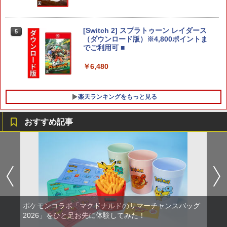
【Amazon.co.jp限定】劇場版モノノ怪
5
第三章 蛇神 (オリジナル特典:オリジナル
巾着＋メーカー特典:【坤と離】二振りの
[Switch 2] スプラトゥーン レイダース
5
剣、十翼より来たる！スタジオ描き下ろ
（ダウンロード版）※4,800ポイントま
しイラストボード付) [DVD]
でご利用可 ■
￥8,800
￥6,480
楽天ランキングをもっと見る
おすすめ記事
【中古】Lost Soul Asideソフト:プレイ
【中古】サムライスピリッツ斬紅郎無双
【中古】Blu-ray▼リトル・マーメイド
1
1
1
ステーション5ソフト／アクション・ゲ
剣 ベスト
ブルーレイディスク レンタル落ち
ーム
￥350
￥1,799
￥850
ポケモンコラボ「マクドナルドのサマーチャンスバッグ
リコリス・リコイル ぶくぶ おおきめ
2
エアコンカビとりすいすい（G型モデ
【新品】PS5 がんばれゴエモン大集合!
アクリルキーホルダー 01.錦木千束（制
2
2026」をひと足お先に体験してみた！
2
ル、エアコンファン掃除ブラシ）スペア
【メール便】
服ver.）