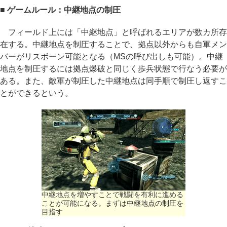
■ ゲームルール：中継地点の制圧
フィールド上には「中継地点」と呼ばれるエリアが数カ所存
在する。中継地点を制圧することで、拠点以外からも自軍メン
バーがリスボーン可能となる（MSの呼び出しも可能）。中継
地点を制圧するには拠点爆破と同じく歩兵状態で行なう必要が
ある。また、敵軍が制圧した中継地点は同手順で制圧し返すこ
とができるという。
中継地点を増やすことで戦闘を有利に進める
ことが可能になる。まずは中継地点の制圧を
目指す