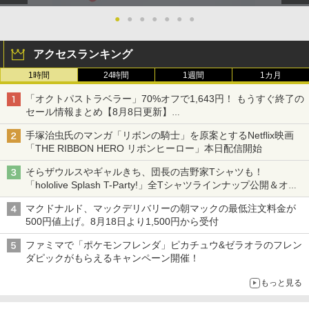
ブラシカートリッジ1個付き
●
●
●
●
●
●
●
￥4,890
￥880
￥3,723
アクセスランキング
リコリス・リコイル ぶくぶ おおきめ
3
1時間
24時間
1週間
1カ月
【中古】黒神話：悟空ソフト:プレイステ
劇場版「鬼滅の刃」無限城編 第一章 猗
アクリルキーホルダー 06.井ノ上たきな
3
3
ーション5ソフト／ロールプレイング・
窩座再来(完全生産限定版)【Blu-ray】 [
（夏服ver.）
「オクトパストラベラー」70%オフで1,643円！ もうすぐ終了の
ゲーム
吾峠呼世晴 ]
セール情報まとめ【8月8日更新】
￥880
ニンテンドーeショップでは「大神 絶景版」が67%オフで990円
￥5,700
￥8,690
手塚治虫氏のマンガ「リボンの騎士」を原案とするNetflix映画
「THE RIBBON HERO リボンヒーロー」本日配信開始
リコリス・リコイル ぶくぶ おおきめ
4
そらザウルスやギャルきち、団長の吉野家Tシャツも！
首都高バトル / Tokyo Xtreme Racer
劇場版「鬼滅の刃」無限城編 第一章 猗
アクリルキーホルダー 05.錦木千束（夏
4
4
「hololive Splash T-Party!」全Tシャツラインナップ公開＆オン
窩座再来(通常版)【Blu-ray】 [ 吾峠呼世
服ver.）
ライン販売開始
晴 ]
￥6,333
マクドナルド、マックデリバリーの朝マックの最低注文料金が
￥880
500円値上げ。8月18日より1,500円から受付
￥3,960
ファミマで「ポケモンフレンダ」ピカチュウ&ゼラオラのフレン
ダピックがもらえるキャンペーン開催！
[Switch 2] ぽこ あ ポケモン エキスパン
5
Winning Post 10 2026 PS5版
TVアニメ 違国日記 Blu-ray 第1+2巻 セ
5
ションパス（ダウンロード版）※3,200
5
もっと見る
ット
ポイントまでご利用可
￥6,675