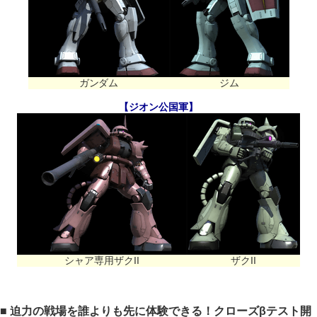
ガンダム
ジム
【ジオン公国軍】
シャア専用ザクII
ザクII
■ 迫力の戦場を誰よりも先に体験できる！クローズβテスト開