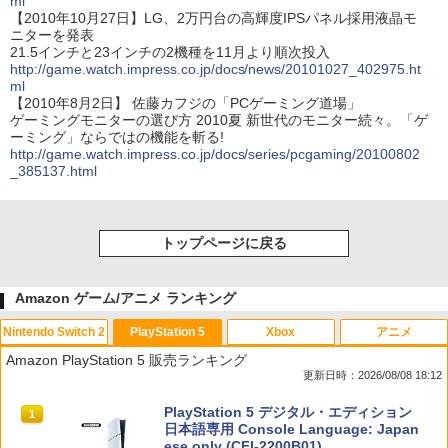
ml
【2010年10月27日】LG、2万円台の高輝度IPSパネル採用液晶モ
ニターを発表
21.5インチと23インチの2機種を11月より順次投入
http://game.watch.impress.co.jp/docs/news/20101027_402975.ht
ml
【2010年8月2日】 佐藤カフジの「PCゲーミング道場」
ゲーミングモニターの選び方 2010夏 新世代のモニター続々。「ゲ
ーミング」ならではの機能を斬る!
http://game.watch.impress.co.jp/docs/series/pcgaming/20100802
_385137.html
トップページに戻る
Amazon ゲーム/アニメ ランキング
Nintendo Switch 2
PlayStation 5
Xbox
アニメ
Amazon PlayStation 5 販売ランキング
更新日時：2026/08/08 18:12
スプラトゥーン レイダース|オンライン
PlayStation 5 デジタル・エディション
1
1
コード版
日本語専用 Console Language: Japan
ese only (CFI-2200B01)