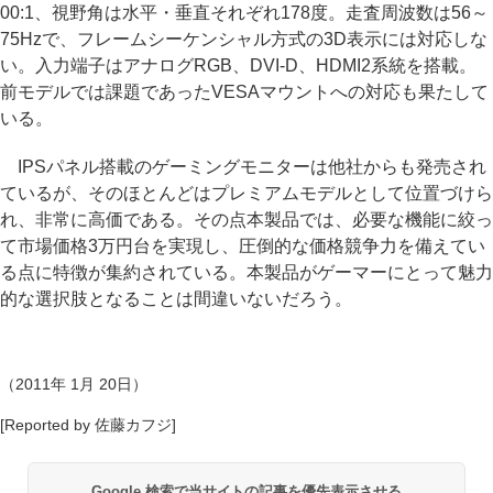
00:1、視野角は水平・垂直それぞれ178度。走査周波数は56～
75Hzで、フレームシーケンシャル方式の3D表示には対応しな
い。入力端子はアナログRGB、DVI-D、HDMI2系統を搭載。
前モデルでは課題であったVESAマウントへの対応も果たして
いる。
IPSパネル搭載のゲーミングモニターは他社からも発売され
ているが、そのほとんどはプレミアムモデルとして位置づけら
れ、非常に高価である。その点本製品では、必要な機能に絞っ
て市場価格3万円台を実現し、圧倒的な価格競争力を備えてい
る点に特徴が集約されている。本製品がゲーマーにとって魅力
的な選択肢となることは間違いないだろう。
（2011年 1月 20日）
[Reported by 佐藤カフジ]
Google 検索で当サイトの記事を優先表示させる