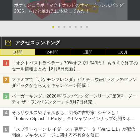
￥7,681
ポケモンコラボ「マクドナルドのサマーチャンスバッグ
￥3,523
￥1,999
【送料無料】劇場版「鬼滅の刃」無限城
2
2026」をひと足お先に体験してみた！
編 第一章 猗窩座再来(通常版)【Blu-ra
【特典】僕のヒーローアカデミア All's J
2
y】/アニメーション[Blu-ray]【返品種別
ustice(【早期購入封入特典】DLコード)
【純正品】Xbox ワイヤレス コントロー
3
A】
●
●
●
●
●
●
●
ラー (カーボンブラック)
送料無料Battlefield™ 6（バトルフィー
￥7,128
2
【Amazon.co.jp限定】劇場版モノノ怪
3
ルド6） 【予約特典】DLC「トゥームス
￥4,400
第三章 蛇神 (Amazon.co.jp限定オリジ
￥8,020
トーンパック」 同梱 オリジナルBOX入
アクセスランキング
ナル三方背収納ケース付きコレクション)
り ＆ 記念カード & LEDライト 同梱 - PS
(オリジナル特典:オリジナル巾着＋メー
1時間
24時間
1週間
1カ月
5 B0FKN6ZL1H
カー特典:【坤と離】二振りの剣、十翼よ
り来たる！スタジオ描き下ろしイラスト
【特典あり楽天1位】Switch2 ケース キ
天使のたまご 4Kリマスター【Blu-ray】
3
3
「オクトパストラベラー」70%オフで1,643円！ もうすぐ終了の
【純正品】Xbox 充電式バッテリー + US
4
￥3,280
ボード付) [Blu-ray]
ャリングケース ハードケース EVAハー
[ 押井守 ]
B-C ケーブル
セール情報まとめ【8月8日更新】
ドシェル 10ゲームカードスロット switc
ニンテンドーeショップでは「大神 絶景版」が67%オフで990円
h2 収納 Joy-Con収納対応 Nintendo Sw
￥10,780
￥4,648
ファミマで「ポケモンフレンダ」ピカチュウ&ゼラオラのフレン
￥2,618
itch2専用 撥水 ブラック/ホワイト
ダピックがもらえるキャンペーン開催！
【ポイント5倍】PS5 Slim スタンド 新型
3
縦置き 冷却ファン スタンド 冷却パッド
￥2,000
バーガーキング、2026年“ワンパウンダーシリーズ”第3弾「ダー
縦置き 垂直 充電器 USB 静音 リモコン
劇場版「鬼滅の刃」無限城編 第一章 猗
4
ティ ザ・ワンパウンダー」を8月7日発売
収納 充電LEDランプ 充電指示ランプ付
劇場版 カードキャプターさくら 封印さ
窩座再来 完全生産限定版 [Blu-ray]
4
【国内正規品】Thrustmaster スラスト
「特製ガーリックマヨソース」を使用した超大型チーズバーガー
滑り止め 冷却台 2台同時充電
5
れたカード【Blu-ray】 [ 丹下桜 ]
そらザウルスやギャルきち、団長の吉野家Tシャツも！
マスター TH8S シフター - PC、PS4、P
ゼルダの伝説 ティアーズ オブ ザ キン
￥8,698
4
S5、PS5 Pro、Xbox One、Xbox Serie
「hololive Splash T-Party!」全Tシャツラインナップ公開＆オン
￥3,600
グダム Nintendo Switch 2 Edition
￥4,884
s X|S 対応の高精度 H パターン シフター
ライン販売開始
「スプラトゥーン レイダース」更新データ「Ver.1.1.1」が配信
￥7,893
￥14,141
開始。ブキやステージに関する不具合を修正