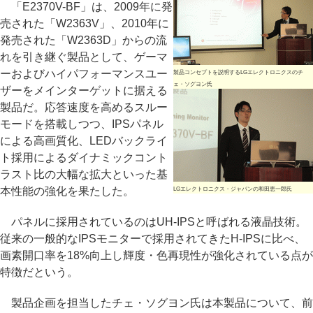
「E2370V-BF」は、2009年に発
売された「W2363V」、2010年に
発売された「W2363D」からの流
れを引き継ぐ製品として、ゲーマ
ーおよびハイパフォーマンスユー
製品コンセプトを説明するLGエレクトロニクスのチ
ェ・ソグヨン氏
ザーをメインターゲットに据える
製品だ。応答速度を高めるスルー
モードを搭載しつつ、IPSパネル
による高画質化、LEDバックライ
ト採用によるダイナミックコント
ラスト比の大幅な拡大といった基
本性能の強化を果たした。
LGエレクトロニクス・ジャパンの和田恵一郎氏
パネルに採用されているのはUH-IPSと呼ばれる液晶技術。
従来の一般的なIPSモニターで採用されてきたH-IPSに比べ、
画素開口率を18%向上し輝度・色再現性が強化されている点が
特徴だという。
製品企画を担当したチェ・ソグヨン氏は本製品について、前