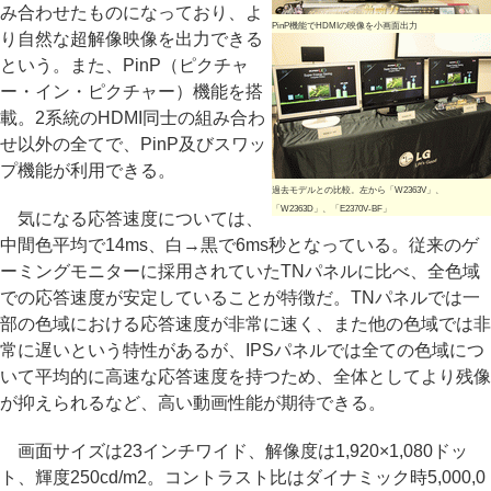
み合わせたものになっており、よ
PinP機能でHDMIの映像を小画面出力
り自然な超解像映像を出力できる
という。また、PinP（ピクチャ
ー・イン・ピクチャー）機能を搭
載。2系統のHDMI同士の組み合わ
せ以外の全てで、PinP及びスワッ
プ機能が利用できる。
過去モデルとの比較。左から「W2363V」、
「W2363D」、「E2370V-BF」
気になる応答速度については、
中間色平均で14ms、白→黒で6ms秒となっている。従来のゲ
ーミングモニターに採用されていたTNパネルに比べ、全色域
での応答速度が安定していることが特徴だ。TNパネルでは一
部の色域における応答速度が非常に速く、また他の色域では非
常に遅いという特性があるが、IPSパネルでは全ての色域につ
いて平均的に高速な応答速度を持つため、全体としてより残像
が抑えられるなど、高い動画性能が期待できる。
画面サイズは23インチワイド、解像度は1,920×1,080ドッ
ト、輝度250cd/m2。コントラスト比はダイナミック時5,000,0