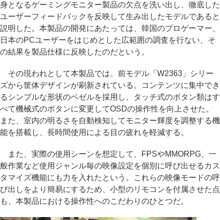
身となるゲーミングモニター製品の欠点を洗い出し、徹底した
ユーザーフィードバックを反映して生み出したモデルであると
説明した。本製品の開発にあたっては、韓国のプロゲーマー、
日本のPCユーザーをはじめとした広範囲の調査を行ない、そ
の結果を製品仕様に反映したのだという。
その現われとして本製品では、前モデル「W2363」シリー
ズから筐体デザインが刷新されている。コンテンツに集中でき
るシンプルな形状のベゼルを採用し、タッチ式のボタン類はす
べて機械式のボタンに変更してOSDの操作性を向上させた。
また、室内の明るさを自動検知してモニター輝度を調整する機
能を搭載し、長時間使用による目の疲れを軽減する。
また、実際の使用シーンを想定して、FPSやMMORPG、一
般作業など使用ジャンル毎の映像設定を個別に呼び出せるカス
タマイズ機能にも力を入れたという。これらの映像モードの呼
び出しをより簡易にするため、小型のリモコンを付属させた点
も、本製品における操作性へのこだわりのひとつだ。