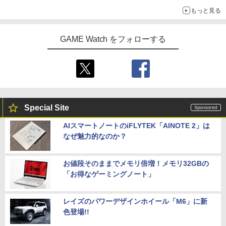
【中古】龍が如く 極3 ／ 龍が如く3外伝
【Amazon.co.jp限定】劇場版モノノ怪
4
5
もっと見る
Dark Tiesソフト:プレイステーション5
劇場版 カードキャプターさくら【Blu-ra
第三章 蛇神 (オリジナル特典:オリジナル
5
ソフト／アクション・ゲーム
y】 [ 丹下桜 ]
巾着＋メーカー特典:【坤と離】二振りの
剣、十翼より来たる！スタジオ描き下ろ
【楽天ブックス限定特典】スーパーマリ
5
GAME Watch をフォローする
しイラストボード付) [DVD]
オブラザーズ ワンダー Nintendo Switc
￥4,150
￥4,884
h 2 Edition ＋ みんなでリンリンパーク
(「スーパーマリオ」ステッカー2種)
￥8,800
￥7,577
【特典】SILENT HILL: Townfall(【早期
5
購入封入特典】DLCチラシ)
￥6,507
Special Site
AIスマートノートのiFLYTEK「AINOTE 2」は
なぜ魅力的なのか？
お値段そのままでメモリ倍増！メモリ32GBの
「お得なゲーミングノート」
レイズのパワーデザインホイール「M6」に新
色登場!!