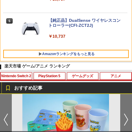
ニンテンドープリペイド番号 5000円|オ
5
【純正品】DualSense ワイヤレスコン
ンラインコード版
5
トローラー(CFI-ZCT2J)
￥5,000
￥10,737
Amazonランキングをもっと見る
楽天市場 ゲーム/アニメ ランキング
Nintendo Switch 2
PlayStation 5
ゲームグッズ
アニメ
【純正品】Xbox ワイヤレス コントロー
劇場版「鬼滅の刃」無限城編 第一章 猗
1
1
ラー + USB-C® ケーブル
窩座再来 通常版 [Blu-ray]
おすすめ記事
￥8,300
￥3,982
【特典】ファイナルファンタジー レゾナ
PRO FREAK V2 Cheeky (通常版) モデ
アニプレックス ブルーレイディスク
1
1
1
ンス Switch2版(【初回封入特典】魔導
ル プロフリーク PS5 PS4 NS proチーキ
劇場版「鬼滅の刃」無限列車編 通常版
船＆かけだし騎士の応援パック・かけだ
ー 凹型 FPS 無段階高さ調節 profreek バ
し騎士のスタートダッシュパック)
ージョン2 PS4 PS5 nintendo switch プ
￥4,400
【純正品】Xbox ワイヤレス コントロー
2
ロコン対応【定形外郵便のみ送料無料】
劇場版「鬼滅の刃」無限城編 第一章 猗
ラー (ロボット ホワイト)
2
Playstation 5特許取得済み日本製しまリ
￥6,910
窩座再来 通常版 [DVD]
ス堂