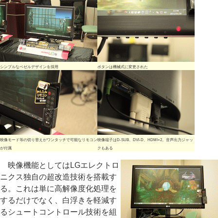
シンプルなベゼルデザインを採用
ボタンは機械式に変更された
映像モード等の切り替えがワンタッチで可能なリモコン
映像端子はD-SUB、DVI-D、HDMI×2。音声出力ジャッ
が付属
クもある
映像機能としてはLGエレクトロ
ニクス独自の超改造技術を搭載す
る。これは単に高解像度化処理を
するだけでなく、白浮きを軽減す
るシュートコントロール技術を組