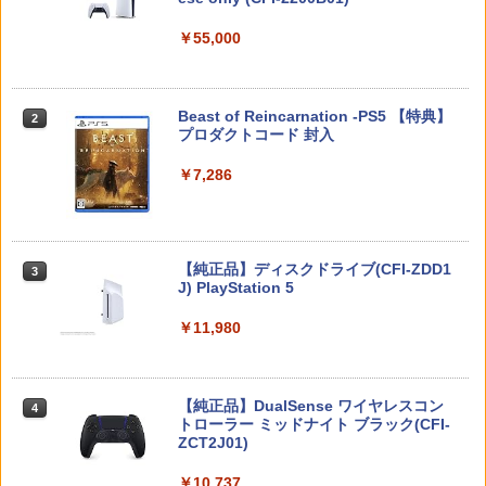
￥5,832
￥55,000
スプラトゥーン レイダース -Switch2
Beast of Reincarnation -PS5 【特典】
2
2
プロダクトコード 封入
￥6,446
￥7,286
Nintendo Switch 2(日本語・国内専用)
【純正品】ディスクドライブ(CFI-ZDD1
3
3
J) PlayStation 5
￥55,491
￥11,980
【純正品】DualSense ワイヤレスコン
ニンテンドープリペイド番号 9000円|オ
4
4
トローラー ミッドナイト ブラック(CFI-
ンラインコード版
ZCT2J01)
￥9,000
￥10,737