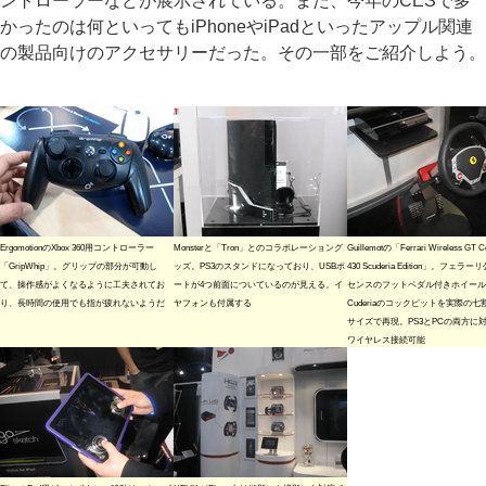
ントローラーなどが展示されている。また、今年のCESで多
かったのは何といってもiPhoneやiPadといったアップル関連
の製品向けのアクセサリーだった。その一部をご紹介しよう。
ErgomotionのXbox 360用コントローラー
Monsterと「Tron」とのコラボレーショング
Guillemotの「Ferrari Wireless GT Co
「GripWhip」。グリップの部分が可動し
ッズ。PS3のスタンドになっており、USBポ
430 Scuderia Edition」。フェラ
て、操作感がよくなるように工夫されてお
ートが4つ前面についているのが見える。イ
センスのフットペダル付きホイール。
り、長時間の使用でも指が疲れないようだ
ヤフォンも付属する
Cuderiaのコックピットを実際の七
サイズで再現。PS3とPCの両方に
ワイヤレス接続可能