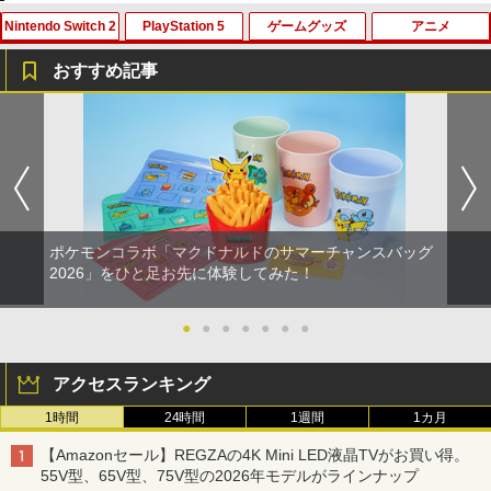
Nintendo Switch 2
PlayStation 5
ゲームグッズ
アニメ
おすすめ記事
PlayVital 新型Switch2対応 親指グリッ
PS5 縦置きスタンド PlayStation5 / PS5
【中古】 この世界の片隅に ブックレッ
1
1
1
プキャップ 4個セット ジョイコン対応シ
Slim / PS5 Pro 用 縦置き スタンド 円形
ト付 / 片渕須直 / バンダイビジュアル [Bl
リコン素材 快適フィット スイッチ2対応
安定感UP ブラック ブルー シルバー グ
u-ray]【メール便送料無料】【最短翌日
滑り止めスティックカバー
レー ゲームアクセサリー ◇ALW-P5216
配達対応】
【メール便】 | プレーステーション プレ
イステーション プレステ プレステ5 プレ
￥990
￥1,243
イステーション5 スタンド 収納
ポケモンコラボ「マクドナルドのサマーチャンスバッグ
￥1,380
2026」をひと足お先に体験してみた！
Switch2 保護フィルム スイッチ2 保護フ
【BLU-R】超かぐや姫！ Blu-ray通常版
2
2
ィルム switch2 フィルム Switch2 ガラ
スフィルム スイッチ2 フィルム ガイド
●
●
●
●
●
●
●
￥5,780
貼り付け キット カバー Switch 2 本体
グランツーリスモ7 PS5版
2
アクセサリー Nintendo Switch2 ケース
可 透明 ブルーライト カット 99％ FIRM
アクセスランキング
￥3,779
E
1時間
24時間
1週間
1カ月
￥1,000
「多聞くん今どっち!?」3【Blu-ray】 [
3
【Amazonセール】REGZAの4K Mini LED液晶TVがお買い得。
師走ゆき ]
55V型、65V型、75V型の2026年モデルがラインナップ