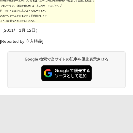
FlingのPad用ゲームボタン。移動はスムーズ
HELIXのiPhone向け縦型にも横型にも対応で
で使いやすい。値段が1個29ドル（約2,400
きるグリップ
円）というのは少し高いような気がするが、
スポーツゲームやFPSなどを長時間プレイす
る人には重宝されるかもしれない
（2011年 1月 12日）
[Reported by 立入勝義]
Google 検索で当サイトの記事を優先表示させる