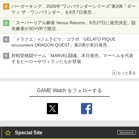
ソニー・インタラクティブエンタテイン
￥8,044
3
バーガーキング、2026年“ワンパウンダーシリーズ”第3弾「ダー
メント 【PS5】Marvel’s Spider-Man 2
【10%OFFクーポン配布中】【365日完
3
ティ ザ・ワンパウンダー」を8月7日発売
通常版 [ECJS-00035 PS5 マーベルス
全保証】 Nintendo Switch2 保護フィル
「特製ガーリックマヨソース」を使用した超大型チーズバーガー
パイダーマン2 ツウジョウ]【MARVELC
ム 任天堂 Switch2 フィルム スイッチ2
「スーパーリアル麻雀 Venus Returns」8月27日に発売決定。脱
orner】
保護フィルム 7.9インチ ガラスフィルム
衣麻雀が3D×VRで復活
フィルム 10H ガラスザムライ 液晶保護
『映画 ラブライブ！蓮ノ空女学院スクー
4
発売から2週間は20%オフになるセールが実施
フィルム OVER`s オーバーズ TP01
￥3,980
ルアイドルクラブ Bloom Garden Part
「ドラクエ」×ジェラピケ、コラボ「GELATO PIQUE
y』(特装限定版)【Blu-ray】 [ 矢立肇 ]
encounters DRAGON QUEST」第2弾が本日発売
￥1,380
アイスカップに入ったスライムやわたぼう、ベビーサタンなどが
￥8,580
対戦型格闘ゲーム「MARVEL闘魂」本日発売。マーベルを代表
オリジナルアートで登場
Marvel's Spider-Man 2
4
するヒーローやヴィランたちが登場
「GUILTY GEAR」などの格ゲーを手掛けるアークシステムワー
任天堂 【Switch2】スプラトゥーン レイ
￥4,011
4
もっと見る
クスが開発
ダース [BEE-P-AADLA NSW2 スプラト
【楽天ブックス限定連動購入特典+楽天
5
ゥ-ン レイダ-ス]
ブックス限定先着特典+他】ゴールデン
カムイ 第十五巻(初回限定版)【Blu-ra
GAME Watch をフォローする
￥6,740
y】(キャラファインボード+キャスト複
製サイン入り複製原画セット+原作者・
首都高バトル / Tokyo Xtreme Racer
野田サトル描き下ろし最終章OP／ED絵
5
【PS5】 ELJM-30827
コンテ+他) [ 野田サトル ]
【メール便発送】【新品】任天堂 Ninte
5
￥6,480
￥10,780
ndo Switch 2 ゲームソフト スプラトゥ
ーン レイダース
Special Site
￥6,750