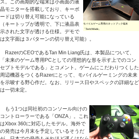
ス。この画期的な端末は小画面の液
晶モニターを搭載しており、キーボ
ードは切り替え可能になっている
（キートップが透明で、下に液晶表
モバイルゲーム専用のネットブック端末
「Switchblade」
示された文字が透ける仕様。デモで
は文字面は３パターンの切り替え可能）。
RazerのCEOであるTan Min Liang氏は、本製品について、
「未来のゲーム専用PCとしての理想的な形を示す上でのコン
セプトモデルである」とコメント。ゲームにこだわりつくした
周辺機器をつくるRazerにとって、モバイルゲーミングの未来
を示唆する野心作だ。なお、リリース日やスペックの詳細など
は一切未定。
もう1つは同社初のコンソール向けの
コントローラーである「ONZA」。これ
はXbox 360に対応したモデル。海外で
の発売は今月末を予定しているそうだ
が、日本での発売もそれほど遅くはなら