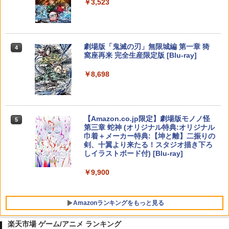
￥3,523
【純正品】DualSense ワイヤレスコン
B-C ケーブル
ニンテンドープリペイド番号 9000円|オ
4
4
トローラー ミッドナイト ブラック(CFI-
ンラインコード版
ZCT2J01)
￥2,618
￥9,000
￥10,737
劇場版「鬼滅の刃」無限城編 第一章 猗
4
窩座再来 完全生産限定版 [Blu-ray]
【純正品】Xbox ワイヤレス コントロー
ニンテンドープリペイド番号 5000円|オ
5
5
￥8,698
【純正品】DualSense ワイヤレスコン
ラー (カーボンブラック)
ンラインコード版
5
トローラー(CFI-ZCT2J)
￥8,020
￥5,000
￥10,737
【Amazon.co.jp限定】劇場版モノノ怪
5
第三章 蛇神 (オリジナル特典:オリジナル
巾着＋メーカー特典:【坤と離】二振りの
剣、十翼より来たる！スタジオ描き下ろ
しイラストボード付) [Blu-ray]
￥9,900
Amazonランキングをもっと見る
楽天市場 ゲーム/アニメ ランキング