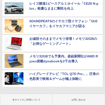
レイズ鍛造1ピースアルミホイール「CE28 N-p
lus」軽量なままに剛性を向上
SOUNDPEATSのイヤカフ型イヤフォン「UU2
イヤーカフ」をイヤカフマニアが語る
お値段そのままでメモリ倍増！メモリ32GBの
「お得なゲーミングノート」
メモリ32GBでも予算内。産経新聞社がAMD R
yzen搭載dynabookを2千台導入
ハイグレードテレビ「TCL Q7D Pro」。圧巻の
色彩美で映画＆ゲームが極上体験に
本サイトのご利用について
お問い合わせ