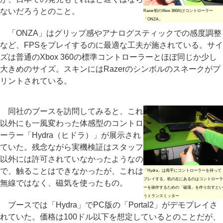
ないだろうとのこと。
Razer初のXbox 360向けコントローラー
「ONZA」
「ONZA」はグリップ感やアナログスティックでの感度調整
など、FPSをプレイするのに最適な工夫が施されている。サイ
ズは普通のXbox 360の標準コントローラーとほぼ同じか少し
大きめのサイズ。スキンにはRazerのシンボルのスネークがプ
リントされている。
同社のブースを訪問してみると、これ
以外にも一風変わった体感型のコントロ
ーラー「Hydra（ヒドラ）」が展示され
ていた。残念ながら実機検証はスタッフ
以外には許可されていなかったようなの
で、触ることはできなかったが、これは
「Hydra」は両手にコントローラーを持って
プレイする。机の左にあるのはコントローラ
無線ではなく、磁気を使ったもの。
ーを操作するための「磁場」を作り出すとい
うトランスミッター
ブースでは「Hydra」でPC版の「Portal2」がデモプレイさ
れていた。価格は100ドル以下を想定しているとのことだが、