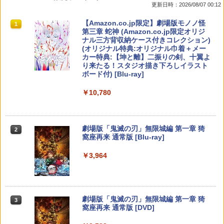
更新日時：2026/08/07 00:12
スプラトゥーン レイダース|オンライン
PlayStation 5 デジタル・エディション
【純正品】Xbox ワイヤレス コントロー
【Amazon.co.jp限定】劇場版モノノ怪
1
1
1
1
コード版
日本語専用 Console Language: Japan
ラー + USB-C® ケーブル
第三章 蛇神 (Amazon.co.jp限定オリジ
ese only (CFI-2200B01)
ナル三方背収納ケース付きコレクション)
(オリジナル特典:オリジナル巾着＋メー
￥5,832
￥8,300
カー特典:【坤と離】二振りの剣、十翼よ
￥55,000
り来たる！スタジオ描き下ろしイラスト
ボード付) [Blu-ray]
Xbox プリペイドカード 5,000円 デジタ
2
￥10,780
スプラトゥーン レイダース -Switch2
Beast of Reincarnation -PS5 【特典】
ルコード 【旧 Xbox ギフトカード】 [オ
2
2
プロダクトコード 封入
ンラインコード]
￥6,455
￥7,286
￥5,000
劇場版「鬼滅の刃」無限城編 第一章 猗
2
窩座再来 通常版 [Blu-ray]
￥3,964
【純正品】Xbox ワイヤレス コントロー
3
Nintendo Switch 2(日本語・国内専用)
【純正品】ディスクドライブ(CFI-ZDD1
3
ラー (ロボット ホワイト)
3
J) PlayStation 5
￥55,603
￥7,681
￥11,849
劇場版「鬼滅の刃」無限城編 第一章 猗
3
窩座再来 通常版 [DVD]
【純正品】Xbox 充電式バッテリー + US
4