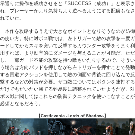
示通りに操作を成功させると「SUCCESS（成功）」と表示さ
れ、プレーヤーがより気持ちよく遊べるようにする配慮もなさ
れていた。
本作を攻略するうえで大きなポイントとなりそうなのが防御
の使い方。特に対ボス戦では、左トリガーで敵の攻撃を一度ガ
ードしてからスキを突いて反撃するカウンター攻撃をうまく利
用すれば、より効率的にダメージを与えることが可能だ。ただ
し、一部ガード不能の攻撃を持つ敵もいたりするので、そうい
う場合は方向パッドを押しながら左トリガーを押すことで発動
する回避アクションを使用して敵の側面や背後に回り込んで反
撃するなどの対策が必要。ザコ敵についてはボタンを連打する
だけでもだいたい勝てる難易度に調整されていたようだが、対
ボス戦に関してはこれらの防御テクニックを使いこなすことが
必須となるだろう。
【Castlevania -Lords of Shadow-】