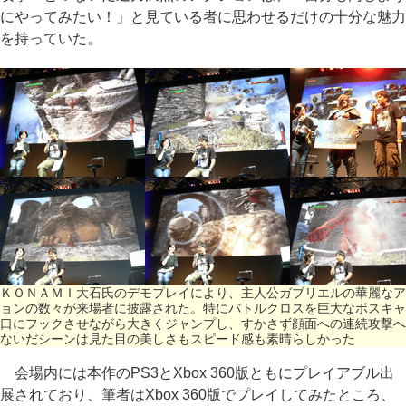
にやってみたい！」と見ている者に思わせるだけの十分な魅力
を持っていた。
ＫＯＮＡＭＩ大石氏のデモプレイにより、主人公ガブリエルの華麗なア
ョンの数々が来場者に披露された。特にバトルクロスを巨大なボスキャ
口にフックさせながら大きくジャンプし、すかさず顔面への連続攻撃へ
ないだシーンは見た目の美しさもスピード感も素晴らしかった
会場内には本作のPS3とXbox 360版ともにプレイアブル出
展されており、筆者はXbox 360版でプレイしてみたところ、