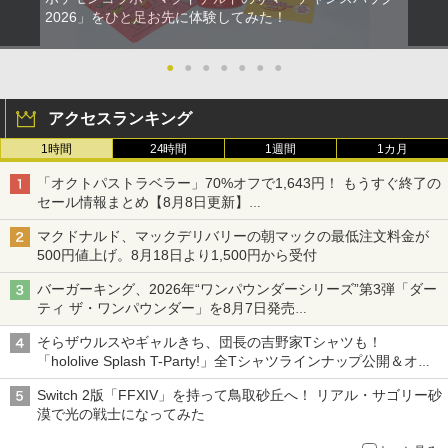
￥1,000
ソニー・インタラクティブエンタテイン
劇場版モノノ怪 唐傘【Blu-ray】 [ 中村
2026」をひと足お先に体験してみた！
劇場版「鬼滅の刃」無限城編 第一章 猗
2
2
2
メント スティックモジュール（DualSen
健治 ]
窩座再来 通常版 [Blu-ray]
se Edge(TM) ワイヤレスコントローラー
用） [CFI-ZSM1G PS5 デュアルセンス
●
●
●
●
●
●
●
￥8,044
￥3,982
楽天1位 switch2 保護フィルム【他全機
エッジ スティックモジュール]
2
種】【2枚目半額&ケーブルもらえる】ス
イッチ2 保護フィルム switch2 フィルム
アクセスランキング
￥2,679
Switch2 ガラスフィルム スイッチ Switc
1時間
24時間
1週間
1カ月
h 保護フィルム 有機el ブルーライトカッ
「少女☆歌劇 レヴュースタァライト」2
劇場版「鬼滅の刃」無限城編 第一章 猗
3
3
ト シート 本体 ガラス lite ケース カバー
ndスタァライブ “Starry Desert”【Blu-r
窩座再来 通常版 [DVD]
「オクトパストラベラー」70%オフで1,643円！ もうすぐ終了の
保護 画面 液晶保護 画面保護
ay】 [ スタァライト九九組 ]
テイクツー・インタラクティブ・ジャパ
3
セール情報まとめ【8月8日更新】
ン 【PS5】『NBA 2K26』BEST PRICE
￥3,523
ニンテンドーeショップでは「大神 絶景版」が67%オフで990円
￥1,000
[ELJM-30885 PS5 NBA 2K26 レンカ]
￥8,141
マクドナルド、マックデリバリーの朝マックの最低注文料金が
500円値上げ。8月18日より1,500円から受付
￥4,060
バーガーキング、2026年“ワンパウンダーシリーズ”第3弾「ダー
【2,600件レビュー突破！】 Switch2 カ
3
劇場版「鬼滅の刃」無限城編 第一章 猗
劇場版モノノ怪 第二章 火鼠【Blu-ray】
4
4
ティ ザ・ワンパウンダー」を8月7日発売
バー 超薄 ドック対応 クリアケース 強化
窩座再来 完全生産限定版 [Blu-ray]
[ 鈴木清崇 ]
「特製ガーリックマヨソース」を使用した超大型チーズバーガー
ガラスフィルム付属タイプあり Nintend
PlayStation5用カバー リズム ブルー
4
そらザウルスやギャルきち、団長の吉野家Tシャツも！
o Switch2/Switch 有機EL/通常モデル対
￥8,698
￥8,761
「hololive Splash T-Party!」全Tシャツラインナップ公開＆オン
応 保護ケース 分離式設計 着脱簡単 耐衝
￥5,770
撃 (ボタンカバー*2付)
ライン販売開始
Switch 2版「FFXIV」を持って鳥取砂丘へ！ リアル・サゴリー砂
漠で光の戦士になってみた
￥1,580
【Amazon.co.jp限定】劇場版モノノ怪
「少女☆歌劇 レヴュースタァライト」3r
5
5
【初回特典付き】【2027年02月12日発
5