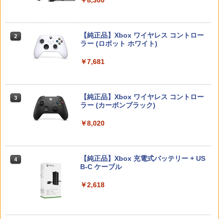
￥5,832
￥8,300
￥55,000
【純正品】Xbox ワイヤレス コントロー
2
スプラトゥーン レイダース -Switch2
Beast of Reincarnation -PS5 【特典】
ラー (ロボット ホワイト)
2
2
プロダクトコード 封入
￥6,449
￥7,681
￥7,286
【純正品】Xbox ワイヤレス コントロー
3
ラー (カーボンブラック)
Nintendo Switch 2(日本語・国内専用)
【純正品】ディスクドライブ(CFI-ZDD1
3
3
J) PlayStation 5
￥8,020
￥55,871
￥11,849
【純正品】Xbox 充電式バッテリー + US
4
B-C ケーブル
【純正品】DualSense ワイヤレスコン
ニンテンドープリペイド番号 9000円|オ
4
4
トローラー ミッドナイト ブラック(CFI-
ンラインコード版
￥2,618
ZCT2J01)
￥9,000
￥10,737