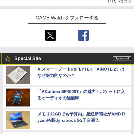
もっと見る
第三章 蛇神 (オリジナル特典:オリジナル
dスタァライブ“Starry Diamond”【Blu-
売】 PLAION｜プレイオン トゥームレイ
巾着＋メーカー特典:【坤と離】二振りの
ray】 [ スタァライト九九組 ]
ダー：レガシー・オブ・アトランティス
P20倍★薄くてじょうぶな Switch2 ケー
剣、十翼より来たる！スタジオ描き下ろ
4
【PS5】
ス Switch / Switch2 inklink公式 収納ケ
GAME Watch をフォローする
しイラストボード付) [DVD]
￥9,149
ース キャリングケース 耐衝撃 スイッチ
￥7,420
スイッチ2 Switch Switch2 ケース ポー
￥8,800
チ カバー バッグ バック ポータブル Nint
endo ニンテンドー スイッチ 可愛い か
わいい Switch2 保護フィルム
￥1,480
Special Site
AIスマートノートのiFLYTEK「AINOTE 2」は
任天堂 【Switch2】Nintendo Switch 2
なぜ魅力的なのか？
5
キャリングケース [BEE-A-PSSAA NSW
2 キャリングケ-ス]
「A&ultima SP4000T」の魅力！ポケットに入
￥2,980
るオーディオの醍醐味
メモリ32GBでも予算内。産経新聞社がAMD R
yzen搭載dynabookを2千台導入