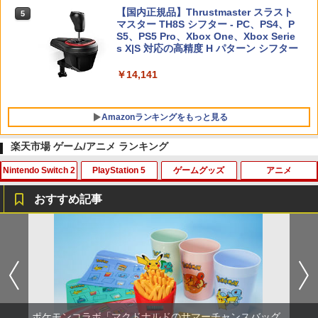
【国内正規品】Thrustmaster スラスト
5
マスター TH8S シフター - PC、PS4、P
ニンテンドープリペイド番号 5000円|オ
5
【純正品】DualSense ワイヤレスコン
S5、PS5 Pro、Xbox One、Xbox Serie
ンラインコード版
5
トローラー(CFI-ZCT2J)
s X|S 対応の高精度 H パターン シフター
￥5,000
￥10,737
￥14,141
Amazonランキングをもっと見る
楽天市場 ゲーム/アニメ ランキング
Nintendo Switch 2
PlayStation 5
ゲームグッズ
アニメ
【Amazon.co.jp限定】劇場版モノノ怪
1
第三章 蛇神 (Amazon.co.jp限定オリジ
おすすめ記事
ナル三方背収納ケース付きコレクション)
(オリジナル特典:オリジナル巾着＋メー
Switch2 保護フィルム スイッチ2 保護フ
【中古】ドラゴンズドグマ 2ソフト:プレ
劇場版「鬼滅の刃」無限城編 第一章 猗
カー特典:【坤と離】二振りの剣、十翼よ
1
1
1
ィルム switch2 フィルム Switch2 ガラ
イステーション5ソフト／アクション・
窩座再来(通常版)【Blu-ray】 [ 吾峠呼世
り来たる！スタジオ描き下ろしイラスト
スフィルム スイッチ2 フィルム ガイド
ゲーム
晴 ]
ボード付) [Blu-ray]
貼り付け キット カバー Switch 2 本体
アクセサリー Nintendo Switch2 ケース
￥1,910
￥3,960
￥10,780
可 透明 ブルーライト カット 99％ FIRM
E
ポケモンコラボ「マクドナルドのサマーチャンスバッグ