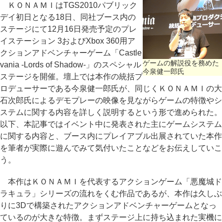
ＫＯＮＡＭＩはTGS2010パブリック
デイ初日となる18日、同社ブース内の
ステージにて12月16日発売予定のプレ
イステーション 3およびXbox 360用ア
クションアドベンチャーゲーム「Castle
ゲームの解説役を務めた
vania -Lords of Shadow-」のスペシャル
今泉健一郎氏
ステージを開催。壇上では本作の統括プ
ロデューサーである今泉健一郎氏が、同じくＫＯＮＡＭＩの大
石次郎氏によるデモプレーの映像を見ながらゲームの特徴やシ
ステムに関する内容を詳しく説明するという形で進められた。
以下、本記事ではイベント中に発表された主にゲームシステム
に関する内容と、ブース内にプレイアブル出展されていた本作
を筆者が実際に遊んでみて気付いたことなどをお伝えしていこ
う。
本作はＫＯＮＡＭＩを代表するアクションゲーム「悪魔城ド
ラキュラ」シリーズの流れをくむ作品であるが、本作は久しぶ
りに3Dで構築されたアクションアドベンチャーゲームとなっ
ているのが大きな特徴。まずステージ上に持ち込まれた実機に