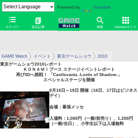
Powered by
Translate
カテゴリ
過去記事
検索
Impressサイト
GAME Watch
イベント
東京ゲームショウ
2010
東京ゲームショウ2010レポート
ＫＯＮＡＭＩブース ステージイベントレポート
再び3Dへ挑戦！ 「Castlevania -Lords of Shadow-」
スペシャルステージを開催
9月16日～19日 開催（16日、17日はビジネス
デイ）
会場：幕張メッセ
入場料：1,000円（一般/前売り）、1,200円
（一般/当日）、小学生以下は入場無料