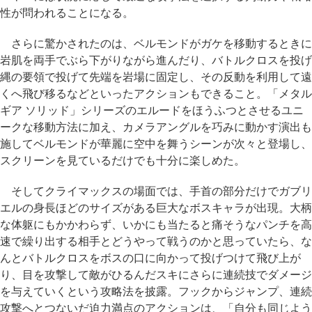
性が問われることになる。
さらに驚かされたのは、ベルモンドがガケを移動するときに
岩肌を両手でぶら下がりながら進んだり、バトルクロスを投げ
縄の要領で投げて先端を岩場に固定し、その反動を利用して遠
くへ飛び移るなどといったアクションもできること。「メタル
ギア ソリッド」シリーズのエルードをほうふつとさせるユニ
ークな移動方法に加え、カメラアングルを巧みに動かす演出も
施してベルモンドが華麗に空中を舞うシーンが次々と登場し、
スクリーンを見ているだけでも十分に楽しめた。
そしてクライマックスの場面では、手首の部分だけでガブリ
エルの身長ほどのサイズがある巨大なボスキャラが出現。大柄
な体躯にもかかわらず、いかにも当たると痛そうなパンチを高
速で繰り出する相手とどうやって戦うのかと思っていたら、な
んとバトルクロスをボスの口に向かって投げつけて飛び上が
り、目を攻撃して敵がひるんだスキにさらに連続技でダメージ
を与えていくという攻略法を披露。フックからジャンプ、連続
攻撃へとつないだ迫力満点のアクションは、「自分も同じよう