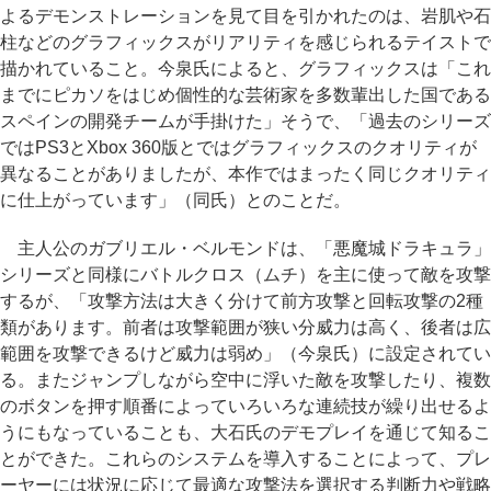
よるデモンストレーションを見て目を引かれたのは、岩肌や石
柱などのグラフィックスがリアリティを感じられるテイストで
描かれていること。今泉氏によると、グラフィックスは「これ
までにピカソをはじめ個性的な芸術家を多数輩出した国である
スペインの開発チームが手掛けた」そうで、「過去のシリーズ
ではPS3とXbox 360版とではグラフィックスのクオリティが
異なることがありましたが、本作ではまったく同じクオリティ
に仕上がっています」（同氏）とのことだ。
主人公のガブリエル・ベルモンドは、「悪魔城ドラキュラ」
シリーズと同様にバトルクロス（ムチ）を主に使って敵を攻撃
するが、「攻撃方法は大きく分けて前方攻撃と回転攻撃の2種
類があります。前者は攻撃範囲が狭い分威力は高く、後者は広
範囲を攻撃できるけど威力は弱め」（今泉氏）に設定されてい
る。またジャンプしながら空中に浮いた敵を攻撃したり、複数
のボタンを押す順番によっていろいろな連続技が繰り出せるよ
うにもなっていることも、大石氏のデモプレイを通じて知るこ
とができた。これらのシステムを導入することによって、プレ
ーヤーには状況に応じて最適な攻撃法を選択する判断力や戦略