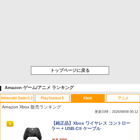
トップページに戻る
Amazon ゲーム/アニメ ランキング
Nintendo Switch 2
PlayStation 5
Xbox
アニメ
Amazon Xbox 販売ランキング
更新日時：2026/08/08 00:12
スプラトゥーン レイダース|オンライン
PlayStation 5 デジタル・エディション
【純正品】Xbox ワイヤレス コントロー
1
1
1
コード版
日本語専用 Console Language: Japan
ラー + USB-C® ケーブル
ese only (CFI-2200B01)