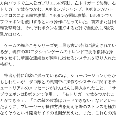
方向パッドで主人公ガブリエルの移動、左トリガーで防御、右
トリガーで敵をつかむ、Aボタンがジャンプ、Xボタンがバト
ルクロスによる前方攻撃、Yボタンが回転攻撃、Bボタンでサ
ブウェポンを使用するという操作になっていた。前方または回
転攻撃時は、それぞれボタンを連打するだけで自動的に3段攻
撃が出せる。
ゲームの舞台こそシリーズ史上最も古い時代に設定されてい
るが、現在の3Dアクションゲームのトレンドである複雑な操
作をせずに華麗な連続技が簡単に出せるシステムを取り入れた
格好だ。
筆者が特に印象に残っているのは、ショーバージョンからか
もしれないが、ザコ敵との戦闘中に操作やシステムに関するチ
ュートリアルのメッセージがひんぱんに挿入されたこと。「サ
ブウェポンはBボタンで使用」、「右トリガーで敵をつかむこ
とができる」、「この敵の攻撃はガードできない」などといっ
たように、プレーヤーが操作方法を覚える際のストレスを極力
なくそうという開発サイドの意図が見えた。また、これらの指