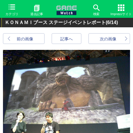
カテゴリ
過去記事
検索
Impressサイト
ＫＯＮＡＭＩブース ステージイベントレポート
(6/14)
前の画像
記事へ
次の画像