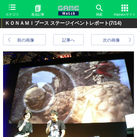
カテゴリ
過去記事
検索
Impressサイト
ＫＯＮＡＭＩブース ステージイベントレポート
(7/14)
前の画像
記事へ
次の画像