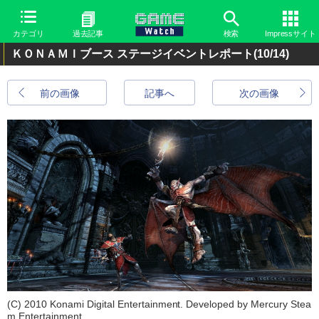
カテゴリ
過去記事
検索
Impressサイト
ＫＯＮＡＭＩブース ステージイベントレポート
(10/14)
前の画像
記事へ
次の画像
(C) 2010 Konami Digital Entertainment. Developed by Mercury Stea
m Entertainment