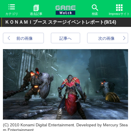
カテゴリ
過去記事
検索
Impressサイト
ＫＯＮＡＭＩブース ステージイベントレポート
(9/14)
前の画像
記事へ
次の画像
(C) 2010 Konami Digital Entertainment. Developed by Mercury Stea
m Entertainment