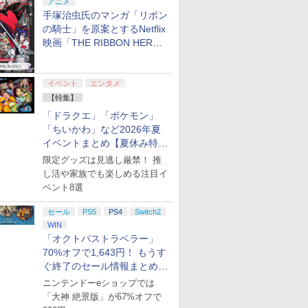
アニメ
手塚治虫氏のマンガ「リボン
の騎士」を原案とするNetflix
映画「THE RIBBON HERO
リボンヒーロー」本日配信開
始
イベント
エンタメ
【特集】
「ドラクエ」「ポケモン」
「ちいかわ」など2026年夏
イベントまとめ【夏休み特
集】
限定グッズは見逃し厳禁！ 推
し活や家族でも楽しめる注目イ
ベント8選
セール
PS5
PS4
Switch2
WIN
「オクトパストラベラー」
70%オフで1,643円！ もうす
ぐ終了のセール情報まとめ
【8月8日更新】
ニンテンドーeショップでは
「大神 絶景版」が67%オフで