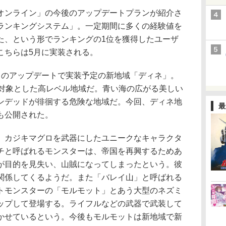
ンライン」の今後のアップデートプランが紹介さ
ランキングシステム」。一定期間に多くの経験値を
た、という形でランキングの1位を獲得したユーザ
こちらは5月に実装される。
のアップデートで実装予定の新地域「ディネ」。
を対象とした高レベル地域だ。青い海の広がる美しい
ンデッドが徘徊する危険な地域だ。今回、ディネ地
最
も公開された。
カジキマグロを武器にしたユニークなキャラクタ
チと呼ばれるモンスターは、帝国を再興するためあ
が目的を見失い、山賊になってしまったという。彼
関係してくるようだ。また「バレイ山」と呼ばれる
トモンスターの「モルモット」とあう大型のネズミ
ップして登場する。ライフルなどの武器で武装して
かせているという。今後もモルモットは新地域で新