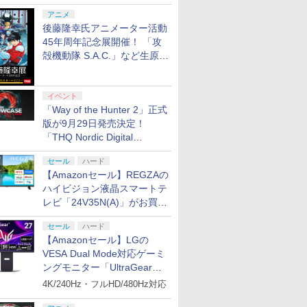
シャルコラボ広告を掲出
アニメ
後藤隆幸氏アニメーター活動
45年周年記念展開催！ 「攻
殻機動隊 S.A.C.」など生原
画、総作画監督修正が展示
イベント
「Way of the Hunter 2」正式
版が9月29日発売決定！
「THQ Nordic Digital
Showcase 2026」まとめ
セール
ハード
【Amazonセール】REGZAの
ハイビジョン液晶スマートテ
レビ「24V35N(A)」がお買い
得！
セール
ハード
【Amazonセール】LGの
VESA Dual Mode対応ゲーミ
ングモニター「UltraGear
27G850A-B」がお買い得！
4K/240Hz・フルHD/480Hz対応