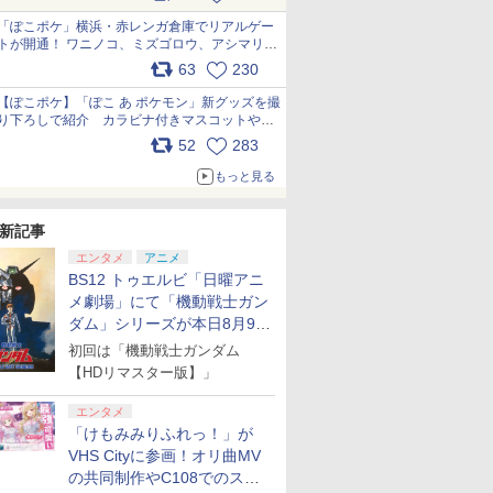
pic.x.com/81MuXGahVM
「ぽこポケ」横浜・赤レンガ倉庫でリアルゲー
トが開通！ ワニノコ、ミズゴロウ、アシマリ登
場シーンをレポート pic.x.com/LDgEByVl6D
63
230
【ぽこポケ】「ぽこ あ ポケモン」新グッズを撮
り下ろしで紹介 カラビナ付きマスコットやス
クエアポーチが仲間入り
52
283
pic.x.com/XmVAgBxaW5
もっと見る
新記事
エンタメ
アニメ
BS12 トゥエルビ「日曜アニ
メ劇場」にて「機動戦士ガン
ダム」シリーズが本日8月9日
から8週連続で放送
初回は「機動戦士ガンダム
【HDリマスター版】」
エンタメ
「けもみみりふれっ！」が
VHS Cityに参画！オリ曲MV
の共同制作やC108でのスペ