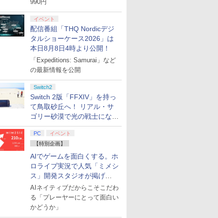
990円
イベント
配信番組「THQ Nordicデジ
タルショーケース2026」は
本日8月8日4時より公開！
「Expeditions: Samurai」など
の最新情報を公開
Switch2
Switch 2版「FFXIV」を持っ
て鳥取砂丘へ！ リアル・サ
ゴリー砂漠で光の戦士になっ
てみた
PC
イベント
【特別企画】
AIでゲームを面白くする。ホ
ロライブ実況で人気「ミメシ
ス」開発スタジオが掲げ
る“AI活用の信念”とは？【講
AIネイティブだからこそこだわ
演レポート】
る「プレーヤーにとって面白い
かどうか」