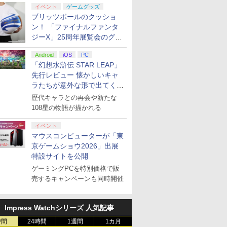
イベント
ゲームグッズ
ブリッツボールのクッショ
ン！ 「ファイナルファンタ
ジーX」25周年展覧会のグッ
ズ情報が公開
Android
iOS
PC
「幻想水滸伝 STAR LEAP」
先行レビュー 懐かしいキャ
ラたちが意外な形で出てくる
シリーズ完全新作！
歴代キャラとの再会や新たな
108星の物語が描かれる
イベント
マウスコンピューターが「東
京ゲームショウ2026」出展
特設サイトを公開
ゲーミングPCを特別価格で販
売するキャンペーンも同時開催
Impress Watchシリーズ 人気記事
時間
24時間
1週間
1カ月