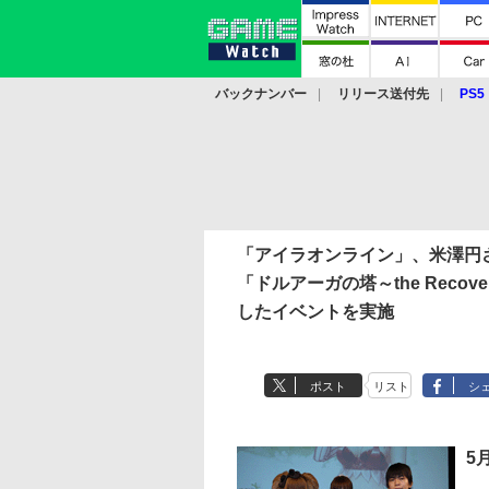
バックナンバー
リリース送付先
PS5
モバイル
eスポーツ
クラウド
PS
「アイラオンライン」、米澤円
「ドルアーガの塔～the Recov
したイベントを実施
ポスト
リスト
シ
5