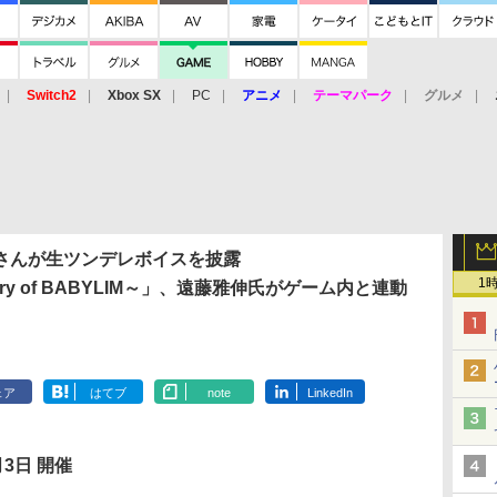
Switch2
Xbox SX
PC
アニメ
テーマパーク
グルメ
 Vita
3DS
アーケード
VR
さんが生ツンデレボイスを披露
1
ery of BABYLIM～」、遠藤雅伸氏がゲーム内と連動
ェア
はてブ
note
LinkedIn
月3日 開催