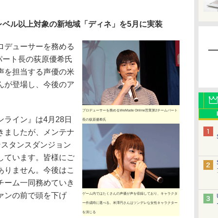
レベル以上対象の新地域「ディネ」を5月に実装
ロデューサーを務める
ームパート長の荻原優希氏
声を担当する声優の米
んが登場し、今後のア
プロデューサーを務めるWeMade Online営業第2チームパート
ライン』は4月28日
長の荻原優希氏
きましたが、メンテナ
ンスタンスダンジョン
しています。皆様にご
ありません。今後はこ
チーム一同務めていき
ァンの前で頭を下げ
ゲーム内ではたくさんの声優が声を収録しており、キャラクタ
ー作成時に選べる。米澤円さんはツンデレな女性キャラクター
を演じる