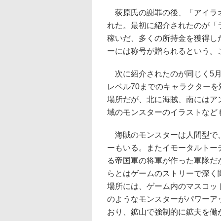
荻原氏の謝罪の後、「アイラオ
れた。最初に紹介されたのが「
稼いだ、多くの所持金を獲得し
ーには称号が贈られるという。
次に紹介されたのが同じく5月
レベル70までのキャラクター
場所だが、北に海賊、南にはア
域のモンスターのイラストなど
海賊のモンスターは人間型で、
ーもいる。またイモータルトー
る帝国軍の将軍が作った軍隊だ
らとはゲームのストリーで深く
場所には、ゲーム内のマスコッ
のようなモンスターがパワーア
おり、鉱山で強制的に鉱夫を働