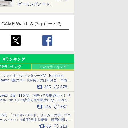
ゲーミングノート」
GAME Watch をフォローする
Xランキング
RPランキング
いいねランキング
「ファイナルファンタジーXIV」Nintendo
Switch 2版のロードが長いのは不具合 早急に
アップデートできるよう対応中
225
378
pic.x.com/s9S3nRCAGa
Switch 2版「FFXIV」を持って鳥取砂丘へ！ リ
アル・サゴリー砂漠で光の戦士になってみた
pic.x.com/qyOfL2uv1n
145
337
USJ、「バイオハザード」リッカーのポップコ
ーンバケツ」を9月9日より販売 頭部が開く仕
組み。味は恐怖を堪のう「味噌フレーバー」
66
213