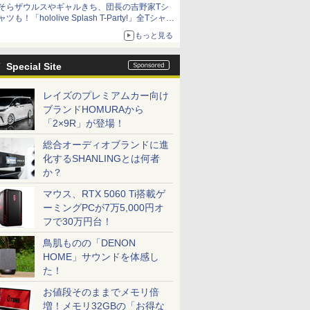
そらザウルスやギャルきち、団長の吉野家Tシ
ャツも！「hololive Splash T-Party!」全Tシャツ
ラインナップ公開＆オンライン販売開始
もっと見る
Special Site
レイズのプレミアムカー向け
ブランドHOMURAから
「2×9R」が登場！
総合オーディオブランドに進
化するSHANLINGとは何者
か？
マウス、RTX 5060 Ti搭載ゲ
ーミングPCが7万5,000円オ
フで30万円台！
鳥肌ものの「DENON
HOME」サウンドを体感し
た！
お値段そのままでメモリ倍
増！メモリ32GBの「お得な