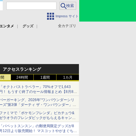
Impress サイト
全カテゴリ
エンタメ
グッズ
アクセスランキング
時間
24時間
1週間
1カ月
「オクトパストラベラー」70%オフで1,643
円！ もうすぐ終了のセール情報まとめ【8月8日
更新】
バーガーキング、2026年“ワンパウンダーシリ
ニンテンドーeショップでは「大神 絶景版」が
ーズ”第3弾「ダーティ ザ・ワンパウンダー」を
67%オフで990円
8月7日発売
ファミマで「ポケモンフレンダ」ピカチュウ&
「特製ガーリックマヨソース」を使用した超大
ゼラオラのフレンダピックがもらえるキャンペ
型チーズバーガー
ーン開催！
「パペットスンスン」の郵便局限定グッズが8
月12日より販売開始！ マスコットやがまぐち、
レターセットなどが登場