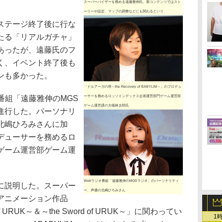
スーパーバイザーを務める遠藤雅伸氏。新コンテンツではスト
ーリーや設定、マップの調整などにも関わるという
ステージ終了後に行な
たる「リアルガチャ」
あったが、遠藤氏のフ
く、イベント終了後も
ンも多かった。
「ドルアーガの塔～the Recovery of BABYLIM～」のプロデュ
番組「遠藤雅伸のMGS
ーサーを務めるロッソインデックス企画運営部門ゲーム運営部
ゲーム運営課の大槻林太郎氏
進行した。パーソナリ
北嶋ひろみさんに加
デューサーを務めるロ
ゲーム運営部ゲーム運
。
Webラジオ番組「遠藤雅伸のMGSラジオ」のパーソナリティ
に説明した。スーパー
ー、声優の北嶋ひろみさん
アニメーション作品
f URUK～＆～the Sword of URUK～」に関わってい
1