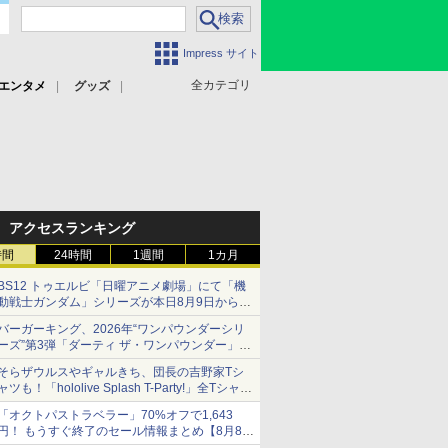
Impress サイト
全カテゴリ
エンタメ
グッズ
アクセスランキング
時間
24時間
1週間
1カ月
BS12 トゥエルビ「日曜アニメ劇場」にて「機
動戦士ガンダム」シリーズが本日8月9日から8
週連続で放送
バーガーキング、2026年“ワンパウンダーシリ
初回は「機動戦士ガンダム【HDリマスター
ーズ”第3弾「ダーティ ザ・ワンパウンダー」を
版】」
8月7日発売
そらザウルスやギャルきち、団長の吉野家Tシ
「特製ガーリックマヨソース」を使用した超大
ャツも！「hololive Splash T-Party!」全Tシャツ
型チーズバーガー
ラインナップ公開＆オンライン販売開始
「オクトパストラベラー」70%オフで1,643
円！ もうすぐ終了のセール情報まとめ【8月8日
更新】