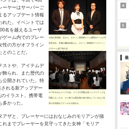
レーヤーはサーバーご
よるアップデート情報
われた。イベントでは
200名を越えるユーザ
がゲーム内でのプレー
今回の登壇者。左から、ネクソン運用部ゲーム運用3チームの平
原亮太氏、声優の磯村知美さん、ネクソン事業部マーケティン
女性の方がオフライン
グ1チーム坂下智久氏
たとのことだ。
最
テストや、アイテムデ
が飾られ、また歴代の
も公開されていた。特
装される新アップデー
○×で行われたクイズ大会。クイズの問題は徐々にマニアックな
o」の2点のイラスト。携帯電
問題になったが、ネコ島では風見鶏が魚の形をしているなど名
も多かった。
所の豆知識をアピールする部分も
アザと、プレーヤーにはおなじみのモリアンが描
これまでプレーヤーを見守ってきた女神「モリア