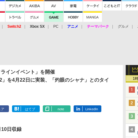
Switch2
Xbox SX
PC
アニメ
テーマパーク
グルメ
 Vita
3DS
アーケード
VR
フラインイベント」を開催
1
2」を4月22日に実装、「灼眼のシャナ」とのタイ
ェア
はてブ
note
LinkedIn
月10日収録