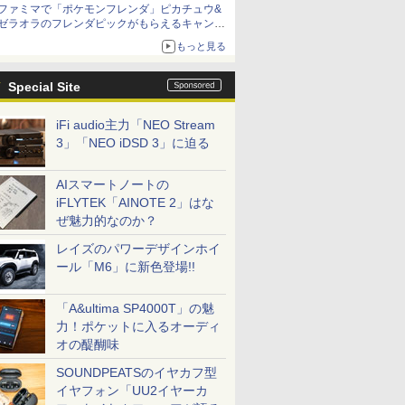
ファミマで「ポケモンフレンダ」ピカチュウ&
ニンテンドーeショップでは「大神 絶景版」が
ゼラオラのフレンダピックがもらえるキャンペ
67%オフで990円
ーン開催！
もっと見る
Special Site
iFi audio主力「NEO Stream
3」「NEO iDSD 3」に迫る
AIスマートノートの
iFLYTEK「AINOTE 2」はな
ぜ魅力的なのか？
レイズのパワーデザインホイ
ール「M6」に新色登場!!
「A&ultima SP4000T」の魅
力！ポケットに入るオーディ
オの醍醐味
SOUNDPEATSのイヤカフ型
イヤフォン「UU2イヤーカ