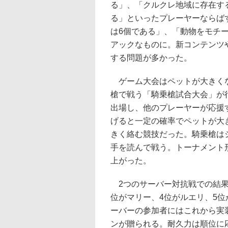
る」、「クルクレ地域に存在す
る」といったプレーヤーならば
は6個である」、「動物をモチ
アックなものに。新コンテンツ
する問題が多かった。
ゲーム大会はペットが大きくな
槍で戦う「騎乗槍試合大会」が
出場し、他のプレーヤーが応援
げると一定の確率でペットが大
きく絡む競技だった。騎乗槍は
手を読んで戦う。トーナメント
上がった。
2つのサーバー対抗戦での結果
位がマリー、4位がルエリ、5位
ーバーの参加者にはこれから実
ンが贈られる。耐久力は順位に