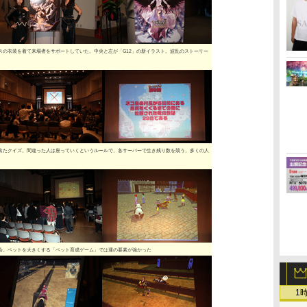
スの衣装を着て来場者をサポートしていた。中央と左が「G12」の新イラスト。波乱のストーリー
出たクイズ。間違った人は座っていくというルールで、各サーバーで生き残り数を競う。多くの人
会。ペットを大きくする「ペット育成ゲーム」では運の要素が強かった
1