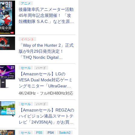
アニメ
後藤隆幸氏アニメーター活動
45年周年記念展開催！ 「攻
殻機動隊 S.A.C.」など生原
画、総作画監督修正が展示
イベント
「Way of the Hunter 2」正式
版が9月29日発売決定！
「THQ Nordic Digital
Showcase 2026」まとめ
セール
ハード
【Amazonセール】LGの
VESA Dual Mode対応ゲーミ
ングモニター「UltraGear
27G850A-B」がお買い得！
4K/240Hz・フルHD/480Hz対応
セール
ハード
【Amazonセール】REGZAの
ハイビジョン液晶スマートテ
レビ「24V35N(A)」がお買い
得！
セール
PS5
PS4
Switch2