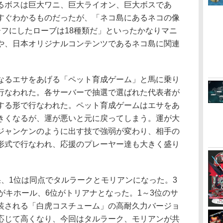
るボスは巨大ワニ、巨大ライオン、巨大ボスであ
すぐわかるものだったが、「ネコ島にあるネコの像
ーフにしたローブは18種類だ」といったかなりマニ
や、日本オリジナルコンテンツであるネコ島に関連
るエサをあげる「ペット育成ゲーム」と馬に乗り
行なわれた。各サーバーで抽選で選ばれた代表者が
する形で行なわれた。ペット育成ゲームはエサをあ
きくなるが、運が悪いと元に戻ってしまう。運が大
ジャンケンのように出す技で強弱が変わり、相手の
形式で行なわれ、応援のプレーヤー達も大きく盛り
、1位は同点でタルラークとモリアンになった。3
がキホール、6位がトリアナとなった。1～3位のサ
装される「白虎コスチューム」の高耐久力バージョ
応じて高くなり、今回はタルラーク、モリアンが共