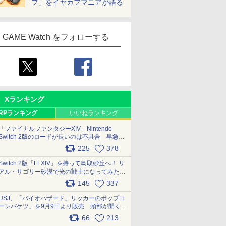
フ」をイヤカフマニアが語る
GAME Watch をフォローする
Xランキング
RPランキング
いいねランキング
「ファイナルファンタジーXIV」Nintendo
Switch 2版のロードが長いのは不具合 早急に
アップデートできるよう対応中
225
378
pic.x.com/s9S3nRCAGa
Switch 2版「FFXIV」を持って鳥取砂丘へ！ リ
アル・サゴリー砂漠で光の戦士になってみた
pic.x.com/qyOfL2uv1n
145
337
USJ、「バイオハザード」リッカーのポップコ
ーンバケツ」を9月9日より販売 頭部が開く仕
組み。味は恐怖を堪のう「味噌フレーバー」
66
213
pic.x.com/81MuXGahVM