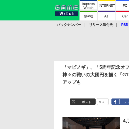
バックナンバー
リリース送付先
PS5
モバイル
eスポーツ
クラウド
PS
「マビノギ」、「5周年記念オ
神々の戦いの大団円を描く「G1
アップも
ポスト
リスト
シ
4