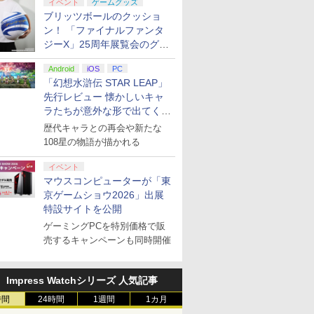
イベント
ゲームグッズ
ブリッツボールのクッショ
ン！ 「ファイナルファンタ
ジーX」25周年展覧会のグッ
ズ情報が公開
Android
iOS
PC
「幻想水滸伝 STAR LEAP」
先行レビュー 懐かしいキャ
ラたちが意外な形で出てくる
シリーズ完全新作！
歴代キャラとの再会や新たな
108星の物語が描かれる
イベント
マウスコンピューターが「東
京ゲームショウ2026」出展
特設サイトを公開
ゲーミングPCを特別価格で販
売するキャンペーンも同時開催
Impress Watchシリーズ 人気記事
時間
24時間
1週間
1カ月