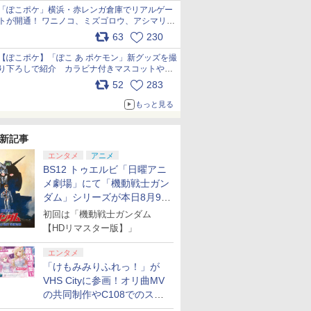
「ぽこポケ」横浜・赤レンガ倉庫でリアルゲー
トが開通！ ワニノコ、ミズゴロウ、アシマリ登
場シーンをレポート pic.x.com/LDgEByVl6D
63
230
【ぽこポケ】「ぽこ あ ポケモン」新グッズを撮
り下ろしで紹介 カラビナ付きマスコットやス
クエアポーチが仲間入り
52
283
pic.x.com/XmVAgBxaW5
もっと見る
新記事
エンタメ
アニメ
BS12 トゥエルビ「日曜アニ
メ劇場」にて「機動戦士ガン
ダム」シリーズが本日8月9日
から8週連続で放送
初回は「機動戦士ガンダム
【HDリマスター版】」
エンタメ
「けもみみりふれっ！」が
VHS Cityに参画！オリ曲MV
の共同制作やC108でのスペ
シャルコラボ広告を掲出