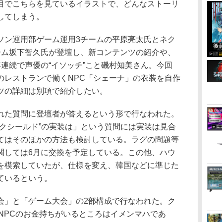
目でこちらを見ているイラストで、どんなストーリ
してしまう。
ン運用部ゲーム運用3チームの平原亮太氏とネク
ーム坂下智久氏が登壇し、新コンテンツの紹介や、
連続で声優の“イソッチ”こと磯村知美さん。今回
のレストランで働くNPC「シェーナ」の衣装を自作
ツの詳細は別項で紹介したい。
た質問に登壇者が答えるという形で行なわれた。
ックシールド”の実装は」という質問には実装は見合
てはそのほかの方法も検討している。ラグの問題等
関しては6月に交換を予定している。この他、ハウ
を模索していたが、仕様を変え、韓国などに準じた
ているという。
」と「ゲーム大会」の2部構成で行なわれた。ク
NPCのお金持ちがいるところはイメンマハであ