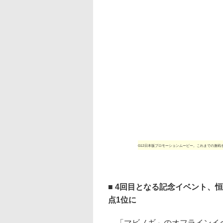
G12日本版プロモーションムービー。これまでの激
■ 4回目となる記念イベント、
点1位に
「マビノギ」のオフラインイベ