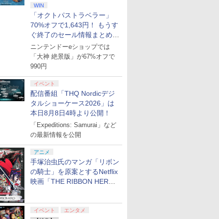
WIN
「オクトパストラベラー」
70%オフで1,643円！ もうす
ぐ終了のセール情報まとめ
【8月8日更新】
ニンテンドーeショップでは
「大神 絶景版」が67%オフで
990円
イベント
配信番組「THQ Nordicデジ
タルショーケース2026」は
本日8月8日4時より公開！
「Expeditions: Samurai」など
の最新情報を公開
アニメ
手塚治虫氏のマンガ「リボン
の騎士」を原案とするNetflix
映画「THE RIBBON HERO
リボンヒーロー」本日配信開
始
イベント
エンタメ