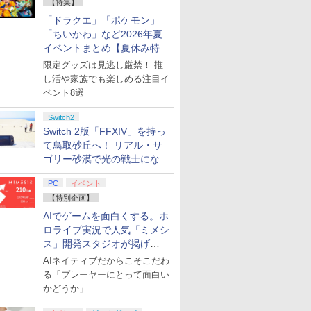
【特集】
「ドラクエ」「ポケモン」
「ちいかわ」など2026年夏
イベントまとめ【夏休み特
集】
限定グッズは見逃し厳禁！ 推
し活や家族でも楽しめる注目イ
ベント8選
Switch2
Switch 2版「FFXIV」を持っ
て鳥取砂丘へ！ リアル・サ
ゴリー砂漠で光の戦士になっ
てみた
PC
イベント
【特別企画】
AIでゲームを面白くする。ホ
ロライブ実況で人気「ミメシ
ス」開発スタジオが掲げ
る“AI活用の信念”とは？【講
AIネイティブだからこそこだわ
演レポート】
る「プレーヤーにとって面白い
かどうか」