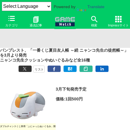
Powered by
Translate
カテゴリ
過去記事
検索
Impressサイト
バンプレスト、「一番くじ夏目友人帳 ～続 ニャンコ先生の徒然帳～」
を3月より発売
ニャンコ先生クッションやぬいぐるみなど全16種
リスト
3月下旬発売予定
価格:1回500円
ダブルチャンスくじ券用「ふにゃっとぬいぐるみ」限