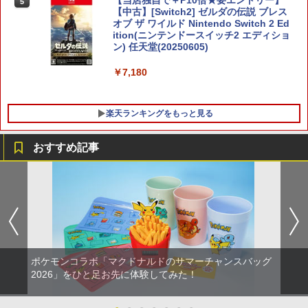
【当店独自で＋P10倍★要エントリー】
5
巾着＋メーカー特典:【坤と離】二振りの
【中古】[Switch2] ゼルダの伝説 ブレス
剣、十翼より来たる！スタジオ描き下ろ
オブ ザ ワイルド Nintendo Switch 2 Ed
しイラストボード付) [DVD]
ition(ニンテンドースイッチ2 エディショ
ン) 任天堂(20250605)
￥8,800
￥7,180
楽天ランキングをもっと見る
おすすめ記事
グランツーリスモ7 PS5版
【中古】ナイトメアー・ビフォア・クリ
1
1
ス…コレクターズEDデジタルリマスター
版 【ブルーレイ】／クリス・サランドン
￥3,779
ブルーレイ／海外アニメ・定番スタジオ
￥540
ポケモンコラボ「マクドナルドのサマーチャンスバッグ
【特典】BLUE REFLECTION Quartet:
2
2026」をひと足お先に体験してみた！
少女たちのキセキ PS5版(【早期購入特
【中古】Mr．インクレディブル 【ブル
2
典】特別フォトフレーム「Quartet」)
ーレイ】／クレイグ・T・ネルソンブル