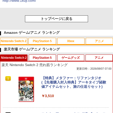
http://www.1kuji.com/
トップページに戻る
Amazon ゲーム/アニメ ランキング
Nintendo Switch 2
PlayStation 5
Xbox
アニメ
楽天市場 ゲーム/アニメ ランキング
Nintendo Switch 2
PlayStation 5
ゲームグッズ
アニメ
スプラトゥーン レイダース|オンライン
PlayStation 5 デジタル・エディション
【純正品】Xbox ワイヤレス コントロー
【Amazon.co.jp限定】劇場版モノノ怪
1
1
1
1
楽天 Nintendo Switch 2 売れ筋ランキング
コード版
日本語専用 Console Language: Japan
ラー + USB-C® ケーブル
第三章 蛇神 (Amazon.co.jp限定オリジ
更新日時：2026/08/07 07:00
ese only (CFI-2200B01)
ナル三方背収納ケース付きコレクション)
(オリジナル特典:オリジナル巾着＋メー
￥5,832
￥8,300
【特典】メタファー：リファンタジオ
カー特典:【坤と離】二振りの剣、十翼よ
1
￥55,000
(【先着購入封入特典】アーキタイプ経験
り来たる！スタジオ描き下ろしイラスト
値アイテムセット、旅の仕送りセット)
ボード付) [Blu-ray]
Xbox プリペイドカード 5,000円 デジタ
2
￥3,510
￥10,780
スプラトゥーン レイダース -Switch2
Beast of Reincarnation -PS5 【特典】
ルコード 【旧 Xbox ギフトカード】 [オ
2
2
プロダクトコード 封入
ンラインコード]
￥6,455
￥7,286
￥5,000