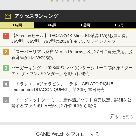
ーレイ／海外アニメ・定番スタジオ
●
●
●
●
●
●
●
￥6,348
￥681
アクセスランキング
1時間
24時間
1週間
1カ月
【特典】トゥームレイダー：レガシー・
3
オブ・アトランティス(【早期購入同梱特
【中古】白雪姫 ダイヤモンド・コレクシ
3
【Amazonセール】REGZAの4K Mini LED液晶TVがお買い得。
典】コスチューム「ララ・クロフト・サ
ョン 【ブルーレイ】／アドリアナ・カセ
55V型、65V型、75V型の2026年モデルがラインナップ
バイバー(仮)」（ゲーム内コンテンツ）)
ロッティブルーレイ／海外アニメ・定番
スタジオ
「スーパーリアル麻雀 Venus Returns」8月27日に発売決定。脱
￥7,012
衣麻雀が3D×VRで復活
￥987
発売から2週間は20%オフになるセールが実施
バーガーキング、2026年“ワンパウンダーシリーズ”第3弾「ダー
ティ ザ・ワンパウンダー」を8月7日発売
【特典】Marvel’s Wolverine(【早期購
4
「特製ガーリックマヨソース」を使用した超大型チーズバーガー
入封入特典】DLC)
【中古】塔の上のラプンツェル 3D スー
4
「ドラクエ」×ジェラピケ、コラボ「GELATO PIQUE
パー・セット 【ブルーレイ】／中川翔子
encounters DRAGON QUEST」第2弾が本日発売
ブルーレイ／海外アニメ・定番スタジオ
￥7,620
アイスカップに入ったスライムやわたぼう、ベビーサタンなどが
「イーグレットツー ミニ」新作追加ソフト発売決定。詳細を公
オリジナルアートで登場
￥1,199
開するファミ通LIVEが8月27日20時から配信
シリーズ累計100タイトルへ
もっと見る
【早期購入特典付き】【2026年12月10
5
日発売】 コーエーテクモゲームス｜KOE
【中古】魔女の宅急便 ブルーレイディス
5
I 進撃の巨人3【PS5】
ク 【レンタル落ち】
GAME Watch をフォローする