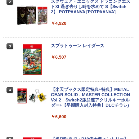
スクウェア・エニックス ドラゴンクエス
劇場版「鬼滅の刃」無限城編 第一章 猗
2
2
トXI 過ぎ去りし時を求めて S【Switch
窩座再来 通常版 [Blu-ray]
2】 POTPAANVA [POTPAANVA]
￥3,964
【純正品】Xbox ワイヤレス コントロー
3
￥4,920
Nintendo Switch 2(日本語・国内専用)
【純正品】ディスクドライブ(CFI-ZDD1
3
ラー (ロボット ホワイト)
3
J) PlayStation 5
￥55,871
￥7,681
￥11,849
劇場版「鬼滅の刃」無限城編 第一章 猗
スプラトゥーン レイダース
3
3
窩座再来 通常版 [DVD]
￥6,507
【純正品】Xbox 充電式バッテリー + US
4
￥3,523
【純正品】DualSense ワイヤレスコン
B-C ケーブル
ニンテンドープリペイド番号 9000円|オ
4
4
トローラー ミッドナイト ブラック(CFI-
ンラインコード版
ZCT2J01)
￥2,618
￥9,000
￥10,737
劇場版「鬼滅の刃」無限城編 第一章 猗
【楽天ブックス限定特典+特典】METAL
4
4
窩座再来 完全生産限定版 [Blu-ray]
GEAR SOLID : MASTER COLLECTION
Vol.2 Switch2版(2連アクリルキーホル
【純正品】Xbox ワイヤレス コントロー
ニンテンドープリペイド番号 5000円|オ
5
5
ダー+【早期購入封入特典】DLCチラシ)
￥8,698
【純正品】DualSense ワイヤレスコン
ラー (カーボンブラック)
ンラインコード版
5
トローラー(CFI-ZCT2J)
￥6,600
￥8,020
￥5,000
￥10,737
【Amazon.co.jp限定】劇場版モノノ怪
5
第三章 蛇神 (オリジナル特典:オリジナル