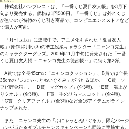
定バージョン
株式会社バンプレストは、「一番くじ夏目友人帳」を3月下
旬より発売する。価格は1回500円。「一番くじ」は外れくじ
が無いのが特徴のくじ引き商品で、コンビニエンスストアなど
で購入が可能。
「月刊LaLa」に連載中で、アニメ化もされた「夏目友人
帳」(原作:緑川ゆき)の準主役級キャラクター「ニャンコ先生」
のキャラクターグッズ。2009年11月中旬に発売された「一番
くじ夏目友人帳 ～ニャンコ先生の徒然帳～」に続く第2弾。
A賞では全長45cmの「ニャンコクッション」、B賞では全長
35cmの「ふにゃっとぬいぐるみ」が当たるほか、「C賞 ソ
フビ貯金箱」、「D賞 マグカップ」(全3種)、「E賞 湯上が
りタオル」(全3種)、「F賞 手のひらマスコット」(全4種)、
「G賞 クリアファイル」(全3種)など全16アイテムがライン
ナップされた。
また、ニャンコ先生の「ふにゃっとぬいぐるみ」限定バージ
ョンが当たるダブルチャンスキャンペーンも同時に実施する。