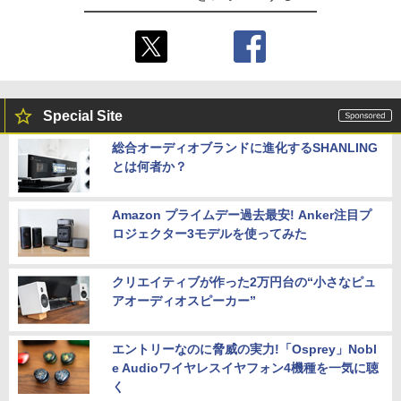
￥8,710
￥3,002
Special Site
総合オーディオブランドに進化するSHANLING
とは何者か？
Amazon プライムデー過去最安! Anker注目プ
ロジェクター3モデルを使ってみた
クリエイティブが作った2万円台の“小さなピュ
アオーディオスピーカー”
エントリーなのに脅威の実力!「Osprey」Nobl
e Audioワイヤレスイヤフォン4機種を一気に聴
く