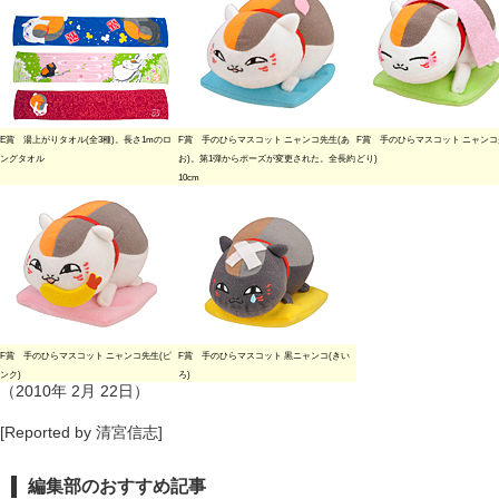
E賞 湯上がりタオル(全3種)。長さ1mのロ
F賞 手のひらマスコット ニャンコ先生(あ
F賞 手のひらマスコット ニャンコ
ングタオル
お)。第1弾からポーズが変更された。全長約
どり)
10cm
F賞 手のひらマスコット ニャンコ先生(ピ
F賞 手のひらマスコット 黒ニャンコ(きい
ンク)
ろ)
（2010年 2月 22日）
[Reported by 清宮信志]
編集部のおすすめ記事