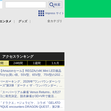
Impress サイト
全カテゴリ
エンタメ
グッズ
アクセスランキング
時間
24時間
1週間
1カ月
【Amazonセール】REGZAの4K Mini LED液晶
TVがお買い得。55V型、65V型、75V型の2026
年モデルがラインナップ
バーガーキング、2026年“ワンパウンダーシリ
ーズ”第3弾「ダーティ ザ・ワンパウンダー」を
8月7日発売
「スーパーリアル麻雀 Venus Returns」8月27
「特製ガーリックマヨソース」を使用した超大
日に発売決定。脱衣麻雀が3D×VRで復活
型チーズバーガー
発売から2週間は20%オフになるセールが実施
「ドラクエ」×ジェラピケ、コラボ「GELATO
PIQUE encounters DRAGON QUEST」第2弾が
本日発売