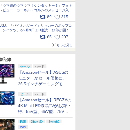
「ウマ娘のウマウマ！ケンタッキー！」フォト
レビュー カーネル・ゴルシのメッセージ入り
パッケージや描き下ろしトレカなどが登場
89
315
pic.x.com/PjnkR9vkXl
USJ、「バイオハザード」リッカーのポップコ
ーンバケツ」を9月9日より販売 頭部が開く仕
組み。味は恐怖を堪のう「味噌フレーバー」
65
207
pic.x.com/81MuXGahVM
もっと見る
新記事
セール
ハード
【Amazonセール】ASUSの
モニターがセール価格に。
26.5インチゲーミングモニタ
ー「ROG Strix OLED
セール
ハード
XG27ACDMS」限定モデルも
【Amazonセール】REGZAの
お買い得
4K Mini LED液晶TVがお買い
得。55V型、65V型、75V型
の2026年モデルがラインナ
PS5
Xbox SX
Switch2
ップ
WIN