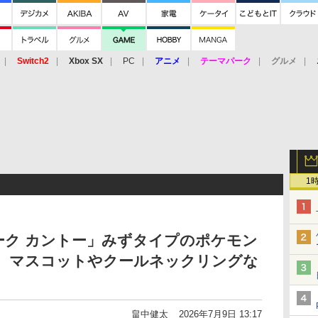
Switch2
Xbox SX
PC
アニメ
テーマパーク
グルメ
 Vita
3DS
アーケード
VR
1
ーク カントー」みずタイプのポケモン
！ マスコットやクールネックリングな
畠中健太
2026年7月9日 13:17