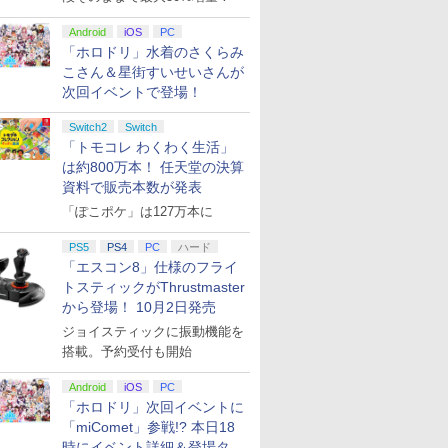
Android
iOS
PC
「ホロドリ」水着のさくらみ
こさん＆星街すいせいさんが
次回イベントで登場！
Switch2
Switch
「トモコレ わくわく生活」
は約800万本！ 任天堂の決算
資料で販売本数が発表
「ぽこポケ」は127万本に
PS5
PS4
PC
ハード
「エスコン8」仕様のフライ
トスティックがThrustmaster
から登場！ 10月2日発売
ジョイスティックに振動機能を
搭載。予約受付も開始
Android
iOS
PC
「ホロドリ」次回イベントに
「miComet」参戦!? 本日18
時にイベント詳細＆登場タレ