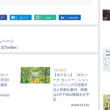
ェア
はてブ
note
LinkedIn
ムページ
witter）
エンタメ
ポケパ
【ポケモン】「ポケパ
6月3日
ーク カントー」ショッ
風接近
ピングバッグの交換方
法と時期を案内。時期
は4月下旬以降順次を予
6年6月2日
定
2026年4月14日