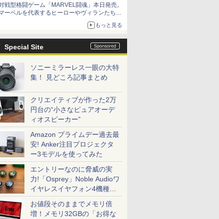
対戦型格闘ゲーム「MARVEL闘魂」本日発売。
アイスカップに入ったスライムやわたぼう、ベ
マーベルを代表するヒーローやヴィランたちが
ビーサタンなどがオリジナルアートで登場
登場
もっと見る
「GUILTY GEAR」などの格ゲーを手掛けるア
ークシステムワークスが開発
Special Site
ソニーミラーレス一眼の大特
集！ 見どころ記事まとめ
クリエイティブが作った2万
円台の“小さなピュアオーデ
ィオスピーカー”
Amazon プライムデー過去最
安! Anker注目プロジェクタ
ー3モデルを使ってみた
エントリーなのに脅威の実
力!「Osprey」Noble Audioワ
イヤレスイヤフォン4機種を
一気に聴く
お値段そのままでメモリ倍
増！メモリ32GBの「お得な