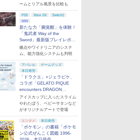
ームとリアル風景を比較も
PS5
Xbox SX
Switch2
WIN
新たな力「腕覚醒」を体験！
「鬼武者 Way of the
Sword」最新版プレイレポー
ト
拠点やワイドリニアのシステ
ム、能力強化システムも判明
アパレル
ゲームグッズ
本日発売
「ドラクエ」×ジェラピケ、
コラボ「GELATO PIQUE
encounters DRAGON
QUEST」第2弾が本日発売
アイスカップに入ったスライム
やわたぼう、ベビーサタンなど
がオリジナルアートで登場
エンタメ
本日発売
「ポケモン」の書籍「ポケモ
ン公式ぜんこく図鑑 1996-
2026」本日発売