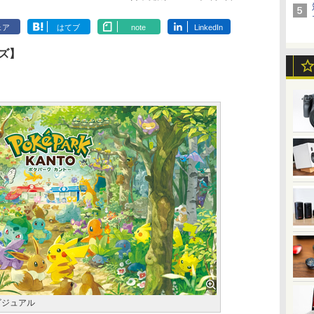
ェア
はてブ
note
LinkedIn
ズ】
ビジュアル