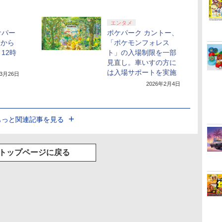
エンタメ
ケパー
ポケパーク カントー、
月から
「ポケモンフォレス
12時
ト」の入場制限を一部
見直し。車いすの方に
は入場サポートを実施
年3月26日
2026年2月4日
もっと関連記事を見る
トップページに戻る