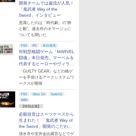
開発チームでは巌流が人気！
「鬼武者 Way of the
Sword」インタビュー
意識したのは「時代劇」の“静
と動”。過去作のオマージュに
ついても聞いた
PS5
PC
本日発売
対戦型格闘ゲーム「MARVEL
闘魂」本日発売。マーベルを
代表するヒーローやヴィラン
たちが登場
「GUILTY GEAR」などの格ゲ
ーを手掛けるアークシステムワ
ークスが開発
PS5
Xbox SX
Switch2
WIN
【特別企画】
必殺技音はスーツケースから
生まれた！ 「鬼武者 Way of
the Sword」開発のこだわり
を目撃！
清水寺や安井金比羅宮などでゲ