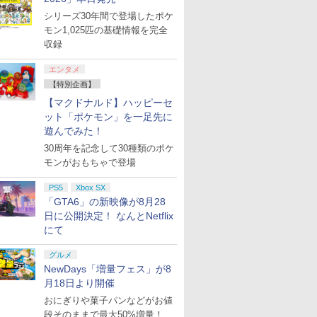
シリーズ30年間で登場したポケ
モン1,025匹の基礎情報を完全
収録
エンタメ
【特別企画】
【マクドナルド】ハッピーセ
ット「ポケモン」を一足先に
遊んでみた！
30周年を記念して30種類のポケ
モンがおもちゃで登場
PS5
Xbox SX
「GTA6」の新映像が8月28
日に公開決定！ なんとNetflix
にて
グルメ
NewDays「増量フェス」が8
月18日より開催
おにぎりや菓子パンなどがお値
段そのままで最大50%増量！