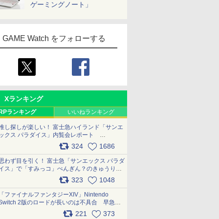
ゲーミングノート」
GAME Watch をフォローする
Xランキング
RPランキング
いいねランキング
推し探しが楽しい！ 富士急ハイランド「サンエ
ックス パラダイス」内覧会レポート
pic.x.com/p718c0QB0k
324
1686
思わず目を引く！ 富士急「サンエックス パラダ
イス」で「すみっコ」ぺんぎん？のきゅうりド
ッグを食べてみた イラストそのままのメニュ
323
1048
ー化に挑戦。これが意外にもおいしい
pic.x.com/Kgl04hZaeg
「ファイナルファンタジーXIV」Nintendo
Switch 2版のロードが長いのは不具合 早急に
アップデートできるよう対応中
221
373
pic.x.com/s9S3nRCAGa