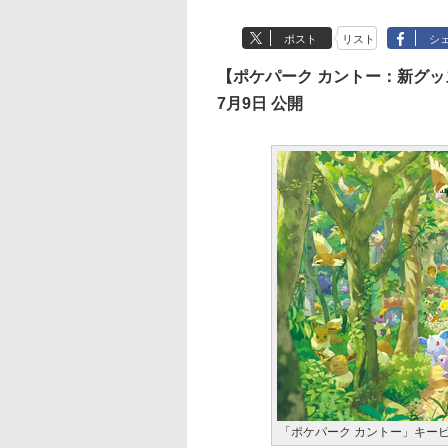
ポスト
リスト
シ
【ポケパーク カントー：新グッ
7月9日 公開
「ポケパーク カントー」キー