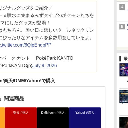
リジナルグッズをご紹介／
ーヌ噴水に集まるみずタイプのポケモンたちを
ーマにしたグッズが登場！
はもちろん、暑い日に嬉しいクールネックリン
にぴったりなアイテムを多数用意しているよ。
c.twitter.com/6QIpEndpPP
ーク カントー PokéPark KANTO
最
eParkKANTOjp)
July 9, 2026
n/楽天/DMM/Yahoo!で購入
」関連商品
楽天で購入
DMM.comで購入
Yahoo!で購入