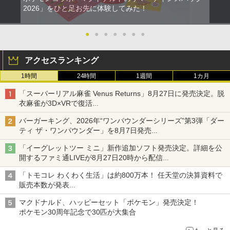
2026」をひと足お先に体験してみた！
●
●
●
●
●
●
●
アクセスランキング
1時間
24時間
1週間
1カ月
「スーパーリアル麻雀 Venus Returns」8月27日に発売決定。脱
衣麻雀が3D×VRで復活
発売から2週間は20%オフになるセールが実施
バーガーキング、2026年“ワンパウンダーシリーズ”第3弾「ダー
ティ ザ・ワンパウンダー」を8月7日発売
「特製ガーリックマヨソース」を使用した超大型チーズバーガー
「イーグレットツー ミニ」新作追加ソフト発売決定。詳細を公
開するファミ通LIVEが8月27日20時から配信
シリーズ累計100タイトルへ
「トモコレ わくわく生活」は約800万本！ 任天堂の決算資料で
販売本数が発表
「ぽこポケ」は127万本に
マクドナルド、ハッピーセット「ポケモン」発売決定！
ポケモン30周年記念で30匹が大集合