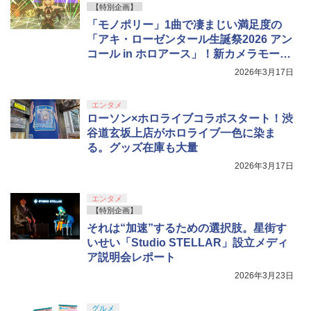
【特別企画】
「モノポリー」1曲で凄まじい満足度の
「アキ・ローゼンタール生誕祭2026 アン
コール in ホロアース」！新カメラモード
の実力やいかに【ホロライブ】
2026年3月17日
エンタメ
ローソン×ホロライブコラボスタート！渋
谷道玄坂上店がホロライブ一色に染ま
る。グッズ在庫も大量
2026年3月17日
エンタメ
【特別企画】
それは“加速”するための選択肢。星街す
いせい「Studio STELLAR」設立メディ
ア説明会レポート
2026年3月23日
グルメ