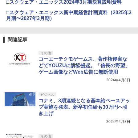
□スクウェア・エニックス2024年3月期決算説明資料
□スクウェア・エニックス新中期経営計画資料（2025年3
月期〜2027年3月期）
関連記事
その他
コーエーテクモゲームス、著作権侵害な
どでYOUZUに訴訟提起。「信長の野望」
ゲーム画像などWeb広告に無断使用
2024年4月8日
ビジネス
コナミ、3期連続となる基本給ベースアッ
プ実施を発表。新卒初任給も30万円へ引
き上げ
2024年4月8日
その他