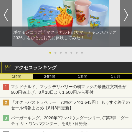
ポケモンコラボ「マクドナルドのサマーチャンスバッグ
2026」をひと足お先に体験してみた！
●
●
●
●
●
●
●
アクセスランキング
1時間
24時間
1週間
1カ月
マクドナルド、マックデリバリーの朝マックの最低注文料金が
500円値上げ。8月18日より1,500円から受付
「オクトパストラベラー」70%オフで1,643円！ もうすぐ終了の
セール情報まとめ【8月8日更新】
ニンテンドーeショップでは「大神 絶景版」が67%オフで990円
バーガーキング、2026年“ワンパウンダーシリーズ”第3弾「ダー
ティ ザ・ワンパウンダー」を8月7日発売
「特製ガーリックマヨソース」を使用した超大型チーズバーガー